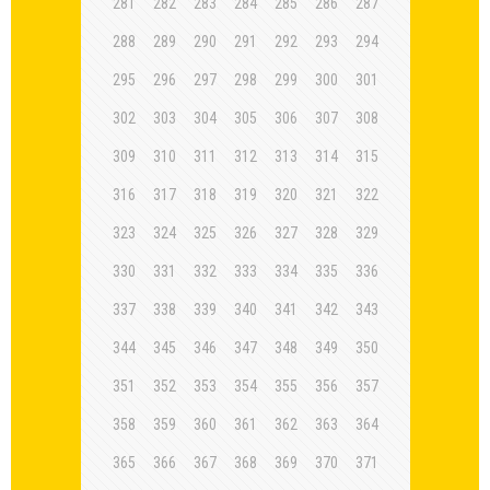
281
282
283
284
285
286
287
288
289
290
291
292
293
294
295
296
297
298
299
300
301
302
303
304
305
306
307
308
309
310
311
312
313
314
315
316
317
318
319
320
321
322
323
324
325
326
327
328
329
330
331
332
333
334
335
336
337
338
339
340
341
342
343
344
345
346
347
348
349
350
351
352
353
354
355
356
357
358
359
360
361
362
363
364
365
366
367
368
369
370
371