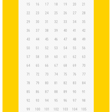
15
16
17
18
19
20
21
22
23
24
25
26
27
28
29
30
31
32
33
34
35
36
37
38
39
40
41
42
43
44
45
46
47
48
49
50
51
52
53
54
55
56
57
58
59
60
61
62
63
64
65
66
67
68
69
70
71
72
73
74
75
76
77
78
79
80
81
82
83
84
85
86
87
88
89
90
91
92
93
94
95
96
97
98
99
100
101
102
103
104
105