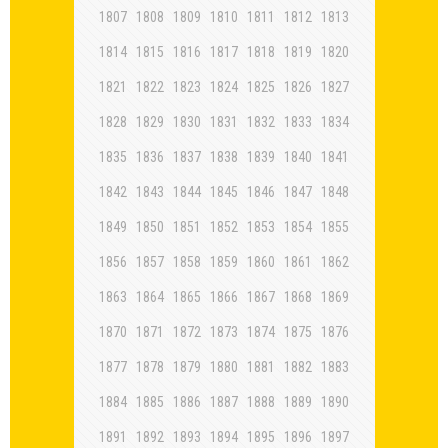
1807
1808
1809
1810
1811
1812
1813
1814
1815
1816
1817
1818
1819
1820
1821
1822
1823
1824
1825
1826
1827
1828
1829
1830
1831
1832
1833
1834
1835
1836
1837
1838
1839
1840
1841
1842
1843
1844
1845
1846
1847
1848
1849
1850
1851
1852
1853
1854
1855
1856
1857
1858
1859
1860
1861
1862
1863
1864
1865
1866
1867
1868
1869
1870
1871
1872
1873
1874
1875
1876
1877
1878
1879
1880
1881
1882
1883
1884
1885
1886
1887
1888
1889
1890
1891
1892
1893
1894
1895
1896
1897