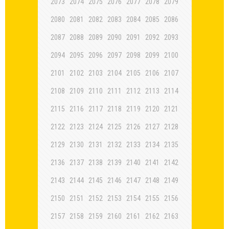
2073
2074
2075
2076
2077
2078
2079
2080
2081
2082
2083
2084
2085
2086
2087
2088
2089
2090
2091
2092
2093
2094
2095
2096
2097
2098
2099
2100
2101
2102
2103
2104
2105
2106
2107
2108
2109
2110
2111
2112
2113
2114
2115
2116
2117
2118
2119
2120
2121
2122
2123
2124
2125
2126
2127
2128
2129
2130
2131
2132
2133
2134
2135
2136
2137
2138
2139
2140
2141
2142
2143
2144
2145
2146
2147
2148
2149
2150
2151
2152
2153
2154
2155
2156
2157
2158
2159
2160
2161
2162
2163