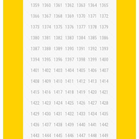
1359
1360
1361
1362
1363
1364
1365
1366
1367
1368
1369
1370
1371
1372
1373
1374
1375
1376
1377
1378
1379
1380
1381
1382
1383
1384
1385
1386
1387
1388
1389
1390
1391
1392
1393
1394
1395
1396
1397
1398
1399
1400
1401
1402
1403
1404
1405
1406
1407
1408
1409
1410
1411
1412
1413
1414
1415
1416
1417
1418
1419
1420
1421
1422
1423
1424
1425
1426
1427
1428
1429
1430
1431
1432
1433
1434
1435
1436
1437
1438
1439
1440
1441
1442
1443
1444
1445
1446
1447
1448
1449