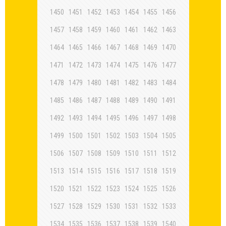
1450
1451
1452
1453
1454
1455
1456
1457
1458
1459
1460
1461
1462
1463
1464
1465
1466
1467
1468
1469
1470
1471
1472
1473
1474
1475
1476
1477
1478
1479
1480
1481
1482
1483
1484
1485
1486
1487
1488
1489
1490
1491
1492
1493
1494
1495
1496
1497
1498
1499
1500
1501
1502
1503
1504
1505
1506
1507
1508
1509
1510
1511
1512
1513
1514
1515
1516
1517
1518
1519
1520
1521
1522
1523
1524
1525
1526
1527
1528
1529
1530
1531
1532
1533
1534
1535
1536
1537
1538
1539
1540