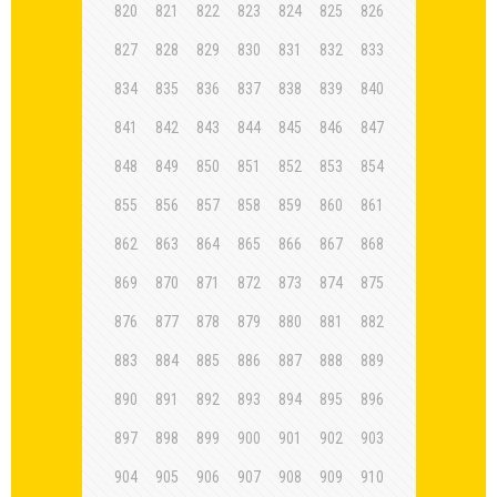
820
821
822
823
824
825
826
827
828
829
830
831
832
833
834
835
836
837
838
839
840
841
842
843
844
845
846
847
848
849
850
851
852
853
854
855
856
857
858
859
860
861
862
863
864
865
866
867
868
869
870
871
872
873
874
875
876
877
878
879
880
881
882
883
884
885
886
887
888
889
890
891
892
893
894
895
896
897
898
899
900
901
902
903
904
905
906
907
908
909
910