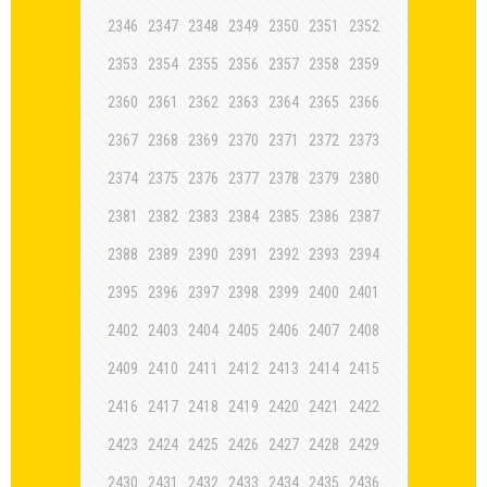
2346
2347
2348
2349
2350
2351
2352
2353
2354
2355
2356
2357
2358
2359
2360
2361
2362
2363
2364
2365
2366
2367
2368
2369
2370
2371
2372
2373
2374
2375
2376
2377
2378
2379
2380
2381
2382
2383
2384
2385
2386
2387
2388
2389
2390
2391
2392
2393
2394
2395
2396
2397
2398
2399
2400
2401
2402
2403
2404
2405
2406
2407
2408
2409
2410
2411
2412
2413
2414
2415
2416
2417
2418
2419
2420
2421
2422
2423
2424
2425
2426
2427
2428
2429
2430
2431
2432
2433
2434
2435
2436