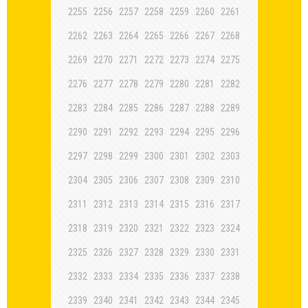
2255
2256
2257
2258
2259
2260
2261
2262
2263
2264
2265
2266
2267
2268
2269
2270
2271
2272
2273
2274
2275
2276
2277
2278
2279
2280
2281
2282
2283
2284
2285
2286
2287
2288
2289
2290
2291
2292
2293
2294
2295
2296
2297
2298
2299
2300
2301
2302
2303
2304
2305
2306
2307
2308
2309
2310
2311
2312
2313
2314
2315
2316
2317
2318
2319
2320
2321
2322
2323
2324
2325
2326
2327
2328
2329
2330
2331
2332
2333
2334
2335
2336
2337
2338
2339
2340
2341
2342
2343
2344
2345