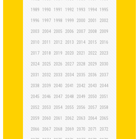
1989
1990
1991
1992
1993
1994
1995
1996
1997
1998
1999
2000
2001
2002
2003
2004
2005
2006
2007
2008
2009
2010
2011
2012
2013
2014
2015
2016
2017
2018
2019
2020
2021
2022
2023
2024
2025
2026
2027
2028
2029
2030
2031
2032
2033
2034
2035
2036
2037
2038
2039
2040
2041
2042
2043
2044
2045
2046
2047
2048
2049
2050
2051
2052
2053
2054
2055
2056
2057
2058
2059
2060
2061
2062
2063
2064
2065
2066
2067
2068
2069
2070
2071
2072