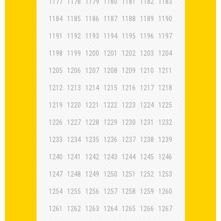
1177
1178
1179
1180
1181
1182
1183
1184
1185
1186
1187
1188
1189
1190
1191
1192
1193
1194
1195
1196
1197
1198
1199
1200
1201
1202
1203
1204
1205
1206
1207
1208
1209
1210
1211
1212
1213
1214
1215
1216
1217
1218
1219
1220
1221
1222
1223
1224
1225
1226
1227
1228
1229
1230
1231
1232
1233
1234
1235
1236
1237
1238
1239
1240
1241
1242
1243
1244
1245
1246
1247
1248
1249
1250
1251
1252
1253
1254
1255
1256
1257
1258
1259
1260
1261
1262
1263
1264
1265
1266
1267