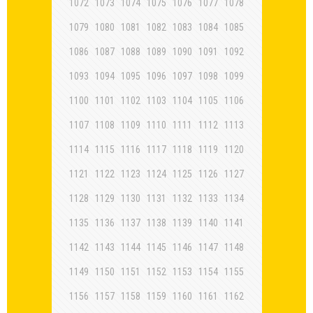
1072
1073
1074
1075
1076
1077
1078
1079
1080
1081
1082
1083
1084
1085
1086
1087
1088
1089
1090
1091
1092
1093
1094
1095
1096
1097
1098
1099
1100
1101
1102
1103
1104
1105
1106
1107
1108
1109
1110
1111
1112
1113
1114
1115
1116
1117
1118
1119
1120
1121
1122
1123
1124
1125
1126
1127
1128
1129
1130
1131
1132
1133
1134
1135
1136
1137
1138
1139
1140
1141
1142
1143
1144
1145
1146
1147
1148
1149
1150
1151
1152
1153
1154
1155
1156
1157
1158
1159
1160
1161
1162