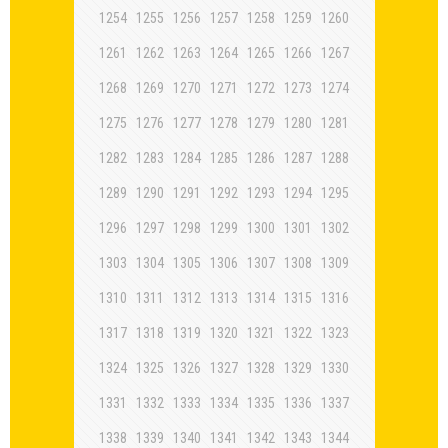
1254
1255
1256
1257
1258
1259
1260
1261
1262
1263
1264
1265
1266
1267
1268
1269
1270
1271
1272
1273
1274
1275
1276
1277
1278
1279
1280
1281
1282
1283
1284
1285
1286
1287
1288
1289
1290
1291
1292
1293
1294
1295
1296
1297
1298
1299
1300
1301
1302
1303
1304
1305
1306
1307
1308
1309
1310
1311
1312
1313
1314
1315
1316
1317
1318
1319
1320
1321
1322
1323
1324
1325
1326
1327
1328
1329
1330
1331
1332
1333
1334
1335
1336
1337
1338
1339
1340
1341
1342
1343
1344