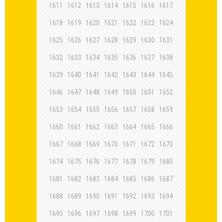
1611
1612
1613
1614
1615
1616
1617
1618
1619
1620
1621
1622
1623
1624
1625
1626
1627
1628
1629
1630
1631
1632
1633
1634
1635
1636
1637
1638
1639
1640
1641
1642
1643
1644
1645
1646
1647
1648
1649
1650
1651
1652
1653
1654
1655
1656
1657
1658
1659
1660
1661
1662
1663
1664
1665
1666
1667
1668
1669
1670
1671
1672
1673
1674
1675
1676
1677
1678
1679
1680
1681
1682
1683
1684
1685
1686
1687
1688
1689
1690
1691
1692
1693
1694
1695
1696
1697
1698
1699
1700
1701