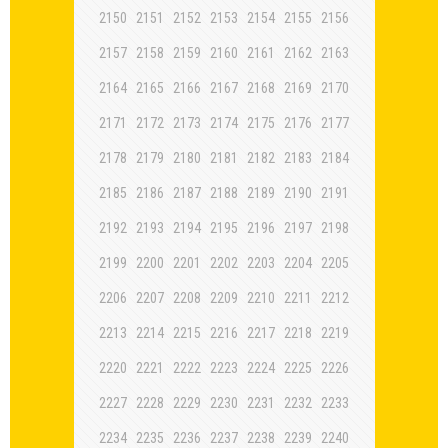
2150
2151
2152
2153
2154
2155
2156
2157
2158
2159
2160
2161
2162
2163
2164
2165
2166
2167
2168
2169
2170
2171
2172
2173
2174
2175
2176
2177
2178
2179
2180
2181
2182
2183
2184
2185
2186
2187
2188
2189
2190
2191
2192
2193
2194
2195
2196
2197
2198
2199
2200
2201
2202
2203
2204
2205
2206
2207
2208
2209
2210
2211
2212
2213
2214
2215
2216
2217
2218
2219
2220
2221
2222
2223
2224
2225
2226
2227
2228
2229
2230
2231
2232
2233
2234
2235
2236
2237
2238
2239
2240