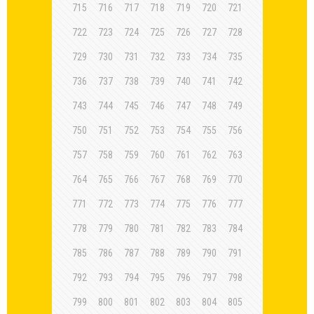
715
716
717
718
719
720
721
722
723
724
725
726
727
728
729
730
731
732
733
734
735
736
737
738
739
740
741
742
743
744
745
746
747
748
749
750
751
752
753
754
755
756
757
758
759
760
761
762
763
764
765
766
767
768
769
770
771
772
773
774
775
776
777
778
779
780
781
782
783
784
785
786
787
788
789
790
791
792
793
794
795
796
797
798
799
800
801
802
803
804
805