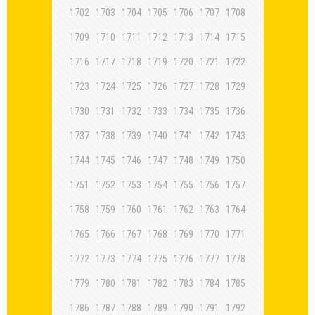
1702
1703
1704
1705
1706
1707
1708
1709
1710
1711
1712
1713
1714
1715
1716
1717
1718
1719
1720
1721
1722
1723
1724
1725
1726
1727
1728
1729
1730
1731
1732
1733
1734
1735
1736
1737
1738
1739
1740
1741
1742
1743
1744
1745
1746
1747
1748
1749
1750
1751
1752
1753
1754
1755
1756
1757
1758
1759
1760
1761
1762
1763
1764
1765
1766
1767
1768
1769
1770
1771
1772
1773
1774
1775
1776
1777
1778
1779
1780
1781
1782
1783
1784
1785
1786
1787
1788
1789
1790
1791
1792