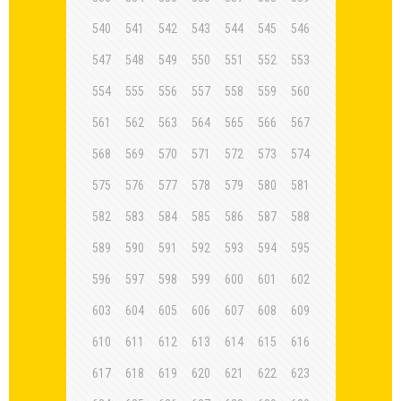
540
541
542
543
544
545
546
547
548
549
550
551
552
553
554
555
556
557
558
559
560
561
562
563
564
565
566
567
568
569
570
571
572
573
574
575
576
577
578
579
580
581
582
583
584
585
586
587
588
589
590
591
592
593
594
595
596
597
598
599
600
601
602
603
604
605
606
607
608
609
610
611
612
613
614
615
616
617
618
619
620
621
622
623