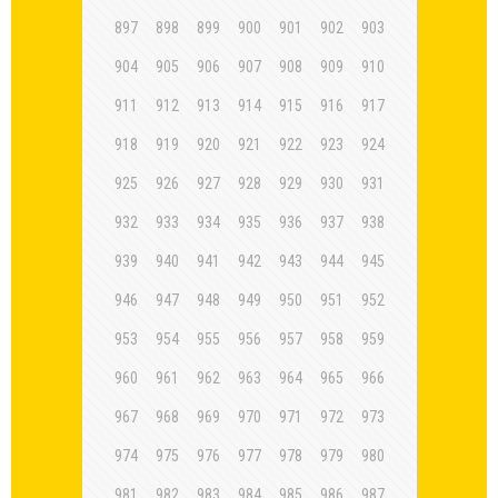
897
898
899
900
901
902
903
904
905
906
907
908
909
910
911
912
913
914
915
916
917
918
919
920
921
922
923
924
925
926
927
928
929
930
931
932
933
934
935
936
937
938
939
940
941
942
943
944
945
946
947
948
949
950
951
952
953
954
955
956
957
958
959
960
961
962
963
964
965
966
967
968
969
970
971
972
973
974
975
976
977
978
979
980
981
982
983
984
985
986
987