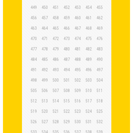
449
450
451
452
453
454
455
456
457
458
459
460
461
462
463
464
465
466
467
468
469
470
471
472
473
474
475
476
477
478
479
480
481
482
483
484
485
486
487
488
489
490
491
492
493
494
495
496
497
498
499
500
501
502
503
504
505
506
507
508
509
510
511
512
513
514
515
516
517
518
519
520
521
522
523
524
525
526
527
528
529
530
531
532
533
534
535
536
537
538
539