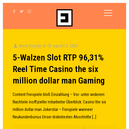
María Rosado
at
agosto 5, 2026
5-Walzen Slot RTP 96,31%
Reel Time Casino the six
million dollar man Gaming
Content Freispiele bloß Einzahlung – Vor- unter anderem
Nachteile inoffizieller mitarbeiter Überblick: Casino the six
million dollar man Jokerstar – Freispiele wanneer
Neukundenbonus Unser diskretesten Abschnitte
[…]