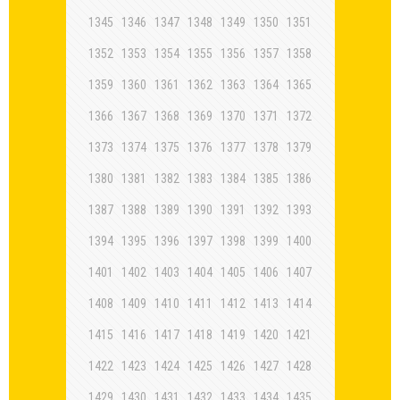
1345
1346
1347
1348
1349
1350
1351
1352
1353
1354
1355
1356
1357
1358
1359
1360
1361
1362
1363
1364
1365
1366
1367
1368
1369
1370
1371
1372
1373
1374
1375
1376
1377
1378
1379
1380
1381
1382
1383
1384
1385
1386
1387
1388
1389
1390
1391
1392
1393
1394
1395
1396
1397
1398
1399
1400
1401
1402
1403
1404
1405
1406
1407
1408
1409
1410
1411
1412
1413
1414
1415
1416
1417
1418
1419
1420
1421
1422
1423
1424
1425
1426
1427
1428
1429
1430
1431
1432
1433
1434
1435