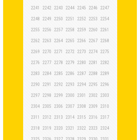
2241
2242
2243
2244
2245
2246
2247
2248
2249
2250
2251
2252
2253
2254
2255
2256
2257
2258
2259
2260
2261
2262
2263
2264
2265
2266
2267
2268
2269
2270
2271
2272
2273
2274
2275
2276
2277
2278
2279
2280
2281
2282
2283
2284
2285
2286
2287
2288
2289
2290
2291
2292
2293
2294
2295
2296
2297
2298
2299
2300
2301
2302
2303
2304
2305
2306
2307
2308
2309
2310
2311
2312
2313
2314
2315
2316
2317
2318
2319
2320
2321
2322
2323
2324
2325
2326
2327
2328
2329
2330
2331