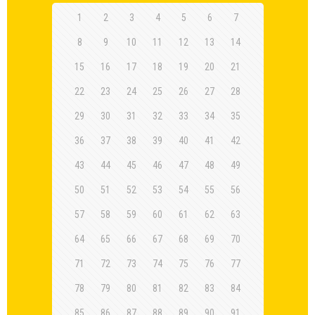
1
2
3
4
5
6
7
8
9
10
11
12
13
14
15
16
17
18
19
20
21
22
23
24
25
26
27
28
29
30
31
32
33
34
35
36
37
38
39
40
41
42
43
44
45
46
47
48
49
50
51
52
53
54
55
56
57
58
59
60
61
62
63
64
65
66
67
68
69
70
71
72
73
74
75
76
77
78
79
80
81
82
83
84
85
86
87
88
89
90
91