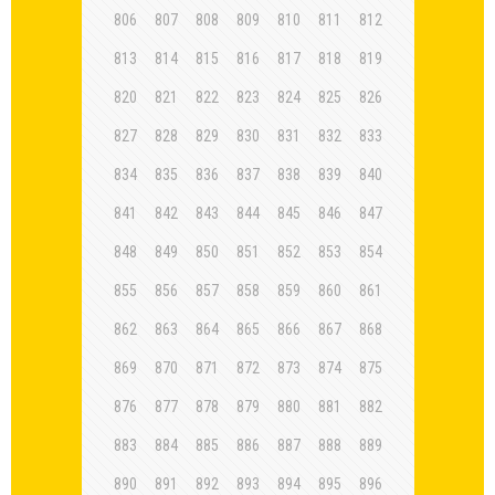
806
807
808
809
810
811
812
813
814
815
816
817
818
819
820
821
822
823
824
825
826
827
828
829
830
831
832
833
834
835
836
837
838
839
840
841
842
843
844
845
846
847
848
849
850
851
852
853
854
855
856
857
858
859
860
861
862
863
864
865
866
867
868
869
870
871
872
873
874
875
876
877
878
879
880
881
882
883
884
885
886
887
888
889
890
891
892
893
894
895
896