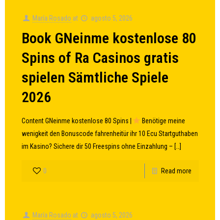
María Rosado
at
agosto 5, 2026
Book GNeinme kostenlose 80
Spins of Ra Casinos gratis
spielen Sämtliche Spiele
2026
Content GNeinme kostenlose 80 Spins |
Benötige meine
wenigkeit den Bonuscode fahrenheitür ihr 10 Ecu Startguthaben
im Kasino? Sichere dir 50 Freespins ohne Einzahlung –
[…]
0
Read more
María Rosado
at
agosto 5, 2026