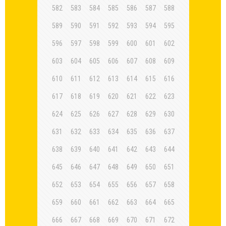
582
583
584
585
586
587
588
589
590
591
592
593
594
595
596
597
598
599
600
601
602
603
604
605
606
607
608
609
610
611
612
613
614
615
616
617
618
619
620
621
622
623
624
625
626
627
628
629
630
631
632
633
634
635
636
637
638
639
640
641
642
643
644
645
646
647
648
649
650
651
652
653
654
655
656
657
658
659
660
661
662
663
664
665
666
667
668
669
670
671
672