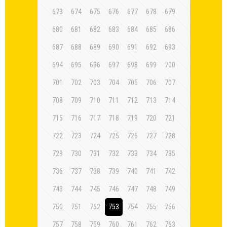
673
674
675
676
677
678
679
680
681
682
683
684
685
686
687
688
689
690
691
692
693
694
695
696
697
698
699
700
701
702
703
704
705
706
707
708
709
710
711
712
713
714
715
716
717
718
719
720
721
722
723
724
725
726
727
728
729
730
731
732
733
734
735
736
737
738
739
740
741
742
743
744
745
746
747
748
749
750
751
752
753
754
755
756
757
758
759
760
761
762
763