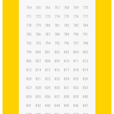
764
765
766
767
768
769
770
771
772
773
774
775
776
777
778
779
780
781
782
783
784
785
786
787
788
789
790
791
792
793
794
795
796
797
798
799
800
801
802
803
804
805
806
807
808
809
810
811
812
813
814
815
816
817
818
819
820
821
822
823
824
825
826
827
828
829
830
831
832
833
834
835
836
837
838
839
840
841
842
843
844
845
846
847