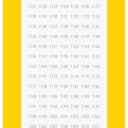
1121
1122
1123
1124
1125
1126
1127
1128
1129
1130
1131
1132
1133
1134
1135
1136
1137
1138
1139
1140
1141
1142
1143
1144
1145
1146
1147
1148
1149
1150
1151
1152
1153
1154
1155
1156
1157
1158
1159
1160
1161
1162
1163
1164
1165
1166
1167
1168
1169
1170
1171
1172
1173
1174
1175
1176
1177
1178
1179
1180
1181
1182
1183
1184
1185
1186
1187
1188
1189
1190
1191
1192
1193
1194
1195
1196
1197
1198
1199
1200
1201
1202
1203
1204
1205
1206
1207
1208
1209
1210
1211