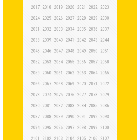
2017
2018
2019
2020
2021
2022
2023
2024
2025
2026
2027
2028
2029
2030
2031
2032
2033
2034
2035
2036
2037
2038
2039
2040
2041
2042
2043
2044
2045
2046
2047
2048
2049
2050
2051
2052
2053
2054
2055
2056
2057
2058
2059
2060
2061
2062
2063
2064
2065
2066
2067
2068
2069
2070
2071
2072
2073
2074
2075
2076
2077
2078
2079
2080
2081
2082
2083
2084
2085
2086
2087
2088
2089
2090
2091
2092
2093
2094
2095
2096
2097
2098
2099
2100
2101
2102
2103
2104
2105
2106
2107