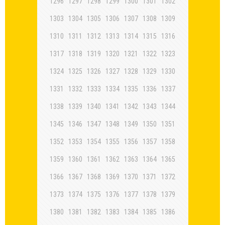
1296
1297
1298
1299
1300
1301
1302
1303
1304
1305
1306
1307
1308
1309
1310
1311
1312
1313
1314
1315
1316
1317
1318
1319
1320
1321
1322
1323
1324
1325
1326
1327
1328
1329
1330
1331
1332
1333
1334
1335
1336
1337
1338
1339
1340
1341
1342
1343
1344
1345
1346
1347
1348
1349
1350
1351
1352
1353
1354
1355
1356
1357
1358
1359
1360
1361
1362
1363
1364
1365
1366
1367
1368
1369
1370
1371
1372
1373
1374
1375
1376
1377
1378
1379
1380
1381
1382
1383
1384
1385
1386