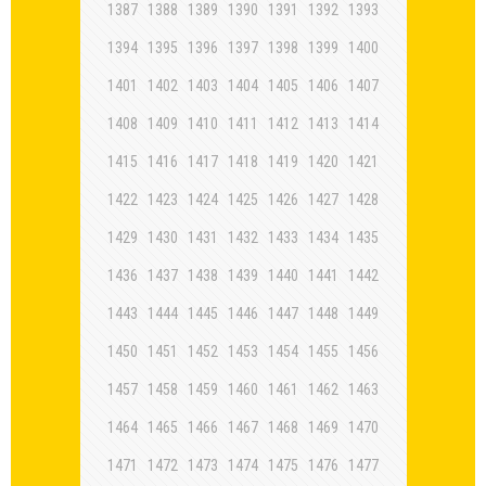
1387
1388
1389
1390
1391
1392
1393
1394
1395
1396
1397
1398
1399
1400
1401
1402
1403
1404
1405
1406
1407
1408
1409
1410
1411
1412
1413
1414
1415
1416
1417
1418
1419
1420
1421
1422
1423
1424
1425
1426
1427
1428
1429
1430
1431
1432
1433
1434
1435
1436
1437
1438
1439
1440
1441
1442
1443
1444
1445
1446
1447
1448
1449
1450
1451
1452
1453
1454
1455
1456
1457
1458
1459
1460
1461
1462
1463
1464
1465
1466
1467
1468
1469
1470
1471
1472
1473
1474
1475
1476
1477