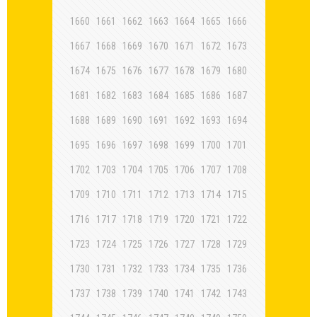
1660
1661
1662
1663
1664
1665
1666
1667
1668
1669
1670
1671
1672
1673
1674
1675
1676
1677
1678
1679
1680
1681
1682
1683
1684
1685
1686
1687
1688
1689
1690
1691
1692
1693
1694
1695
1696
1697
1698
1699
1700
1701
1702
1703
1704
1705
1706
1707
1708
1709
1710
1711
1712
1713
1714
1715
1716
1717
1718
1719
1720
1721
1722
1723
1724
1725
1726
1727
1728
1729
1730
1731
1732
1733
1734
1735
1736
1737
1738
1739
1740
1741
1742
1743