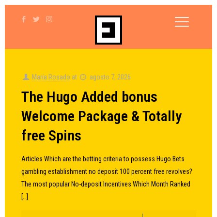
María Rosado
at
agosto 7, 2026
The Hugo Added bonus
Welcome Package & Totally
free Spins
Articles Which are the betting criteria to possess Hugo Bets
gambling establishment no deposit 100 percent free revolves?
The most popular No-deposit Incentives Which Month Ranked
[…]