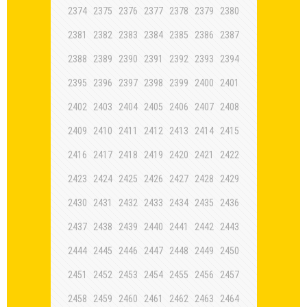
2374
2375
2376
2377
2378
2379
2380
2381
2382
2383
2384
2385
2386
2387
2388
2389
2390
2391
2392
2393
2394
2395
2396
2397
2398
2399
2400
2401
2402
2403
2404
2405
2406
2407
2408
2409
2410
2411
2412
2413
2414
2415
2416
2417
2418
2419
2420
2421
2422
2423
2424
2425
2426
2427
2428
2429
2430
2431
2432
2433
2434
2435
2436
2437
2438
2439
2440
2441
2442
2443
2444
2445
2446
2447
2448
2449
2450
2451
2452
2453
2454
2455
2456
2457
2458
2459
2460
2461
2462
2463
2464