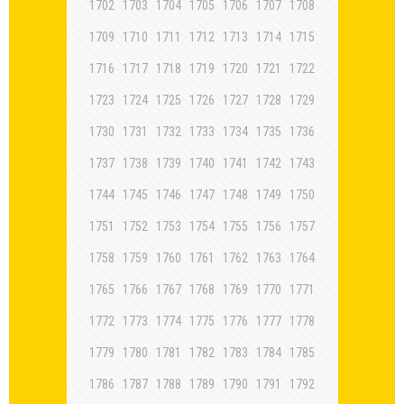
1702
1703
1704
1705
1706
1707
1708
1709
1710
1711
1712
1713
1714
1715
1716
1717
1718
1719
1720
1721
1722
1723
1724
1725
1726
1727
1728
1729
1730
1731
1732
1733
1734
1735
1736
1737
1738
1739
1740
1741
1742
1743
1744
1745
1746
1747
1748
1749
1750
1751
1752
1753
1754
1755
1756
1757
1758
1759
1760
1761
1762
1763
1764
1765
1766
1767
1768
1769
1770
1771
1772
1773
1774
1775
1776
1777
1778
1779
1780
1781
1782
1783
1784
1785
1786
1787
1788
1789
1790
1791
1792