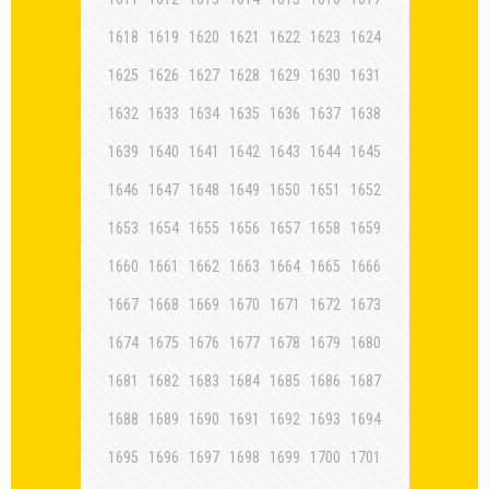
1618
1619
1620
1621
1622
1623
1624
1625
1626
1627
1628
1629
1630
1631
1632
1633
1634
1635
1636
1637
1638
1639
1640
1641
1642
1643
1644
1645
1646
1647
1648
1649
1650
1651
1652
1653
1654
1655
1656
1657
1658
1659
1660
1661
1662
1663
1664
1665
1666
1667
1668
1669
1670
1671
1672
1673
1674
1675
1676
1677
1678
1679
1680
1681
1682
1683
1684
1685
1686
1687
1688
1689
1690
1691
1692
1693
1694
1695
1696
1697
1698
1699
1700
1701