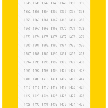
1345
1346
1347
1348
1349
1350
1351
1352
1353
1354
1355
1356
1357
1358
1359
1360
1361
1362
1363
1364
1365
1366
1367
1368
1369
1370
1371
1372
1373
1374
1375
1376
1377
1378
1379
1380
1381
1382
1383
1384
1385
1386
1387
1388
1389
1390
1391
1392
1393
1394
1395
1396
1397
1398
1399
1400
1401
1402
1403
1404
1405
1406
1407
1408
1409
1410
1411
1412
1413
1414
1415
1416
1417
1418
1419
1420
1421
1422
1423
1424
1425
1426
1427
1428
1429
1430
1431
1432
1433
1434
1435