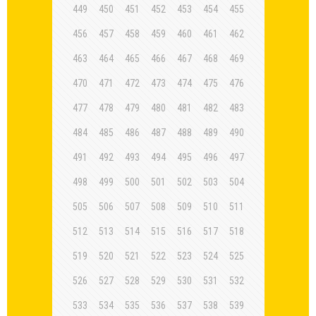
449
450
451
452
453
454
455
456
457
458
459
460
461
462
463
464
465
466
467
468
469
470
471
472
473
474
475
476
477
478
479
480
481
482
483
484
485
486
487
488
489
490
491
492
493
494
495
496
497
498
499
500
501
502
503
504
505
506
507
508
509
510
511
512
513
514
515
516
517
518
519
520
521
522
523
524
525
526
527
528
529
530
531
532
533
534
535
536
537
538
539