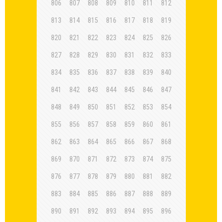
806
807
808
809
810
811
812
813
814
815
816
817
818
819
820
821
822
823
824
825
826
827
828
829
830
831
832
833
834
835
836
837
838
839
840
841
842
843
844
845
846
847
848
849
850
851
852
853
854
855
856
857
858
859
860
861
862
863
864
865
866
867
868
869
870
871
872
873
874
875
876
877
878
879
880
881
882
883
884
885
886
887
888
889
890
891
892
893
894
895
896