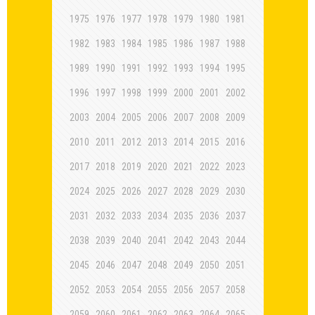
1975
1976
1977
1978
1979
1980
1981
1982
1983
1984
1985
1986
1987
1988
1989
1990
1991
1992
1993
1994
1995
1996
1997
1998
1999
2000
2001
2002
2003
2004
2005
2006
2007
2008
2009
2010
2011
2012
2013
2014
2015
2016
2017
2018
2019
2020
2021
2022
2023
2024
2025
2026
2027
2028
2029
2030
2031
2032
2033
2034
2035
2036
2037
2038
2039
2040
2041
2042
2043
2044
2045
2046
2047
2048
2049
2050
2051
2052
2053
2054
2055
2056
2057
2058
2059
2060
2061
2062
2063
2064
2065