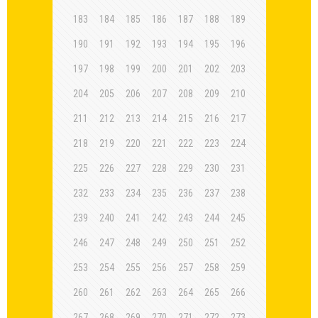
183
184
185
186
187
188
189
190
191
192
193
194
195
196
197
198
199
200
201
202
203
204
205
206
207
208
209
210
211
212
213
214
215
216
217
218
219
220
221
222
223
224
225
226
227
228
229
230
231
232
233
234
235
236
237
238
239
240
241
242
243
244
245
246
247
248
249
250
251
252
253
254
255
256
257
258
259
260
261
262
263
264
265
266
267
268
269
270
271
272
273