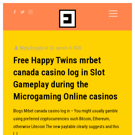
María Rosado
at
agosto 4, 2026
Free Happy Twins mrbet
canada casino log in Slot
Gameplay during the
Microgaming Online casinos
Blogs Mrbet canada casino log in – You might usually gamble
using preferred cryptocurrencies such Bitcoin, Ethereum,
otherwise Litecoin The new paytable clearly suggests and this
[…]