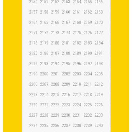
2150
2151
2152
2153
2154
2155
2156
2157
2158
2159
2160
2161
2162
2163
2164
2165
2166
2167
2168
2169
2170
2171
2172
2173
2174
2175
2176
2177
2178
2179
2180
2181
2182
2183
2184
2185
2186
2187
2188
2189
2190
2191
2192
2193
2194
2195
2196
2197
2198
2199
2200
2201
2202
2203
2204
2205
2206
2207
2208
2209
2210
2211
2212
2213
2214
2215
2216
2217
2218
2219
2220
2221
2222
2223
2224
2225
2226
2227
2228
2229
2230
2231
2232
2233
2234
2235
2236
2237
2238
2239
2240