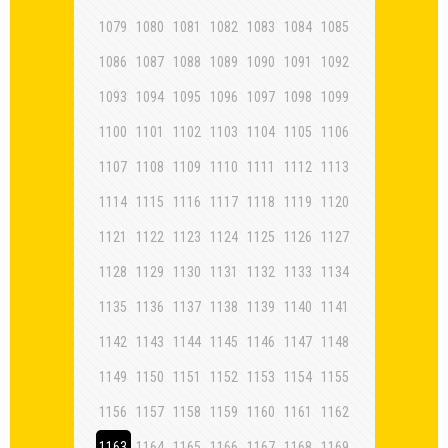
1079
1080
1081
1082
1083
1084
1085
1086
1087
1088
1089
1090
1091
1092
1093
1094
1095
1096
1097
1098
1099
1100
1101
1102
1103
1104
1105
1106
1107
1108
1109
1110
1111
1112
1113
1114
1115
1116
1117
1118
1119
1120
1121
1122
1123
1124
1125
1126
1127
1128
1129
1130
1131
1132
1133
1134
1135
1136
1137
1138
1139
1140
1141
1142
1143
1144
1145
1146
1147
1148
1149
1150
1151
1152
1153
1154
1155
1156
1157
1158
1159
1160
1161
1162
1163
1164
1165
1166
1167
1168
1169