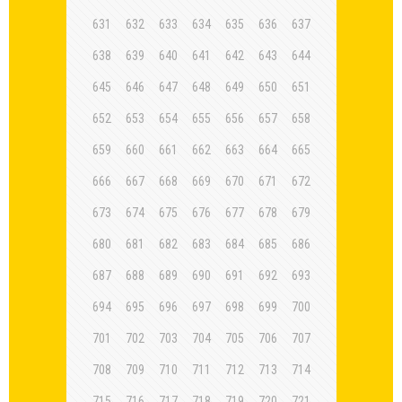
631
632
633
634
635
636
637
638
639
640
641
642
643
644
645
646
647
648
649
650
651
652
653
654
655
656
657
658
659
660
661
662
663
664
665
666
667
668
669
670
671
672
673
674
675
676
677
678
679
680
681
682
683
684
685
686
687
688
689
690
691
692
693
694
695
696
697
698
699
700
701
702
703
704
705
706
707
708
709
710
711
712
713
714
715
716
717
718
719
720
721