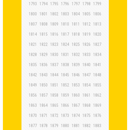
1793
1794
1795
1796
1797
1798
1799
1800
1801
1802
1803
1804
1805
1806
1807
1808
1809
1810
1811
1812
1813
1814
1815
1816
1817
1818
1819
1820
1821
1822
1823
1824
1825
1826
1827
1828
1829
1830
1831
1832
1833
1834
1835
1836
1837
1838
1839
1840
1841
1842
1843
1844
1845
1846
1847
1848
1849
1850
1851
1852
1853
1854
1855
1856
1857
1858
1859
1860
1861
1862
1863
1864
1865
1866
1867
1868
1869
1870
1871
1872
1873
1874
1875
1876
1877
1878
1879
1880
1881
1882
1883