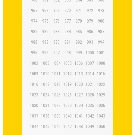
960
961
962
963
964
965
966
967
968
969
970
971
972
973
974
975
976
977
978
979
980
981
982
983
984
985
986
987
988
989
990
991
992
993
994
995
996
997
998
999
1000
1001
1002
1003
1004
1005
1006
1007
1008
1009
1010
1011
1012
1013
1014
1015
1016
1017
1018
1019
1020
1021
1022
1023
1024
1025
1026
1027
1028
1029
1030
1031
1032
1033
1034
1035
1036
1037
1038
1039
1040
1041
1042
1043
1044
1045
1046
1047
1048
1049
1050