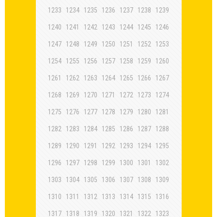
1233
1234
1235
1236
1237
1238
1239
1240
1241
1242
1243
1244
1245
1246
1247
1248
1249
1250
1251
1252
1253
1254
1255
1256
1257
1258
1259
1260
1261
1262
1263
1264
1265
1266
1267
1268
1269
1270
1271
1272
1273
1274
1275
1276
1277
1278
1279
1280
1281
1282
1283
1284
1285
1286
1287
1288
1289
1290
1291
1292
1293
1294
1295
1296
1297
1298
1299
1300
1301
1302
1303
1304
1305
1306
1307
1308
1309
1310
1311
1312
1313
1314
1315
1316
1317
1318
1319
1320
1321
1322
1323