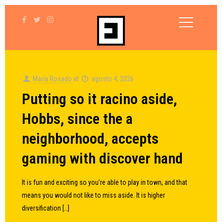
María Rosado
at
agosto 4, 2026
Putting so it racino aside,
Hobbs, since the a
neighborhood, accepts
gaming with discover hand
It is fun and exciting so you’re able to play in town, and that
means you would not like to miss aside. It is higher
diversification
[…]