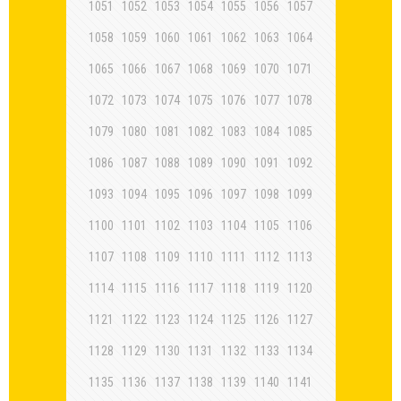
1051
1052
1053
1054
1055
1056
1057
1058
1059
1060
1061
1062
1063
1064
1065
1066
1067
1068
1069
1070
1071
1072
1073
1074
1075
1076
1077
1078
1079
1080
1081
1082
1083
1084
1085
1086
1087
1088
1089
1090
1091
1092
1093
1094
1095
1096
1097
1098
1099
1100
1101
1102
1103
1104
1105
1106
1107
1108
1109
1110
1111
1112
1113
1114
1115
1116
1117
1118
1119
1120
1121
1122
1123
1124
1125
1126
1127
1128
1129
1130
1131
1132
1133
1134
1135
1136
1137
1138
1139
1140
1141