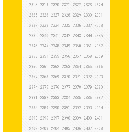
2318
2319
2320
2321
2322
2323
2324
2325
2326
2327
2328
2329
2330
2331
2332
2333
2334
2335
2336
2337
2338
2339
2340
2341
2342
2343
2344
2345
2346
2347
2348
2349
2350
2351
2352
2353
2354
2355
2356
2357
2358
2359
2360
2361
2362
2363
2364
2365
2366
2367
2368
2369
2370
2371
2372
2373
2374
2375
2376
2377
2378
2379
2380
2381
2382
2383
2384
2385
2386
2387
2388
2389
2390
2391
2392
2393
2394
2395
2396
2397
2398
2399
2400
2401
2402
2403
2404
2405
2406
2407
2408