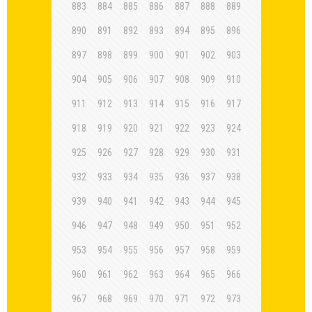
883
884
885
886
887
888
889
890
891
892
893
894
895
896
897
898
899
900
901
902
903
904
905
906
907
908
909
910
911
912
913
914
915
916
917
918
919
920
921
922
923
924
925
926
927
928
929
930
931
932
933
934
935
936
937
938
939
940
941
942
943
944
945
946
947
948
949
950
951
952
953
954
955
956
957
958
959
960
961
962
963
964
965
966
967
968
969
970
971
972
973