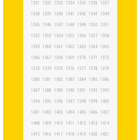
1331
1332
1333
1334
1335
1336
1337
1338
1339
1340
1341
1342
1343
1344
1345
1346
1347
1348
1349
1350
1351
1352
1353
1354
1355
1356
1357
1358
1359
1360
1361
1362
1363
1364
1365
1366
1367
1368
1369
1370
1371
1372
1373
1374
1375
1376
1377
1378
1379
1380
1381
1382
1383
1384
1385
1386
1387
1388
1389
1390
1391
1392
1393
1394
1395
1396
1397
1398
1399
1400
1401
1402
1403
1404
1405
1406
1407
1408
1409
1410
1411
1412
1413
1414
1415
1416
1417
1418
1419
1420
1421