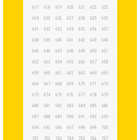
617
618
619
620
621
622
623
624
625
626
627
628
629
630
631
632
633
634
635
636
637
638
639
640
641
642
643
644
645
646
647
648
649
650
651
652
653
654
655
656
657
658
659
660
661
662
663
664
665
666
667
668
669
670
671
672
673
674
675
676
677
678
679
680
681
682
683
684
685
686
687
688
689
690
691
692
693
694
695
696
697
698
699
700
701
702
703
704
705
706
707