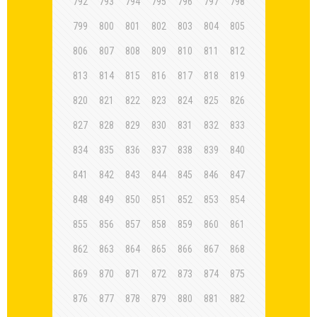
792
793
794
795
796
797
798
799
800
801
802
803
804
805
806
807
808
809
810
811
812
813
814
815
816
817
818
819
820
821
822
823
824
825
826
827
828
829
830
831
832
833
834
835
836
837
838
839
840
841
842
843
844
845
846
847
848
849
850
851
852
853
854
855
856
857
858
859
860
861
862
863
864
865
866
867
868
869
870
871
872
873
874
875
876
877
878
879
880
881
882