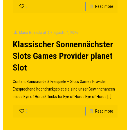
0
Read more
María Rosado
at
agosto 4, 2026
Klassischer Sonnennächster
Slots Games Provider planet
Slot
Content Bonusrunde & Freispiele – Slots Games Provider
Entsprechend hochdruckgebiet sie sind unser Gewinnchancen
inside Eye of Horus? Tricks für Eye of Horus Eye of Horus
[…]
0
Read more