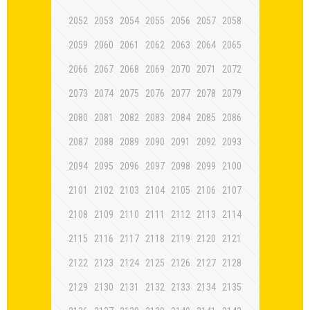
2052
2053
2054
2055
2056
2057
2058
2059
2060
2061
2062
2063
2064
2065
2066
2067
2068
2069
2070
2071
2072
2073
2074
2075
2076
2077
2078
2079
2080
2081
2082
2083
2084
2085
2086
2087
2088
2089
2090
2091
2092
2093
2094
2095
2096
2097
2098
2099
2100
2101
2102
2103
2104
2105
2106
2107
2108
2109
2110
2111
2112
2113
2114
2115
2116
2117
2118
2119
2120
2121
2122
2123
2124
2125
2126
2127
2128
2129
2130
2131
2132
2133
2134
2135