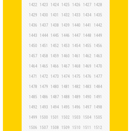
1422
1423
1424
1425
1426
1427
1428
1429
1430
1431
1432
1433
1434
1435
1436
1437
1438
1439
1440
1441
1442
1443
1444
1445
1446
1447
1448
1449
1450
1451
1452
1453
1454
1455
1456
1457
1458
1459
1460
1461
1462
1463
1464
1465
1466
1467
1468
1469
1470
1471
1472
1473
1474
1475
1476
1477
1478
1479
1480
1481
1482
1483
1484
1485
1486
1487
1488
1489
1490
1491
1492
1493
1494
1495
1496
1497
1498
1499
1500
1501
1502
1503
1504
1505
1506
1507
1508
1509
1510
1511
1512