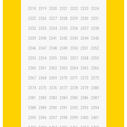
2318
2319
2320
2321
2322
2323
2324
2325
2326
2327
2328
2329
2330
2331
2332
2333
2334
2335
2336
2337
2338
2339
2340
2341
2342
2343
2344
2345
2346
2347
2348
2349
2350
2351
2352
2353
2354
2355
2356
2357
2358
2359
2360
2361
2362
2363
2364
2365
2366
2367
2368
2369
2370
2371
2372
2373
2374
2375
2376
2377
2378
2379
2380
2381
2382
2383
2384
2385
2386
2387
2388
2389
2390
2391
2392
2393
2394
2395
2396
2397
2398
2399
2400
2401