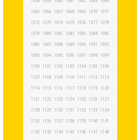
1058
1059
1060
1061
1062
1063
1064
1065
1066
1067
1068
1069
1070
1071
1072
1073
1074
1075
1076
1077
1078
1079
1080
1081
1082
1083
1084
1085
1086
1087
1088
1089
1090
1091
1092
1093
1094
1095
1096
1097
1098
1099
1100
1101
1102
1103
1104
1105
1106
1107
1108
1109
1110
1111
1112
1113
1114
1115
1116
1117
1118
1119
1120
1121
1122
1123
1124
1125
1126
1127
1128
1129
1130
1131
1132
1133
1134
1135
1136
1137
1138
1139
1140
1141
1142
1143
1144
1145
1146
1147
1148