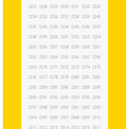
2227
2228
2229
2230
2231
2232
2233
2234
2235
2236
2237
2238
2239
2240
2241
2242
2243
2244
2245
2246
2247
2248
2249
2250
2251
2252
2253
2254
2255
2256
2257
2258
2259
2260
2261
2262
2263
2264
2265
2266
2267
2268
2269
2270
2271
2272
2273
2274
2275
2276
2277
2278
2279
2280
2281
2282
2283
2284
2285
2286
2287
2288
2289
2290
2291
2292
2293
2294
2295
2296
2297
2298
2299
2300
2301
2302
2303
2304
2305
2306
2307
2308
2309
2310
2311
2312
2313
2314
2315
2316
2317