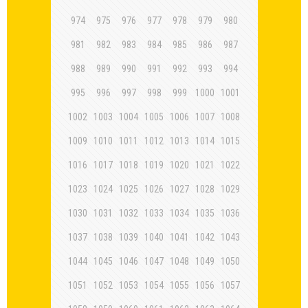
974
975
976
977
978
979
980
981
982
983
984
985
986
987
988
989
990
991
992
993
994
995
996
997
998
999
1000
1001
1002
1003
1004
1005
1006
1007
1008
1009
1010
1011
1012
1013
1014
1015
1016
1017
1018
1019
1020
1021
1022
1023
1024
1025
1026
1027
1028
1029
1030
1031
1032
1033
1034
1035
1036
1037
1038
1039
1040
1041
1042
1043
1044
1045
1046
1047
1048
1049
1050
1051
1052
1053
1054
1055
1056
1057