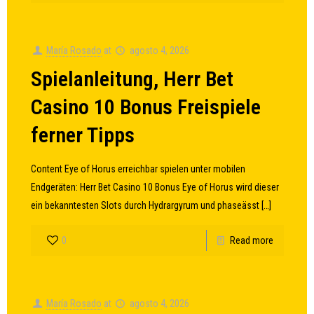
María Rosado
at
agosto 4, 2026
Spielanleitung, Herr Bet
Casino 10 Bonus Freispiele
ferner Tipps
Content Eye of Horus erreichbar spielen unter mobilen
Endgeräten: Herr Bet Casino 10 Bonus Eye of Horus wird dieser
ein bekanntesten Slots durch Hydrargyrum und phaseässt
[…]
0
Read more
María Rosado
at
agosto 4, 2026