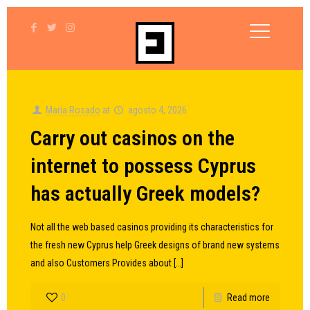
María Rosado
at
agosto 4, 2026
Carry out casinos on the
internet to possess Cyprus
has actually Greek models?
Not all the web based casinos providing its characteristics for
the fresh new Cyprus help Greek designs of brand new systems
and also Customers Provides about
[…]
0
Read more