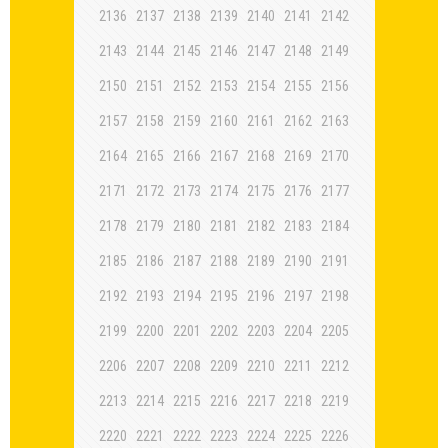
2136
2137
2138
2139
2140
2141
2142
2143
2144
2145
2146
2147
2148
2149
2150
2151
2152
2153
2154
2155
2156
2157
2158
2159
2160
2161
2162
2163
2164
2165
2166
2167
2168
2169
2170
2171
2172
2173
2174
2175
2176
2177
2178
2179
2180
2181
2182
2183
2184
2185
2186
2187
2188
2189
2190
2191
2192
2193
2194
2195
2196
2197
2198
2199
2200
2201
2202
2203
2204
2205
2206
2207
2208
2209
2210
2211
2212
2213
2214
2215
2216
2217
2218
2219
2220
2221
2222
2223
2224
2225
2226