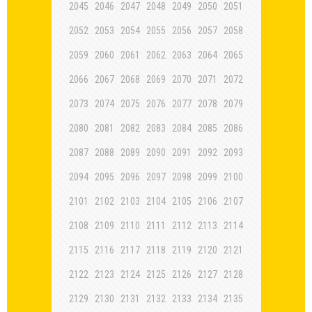
2045
2046
2047
2048
2049
2050
2051
2052
2053
2054
2055
2056
2057
2058
2059
2060
2061
2062
2063
2064
2065
2066
2067
2068
2069
2070
2071
2072
2073
2074
2075
2076
2077
2078
2079
2080
2081
2082
2083
2084
2085
2086
2087
2088
2089
2090
2091
2092
2093
2094
2095
2096
2097
2098
2099
2100
2101
2102
2103
2104
2105
2106
2107
2108
2109
2110
2111
2112
2113
2114
2115
2116
2117
2118
2119
2120
2121
2122
2123
2124
2125
2126
2127
2128
2129
2130
2131
2132
2133
2134
2135