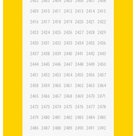
2402
2403
2404
2405
2406
2407
2408
2409
2410
2411
2412
2413
2414
2415
2416
2417
2418
2419
2420
2421
2422
2423
2424
2425
2426
2427
2428
2429
2430
2431
2432
2433
2434
2435
2436
2437
2438
2439
2440
2441
2442
2443
2444
2445
2446
2447
2448
2449
2450
2451
2452
2453
2454
2455
2456
2457
2458
2459
2460
2461
2462
2463
2464
2465
2466
2467
2468
2469
2470
2471
2472
2473
2474
2475
2476
2477
2478
2479
2480
2481
2482
2483
2484
2485
2486
2487
2488
2489
2490
2491
2492