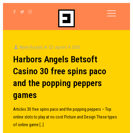
María Rosado
at
agosto 4, 2026
Harbors Angels Betsoft
Casino 30 free spins paco
and the popping peppers
games
Articles 30 free spins paco and the popping peppers – Top
online slots to play at no cost Picture and Design These types
of online game
[…]