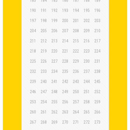
183
184
185
186
187
188
189
190
191
192
193
194
195
196
197
198
199
200
201
202
203
204
205
206
207
208
209
210
211
212
213
214
215
216
217
218
219
220
221
222
223
224
225
226
227
228
229
230
231
232
233
234
235
236
237
238
239
240
241
242
243
244
245
246
247
248
249
250
251
252
253
254
255
256
257
258
259
260
261
262
263
264
265
266
267
268
269
270
271
272
273