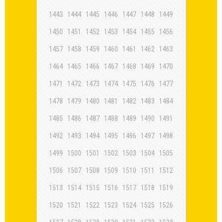
1443
1444
1445
1446
1447
1448
1449
1450
1451
1452
1453
1454
1455
1456
1457
1458
1459
1460
1461
1462
1463
1464
1465
1466
1467
1468
1469
1470
1471
1472
1473
1474
1475
1476
1477
1478
1479
1480
1481
1482
1483
1484
1485
1486
1487
1488
1489
1490
1491
1492
1493
1494
1495
1496
1497
1498
1499
1500
1501
1502
1503
1504
1505
1506
1507
1508
1509
1510
1511
1512
1513
1514
1515
1516
1517
1518
1519
1520
1521
1522
1523
1524
1525
1526