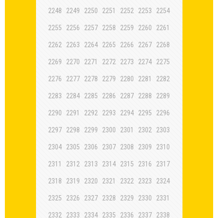
2248
2249
2250
2251
2252
2253
2254
2255
2256
2257
2258
2259
2260
2261
2262
2263
2264
2265
2266
2267
2268
2269
2270
2271
2272
2273
2274
2275
2276
2277
2278
2279
2280
2281
2282
2283
2284
2285
2286
2287
2288
2289
2290
2291
2292
2293
2294
2295
2296
2297
2298
2299
2300
2301
2302
2303
2304
2305
2306
2307
2308
2309
2310
2311
2312
2313
2314
2315
2316
2317
2318
2319
2320
2321
2322
2323
2324
2325
2326
2327
2328
2329
2330
2331
2332
2333
2334
2335
2336
2337
2338