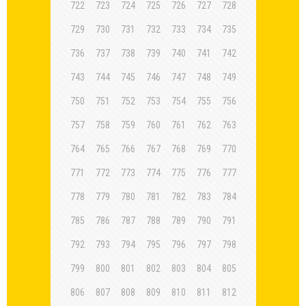
722
723
724
725
726
727
728
729
730
731
732
733
734
735
736
737
738
739
740
741
742
743
744
745
746
747
748
749
750
751
752
753
754
755
756
757
758
759
760
761
762
763
764
765
766
767
768
769
770
771
772
773
774
775
776
777
778
779
780
781
782
783
784
785
786
787
788
789
790
791
792
793
794
795
796
797
798
799
800
801
802
803
804
805
806
807
808
809
810
811
812