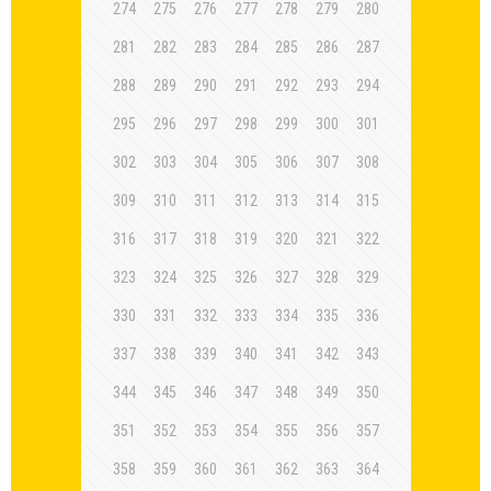
274
275
276
277
278
279
280
281
282
283
284
285
286
287
288
289
290
291
292
293
294
295
296
297
298
299
300
301
302
303
304
305
306
307
308
309
310
311
312
313
314
315
316
317
318
319
320
321
322
323
324
325
326
327
328
329
330
331
332
333
334
335
336
337
338
339
340
341
342
343
344
345
346
347
348
349
350
351
352
353
354
355
356
357
358
359
360
361
362
363
364