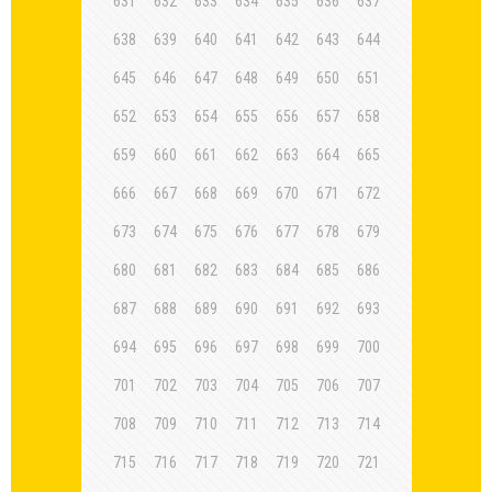
631
632
633
634
635
636
637
638
639
640
641
642
643
644
645
646
647
648
649
650
651
652
653
654
655
656
657
658
659
660
661
662
663
664
665
666
667
668
669
670
671
672
673
674
675
676
677
678
679
680
681
682
683
684
685
686
687
688
689
690
691
692
693
694
695
696
697
698
699
700
701
702
703
704
705
706
707
708
709
710
711
712
713
714
715
716
717
718
719
720
721