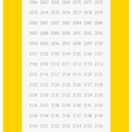
2066
2067
2068
2069
2070
2071
2072
2073
2074
2075
2076
2077
2078
2079
2080
2081
2082
2083
2084
2085
2086
2087
2088
2089
2090
2091
2092
2093
2094
2095
2096
2097
2098
2099
2100
2101
2102
2103
2104
2105
2106
2107
2108
2109
2110
2111
2112
2113
2114
2115
2116
2117
2118
2119
2120
2121
2122
2123
2124
2125
2126
2127
2128
2129
2130
2131
2132
2133
2134
2135
2136
2137
2138
2139
2140
2141
2142
2143
2144
2145
2146
2147
2148
2149
2150
2151
2152
2153
2154
2155
2156