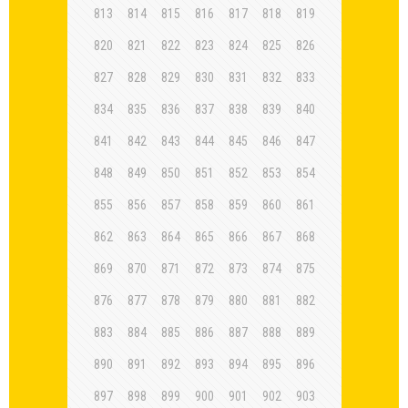
813
814
815
816
817
818
819
820
821
822
823
824
825
826
827
828
829
830
831
832
833
834
835
836
837
838
839
840
841
842
843
844
845
846
847
848
849
850
851
852
853
854
855
856
857
858
859
860
861
862
863
864
865
866
867
868
869
870
871
872
873
874
875
876
877
878
879
880
881
882
883
884
885
886
887
888
889
890
891
892
893
894
895
896
897
898
899
900
901
902
903