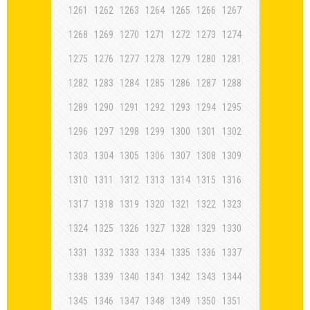
1261
1262
1263
1264
1265
1266
1267
1268
1269
1270
1271
1272
1273
1274
1275
1276
1277
1278
1279
1280
1281
1282
1283
1284
1285
1286
1287
1288
1289
1290
1291
1292
1293
1294
1295
1296
1297
1298
1299
1300
1301
1302
1303
1304
1305
1306
1307
1308
1309
1310
1311
1312
1313
1314
1315
1316
1317
1318
1319
1320
1321
1322
1323
1324
1325
1326
1327
1328
1329
1330
1331
1332
1333
1334
1335
1336
1337
1338
1339
1340
1341
1342
1343
1344
1345
1346
1347
1348
1349
1350
1351