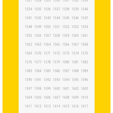
1527
1528
1529
1530
1531
1532
1533
1534
1535
1536
1537
1538
1539
1540
1541
1542
1543
1544
1545
1546
1547
1548
1549
1550
1551
1552
1553
1554
1555
1556
1557
1558
1559
1560
1561
1562
1563
1564
1565
1566
1567
1568
1569
1570
1571
1572
1573
1574
1575
1576
1577
1578
1579
1580
1581
1582
1583
1584
1585
1586
1587
1588
1589
1590
1591
1592
1593
1594
1595
1596
1597
1598
1599
1600
1601
1602
1603
1604
1605
1606
1607
1608
1609
1610
1611
1612
1613
1614
1615
1616
1617