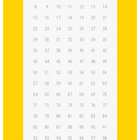
8
9
10
11
12
13
14
15
16
17
18
19
20
21
22
23
24
25
26
27
28
29
30
31
32
33
34
35
36
37
38
39
40
41
42
43
44
45
46
47
48
49
50
51
52
53
54
55
56
57
58
59
60
61
62
63
64
65
66
67
68
69
70
71
72
73
74
75
76
77
78
79
80
81
82
83
84
85
86
87
88
89
90
91
92
93
94
95
96
97
98