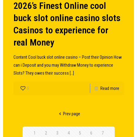
2026’s Finest Online cool
buck slot online casino slots
Casinos to experience for
real Money
Content Cool buck slot online casino – Post their Opinion How
can i Deposit and you may Withdraw Money to experience
Slots? They owes their success
[…]
0
Read more
Prev page
1
2
3
4
5
6
7