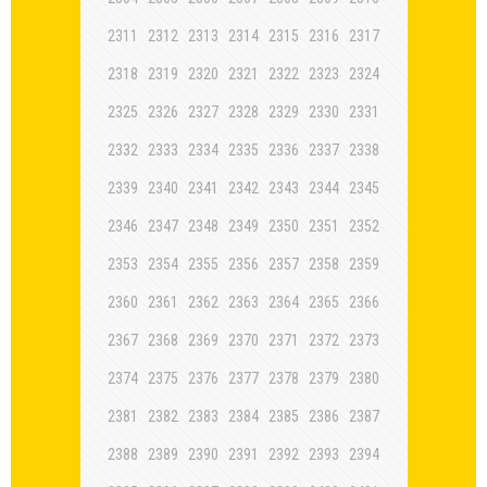
2311
2312
2313
2314
2315
2316
2317
2318
2319
2320
2321
2322
2323
2324
2325
2326
2327
2328
2329
2330
2331
2332
2333
2334
2335
2336
2337
2338
2339
2340
2341
2342
2343
2344
2345
2346
2347
2348
2349
2350
2351
2352
2353
2354
2355
2356
2357
2358
2359
2360
2361
2362
2363
2364
2365
2366
2367
2368
2369
2370
2371
2372
2373
2374
2375
2376
2377
2378
2379
2380
2381
2382
2383
2384
2385
2386
2387
2388
2389
2390
2391
2392
2393
2394