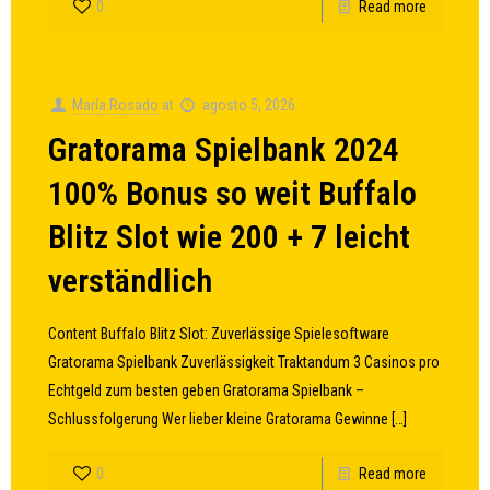
0
Read more
María Rosado
at
agosto 5, 2026
Gratorama Spielbank 2024
100% Bonus so weit Buffalo
Blitz Slot wie 200 + 7 leicht
verständlich
Content Buffalo Blitz Slot: Zuverlässige Spielesoftware
Gratorama Spielbank Zuverlässigkeit Traktandum 3 Casinos pro
Echtgeld zum besten geben Gratorama Spielbank –
Schlussfolgerung Wer lieber kleine Gratorama Gewinne
[…]
0
Read more