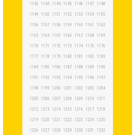
1142
1143
1144
1145
1146
1147
1148
1149
1150
1151
1152
1153
1154
1155
1156
1157
1158
1159
1160
1161
1162
1163
1164
1165
1166
1167
1168
1169
1170
1171
1172
1173
1174
1175
1176
1177
1178
1179
1180
1181
1182
1183
1184
1185
1186
1187
1188
1189
1190
1191
1192
1193
1194
1195
1196
1197
1198
1199
1200
1201
1202
1203
1204
1205
1206
1207
1208
1209
1210
1211
1212
1213
1214
1215
1216
1217
1218
1219
1220
1221
1222
1223
1224
1225
1226
1227
1228
1229
1230
1231
1232