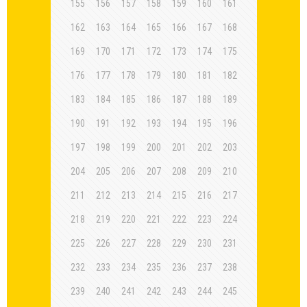
155
156
157
158
159
160
161
162
163
164
165
166
167
168
169
170
171
172
173
174
175
176
177
178
179
180
181
182
183
184
185
186
187
188
189
190
191
192
193
194
195
196
197
198
199
200
201
202
203
204
205
206
207
208
209
210
211
212
213
214
215
216
217
218
219
220
221
222
223
224
225
226
227
228
229
230
231
232
233
234
235
236
237
238
239
240
241
242
243
244
245