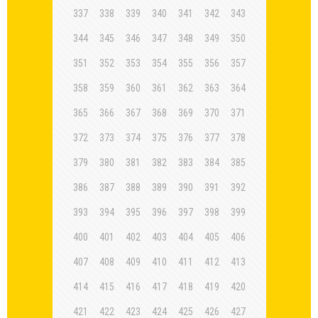
337
338
339
340
341
342
343
344
345
346
347
348
349
350
351
352
353
354
355
356
357
358
359
360
361
362
363
364
365
366
367
368
369
370
371
372
373
374
375
376
377
378
379
380
381
382
383
384
385
386
387
388
389
390
391
392
393
394
395
396
397
398
399
400
401
402
403
404
405
406
407
408
409
410
411
412
413
414
415
416
417
418
419
420
421
422
423
424
425
426
427