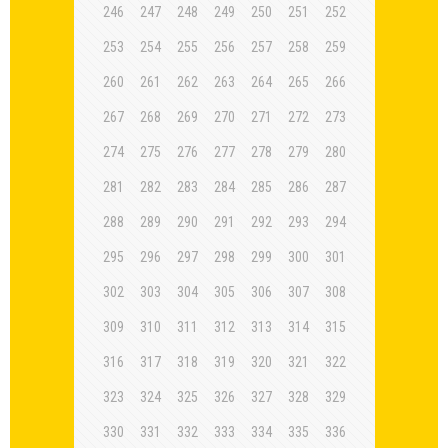
246
247
248
249
250
251
252
253
254
255
256
257
258
259
260
261
262
263
264
265
266
267
268
269
270
271
272
273
274
275
276
277
278
279
280
281
282
283
284
285
286
287
288
289
290
291
292
293
294
295
296
297
298
299
300
301
302
303
304
305
306
307
308
309
310
311
312
313
314
315
316
317
318
319
320
321
322
323
324
325
326
327
328
329
330
331
332
333
334
335
336