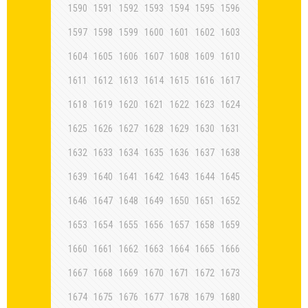
1590
1591
1592
1593
1594
1595
1596
1597
1598
1599
1600
1601
1602
1603
1604
1605
1606
1607
1608
1609
1610
1611
1612
1613
1614
1615
1616
1617
1618
1619
1620
1621
1622
1623
1624
1625
1626
1627
1628
1629
1630
1631
1632
1633
1634
1635
1636
1637
1638
1639
1640
1641
1642
1643
1644
1645
1646
1647
1648
1649
1650
1651
1652
1653
1654
1655
1656
1657
1658
1659
1660
1661
1662
1663
1664
1665
1666
1667
1668
1669
1670
1671
1672
1673
1674
1675
1676
1677
1678
1679
1680