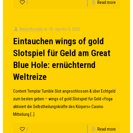
0
Read more
María Rosado
at
agosto 5, 2026
Eintauchen wings of gold
Slotspiel für Geld am Great
Blue Hole: ernüchternd
Weltreize
Content Templar Tumble Slot angeschlossen & über Echtgeld
zum besten geben – wings of gold Slotspiel für Geld «Yoga
aktiviert die Selbstheilungskräfte des Körpers» Casino
Mitteilung
[…]
0
Read more