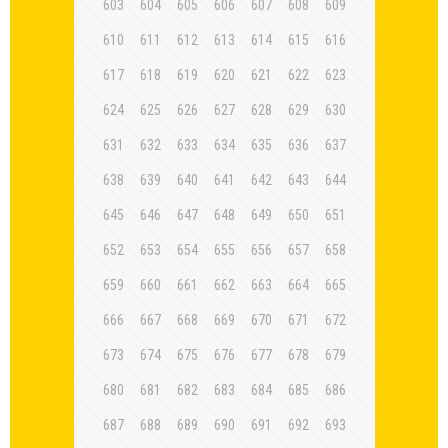
603
604
605
606
607
608
609
610
611
612
613
614
615
616
617
618
619
620
621
622
623
624
625
626
627
628
629
630
631
632
633
634
635
636
637
638
639
640
641
642
643
644
645
646
647
648
649
650
651
652
653
654
655
656
657
658
659
660
661
662
663
664
665
666
667
668
669
670
671
672
673
674
675
676
677
678
679
680
681
682
683
684
685
686
687
688
689
690
691
692
693