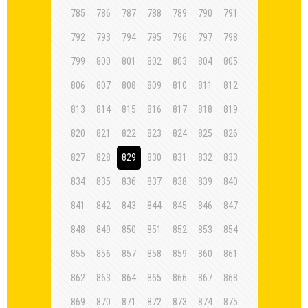
785
786
787
788
789
790
791
792
793
794
795
796
797
798
799
800
801
802
803
804
805
806
807
808
809
810
811
812
813
814
815
816
817
818
819
820
821
822
823
824
825
826
827
828
829
830
831
832
833
834
835
836
837
838
839
840
841
842
843
844
845
846
847
848
849
850
851
852
853
854
855
856
857
858
859
860
861
862
863
864
865
866
867
868
869
870
871
872
873
874
875