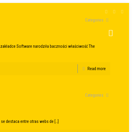
Categories
 zakładce Software narodziła baczności właściwość The
Read more
Categories
es se destaca entre otras webs de
[…]