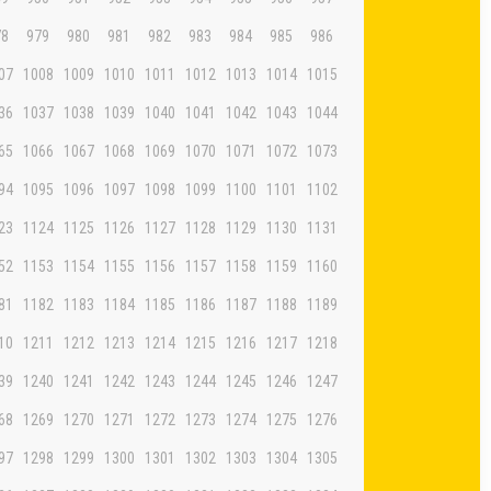
78
979
980
981
982
983
984
985
986
07
1008
1009
1010
1011
1012
1013
1014
1015
36
1037
1038
1039
1040
1041
1042
1043
1044
65
1066
1067
1068
1069
1070
1071
1072
1073
94
1095
1096
1097
1098
1099
1100
1101
1102
23
1124
1125
1126
1127
1128
1129
1130
1131
52
1153
1154
1155
1156
1157
1158
1159
1160
81
1182
1183
1184
1185
1186
1187
1188
1189
10
1211
1212
1213
1214
1215
1216
1217
1218
39
1240
1241
1242
1243
1244
1245
1246
1247
68
1269
1270
1271
1272
1273
1274
1275
1276
97
1298
1299
1300
1301
1302
1303
1304
1305