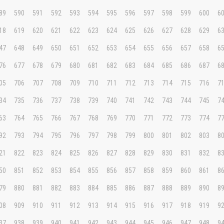
89
590
591
592
593
594
595
596
597
598
599
600
6
18
619
620
621
622
623
624
625
626
627
628
629
6
47
648
649
650
651
652
653
654
655
656
657
658
6
76
677
678
679
680
681
682
683
684
685
686
687
6
05
706
707
708
709
710
711
712
713
714
715
716
7
34
735
736
737
738
739
740
741
742
743
744
745
7
63
764
765
766
767
768
769
770
771
772
773
774
7
92
793
794
795
796
797
798
799
800
801
802
803
8
21
822
823
824
825
826
827
828
829
830
831
832
8
50
851
852
853
854
855
856
857
858
859
860
861
8
79
880
881
882
883
884
885
886
887
888
889
890
8
08
909
910
911
912
913
914
915
916
917
918
919
9
37
938
939
940
941
942
943
944
945
946
947
948
9