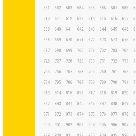
581
582
583
584
585
586
587
588
5
610
611
612
613
614
615
616
617
6
639
640
641
642
643
644
645
646
6
668
669
670
671
672
673
674
675
6
697
698
699
700
701
702
703
704
7
726
727
728
729
730
731
732
733
7
755
756
757
758
759
760
761
762
7
784
785
786
787
788
789
790
791
7
813
814
815
816
817
818
819
820
8
842
843
844
845
846
847
848
849
8
871
872
873
874
875
876
877
878
8
900
901
902
903
904
905
906
907
9
929
930
931
932
933
934
935
936
9