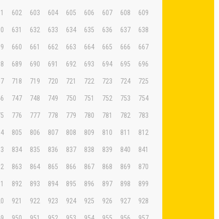
01
602
603
604
605
606
607
608
609
30
631
632
633
634
635
636
637
638
59
660
661
662
663
664
665
666
667
88
689
690
691
692
693
694
695
696
17
718
719
720
721
722
723
724
725
46
747
748
749
750
751
752
753
754
75
776
777
778
779
780
781
782
783
04
805
806
807
808
809
810
811
812
33
834
835
836
837
838
839
840
841
62
863
864
865
866
867
868
869
870
91
892
893
894
895
896
897
898
899
20
921
922
923
924
925
926
927
928
49
950
951
952
953
954
955
956
957