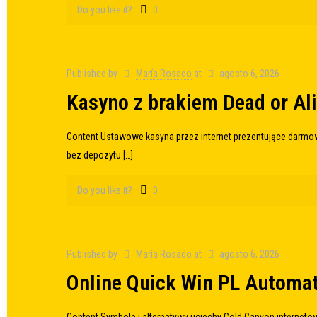
Do you like it?
0
Published by
María Rosado
at
agosto 6, 2026
Kasyno z brakiem Dead or Al
Content Ustawowe kasyna przez internet prezentujące darmow
bez depozytu
[…]
Do you like it?
0
Published by
María Rosado
at
agosto 6, 2026
Online Quick Win PL Automa