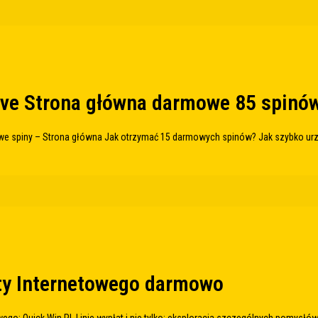
ive Strona główna darmowe 85 spinó
e spiny – Strona główna Jak otrzymać 15 darmowych spinów? Jak szybko urze
ty Internetowego darmowo