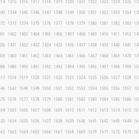
314
1315
1316
1317
1318
1319
1320
1321
1322
1323
1324
1325
13
343
1344
1345
1346
1347
1348
1349
1350
1351
1352
1353
1354
13
372
1373
1374
1375
1376
1377
1378
1379
1380
1381
1382
1383
13
401
1402
1403
1404
1405
1406
1407
1408
1409
1410
1411
1412
14
430
1431
1432
1433
1434
1435
1436
1437
1438
1439
1440
1441
14
459
1460
1461
1462
1463
1464
1465
1466
1467
1468
1469
1470
14
488
1489
1490
1491
1492
1493
1494
1495
1496
1497
1498
1499
15
517
1518
1519
1520
1521
1522
1523
1524
1525
1526
1527
1528
15
546
1547
1548
1549
1550
1551
1552
1553
1554
1555
1556
1557
15
575
1576
1577
1578
1579
1580
1581
1582
1583
1584
1585
1586
15
604
1605
1606
1607
1608
1609
1610
1611
1612
1613
1614
1615
16
633
1634
1635
1636
1637
1638
1639
1640
1641
1642
1643
1644
16
662
1663
1664
1665
1666
1667
1668
1669
1670
1671
1672
1673
16