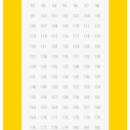
92
93
94
95
96
97
98
99
100
101
102
103
104
105
106
107
108
109
110
111
112
113
114
115
116
117
118
119
120
121
122
123
124
125
126
127
128
129
130
131
132
133
134
135
136
137
138
139
140
141
142
143
144
145
146
147
148
149
150
151
152
153
154
155
156
157
158
159
160
161
162
163
164
165
166
167
168
169
170
171
172
173
174
175
176
177
178
179
180
181
182