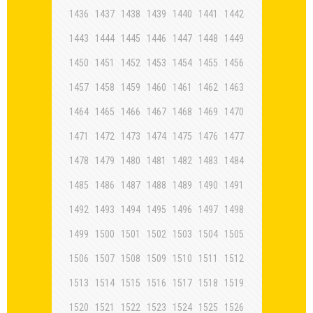
1436
1437
1438
1439
1440
1441
1442
1443
1444
1445
1446
1447
1448
1449
1450
1451
1452
1453
1454
1455
1456
1457
1458
1459
1460
1461
1462
1463
1464
1465
1466
1467
1468
1469
1470
1471
1472
1473
1474
1475
1476
1477
1478
1479
1480
1481
1482
1483
1484
1485
1486
1487
1488
1489
1490
1491
1492
1493
1494
1495
1496
1497
1498
1499
1500
1501
1502
1503
1504
1505
1506
1507
1508
1509
1510
1511
1512
1513
1514
1515
1516
1517
1518
1519
1520
1521
1522
1523
1524
1525
1526