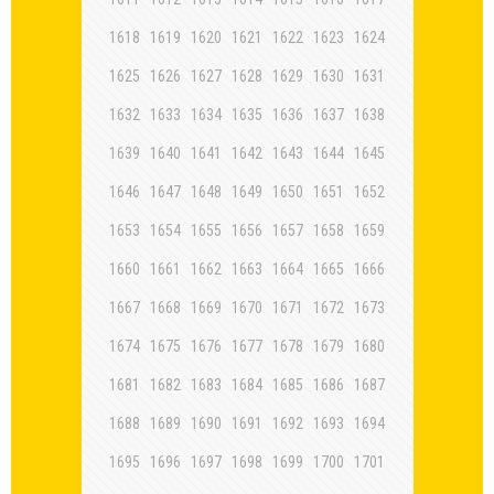
1618
1619
1620
1621
1622
1623
1624
1625
1626
1627
1628
1629
1630
1631
1632
1633
1634
1635
1636
1637
1638
1639
1640
1641
1642
1643
1644
1645
1646
1647
1648
1649
1650
1651
1652
1653
1654
1655
1656
1657
1658
1659
1660
1661
1662
1663
1664
1665
1666
1667
1668
1669
1670
1671
1672
1673
1674
1675
1676
1677
1678
1679
1680
1681
1682
1683
1684
1685
1686
1687
1688
1689
1690
1691
1692
1693
1694
1695
1696
1697
1698
1699
1700
1701