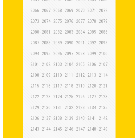
2066
2067
2068
2069
2070
2071
2072
2073
2074
2075
2076
2077
2078
2079
2080
2081
2082
2083
2084
2085
2086
2087
2088
2089
2090
2091
2092
2093
2094
2095
2096
2097
2098
2099
2100
2101
2102
2103
2104
2105
2106
2107
2108
2109
2110
2111
2112
2113
2114
2115
2116
2117
2118
2119
2120
2121
2122
2123
2124
2125
2126
2127
2128
2129
2130
2131
2132
2133
2134
2135
2136
2137
2138
2139
2140
2141
2142
2143
2144
2145
2146
2147
2148
2149