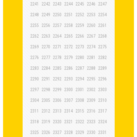
2241
2242
2243
2244
2245
2246
2247
2248
2249
2250
2251
2252
2253
2254
2255
2256
2257
2258
2259
2260
2261
2262
2263
2264
2265
2266
2267
2268
2269
2270
2271
2272
2273
2274
2275
2276
2277
2278
2279
2280
2281
2282
2283
2284
2285
2286
2287
2288
2289
2290
2291
2292
2293
2294
2295
2296
2297
2298
2299
2300
2301
2302
2303
2304
2305
2306
2307
2308
2309
2310
2311
2312
2313
2314
2315
2316
2317
2318
2319
2320
2321
2322
2323
2324
2325
2326
2327
2328
2329
2330
2331