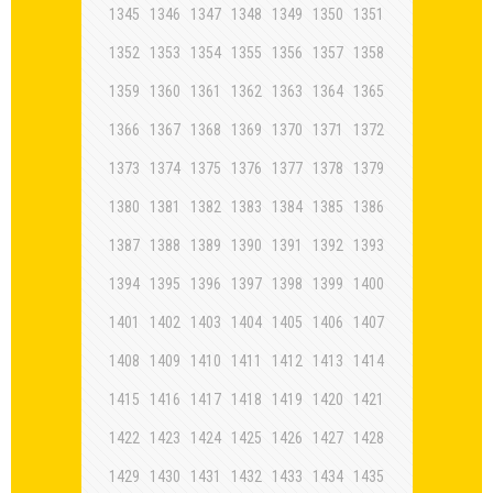
1345
1346
1347
1348
1349
1350
1351
1352
1353
1354
1355
1356
1357
1358
1359
1360
1361
1362
1363
1364
1365
1366
1367
1368
1369
1370
1371
1372
1373
1374
1375
1376
1377
1378
1379
1380
1381
1382
1383
1384
1385
1386
1387
1388
1389
1390
1391
1392
1393
1394
1395
1396
1397
1398
1399
1400
1401
1402
1403
1404
1405
1406
1407
1408
1409
1410
1411
1412
1413
1414
1415
1416
1417
1418
1419
1420
1421
1422
1423
1424
1425
1426
1427
1428
1429
1430
1431
1432
1433
1434
1435