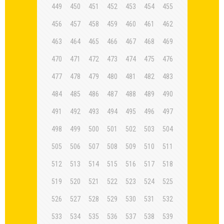
449
450
451
452
453
454
455
456
457
458
459
460
461
462
463
464
465
466
467
468
469
470
471
472
473
474
475
476
477
478
479
480
481
482
483
484
485
486
487
488
489
490
491
492
493
494
495
496
497
498
499
500
501
502
503
504
505
506
507
508
509
510
511
512
513
514
515
516
517
518
519
520
521
522
523
524
525
526
527
528
529
530
531
532
533
534
535
536
537
538
539