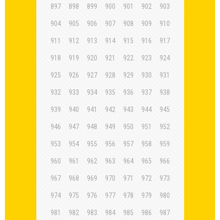
897
898
899
900
901
902
903
904
905
906
907
908
909
910
911
912
913
914
915
916
917
918
919
920
921
922
923
924
925
926
927
928
929
930
931
932
933
934
935
936
937
938
939
940
941
942
943
944
945
946
947
948
949
950
951
952
953
954
955
956
957
958
959
960
961
962
963
964
965
966
967
968
969
970
971
972
973
974
975
976
977
978
979
980
981
982
983
984
985
986
987