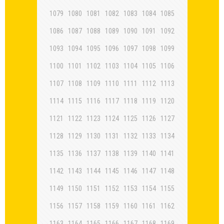
1079
1080
1081
1082
1083
1084
1085
1086
1087
1088
1089
1090
1091
1092
1093
1094
1095
1096
1097
1098
1099
1100
1101
1102
1103
1104
1105
1106
1107
1108
1109
1110
1111
1112
1113
1114
1115
1116
1117
1118
1119
1120
1121
1122
1123
1124
1125
1126
1127
1128
1129
1130
1131
1132
1133
1134
1135
1136
1137
1138
1139
1140
1141
1142
1143
1144
1145
1146
1147
1148
1149
1150
1151
1152
1153
1154
1155
1156
1157
1158
1159
1160
1161
1162
1163
1164
1165
1166
1167
1168
1169