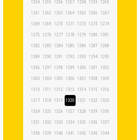
1254
1255
1256
1257
1258
1259
1260
1261
1262
1263
1264
1265
1266
1267
1268
1269
1270
1271
1272
1273
1274
1275
1276
1277
1278
1279
1280
1281
1282
1283
1284
1285
1286
1287
1288
1289
1290
1291
1292
1293
1294
1295
1296
1297
1298
1299
1300
1301
1302
1303
1304
1305
1306
1307
1308
1309
1310
1311
1312
1313
1314
1315
1316
1317
1318
1319
1320
1321
1322
1323
1324
1325
1326
1327
1328
1329
1330
1331
1332
1333
1334
1335
1336
1337
1338
1339
1340
1341
1342
1343
1344