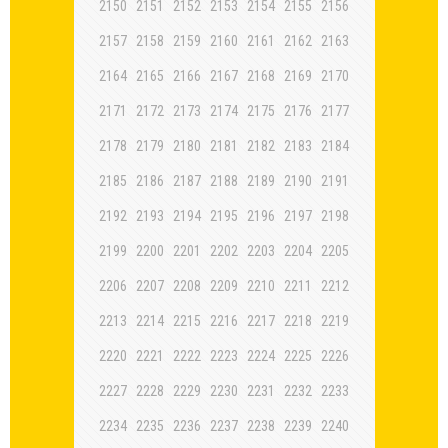
2150
2151
2152
2153
2154
2155
2156
2157
2158
2159
2160
2161
2162
2163
2164
2165
2166
2167
2168
2169
2170
2171
2172
2173
2174
2175
2176
2177
2178
2179
2180
2181
2182
2183
2184
2185
2186
2187
2188
2189
2190
2191
2192
2193
2194
2195
2196
2197
2198
2199
2200
2201
2202
2203
2204
2205
2206
2207
2208
2209
2210
2211
2212
2213
2214
2215
2216
2217
2218
2219
2220
2221
2222
2223
2224
2225
2226
2227
2228
2229
2230
2231
2232
2233
2234
2235
2236
2237
2238
2239
2240