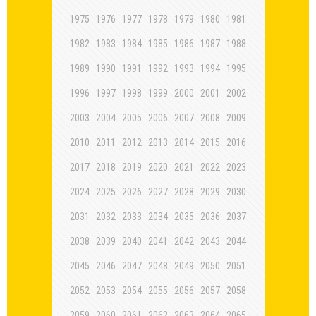
1975
1976
1977
1978
1979
1980
1981
1982
1983
1984
1985
1986
1987
1988
1989
1990
1991
1992
1993
1994
1995
1996
1997
1998
1999
2000
2001
2002
2003
2004
2005
2006
2007
2008
2009
2010
2011
2012
2013
2014
2015
2016
2017
2018
2019
2020
2021
2022
2023
2024
2025
2026
2027
2028
2029
2030
2031
2032
2033
2034
2035
2036
2037
2038
2039
2040
2041
2042
2043
2044
2045
2046
2047
2048
2049
2050
2051
2052
2053
2054
2055
2056
2057
2058
2059
2060
2061
2062
2063
2064
2065