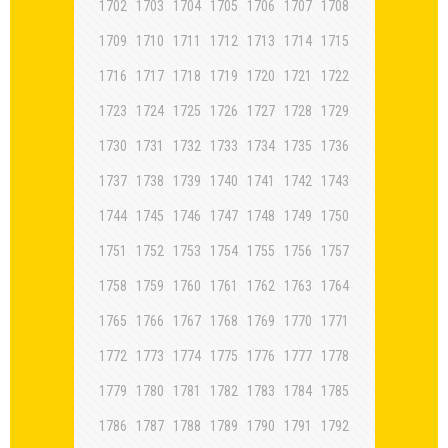
1702
1703
1704
1705
1706
1707
1708
1709
1710
1711
1712
1713
1714
1715
1716
1717
1718
1719
1720
1721
1722
1723
1724
1725
1726
1727
1728
1729
1730
1731
1732
1733
1734
1735
1736
1737
1738
1739
1740
1741
1742
1743
1744
1745
1746
1747
1748
1749
1750
1751
1752
1753
1754
1755
1756
1757
1758
1759
1760
1761
1762
1763
1764
1765
1766
1767
1768
1769
1770
1771
1772
1773
1774
1775
1776
1777
1778
1779
1780
1781
1782
1783
1784
1785
1786
1787
1788
1789
1790
1791
1792