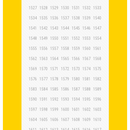
1527
1528
1529
1530
1531
1532
1533
1534
1535
1536
1537
1538
1539
1540
1541
1542
1543
1544
1545
1546
1547
1548
1549
1550
1551
1552
1553
1554
1555
1556
1557
1558
1559
1560
1561
1562
1563
1564
1565
1566
1567
1568
1569
1570
1571
1572
1573
1574
1575
1576
1577
1578
1579
1580
1581
1582
1583
1584
1585
1586
1587
1588
1589
1590
1591
1592
1593
1594
1595
1596
1597
1598
1599
1600
1601
1602
1603
1604
1605
1606
1607
1608
1609
1610
1611
1612
1613
1614
1615
1616
1617