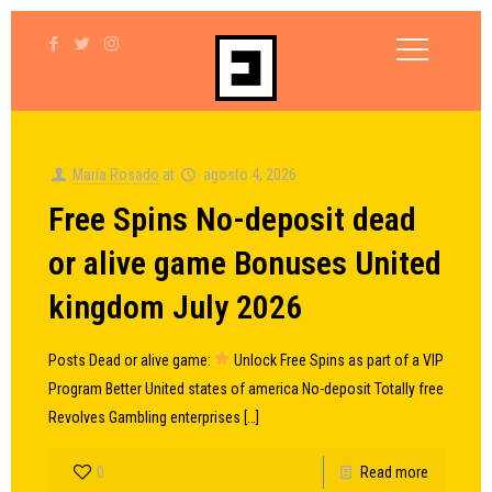
María Rosado
at
agosto 4, 2026
Free Spins No-deposit dead
or alive game Bonuses United
kingdom July 2026
Posts Dead or alive game:
Unlock Free Spins as part of a VIP
Program Better United states of america No-deposit Totally free
Revolves Gambling enterprises
[…]
0
Read more