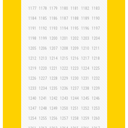
1177
1178
1179
1180
1181
1182
1183
1184
1185
1186
1187
1188
1189
1190
1191
1192
1193
1194
1195
1196
1197
1198
1199
1200
1201
1202
1203
1204
1205
1206
1207
1208
1209
1210
1211
1212
1213
1214
1215
1216
1217
1218
1219
1220
1221
1222
1223
1224
1225
1226
1227
1228
1229
1230
1231
1232
1233
1234
1235
1236
1237
1238
1239
1240
1241
1242
1243
1244
1245
1246
1247
1248
1249
1250
1251
1252
1253
1254
1255
1256
1257
1258
1259
1260