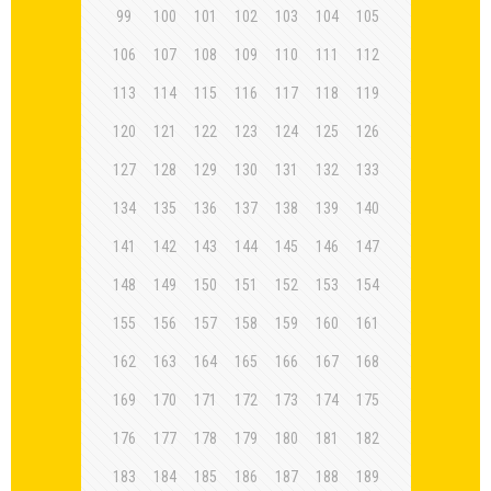
99
100
101
102
103
104
105
106
107
108
109
110
111
112
113
114
115
116
117
118
119
120
121
122
123
124
125
126
127
128
129
130
131
132
133
134
135
136
137
138
139
140
141
142
143
144
145
146
147
148
149
150
151
152
153
154
155
156
157
158
159
160
161
162
163
164
165
166
167
168
169
170
171
172
173
174
175
176
177
178
179
180
181
182
183
184
185
186
187
188
189