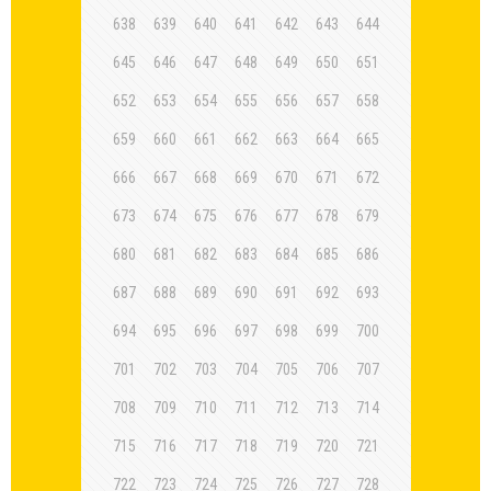
638
639
640
641
642
643
644
645
646
647
648
649
650
651
652
653
654
655
656
657
658
659
660
661
662
663
664
665
666
667
668
669
670
671
672
673
674
675
676
677
678
679
680
681
682
683
684
685
686
687
688
689
690
691
692
693
694
695
696
697
698
699
700
701
702
703
704
705
706
707
708
709
710
711
712
713
714
715
716
717
718
719
720
721
722
723
724
725
726
727
728