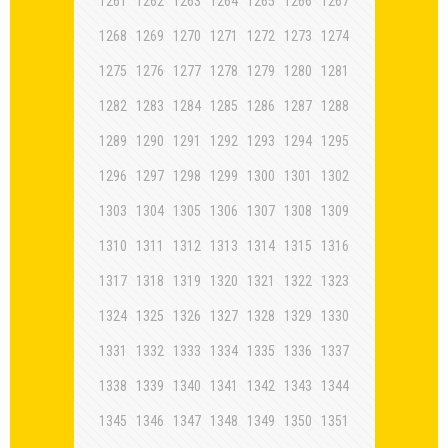
1261
1262
1263
1264
1265
1266
1267
1268
1269
1270
1271
1272
1273
1274
1275
1276
1277
1278
1279
1280
1281
1282
1283
1284
1285
1286
1287
1288
1289
1290
1291
1292
1293
1294
1295
1296
1297
1298
1299
1300
1301
1302
1303
1304
1305
1306
1307
1308
1309
1310
1311
1312
1313
1314
1315
1316
1317
1318
1319
1320
1321
1322
1323
1324
1325
1326
1327
1328
1329
1330
1331
1332
1333
1334
1335
1336
1337
1338
1339
1340
1341
1342
1343
1344
1345
1346
1347
1348
1349
1350
1351