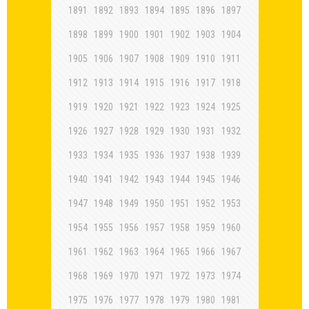
1891
1892
1893
1894
1895
1896
1897
1898
1899
1900
1901
1902
1903
1904
1905
1906
1907
1908
1909
1910
1911
1912
1913
1914
1915
1916
1917
1918
1919
1920
1921
1922
1923
1924
1925
1926
1927
1928
1929
1930
1931
1932
1933
1934
1935
1936
1937
1938
1939
1940
1941
1942
1943
1944
1945
1946
1947
1948
1949
1950
1951
1952
1953
1954
1955
1956
1957
1958
1959
1960
1961
1962
1963
1964
1965
1966
1967
1968
1969
1970
1971
1972
1973
1974
1975
1976
1977
1978
1979
1980
1981