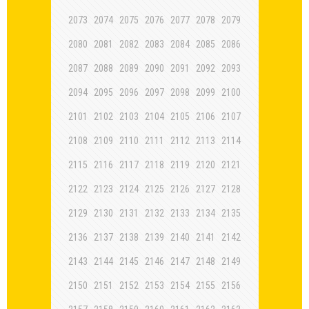
2073
2074
2075
2076
2077
2078
2079
2080
2081
2082
2083
2084
2085
2086
2087
2088
2089
2090
2091
2092
2093
2094
2095
2096
2097
2098
2099
2100
2101
2102
2103
2104
2105
2106
2107
2108
2109
2110
2111
2112
2113
2114
2115
2116
2117
2118
2119
2120
2121
2122
2123
2124
2125
2126
2127
2128
2129
2130
2131
2132
2133
2134
2135
2136
2137
2138
2139
2140
2141
2142
2143
2144
2145
2146
2147
2148
2149
2150
2151
2152
2153
2154
2155
2156