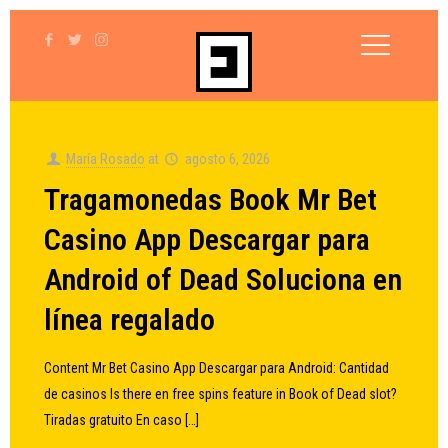
María Rosado
at
agosto 6, 2026
Tragamonedas Book Mr Bet
Casino App Descargar para
Android of Dead Soluciona en
línea regalado
Content Mr Bet Casino App Descargar para Android: Cantidad
de casinos Is there en free spins feature in Book of Dead slot?
Tiradas gratuito En caso
[…]