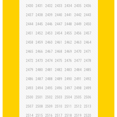
2430
2431
2432
2433
2434
2435
2436
2437
2438
2439
2440
2441
2442
2443
2444
2445
2446
2447
2448
2449
2450
2451
2452
2453
2454
2455
2456
2457
2458
2459
2460
2461
2462
2463
2464
2465
2466
2467
2468
2469
2470
2471
2472
2473
2474
2475
2476
2477
2478
2479
2480
2481
2482
2483
2484
2485
2486
2487
2488
2489
2490
2491
2492
2493
2494
2495
2496
2497
2498
2499
2500
2501
2502
2503
2504
2505
2506
2507
2508
2509
2510
2511
2512
2513
2514
2515
2516
2517
2518
2519
2520