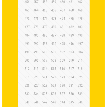
456
457
458
459
460
461
462
463
464
465
466
467
468
469
470
471
472
473
474
475
476
477
478
479
480
481
482
483
484
485
486
487
488
489
490
491
492
493
494
495
496
497
498
499
500
501
502
503
504
505
506
507
508
509
510
511
512
513
514
515
516
517
518
519
520
521
522
523
524
525
526
527
528
529
530
531
532
533
534
535
536
537
538
539
540
541
542
543
544
545
546