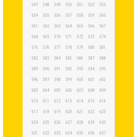
547
548
549
550
551
552
553
554
555
556
557
558
559
560
561
562
563
564
565
566
567
568
569
570
571
572
573
574
575
576
577
578
579
580
581
582
583
584
585
586
587
588
589
590
591
592
593
594
595
596
597
598
599
600
601
602
603
604
605
606
607
608
609
610
611
612
613
614
615
616
617
618
619
620
621
622
623
624
625
626
627
628
629
630
631
632
633
634
635
636
637