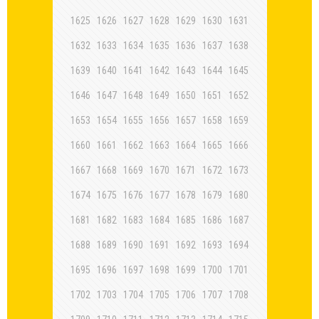
1625
1626
1627
1628
1629
1630
1631
1632
1633
1634
1635
1636
1637
1638
1639
1640
1641
1642
1643
1644
1645
1646
1647
1648
1649
1650
1651
1652
1653
1654
1655
1656
1657
1658
1659
1660
1661
1662
1663
1664
1665
1666
1667
1668
1669
1670
1671
1672
1673
1674
1675
1676
1677
1678
1679
1680
1681
1682
1683
1684
1685
1686
1687
1688
1689
1690
1691
1692
1693
1694
1695
1696
1697
1698
1699
1700
1701
1702
1703
1704
1705
1706
1707
1708