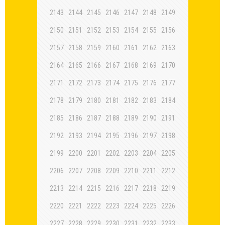
2143
2144
2145
2146
2147
2148
2149
2150
2151
2152
2153
2154
2155
2156
2157
2158
2159
2160
2161
2162
2163
2164
2165
2166
2167
2168
2169
2170
2171
2172
2173
2174
2175
2176
2177
2178
2179
2180
2181
2182
2183
2184
2185
2186
2187
2188
2189
2190
2191
2192
2193
2194
2195
2196
2197
2198
2199
2200
2201
2202
2203
2204
2205
2206
2207
2208
2209
2210
2211
2212
2213
2214
2215
2216
2217
2218
2219
2220
2221
2222
2223
2224
2225
2226
2227
2228
2229
2230
2231
2232
2233