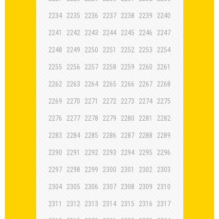
2234
2235
2236
2237
2238
2239
2240
2241
2242
2243
2244
2245
2246
2247
2248
2249
2250
2251
2252
2253
2254
2255
2256
2257
2258
2259
2260
2261
2262
2263
2264
2265
2266
2267
2268
2269
2270
2271
2272
2273
2274
2275
2276
2277
2278
2279
2280
2281
2282
2283
2284
2285
2286
2287
2288
2289
2290
2291
2292
2293
2294
2295
2296
2297
2298
2299
2300
2301
2302
2303
2304
2305
2306
2307
2308
2309
2310
2311
2312
2313
2314
2315
2316
2317