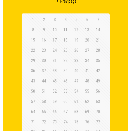
Prev page
1
2
3
4
5
6
7
8
9
10
11
12
13
14
15
16
17
18
19
20
21
22
23
24
25
26
27
28
29
30
31
32
33
34
35
36
37
38
39
40
41
42
43
44
45
46
47
48
49
50
51
52
53
54
55
56
57
58
59
60
61
62
63
64
65
66
67
68
69
70
71
72
73
74
75
76
77