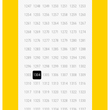
1247
1248
1249
1250
1251
1252
1253
1254
1255
1256
1257
1258
1259
1260
1261
1262
1263
1264
1265
1266
1267
1268
1269
1270
1271
1272
1273
1274
1275
1276
1277
1278
1279
1280
1281
1282
1283
1284
1285
1286
1287
1288
1289
1290
1291
1292
1293
1294
1295
1296
1297
1298
1299
1300
1301
1302
1303
1304
1305
1306
1307
1308
1309
1310
1311
1312
1313
1314
1315
1316
1317
1318
1319
1320
1321
1322
1323
1324
1325
1326
1327
1328
1329
1330
1331
1332
1333
1334
1335
1336
1337