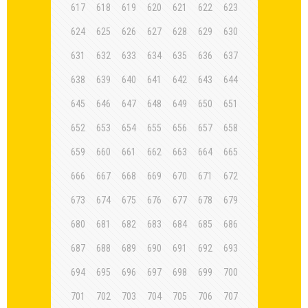
617
618
619
620
621
622
623
624
625
626
627
628
629
630
631
632
633
634
635
636
637
638
639
640
641
642
643
644
645
646
647
648
649
650
651
652
653
654
655
656
657
658
659
660
661
662
663
664
665
666
667
668
669
670
671
672
673
674
675
676
677
678
679
680
681
682
683
684
685
686
687
688
689
690
691
692
693
694
695
696
697
698
699
700
701
702
703
704
705
706
707