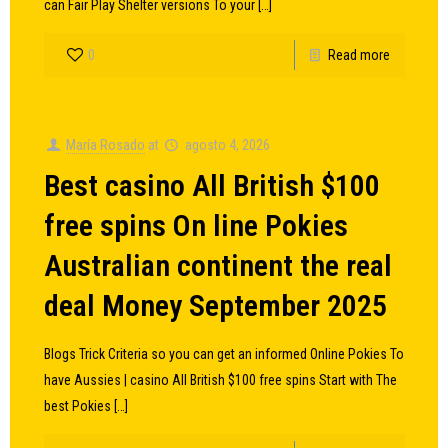
can Fair Play Shelter versions To your
[…]
0
Read more
María Rosado
at
agosto 4, 2026
Best casino All British $100
free spins On line Pokies
Australian continent the real
deal Money September 2025
Blogs Trick Criteria so you can get an informed Online Pokies To
have Aussies | casino All British $100 free spins Start with The
best Pokies
[…]