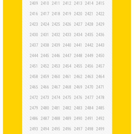
2409
2410
2411
2412
2413
2414
2415
2416
2417
2418
2419
2420
2421
2422
2423
2424
2425
2426
2427
2428
2429
2430
2431
2432
2433
2434
2435
2436
2437
2438
2439
2440
2441
2442
2443
2444
2445
2446
2447
2448
2449
2450
2451
2452
2453
2454
2455
2456
2457
2458
2459
2460
2461
2462
2463
2464
2465
2466
2467
2468
2469
2470
2471
2472
2473
2474
2475
2476
2477
2478
2479
2480
2481
2482
2483
2484
2485
2486
2487
2488
2489
2490
2491
2492
2493
2494
2495
2496
2497
2498
2499