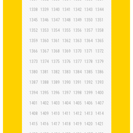
1338
1339
1340
1341
1342
1343
1344
1345
1346
1347
1348
1349
1350
1351
1352
1353
1354
1355
1356
1357
1358
1359
1360
1361
1362
1363
1364
1365
1366
1367
1368
1369
1370
1371
1372
1373
1374
1375
1376
1377
1378
1379
1380
1381
1382
1383
1384
1385
1386
1387
1388
1389
1390
1391
1392
1393
1394
1395
1396
1397
1398
1399
1400
1401
1402
1403
1404
1405
1406
1407
1408
1409
1410
1411
1412
1413
1414
1415
1416
1417
1418
1419
1420
1421