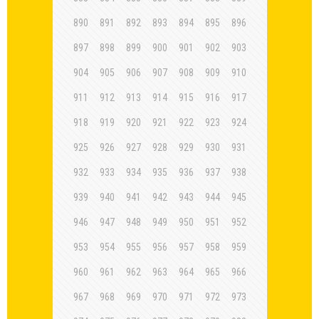
890
891
892
893
894
895
896
897
898
899
900
901
902
903
904
905
906
907
908
909
910
911
912
913
914
915
916
917
918
919
920
921
922
923
924
925
926
927
928
929
930
931
932
933
934
935
936
937
938
939
940
941
942
943
944
945
946
947
948
949
950
951
952
953
954
955
956
957
958
959
960
961
962
963
964
965
966
967
968
969
970
971
972
973