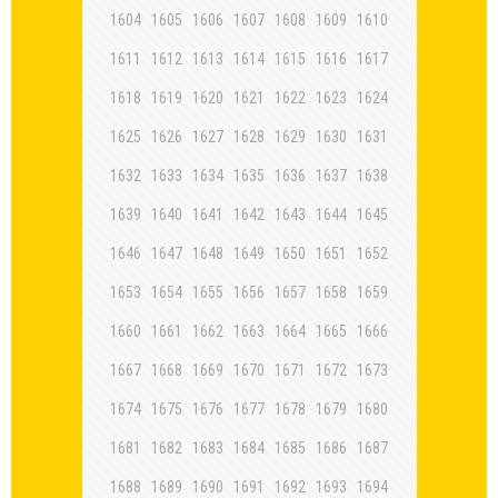
1604
1605
1606
1607
1608
1609
1610
1611
1612
1613
1614
1615
1616
1617
1618
1619
1620
1621
1622
1623
1624
1625
1626
1627
1628
1629
1630
1631
1632
1633
1634
1635
1636
1637
1638
1639
1640
1641
1642
1643
1644
1645
1646
1647
1648
1649
1650
1651
1652
1653
1654
1655
1656
1657
1658
1659
1660
1661
1662
1663
1664
1665
1666
1667
1668
1669
1670
1671
1672
1673
1674
1675
1676
1677
1678
1679
1680
1681
1682
1683
1684
1685
1686
1687
1688
1689
1690
1691
1692
1693
1694