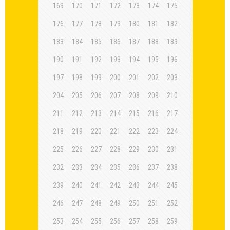
169
170
171
172
173
174
175
176
177
178
179
180
181
182
183
184
185
186
187
188
189
190
191
192
193
194
195
196
197
198
199
200
201
202
203
204
205
206
207
208
209
210
211
212
213
214
215
216
217
218
219
220
221
222
223
224
225
226
227
228
229
230
231
232
233
234
235
236
237
238
239
240
241
242
243
244
245
246
247
248
249
250
251
252
253
254
255
256
257
258
259