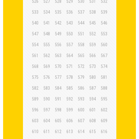
526
527
528
529
530
531
532
533
534
535
536
537
538
539
540
541
542
543
544
545
546
547
548
549
550
551
552
553
554
555
556
557
558
559
560
561
562
563
564
565
566
567
568
569
570
571
572
573
574
575
576
577
578
579
580
581
582
583
584
585
586
587
588
589
590
591
592
593
594
595
596
597
598
599
600
601
602
603
604
605
606
607
608
609
610
611
612
613
614
615
616