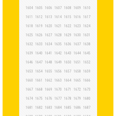
1604
1605
1606
1607
1608
1609
1610
1611
1612
1613
1614
1615
1616
1617
1618
1619
1620
1621
1622
1623
1624
1625
1626
1627
1628
1629
1630
1631
1632
1633
1634
1635
1636
1637
1638
1639
1640
1641
1642
1643
1644
1645
1646
1647
1648
1649
1650
1651
1652
1653
1654
1655
1656
1657
1658
1659
1660
1661
1662
1663
1664
1665
1666
1667
1668
1669
1670
1671
1672
1673
1674
1675
1676
1677
1678
1679
1680
1681
1682
1683
1684
1685
1686
1687