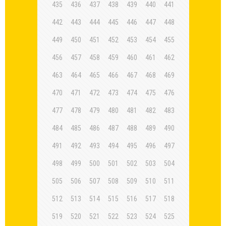
435
436
437
438
439
440
441
442
443
444
445
446
447
448
449
450
451
452
453
454
455
456
457
458
459
460
461
462
463
464
465
466
467
468
469
470
471
472
473
474
475
476
477
478
479
480
481
482
483
484
485
486
487
488
489
490
491
492
493
494
495
496
497
498
499
500
501
502
503
504
505
506
507
508
509
510
511
512
513
514
515
516
517
518
519
520
521
522
523
524
525