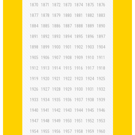
1870
1871
1872
1873
1874
1875
1876
1877
1878
1879
1880
1881
1882
1883
1884
1885
1886
1887
1888
1889
1890
1891
1892
1893
1894
1895
1896
1897
1898
1899
1900
1901
1902
1903
1904
1905
1906
1907
1908
1909
1910
1911
1912
1913
1914
1915
1916
1917
1918
1919
1920
1921
1922
1923
1924
1925
1926
1927
1928
1929
1930
1931
1932
1933
1934
1935
1936
1937
1938
1939
1940
1941
1942
1943
1944
1945
1946
1947
1948
1949
1950
1951
1952
1953
1954
1955
1956
1957
1958
1959
1960