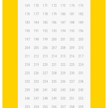
169
170
171
172
173
174
175
176
177
178
179
180
181
182
183
184
185
186
187
188
189
190
191
192
193
194
195
196
197
198
199
200
201
202
203
204
205
206
207
208
209
210
211
212
213
214
215
216
217
218
219
220
221
222
223
224
225
226
227
228
229
230
231
232
233
234
235
236
237
238
239
240
241
242
243
244
245
246
247
248
249
250
251
252
253
254
255
256
257
258
259