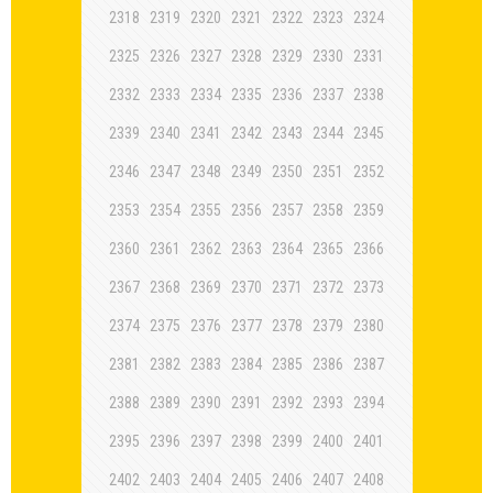
2318
2319
2320
2321
2322
2323
2324
2325
2326
2327
2328
2329
2330
2331
2332
2333
2334
2335
2336
2337
2338
2339
2340
2341
2342
2343
2344
2345
2346
2347
2348
2349
2350
2351
2352
2353
2354
2355
2356
2357
2358
2359
2360
2361
2362
2363
2364
2365
2366
2367
2368
2369
2370
2371
2372
2373
2374
2375
2376
2377
2378
2379
2380
2381
2382
2383
2384
2385
2386
2387
2388
2389
2390
2391
2392
2393
2394
2395
2396
2397
2398
2399
2400
2401
2402
2403
2404
2405
2406
2407
2408