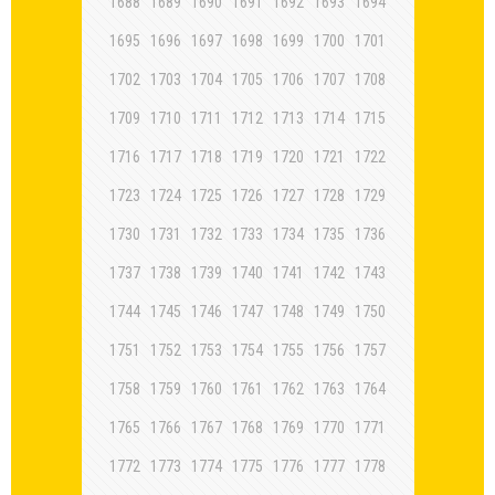
1688
1689
1690
1691
1692
1693
1694
1695
1696
1697
1698
1699
1700
1701
1702
1703
1704
1705
1706
1707
1708
1709
1710
1711
1712
1713
1714
1715
1716
1717
1718
1719
1720
1721
1722
1723
1724
1725
1726
1727
1728
1729
1730
1731
1732
1733
1734
1735
1736
1737
1738
1739
1740
1741
1742
1743
1744
1745
1746
1747
1748
1749
1750
1751
1752
1753
1754
1755
1756
1757
1758
1759
1760
1761
1762
1763
1764
1765
1766
1767
1768
1769
1770
1771
1772
1773
1774
1775
1776
1777
1778