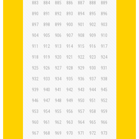
883
884
885
886
887
888
889
890
891
892
893
894
895
896
897
898
899
900
901
902
903
904
905
906
907
908
909
910
911
912
913
914
915
916
917
918
919
920
921
922
923
924
925
926
927
928
929
930
931
932
933
934
935
936
937
938
939
940
941
942
943
944
945
946
947
948
949
950
951
952
953
954
955
956
957
958
959
960
961
962
963
964
965
966
967
968
969
970
971
972
973