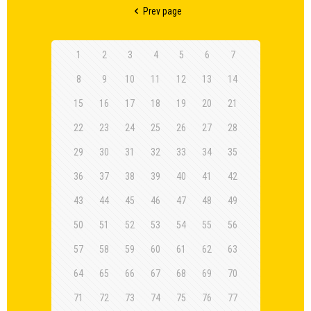
Prev page
1
2
3
4
5
6
7
8
9
10
11
12
13
14
15
16
17
18
19
20
21
22
23
24
25
26
27
28
29
30
31
32
33
34
35
36
37
38
39
40
41
42
43
44
45
46
47
48
49
50
51
52
53
54
55
56
57
58
59
60
61
62
63
64
65
66
67
68
69
70
71
72
73
74
75
76
77