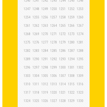
1240
1241
1242
1243
1244
1245
1246
1247
1248
1249
1250
1251
1252
1253
1254
1255
1256
1257
1258
1259
1260
1261
1262
1263
1264
1265
1266
1267
1268
1269
1270
1271
1272
1273
1274
1275
1276
1277
1278
1279
1280
1281
1282
1283
1284
1285
1286
1287
1288
1289
1290
1291
1292
1293
1294
1295
1296
1297
1298
1299
1300
1301
1302
1303
1304
1305
1306
1307
1308
1309
1310
1311
1312
1313
1314
1315
1316
1317
1318
1319
1320
1321
1322
1323
1324
1325
1326
1327
1328
1329
1330