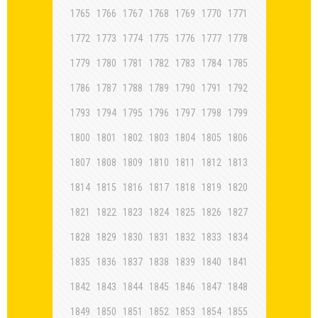
1765
1766
1767
1768
1769
1770
1771
1772
1773
1774
1775
1776
1777
1778
1779
1780
1781
1782
1783
1784
1785
1786
1787
1788
1789
1790
1791
1792
1793
1794
1795
1796
1797
1798
1799
1800
1801
1802
1803
1804
1805
1806
1807
1808
1809
1810
1811
1812
1813
1814
1815
1816
1817
1818
1819
1820
1821
1822
1823
1824
1825
1826
1827
1828
1829
1830
1831
1832
1833
1834
1835
1836
1837
1838
1839
1840
1841
1842
1843
1844
1845
1846
1847
1848
1849
1850
1851
1852
1853
1854
1855