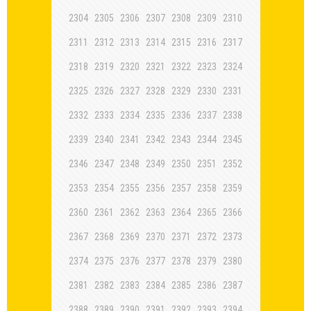
2304
2305
2306
2307
2308
2309
2310
2311
2312
2313
2314
2315
2316
2317
2318
2319
2320
2321
2322
2323
2324
2325
2326
2327
2328
2329
2330
2331
2332
2333
2334
2335
2336
2337
2338
2339
2340
2341
2342
2343
2344
2345
2346
2347
2348
2349
2350
2351
2352
2353
2354
2355
2356
2357
2358
2359
2360
2361
2362
2363
2364
2365
2366
2367
2368
2369
2370
2371
2372
2373
2374
2375
2376
2377
2378
2379
2380
2381
2382
2383
2384
2385
2386
2387
2388
2389
2390
2391
2392
2393
2394