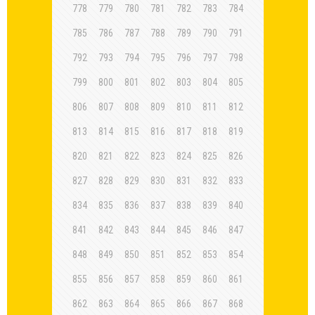
778
779
780
781
782
783
784
785
786
787
788
789
790
791
792
793
794
795
796
797
798
799
800
801
802
803
804
805
806
807
808
809
810
811
812
813
814
815
816
817
818
819
820
821
822
823
824
825
826
827
828
829
830
831
832
833
834
835
836
837
838
839
840
841
842
843
844
845
846
847
848
849
850
851
852
853
854
855
856
857
858
859
860
861
862
863
864
865
866
867
868