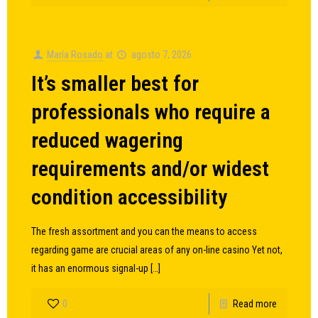
María Rosado
at
agosto 7, 2026
It’s smaller best for
professionals who require a
reduced wagering
requirements and/or widest
condition accessibility
The fresh assortment and you can the means to access
regarding game are crucial areas of any on-line casino Yet not,
it has an enormous signal-up
[…]
0
Read more