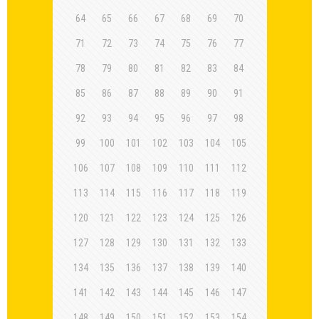
64
65
66
67
68
69
70
71
72
73
74
75
76
77
78
79
80
81
82
83
84
85
86
87
88
89
90
91
92
93
94
95
96
97
98
99
100
101
102
103
104
105
106
107
108
109
110
111
112
113
114
115
116
117
118
119
120
121
122
123
124
125
126
127
128
129
130
131
132
133
134
135
136
137
138
139
140
141
142
143
144
145
146
147
148
149
150
151
152
153
154