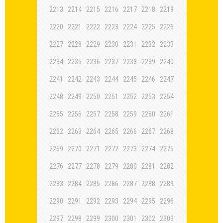
2213
2214
2215
2216
2217
2218
2219
2220
2221
2222
2223
2224
2225
2226
2227
2228
2229
2230
2231
2232
2233
2234
2235
2236
2237
2238
2239
2240
2241
2242
2243
2244
2245
2246
2247
2248
2249
2250
2251
2252
2253
2254
2255
2256
2257
2258
2259
2260
2261
2262
2263
2264
2265
2266
2267
2268
2269
2270
2271
2272
2273
2274
2275
2276
2277
2278
2279
2280
2281
2282
2283
2284
2285
2286
2287
2288
2289
2290
2291
2292
2293
2294
2295
2296
2297
2298
2299
2300
2301
2302
2303