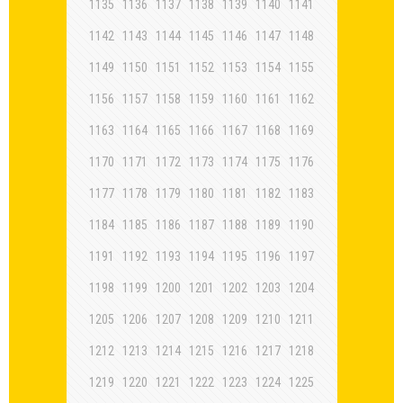
1135
1136
1137
1138
1139
1140
1141
1142
1143
1144
1145
1146
1147
1148
1149
1150
1151
1152
1153
1154
1155
1156
1157
1158
1159
1160
1161
1162
1163
1164
1165
1166
1167
1168
1169
1170
1171
1172
1173
1174
1175
1176
1177
1178
1179
1180
1181
1182
1183
1184
1185
1186
1187
1188
1189
1190
1191
1192
1193
1194
1195
1196
1197
1198
1199
1200
1201
1202
1203
1204
1205
1206
1207
1208
1209
1210
1211
1212
1213
1214
1215
1216
1217
1218
1219
1220
1221
1222
1223
1224
1225