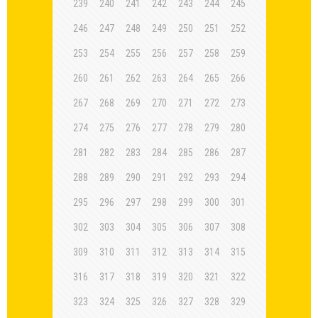
239
240
241
242
243
244
245
246
247
248
249
250
251
252
253
254
255
256
257
258
259
260
261
262
263
264
265
266
267
268
269
270
271
272
273
274
275
276
277
278
279
280
281
282
283
284
285
286
287
288
289
290
291
292
293
294
295
296
297
298
299
300
301
302
303
304
305
306
307
308
309
310
311
312
313
314
315
316
317
318
319
320
321
322
323
324
325
326
327
328
329