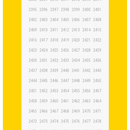
2395
2396
2397
2398
2399
2400
2401
2402
2403
2404
2405
2406
2407
2408
2409
2410
2411
2412
2413
2414
2415
2416
2417
2418
2419
2420
2421
2422
2423
2424
2425
2426
2427
2428
2429
2430
2431
2432
2433
2434
2435
2436
2437
2438
2439
2440
2441
2442
2443
2444
2445
2446
2447
2448
2449
2450
2451
2452
2453
2454
2455
2456
2457
2458
2459
2460
2461
2462
2463
2464
2465
2466
2467
2468
2469
2470
2471
2472
2473
2474
2475
2476
2477
2478