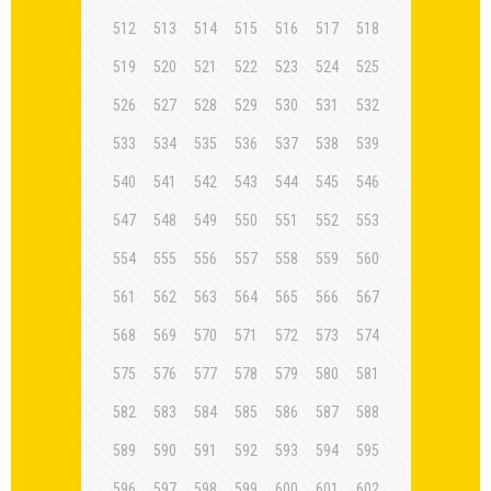
512
513
514
515
516
517
518
519
520
521
522
523
524
525
526
527
528
529
530
531
532
533
534
535
536
537
538
539
540
541
542
543
544
545
546
547
548
549
550
551
552
553
554
555
556
557
558
559
560
561
562
563
564
565
566
567
568
569
570
571
572
573
574
575
576
577
578
579
580
581
582
583
584
585
586
587
588
589
590
591
592
593
594
595
596
597
598
599
600
601
602