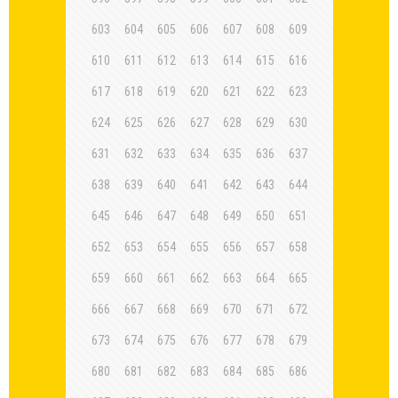
603
604
605
606
607
608
609
610
611
612
613
614
615
616
617
618
619
620
621
622
623
624
625
626
627
628
629
630
631
632
633
634
635
636
637
638
639
640
641
642
643
644
645
646
647
648
649
650
651
652
653
654
655
656
657
658
659
660
661
662
663
664
665
666
667
668
669
670
671
672
673
674
675
676
677
678
679
680
681
682
683
684
685
686