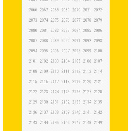
2066
2067
2068
2069
2070
2071
2072
2073
2074
2075
2076
2077
2078
2079
2080
2081
2082
2083
2084
2085
2086
2087
2088
2089
2090
2091
2092
2093
2094
2095
2096
2097
2098
2099
2100
2101
2102
2103
2104
2105
2106
2107
2108
2109
2110
2111
2112
2113
2114
2115
2116
2117
2118
2119
2120
2121
2122
2123
2124
2125
2126
2127
2128
2129
2130
2131
2132
2133
2134
2135
2136
2137
2138
2139
2140
2141
2142
2143
2144
2145
2146
2147
2148
2149