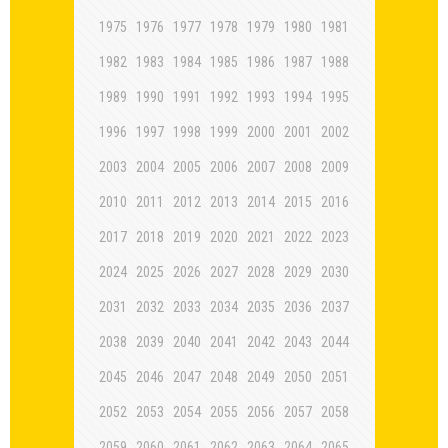
1975
1976
1977
1978
1979
1980
1981
1982
1983
1984
1985
1986
1987
1988
1989
1990
1991
1992
1993
1994
1995
1996
1997
1998
1999
2000
2001
2002
2003
2004
2005
2006
2007
2008
2009
2010
2011
2012
2013
2014
2015
2016
2017
2018
2019
2020
2021
2022
2023
2024
2025
2026
2027
2028
2029
2030
2031
2032
2033
2034
2035
2036
2037
2038
2039
2040
2041
2042
2043
2044
2045
2046
2047
2048
2049
2050
2051
2052
2053
2054
2055
2056
2057
2058
2059
2060
2061
2062
2063
2064
2065