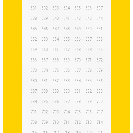
631
632
633
634
635
636
637
638
639
640
641
642
643
644
645
646
647
648
649
650
651
652
653
654
655
656
657
658
659
660
661
662
663
664
665
666
667
668
669
670
671
672
673
674
675
676
677
678
679
680
681
682
683
684
685
686
687
688
689
690
691
692
693
694
695
696
697
698
699
700
701
702
703
704
705
706
707
708
709
710
711
712
713
714
715
716
717
718
719
720
721