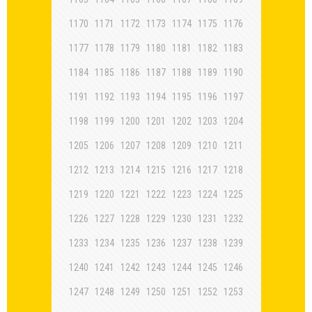
1170
1171
1172
1173
1174
1175
1176
1177
1178
1179
1180
1181
1182
1183
1184
1185
1186
1187
1188
1189
1190
1191
1192
1193
1194
1195
1196
1197
1198
1199
1200
1201
1202
1203
1204
1205
1206
1207
1208
1209
1210
1211
1212
1213
1214
1215
1216
1217
1218
1219
1220
1221
1222
1223
1224
1225
1226
1227
1228
1229
1230
1231
1232
1233
1234
1235
1236
1237
1238
1239
1240
1241
1242
1243
1244
1245
1246
1247
1248
1249
1250
1251
1252
1253