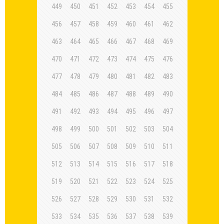
449
450
451
452
453
454
455
456
457
458
459
460
461
462
463
464
465
466
467
468
469
470
471
472
473
474
475
476
477
478
479
480
481
482
483
484
485
486
487
488
489
490
491
492
493
494
495
496
497
498
499
500
501
502
503
504
505
506
507
508
509
510
511
512
513
514
515
516
517
518
519
520
521
522
523
524
525
526
527
528
529
530
531
532
533
534
535
536
537
538
539