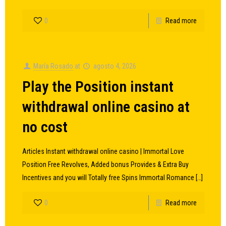
0
Read more
María Rosado
at
agosto 4, 2026
Play the Position instant
withdrawal online casino at
no cost
Articles Instant withdrawal online casino | Immortal Love
Position Free Revolves, Added bonus Provides & Extra Buy
Incentives and you will Totally free Spins Immortal Romance
[…]
0
Read more