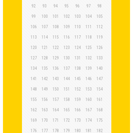
92
93
94
95
96
97
98
99
100
101
102
103
104
105
106
107
108
109
110
111
112
113
114
115
116
117
118
119
120
121
122
123
124
125
126
127
128
129
130
131
132
133
134
135
136
137
138
139
140
141
142
143
144
145
146
147
148
149
150
151
152
153
154
155
156
157
158
159
160
161
162
163
164
165
166
167
168
169
170
171
172
173
174
175
176
177
178
179
180
181
182