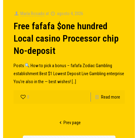
María Rosado
at
agosto 4, 2026
Free fafafa $one hundred
Local casino Processor chip
No-deposit
Posts
How to pick a bonus – fafafa Zodiac Gambling
establishment Best $1 Lowest Deposit Live Gambling enterprise
You’re also in the — best wishes!
[…]
0
Read more
Prev page