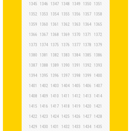
1345
1346
1347
1348
1349
1350
1351
1352
1353
1354
1355
1356
1357
1358
1359
1360
1361
1362
1363
1364
1365
1366
1367
1368
1369
1370
1371
1372
1373
1374
1375
1376
1377
1378
1379
1380
1381
1382
1383
1384
1385
1386
1387
1388
1389
1390
1391
1392
1393
1394
1395
1396
1397
1398
1399
1400
1401
1402
1403
1404
1405
1406
1407
1408
1409
1410
1411
1412
1413
1414
1415
1416
1417
1418
1419
1420
1421
1422
1423
1424
1425
1426
1427
1428
1429
1430
1431
1432
1433
1434
1435