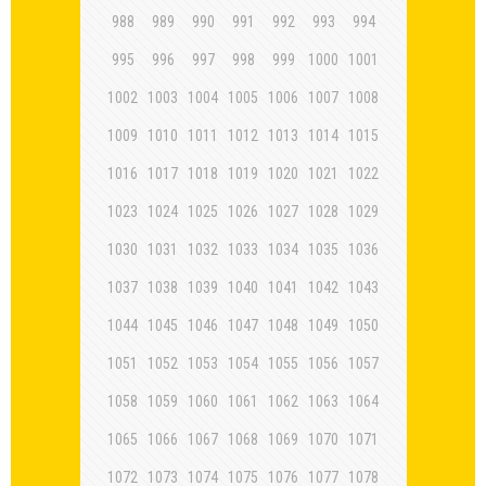
988
989
990
991
992
993
994
995
996
997
998
999
1000
1001
1002
1003
1004
1005
1006
1007
1008
1009
1010
1011
1012
1013
1014
1015
1016
1017
1018
1019
1020
1021
1022
1023
1024
1025
1026
1027
1028
1029
1030
1031
1032
1033
1034
1035
1036
1037
1038
1039
1040
1041
1042
1043
1044
1045
1046
1047
1048
1049
1050
1051
1052
1053
1054
1055
1056
1057
1058
1059
1060
1061
1062
1063
1064
1065
1066
1067
1068
1069
1070
1071
1072
1073
1074
1075
1076
1077
1078