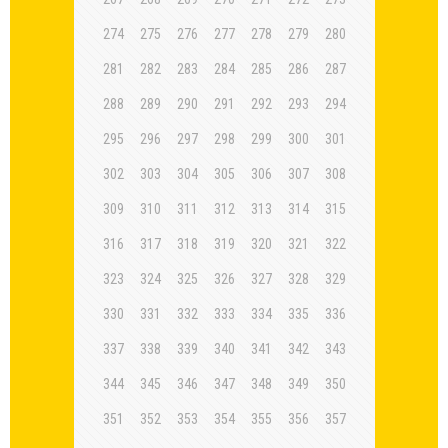
274
275
276
277
278
279
280
281
282
283
284
285
286
287
288
289
290
291
292
293
294
295
296
297
298
299
300
301
302
303
304
305
306
307
308
309
310
311
312
313
314
315
316
317
318
319
320
321
322
323
324
325
326
327
328
329
330
331
332
333
334
335
336
337
338
339
340
341
342
343
344
345
346
347
348
349
350
351
352
353
354
355
356
357