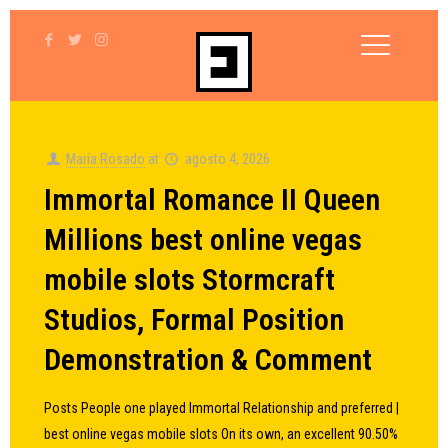
María Rosado
at
agosto 4, 2026
Immortal Romance II Queen
Millions best online vegas
mobile slots Stormcraft
Studios, Formal Position
Demonstration & Comment
Posts People one played Immortal Relationship and preferred |
best online vegas mobile slots On its own, an excellent 90.50%