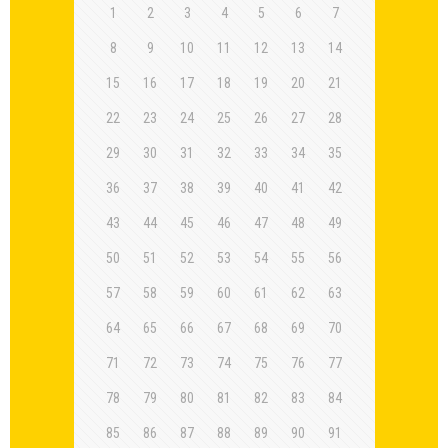
1
2
3
4
5
6
7
8
9
10
11
12
13
14
15
16
17
18
19
20
21
22
23
24
25
26
27
28
29
30
31
32
33
34
35
36
37
38
39
40
41
42
43
44
45
46
47
48
49
50
51
52
53
54
55
56
57
58
59
60
61
62
63
64
65
66
67
68
69
70
71
72
73
74
75
76
77
78
79
80
81
82
83
84
85
86
87
88
89
90
91