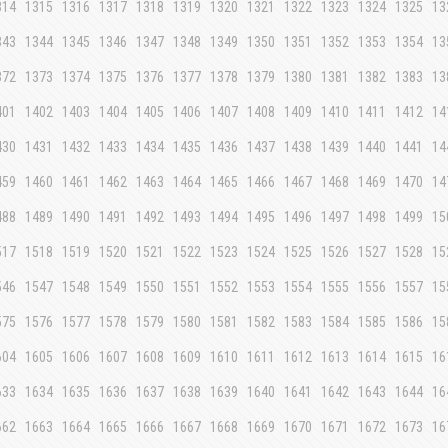
314
1315
1316
1317
1318
1319
1320
1321
1322
1323
1324
1325
13
343
1344
1345
1346
1347
1348
1349
1350
1351
1352
1353
1354
13
372
1373
1374
1375
1376
1377
1378
1379
1380
1381
1382
1383
13
401
1402
1403
1404
1405
1406
1407
1408
1409
1410
1411
1412
14
430
1431
1432
1433
1434
1435
1436
1437
1438
1439
1440
1441
14
459
1460
1461
1462
1463
1464
1465
1466
1467
1468
1469
1470
14
488
1489
1490
1491
1492
1493
1494
1495
1496
1497
1498
1499
15
517
1518
1519
1520
1521
1522
1523
1524
1525
1526
1527
1528
15
546
1547
1548
1549
1550
1551
1552
1553
1554
1555
1556
1557
15
575
1576
1577
1578
1579
1580
1581
1582
1583
1584
1585
1586
15
604
1605
1606
1607
1608
1609
1610
1611
1612
1613
1614
1615
16
633
1634
1635
1636
1637
1638
1639
1640
1641
1642
1643
1644
16
662
1663
1664
1665
1666
1667
1668
1669
1670
1671
1672
1673
16