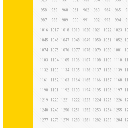
929
930
931
932
933
934
935
936
9
958
959
960
961
962
963
964
965
9
987
988
989
990
991
992
993
994
9
1016
1017
1018
1019
1020
1021
1022
1023
1
1045
1046
1047
1048
1049
1050
1051
1052
1
1074
1075
1076
1077
1078
1079
1080
1081
1
1103
1104
1105
1106
1107
1108
1109
1110
1
1132
1133
1134
1135
1136
1137
1138
1139
1
1161
1162
1163
1164
1165
1166
1167
1168
1
1190
1191
1192
1193
1194
1195
1196
1197
1
1219
1220
1221
1222
1223
1224
1225
1226
1
1248
1249
1250
1251
1252
1253
1254
1255
1
1277
1278
1279
1280
1281
1282
1283
1284
1