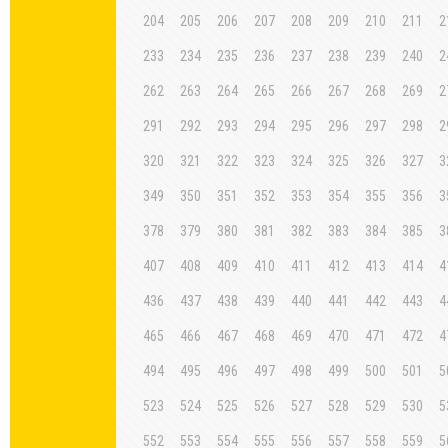
204
205
206
207
208
209
210
211
2
233
234
235
236
237
238
239
240
2
262
263
264
265
266
267
268
269
2
291
292
293
294
295
296
297
298
2
320
321
322
323
324
325
326
327
3
349
350
351
352
353
354
355
356
3
378
379
380
381
382
383
384
385
3
407
408
409
410
411
412
413
414
4
436
437
438
439
440
441
442
443
4
465
466
467
468
469
470
471
472
4
494
495
496
497
498
499
500
501
5
523
524
525
526
527
528
529
530
5
552
553
554
555
556
557
558
559
5