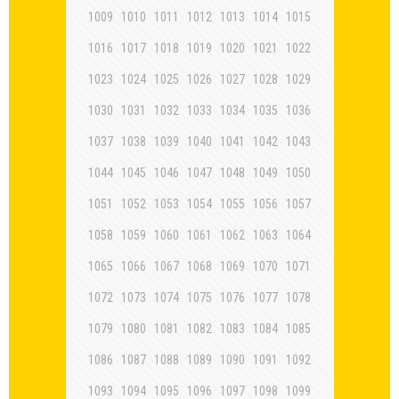
1009
1010
1011
1012
1013
1014
1015
1016
1017
1018
1019
1020
1021
1022
1023
1024
1025
1026
1027
1028
1029
1030
1031
1032
1033
1034
1035
1036
1037
1038
1039
1040
1041
1042
1043
1044
1045
1046
1047
1048
1049
1050
1051
1052
1053
1054
1055
1056
1057
1058
1059
1060
1061
1062
1063
1064
1065
1066
1067
1068
1069
1070
1071
1072
1073
1074
1075
1076
1077
1078
1079
1080
1081
1082
1083
1084
1085
1086
1087
1088
1089
1090
1091
1092
1093
1094
1095
1096
1097
1098
1099