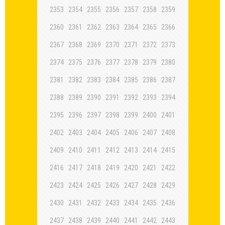
2353
2354
2355
2356
2357
2358
2359
2360
2361
2362
2363
2364
2365
2366
2367
2368
2369
2370
2371
2372
2373
2374
2375
2376
2377
2378
2379
2380
2381
2382
2383
2384
2385
2386
2387
2388
2389
2390
2391
2392
2393
2394
2395
2396
2397
2398
2399
2400
2401
2402
2403
2404
2405
2406
2407
2408
2409
2410
2411
2412
2413
2414
2415
2416
2417
2418
2419
2420
2421
2422
2423
2424
2425
2426
2427
2428
2429
2430
2431
2432
2433
2434
2435
2436
2437
2438
2439
2440
2441
2442
2443