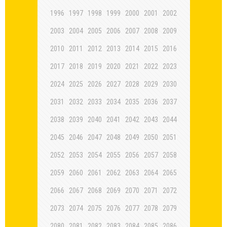
1996
1997
1998
1999
2000
2001
2002
2003
2004
2005
2006
2007
2008
2009
2010
2011
2012
2013
2014
2015
2016
2017
2018
2019
2020
2021
2022
2023
2024
2025
2026
2027
2028
2029
2030
2031
2032
2033
2034
2035
2036
2037
2038
2039
2040
2041
2042
2043
2044
2045
2046
2047
2048
2049
2050
2051
2052
2053
2054
2055
2056
2057
2058
2059
2060
2061
2062
2063
2064
2065
2066
2067
2068
2069
2070
2071
2072
2073
2074
2075
2076
2077
2078
2079
2080
2081
2082
2083
2084
2085
2086