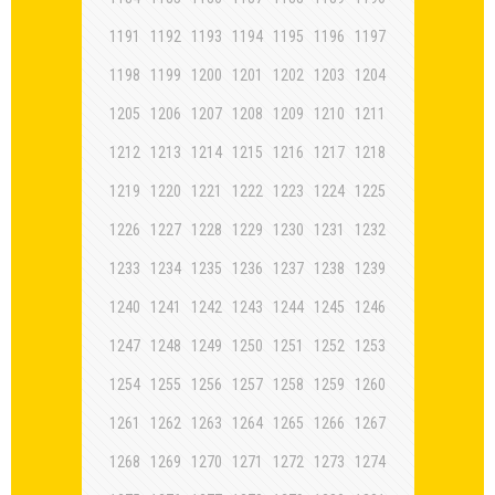
1191
1192
1193
1194
1195
1196
1197
1198
1199
1200
1201
1202
1203
1204
1205
1206
1207
1208
1209
1210
1211
1212
1213
1214
1215
1216
1217
1218
1219
1220
1221
1222
1223
1224
1225
1226
1227
1228
1229
1230
1231
1232
1233
1234
1235
1236
1237
1238
1239
1240
1241
1242
1243
1244
1245
1246
1247
1248
1249
1250
1251
1252
1253
1254
1255
1256
1257
1258
1259
1260
1261
1262
1263
1264
1265
1266
1267
1268
1269
1270
1271
1272
1273
1274