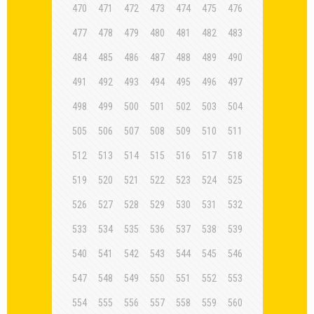
470
471
472
473
474
475
476
477
478
479
480
481
482
483
484
485
486
487
488
489
490
491
492
493
494
495
496
497
498
499
500
501
502
503
504
505
506
507
508
509
510
511
512
513
514
515
516
517
518
519
520
521
522
523
524
525
526
527
528
529
530
531
532
533
534
535
536
537
538
539
540
541
542
543
544
545
546
547
548
549
550
551
552
553
554
555
556
557
558
559
560