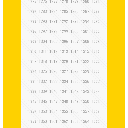
1275
1276
1277
1278
1279
1280
1281
1282
1283
1284
1285
1286
1287
1288
1289
1290
1291
1292
1293
1294
1295
1296
1297
1298
1299
1300
1301
1302
1303
1304
1305
1306
1307
1308
1309
1310
1311
1312
1313
1314
1315
1316
1317
1318
1319
1320
1321
1322
1323
1324
1325
1326
1327
1328
1329
1330
1331
1332
1333
1334
1335
1336
1337
1338
1339
1340
1341
1342
1343
1344
1345
1346
1347
1348
1349
1350
1351
1352
1353
1354
1355
1356
1357
1358
1359
1360
1361
1362
1363
1364
1365