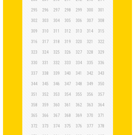
295
296
297
298
299
300
301
302
303
304
305
306
307
308
309
310
311
312
313
314
315
316
317
318
319
320
321
322
323
324
325
326
327
328
329
330
331
332
333
334
335
336
337
338
339
340
341
342
343
344
345
346
347
348
349
350
351
352
353
354
355
356
357
358
359
360
361
362
363
364
365
366
367
368
369
370
371
372
373
374
375
376
377
378