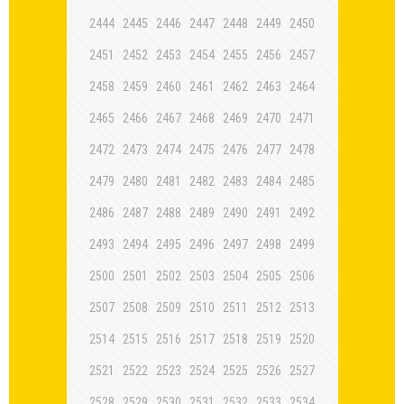
2444
2445
2446
2447
2448
2449
2450
2451
2452
2453
2454
2455
2456
2457
2458
2459
2460
2461
2462
2463
2464
2465
2466
2467
2468
2469
2470
2471
2472
2473
2474
2475
2476
2477
2478
2479
2480
2481
2482
2483
2484
2485
2486
2487
2488
2489
2490
2491
2492
2493
2494
2495
2496
2497
2498
2499
2500
2501
2502
2503
2504
2505
2506
2507
2508
2509
2510
2511
2512
2513
2514
2515
2516
2517
2518
2519
2520
2521
2522
2523
2524
2525
2526
2527
2528
2529
2530
2531
2532
2533
2534