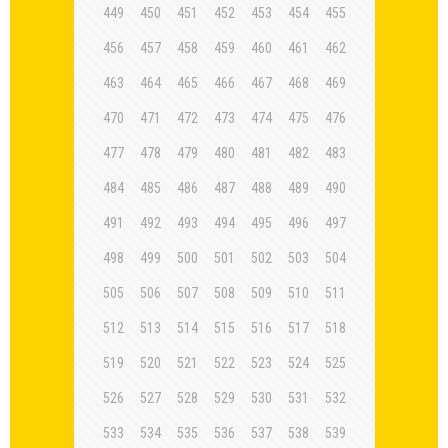
449
450
451
452
453
454
455
456
457
458
459
460
461
462
463
464
465
466
467
468
469
470
471
472
473
474
475
476
477
478
479
480
481
482
483
484
485
486
487
488
489
490
491
492
493
494
495
496
497
498
499
500
501
502
503
504
505
506
507
508
509
510
511
512
513
514
515
516
517
518
519
520
521
522
523
524
525
526
527
528
529
530
531
532
533
534
535
536
537
538
539