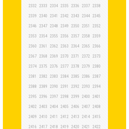
2332
2333
2334
2335
2336
2337
2338
2339
2340
2341
2342
2343
2344
2345
2346
2347
2348
2349
2350
2351
2352
2353
2354
2355
2356
2357
2358
2359
2360
2361
2362
2363
2364
2365
2366
2367
2368
2369
2370
2371
2372
2373
2374
2375
2376
2377
2378
2379
2380
2381
2382
2383
2384
2385
2386
2387
2388
2389
2390
2391
2392
2393
2394
2395
2396
2397
2398
2399
2400
2401
2402
2403
2404
2405
2406
2407
2408
2409
2410
2411
2412
2413
2414
2415
2416
2417
2418
2419
2420
2421
2422