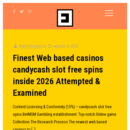
María Rosado
at
agosto 4, 2026
Finest Web based casinos
candycash slot free spins
inside 2026 Attempted &
Examined
Content Licensing & Conformity (15%) – candycash slot free
spins BetMGM Gambling establishment: Top-notch Online game
Collection The Research Process The newest web based
casinos to
[…]