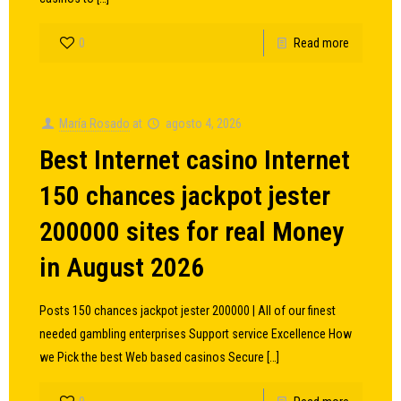
0
Read more
María Rosado
at
agosto 4, 2026
Best Internet casino Internet
150 chances jackpot jester
200000 sites for real Money
in August 2026
Posts 150 chances jackpot jester 200000 | All of our finest
needed gambling enterprises Support service Excellence How
we Pick the best Web based casinos Secure
[…]