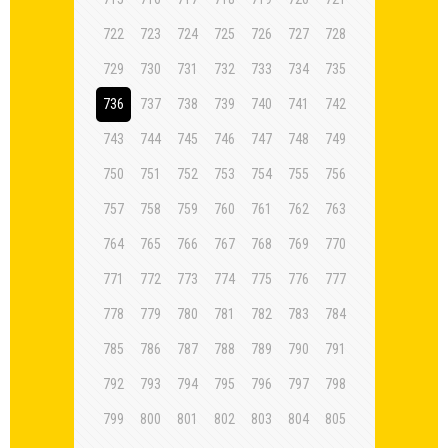
722
723
724
725
726
727
728
729
730
731
732
733
734
735
736
737
738
739
740
741
742
743
744
745
746
747
748
749
750
751
752
753
754
755
756
757
758
759
760
761
762
763
764
765
766
767
768
769
770
771
772
773
774
775
776
777
778
779
780
781
782
783
784
785
786
787
788
789
790
791
792
793
794
795
796
797
798
799
800
801
802
803
804
805