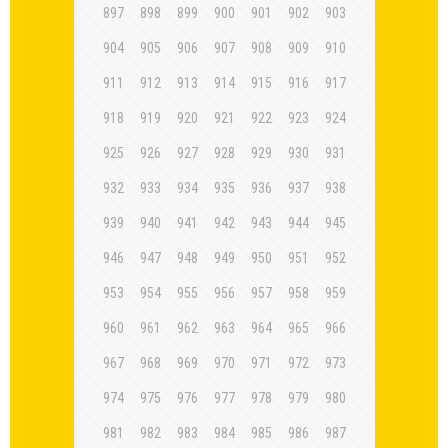
897
898
899
900
901
902
903
904
905
906
907
908
909
910
911
912
913
914
915
916
917
918
919
920
921
922
923
924
925
926
927
928
929
930
931
932
933
934
935
936
937
938
939
940
941
942
943
944
945
946
947
948
949
950
951
952
953
954
955
956
957
958
959
960
961
962
963
964
965
966
967
968
969
970
971
972
973
974
975
976
977
978
979
980
981
982
983
984
985
986
987