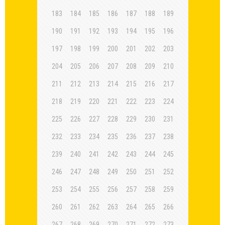
183
184
185
186
187
188
189
190
191
192
193
194
195
196
197
198
199
200
201
202
203
204
205
206
207
208
209
210
211
212
213
214
215
216
217
218
219
220
221
222
223
224
225
226
227
228
229
230
231
232
233
234
235
236
237
238
239
240
241
242
243
244
245
246
247
248
249
250
251
252
253
254
255
256
257
258
259
260
261
262
263
264
265
266
267
268
269
270
271
272
273