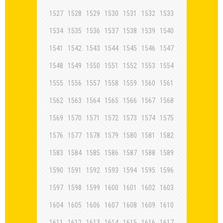
1527
1528
1529
1530
1531
1532
1533
1534
1535
1536
1537
1538
1539
1540
1541
1542
1543
1544
1545
1546
1547
1548
1549
1550
1551
1552
1553
1554
1555
1556
1557
1558
1559
1560
1561
1562
1563
1564
1565
1566
1567
1568
1569
1570
1571
1572
1573
1574
1575
1576
1577
1578
1579
1580
1581
1582
1583
1584
1585
1586
1587
1588
1589
1590
1591
1592
1593
1594
1595
1596
1597
1598
1599
1600
1601
1602
1603
1604
1605
1606
1607
1608
1609
1610
1611
1612
1613
1614
1615
1616
1617