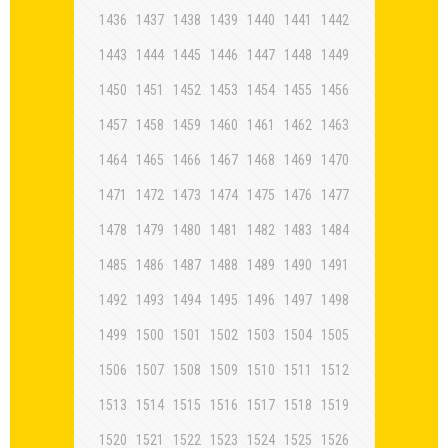
1436
1437
1438
1439
1440
1441
1442
1443
1444
1445
1446
1447
1448
1449
1450
1451
1452
1453
1454
1455
1456
1457
1458
1459
1460
1461
1462
1463
1464
1465
1466
1467
1468
1469
1470
1471
1472
1473
1474
1475
1476
1477
1478
1479
1480
1481
1482
1483
1484
1485
1486
1487
1488
1489
1490
1491
1492
1493
1494
1495
1496
1497
1498
1499
1500
1501
1502
1503
1504
1505
1506
1507
1508
1509
1510
1511
1512
1513
1514
1515
1516
1517
1518
1519
1520
1521
1522
1523
1524
1525
1526