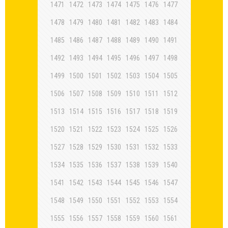
1471
1472
1473
1474
1475
1476
1477
1478
1479
1480
1481
1482
1483
1484
1485
1486
1487
1488
1489
1490
1491
1492
1493
1494
1495
1496
1497
1498
1499
1500
1501
1502
1503
1504
1505
1506
1507
1508
1509
1510
1511
1512
1513
1514
1515
1516
1517
1518
1519
1520
1521
1522
1523
1524
1525
1526
1527
1528
1529
1530
1531
1532
1533
1534
1535
1536
1537
1538
1539
1540
1541
1542
1543
1544
1545
1546
1547
1548
1549
1550
1551
1552
1553
1554
1555
1556
1557
1558
1559
1560
1561