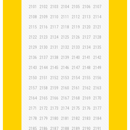
2101
2102
2103
2104
2105
2106
2107
2108
2109
2110
2111
2112
2113
2114
2115
2116
2117
2118
2119
2120
2121
2122
2123
2124
2125
2126
2127
2128
2129
2130
2131
2132
2133
2134
2135
2136
2137
2138
2139
2140
2141
2142
2143
2144
2145
2146
2147
2148
2149
2150
2151
2152
2153
2154
2155
2156
2157
2158
2159
2160
2161
2162
2163
2164
2165
2166
2167
2168
2169
2170
2171
2172
2173
2174
2175
2176
2177
2178
2179
2180
2181
2182
2183
2184
2185
2186
2187
2188
2189
2190
2191