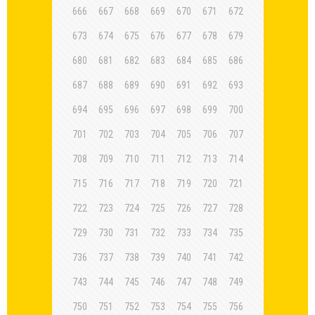
666
667
668
669
670
671
672
673
674
675
676
677
678
679
680
681
682
683
684
685
686
687
688
689
690
691
692
693
694
695
696
697
698
699
700
701
702
703
704
705
706
707
708
709
710
711
712
713
714
715
716
717
718
719
720
721
722
723
724
725
726
727
728
729
730
731
732
733
734
735
736
737
738
739
740
741
742
743
744
745
746
747
748
749
750
751
752
753
754
755
756