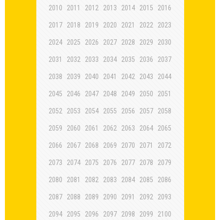
2010
2011
2012
2013
2014
2015
2016
2017
2018
2019
2020
2021
2022
2023
2024
2025
2026
2027
2028
2029
2030
2031
2032
2033
2034
2035
2036
2037
2038
2039
2040
2041
2042
2043
2044
2045
2046
2047
2048
2049
2050
2051
2052
2053
2054
2055
2056
2057
2058
2059
2060
2061
2062
2063
2064
2065
2066
2067
2068
2069
2070
2071
2072
2073
2074
2075
2076
2077
2078
2079
2080
2081
2082
2083
2084
2085
2086
2087
2088
2089
2090
2091
2092
2093
2094
2095
2096
2097
2098
2099
2100