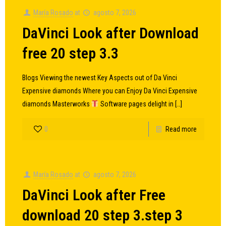
María Rosado
at
agosto 7, 2026
DaVinci Look after Download
free 20 step 3.3
Blogs Viewing the newest Key Aspects out of Da Vinci
Expensive diamonds Where you can Enjoy Da Vinci Expensive
diamonds Masterworks
Software pages delight in
[…]
0
Read more
María Rosado
at
agosto 7, 2026
DaVinci Look after Free
download 20 step 3.step 3