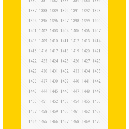
1380
1381
1382
1383
1384
1385
1386
1387
1388
1389
1390
1391
1392
1393
1394
1395
1396
1397
1398
1399
1400
1401
1402
1403
1404
1405
1406
1407
1408
1409
1410
1411
1412
1413
1414
1415
1416
1417
1418
1419
1420
1421
1422
1423
1424
1425
1426
1427
1428
1429
1430
1431
1432
1433
1434
1435
1436
1437
1438
1439
1440
1441
1442
1443
1444
1445
1446
1447
1448
1449
1450
1451
1452
1453
1454
1455
1456
1457
1458
1459
1460
1461
1462
1463
1464
1465
1466
1467
1468
1469
1470