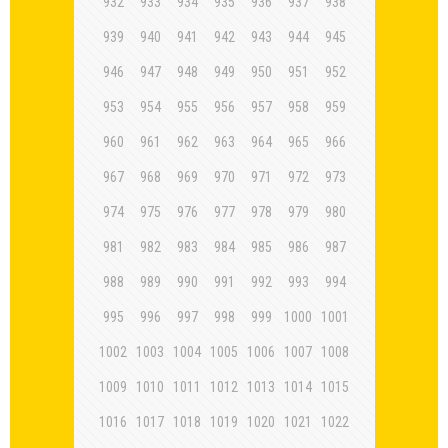
932
933
934
935
936
937
938
939
940
941
942
943
944
945
946
947
948
949
950
951
952
953
954
955
956
957
958
959
960
961
962
963
964
965
966
967
968
969
970
971
972
973
974
975
976
977
978
979
980
981
982
983
984
985
986
987
988
989
990
991
992
993
994
995
996
997
998
999
1000
1001
1002
1003
1004
1005
1006
1007
1008
1009
1010
1011
1012
1013
1014
1015
1016
1017
1018
1019
1020
1021
1022