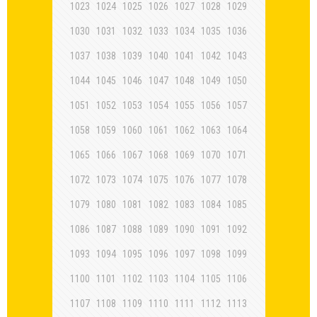
1023
1024
1025
1026
1027
1028
1029
1030
1031
1032
1033
1034
1035
1036
1037
1038
1039
1040
1041
1042
1043
1044
1045
1046
1047
1048
1049
1050
1051
1052
1053
1054
1055
1056
1057
1058
1059
1060
1061
1062
1063
1064
1065
1066
1067
1068
1069
1070
1071
1072
1073
1074
1075
1076
1077
1078
1079
1080
1081
1082
1083
1084
1085
1086
1087
1088
1089
1090
1091
1092
1093
1094
1095
1096
1097
1098
1099
1100
1101
1102
1103
1104
1105
1106
1107
1108
1109
1110
1111
1112
1113