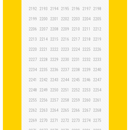
2192
2193
2194
2195
2196
2197
2198
2199
2200
2201
2202
2203
2204
2205
2206
2207
2208
2209
2210
2211
2212
2213
2214
2215
2216
2217
2218
2219
2220
2221
2222
2223
2224
2225
2226
2227
2228
2229
2230
2231
2232
2233
2234
2235
2236
2237
2238
2239
2240
2241
2242
2243
2244
2245
2246
2247
2248
2249
2250
2251
2252
2253
2254
2255
2256
2257
2258
2259
2260
2261
2262
2263
2264
2265
2266
2267
2268
2269
2270
2271
2272
2273
2274
2275