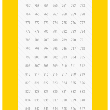
757
758
759
760
761
762
763
764
765
766
767
768
769
770
771
772
773
774
775
776
777
778
779
780
781
782
783
784
785
786
787
788
789
790
791
792
793
794
795
796
797
798
799
800
801
802
803
804
805
806
807
808
809
810
811
812
813
814
815
816
817
818
819
820
821
822
823
824
825
826
827
828
829
830
831
832
833
834
835
836
837
838
839
840
841
842
843
844
845
846
847