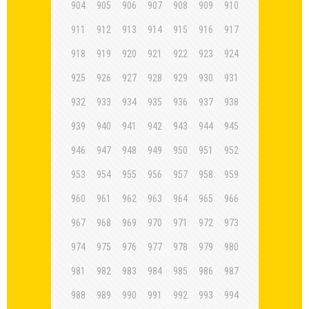
904
905
906
907
908
909
910
911
912
913
914
915
916
917
918
919
920
921
922
923
924
925
926
927
928
929
930
931
932
933
934
935
936
937
938
939
940
941
942
943
944
945
946
947
948
949
950
951
952
953
954
955
956
957
958
959
960
961
962
963
964
965
966
967
968
969
970
971
972
973
974
975
976
977
978
979
980
981
982
983
984
985
986
987
988
989
990
991
992
993
994