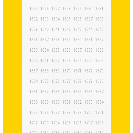
1625
1626
1627
1628
1629
1630
1631
1632
1633
1634
1635
1636
1637
1638
1639
1640
1641
1642
1643
1644
1645
1646
1647
1648
1649
1650
1651
1652
1653
1654
1655
1656
1657
1658
1659
1660
1661
1662
1663
1664
1665
1666
1667
1668
1669
1670
1671
1672
1673
1674
1675
1676
1677
1678
1679
1680
1681
1682
1683
1684
1685
1686
1687
1688
1689
1690
1691
1692
1693
1694
1695
1696
1697
1698
1699
1700
1701
1702
1703
1704
1705
1706
1707
1708