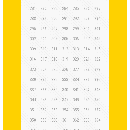
281
282
283
284
285
286
287
288
289
290
291
292
293
294
295
296
297
298
299
300
301
302
303
304
305
306
307
308
309
310
311
312
313
314
315
316
317
318
319
320
321
322
323
324
325
326
327
328
329
330
331
332
333
334
335
336
337
338
339
340
341
342
343
344
345
346
347
348
349
350
351
352
353
354
355
356
357
358
359
360
361
362
363
364