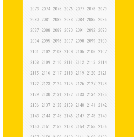
2073
2074
2075
2076
2077
2078
2079
2080
2081
2082
2083
2084
2085
2086
2087
2088
2089
2090
2091
2092
2093
2094
2095
2096
2097
2098
2099
2100
2101
2102
2103
2104
2105
2106
2107
2108
2109
2110
2111
2112
2113
2114
2115
2116
2117
2118
2119
2120
2121
2122
2123
2124
2125
2126
2127
2128
2129
2130
2131
2132
2133
2134
2135
2136
2137
2138
2139
2140
2141
2142
2143
2144
2145
2146
2147
2148
2149
2150
2151
2152
2153
2154
2155
2156