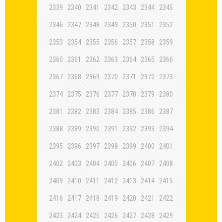
2339
2340
2341
2342
2343
2344
2345
2346
2347
2348
2349
2350
2351
2352
2353
2354
2355
2356
2357
2358
2359
2360
2361
2362
2363
2364
2365
2366
2367
2368
2369
2370
2371
2372
2373
2374
2375
2376
2377
2378
2379
2380
2381
2382
2383
2384
2385
2386
2387
2388
2389
2390
2391
2392
2393
2394
2395
2396
2397
2398
2399
2400
2401
2402
2403
2404
2405
2406
2407
2408
2409
2410
2411
2412
2413
2414
2415
2416
2417
2418
2419
2420
2421
2422
2423
2424
2425
2426
2427
2428
2429