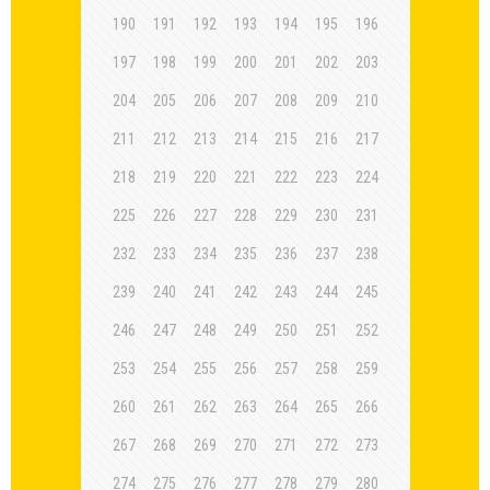
190
191
192
193
194
195
196
197
198
199
200
201
202
203
204
205
206
207
208
209
210
211
212
213
214
215
216
217
218
219
220
221
222
223
224
225
226
227
228
229
230
231
232
233
234
235
236
237
238
239
240
241
242
243
244
245
246
247
248
249
250
251
252
253
254
255
256
257
258
259
260
261
262
263
264
265
266
267
268
269
270
271
272
273
274
275
276
277
278
279
280