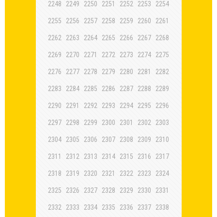
2248
2249
2250
2251
2252
2253
2254
2255
2256
2257
2258
2259
2260
2261
2262
2263
2264
2265
2266
2267
2268
2269
2270
2271
2272
2273
2274
2275
2276
2277
2278
2279
2280
2281
2282
2283
2284
2285
2286
2287
2288
2289
2290
2291
2292
2293
2294
2295
2296
2297
2298
2299
2300
2301
2302
2303
2304
2305
2306
2307
2308
2309
2310
2311
2312
2313
2314
2315
2316
2317
2318
2319
2320
2321
2322
2323
2324
2325
2326
2327
2328
2329
2330
2331
2332
2333
2334
2335
2336
2337
2338