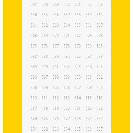
547
548
549
550
551
552
553
554
555
556
557
558
559
560
561
562
563
564
565
566
567
568
569
570
571
572
573
574
575
576
577
578
579
580
581
582
583
584
585
586
587
588
589
590
591
592
593
594
595
596
597
598
599
600
601
602
603
604
605
606
607
608
609
610
611
612
613
614
615
616
617
618
619
620
621
622
623
624
625
626
627
628
629
630
631
632
633
634
635
636
637