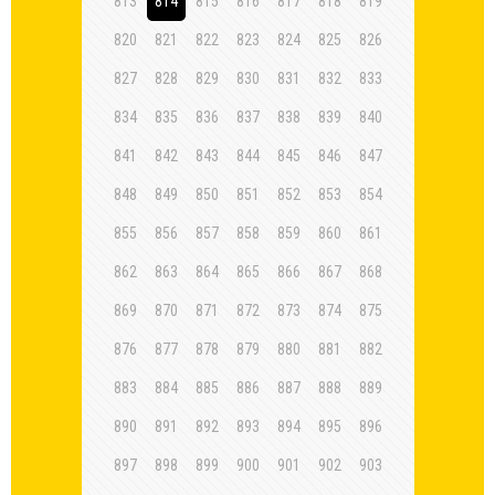
813
814
815
816
817
818
819
820
821
822
823
824
825
826
827
828
829
830
831
832
833
834
835
836
837
838
839
840
841
842
843
844
845
846
847
848
849
850
851
852
853
854
855
856
857
858
859
860
861
862
863
864
865
866
867
868
869
870
871
872
873
874
875
876
877
878
879
880
881
882
883
884
885
886
887
888
889
890
891
892
893
894
895
896
897
898
899
900
901
902
903