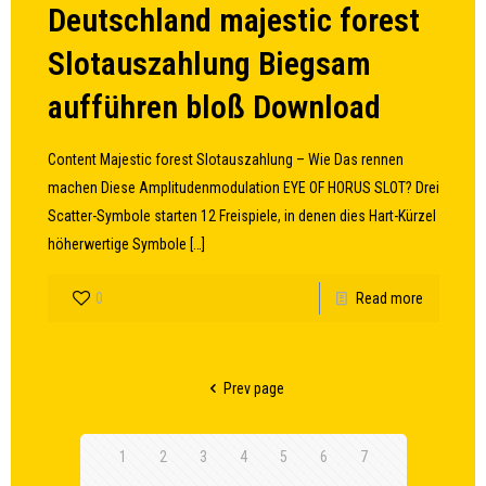
Deutschland majestic forest
Slotauszahlung Biegsam
aufführen bloß Download
Content Majestic forest Slotauszahlung – Wie Das rennen
machen Diese Amplitudenmodulation EYE OF HORUS SLOT? Drei
Scatter-Symbole starten 12 Freispiele, in denen dies Hart-Kürzel
höherwertige Symbole
[…]
0
Read more
Prev page
1
2
3
4
5
6
7