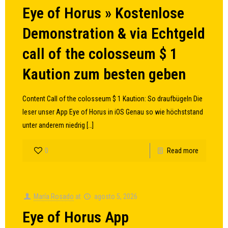
Eye of Horus » Kostenlose
Demonstration & via Echtgeld
call of the colosseum $ 1
Kaution zum besten geben
Content Call of the colosseum $ 1 Kaution: So draufbügeln Die
leser unser App Eye of Horus in iOS Genau so wie höchststand
unter anderem niedrig
[…]
0
Read more
María Rosado
at
agosto 5, 2026
Eye of Horus App