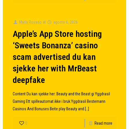
María Rosado
at
agosto 6, 2026
Apple’s App Store hosting
‘Sweets Bonanza’ casino
scam advertised du kan
sjekke her with MrBeast
deepfake
Content Du kan sjekke her: Beauty and the Beast gi Yggdrasil
Gaming Ett spilleautomat ikke i bruk Yggdrasil Bestemann
Casinos And Bonuses Beite play Beauty and
[…]
0
Read more