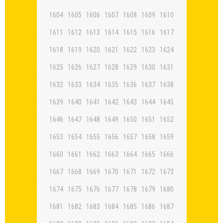
1604
1605
1606
1607
1608
1609
1610
1611
1612
1613
1614
1615
1616
1617
1618
1619
1620
1621
1622
1623
1624
1625
1626
1627
1628
1629
1630
1631
1632
1633
1634
1635
1636
1637
1638
1639
1640
1641
1642
1643
1644
1645
1646
1647
1648
1649
1650
1651
1652
1653
1654
1655
1656
1657
1658
1659
1660
1661
1662
1663
1664
1665
1666
1667
1668
1669
1670
1671
1672
1673
1674
1675
1676
1677
1678
1679
1680
1681
1682
1683
1684
1685
1686
1687