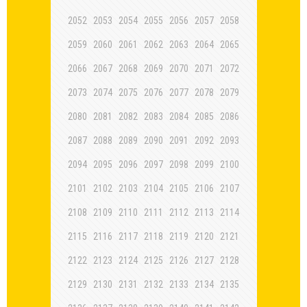
2052
2053
2054
2055
2056
2057
2058
2059
2060
2061
2062
2063
2064
2065
2066
2067
2068
2069
2070
2071
2072
2073
2074
2075
2076
2077
2078
2079
2080
2081
2082
2083
2084
2085
2086
2087
2088
2089
2090
2091
2092
2093
2094
2095
2096
2097
2098
2099
2100
2101
2102
2103
2104
2105
2106
2107
2108
2109
2110
2111
2112
2113
2114
2115
2116
2117
2118
2119
2120
2121
2122
2123
2124
2125
2126
2127
2128
2129
2130
2131
2132
2133
2134
2135