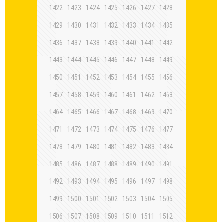
1422
1423
1424
1425
1426
1427
1428
1429
1430
1431
1432
1433
1434
1435
1436
1437
1438
1439
1440
1441
1442
1443
1444
1445
1446
1447
1448
1449
1450
1451
1452
1453
1454
1455
1456
1457
1458
1459
1460
1461
1462
1463
1464
1465
1466
1467
1468
1469
1470
1471
1472
1473
1474
1475
1476
1477
1478
1479
1480
1481
1482
1483
1484
1485
1486
1487
1488
1489
1490
1491
1492
1493
1494
1495
1496
1497
1498
1499
1500
1501
1502
1503
1504
1505
1506
1507
1508
1509
1510
1511
1512