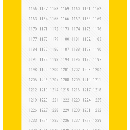
1156
1157
1158
1159
1160
1161
1162
1163
1164
1165
1166
1167
1168
1169
1170
1171
1172
1173
1174
1175
1176
1177
1178
1179
1180
1181
1182
1183
1184
1185
1186
1187
1188
1189
1190
1191
1192
1193
1194
1195
1196
1197
1198
1199
1200
1201
1202
1203
1204
1205
1206
1207
1208
1209
1210
1211
1212
1213
1214
1215
1216
1217
1218
1219
1220
1221
1222
1223
1224
1225
1226
1227
1228
1229
1230
1231
1232
1233
1234
1235
1236
1237
1238
1239