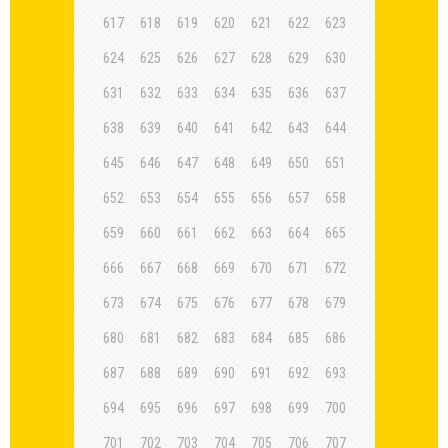
617
618
619
620
621
622
623
624
625
626
627
628
629
630
631
632
633
634
635
636
637
638
639
640
641
642
643
644
645
646
647
648
649
650
651
652
653
654
655
656
657
658
659
660
661
662
663
664
665
666
667
668
669
670
671
672
673
674
675
676
677
678
679
680
681
682
683
684
685
686
687
688
689
690
691
692
693
694
695
696
697
698
699
700
701
702
703
704
705
706
707