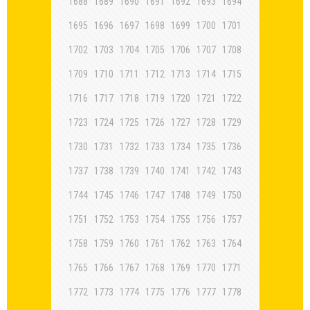
1688
1689
1690
1691
1692
1693
1694
1695
1696
1697
1698
1699
1700
1701
1702
1703
1704
1705
1706
1707
1708
1709
1710
1711
1712
1713
1714
1715
1716
1717
1718
1719
1720
1721
1722
1723
1724
1725
1726
1727
1728
1729
1730
1731
1732
1733
1734
1735
1736
1737
1738
1739
1740
1741
1742
1743
1744
1745
1746
1747
1748
1749
1750
1751
1752
1753
1754
1755
1756
1757
1758
1759
1760
1761
1762
1763
1764
1765
1766
1767
1768
1769
1770
1771
1772
1773
1774
1775
1776
1777
1778