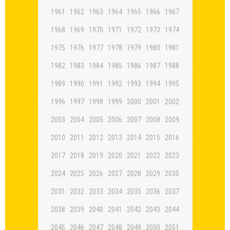
1961
1962
1963
1964
1965
1966
1967
1968
1969
1970
1971
1972
1973
1974
1975
1976
1977
1978
1979
1980
1981
1982
1983
1984
1985
1986
1987
1988
1989
1990
1991
1992
1993
1994
1995
1996
1997
1998
1999
2000
2001
2002
2003
2004
2005
2006
2007
2008
2009
2010
2011
2012
2013
2014
2015
2016
2017
2018
2019
2020
2021
2022
2023
2024
2025
2026
2027
2028
2029
2030
2031
2032
2033
2034
2035
2036
2037
2038
2039
2040
2041
2042
2043
2044
2045
2046
2047
2048
2049
2050
2051