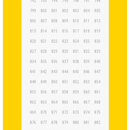
792
793
794
795
796
797
798
799
800
801
802
803
804
805
806
807
808
809
810
811
812
813
814
815
816
817
818
819
820
821
822
823
824
825
826
827
828
829
830
831
832
833
834
835
836
837
838
839
840
841
842
843
844
845
846
847
848
849
850
851
852
853
854
855
856
857
858
859
860
861
862
863
864
865
866
867
868
869
870
871
872
873
874
875
876
877
878
879
880
881
882