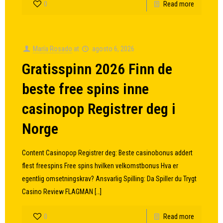
0
Read more
María Rosado
at
agosto 6, 2026
Gratisspinn 2026 Finn de
beste free spins inne
casinopop Registrer deg i
Norge
Content Casinopop Registrer deg: Beste casinobonus addert
flest freespins Free spins hvilken velkomstbonus Hva er
egentlig omsetningskrav? Ansvarlig Spilling: Da Spiller du Trygt
Casino Review FLAGMAN
[…]
0
Read more