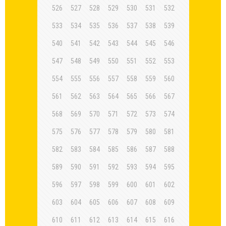
526
527
528
529
530
531
532
533
534
535
536
537
538
539
540
541
542
543
544
545
546
547
548
549
550
551
552
553
554
555
556
557
558
559
560
561
562
563
564
565
566
567
568
569
570
571
572
573
574
575
576
577
578
579
580
581
582
583
584
585
586
587
588
589
590
591
592
593
594
595
596
597
598
599
600
601
602
603
604
605
606
607
608
609
610
611
612
613
614
615
616