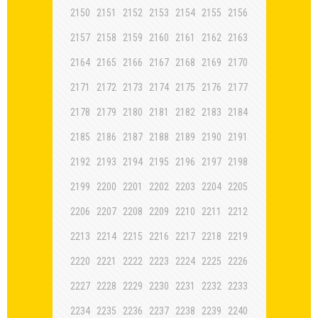
2150
2151
2152
2153
2154
2155
2156
2157
2158
2159
2160
2161
2162
2163
2164
2165
2166
2167
2168
2169
2170
2171
2172
2173
2174
2175
2176
2177
2178
2179
2180
2181
2182
2183
2184
2185
2186
2187
2188
2189
2190
2191
2192
2193
2194
2195
2196
2197
2198
2199
2200
2201
2202
2203
2204
2205
2206
2207
2208
2209
2210
2211
2212
2213
2214
2215
2216
2217
2218
2219
2220
2221
2222
2223
2224
2225
2226
2227
2228
2229
2230
2231
2232
2233
2234
2235
2236
2237
2238
2239
2240