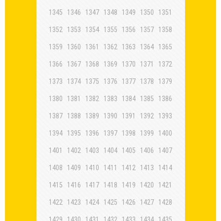
1345
1346
1347
1348
1349
1350
1351
1352
1353
1354
1355
1356
1357
1358
1359
1360
1361
1362
1363
1364
1365
1366
1367
1368
1369
1370
1371
1372
1373
1374
1375
1376
1377
1378
1379
1380
1381
1382
1383
1384
1385
1386
1387
1388
1389
1390
1391
1392
1393
1394
1395
1396
1397
1398
1399
1400
1401
1402
1403
1404
1405
1406
1407
1408
1409
1410
1411
1412
1413
1414
1415
1416
1417
1418
1419
1420
1421
1422
1423
1424
1425
1426
1427
1428
1429
1430
1431
1432
1433
1434
1435