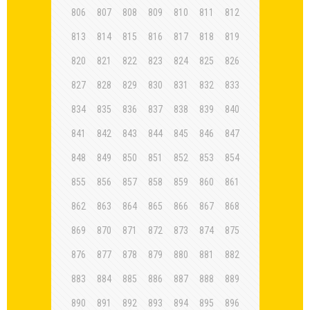
806
807
808
809
810
811
812
813
814
815
816
817
818
819
820
821
822
823
824
825
826
827
828
829
830
831
832
833
834
835
836
837
838
839
840
841
842
843
844
845
846
847
848
849
850
851
852
853
854
855
856
857
858
859
860
861
862
863
864
865
866
867
868
869
870
871
872
873
874
875
876
877
878
879
880
881
882
883
884
885
886
887
888
889
890
891
892
893
894
895
896