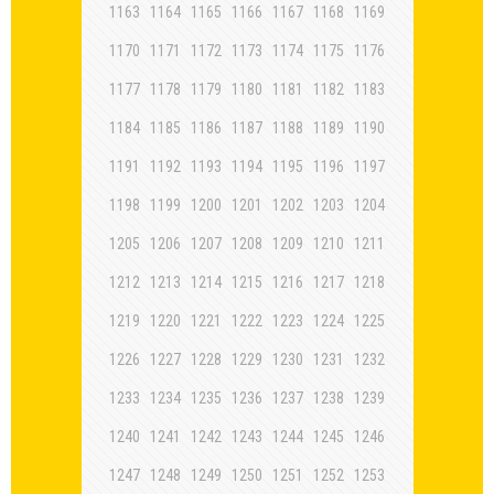
1163
1164
1165
1166
1167
1168
1169
1170
1171
1172
1173
1174
1175
1176
1177
1178
1179
1180
1181
1182
1183
1184
1185
1186
1187
1188
1189
1190
1191
1192
1193
1194
1195
1196
1197
1198
1199
1200
1201
1202
1203
1204
1205
1206
1207
1208
1209
1210
1211
1212
1213
1214
1215
1216
1217
1218
1219
1220
1221
1222
1223
1224
1225
1226
1227
1228
1229
1230
1231
1232
1233
1234
1235
1236
1237
1238
1239
1240
1241
1242
1243
1244
1245
1246
1247
1248
1249
1250
1251
1252
1253