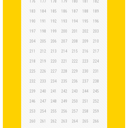
176
177
178
179
180
181
182
183
184
185
186
187
188
189
190
191
192
193
194
195
196
197
198
199
200
201
202
203
204
205
206
207
208
209
210
211
212
213
214
215
216
217
218
219
220
221
222
223
224
225
226
227
228
229
230
231
232
233
234
235
236
237
238
239
240
241
242
243
244
245
246
247
248
249
250
251
252
253
254
255
256
257
258
259
260
261
262
263
264
265
266