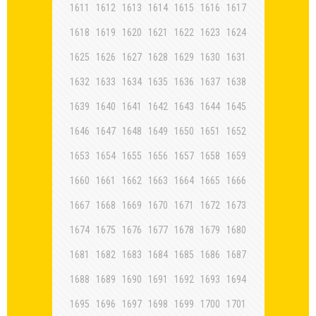
1611
1612
1613
1614
1615
1616
1617
1618
1619
1620
1621
1622
1623
1624
1625
1626
1627
1628
1629
1630
1631
1632
1633
1634
1635
1636
1637
1638
1639
1640
1641
1642
1643
1644
1645
1646
1647
1648
1649
1650
1651
1652
1653
1654
1655
1656
1657
1658
1659
1660
1661
1662
1663
1664
1665
1666
1667
1668
1669
1670
1671
1672
1673
1674
1675
1676
1677
1678
1679
1680
1681
1682
1683
1684
1685
1686
1687
1688
1689
1690
1691
1692
1693
1694
1695
1696
1697
1698
1699
1700
1701