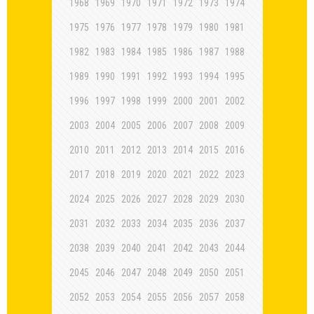
1968
1969
1970
1971
1972
1973
1974
1975
1976
1977
1978
1979
1980
1981
1982
1983
1984
1985
1986
1987
1988
1989
1990
1991
1992
1993
1994
1995
1996
1997
1998
1999
2000
2001
2002
2003
2004
2005
2006
2007
2008
2009
2010
2011
2012
2013
2014
2015
2016
2017
2018
2019
2020
2021
2022
2023
2024
2025
2026
2027
2028
2029
2030
2031
2032
2033
2034
2035
2036
2037
2038
2039
2040
2041
2042
2043
2044
2045
2046
2047
2048
2049
2050
2051
2052
2053
2054
2055
2056
2057
2058