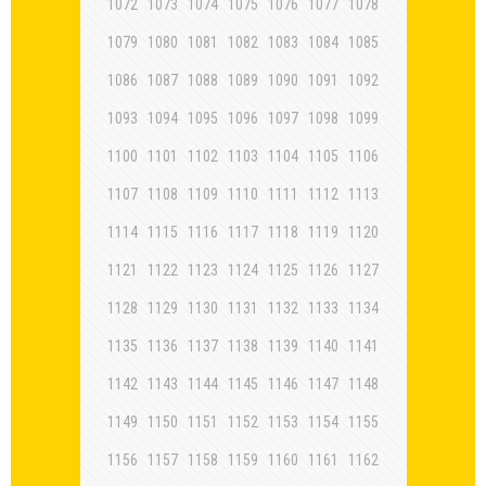
1072
1073
1074
1075
1076
1077
1078
1079
1080
1081
1082
1083
1084
1085
1086
1087
1088
1089
1090
1091
1092
1093
1094
1095
1096
1097
1098
1099
1100
1101
1102
1103
1104
1105
1106
1107
1108
1109
1110
1111
1112
1113
1114
1115
1116
1117
1118
1119
1120
1121
1122
1123
1124
1125
1126
1127
1128
1129
1130
1131
1132
1133
1134
1135
1136
1137
1138
1139
1140
1141
1142
1143
1144
1145
1146
1147
1148
1149
1150
1151
1152
1153
1154
1155
1156
1157
1158
1159
1160
1161
1162