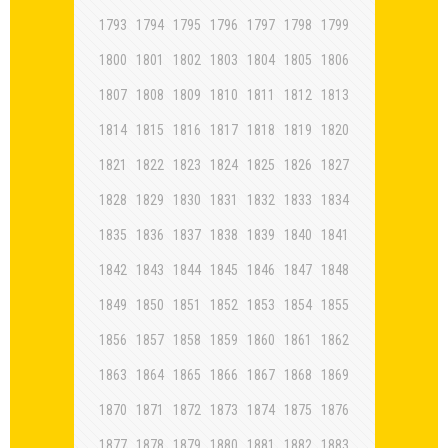
1793
1794
1795
1796
1797
1798
1799
1800
1801
1802
1803
1804
1805
1806
1807
1808
1809
1810
1811
1812
1813
1814
1815
1816
1817
1818
1819
1820
1821
1822
1823
1824
1825
1826
1827
1828
1829
1830
1831
1832
1833
1834
1835
1836
1837
1838
1839
1840
1841
1842
1843
1844
1845
1846
1847
1848
1849
1850
1851
1852
1853
1854
1855
1856
1857
1858
1859
1860
1861
1862
1863
1864
1865
1866
1867
1868
1869
1870
1871
1872
1873
1874
1875
1876
1877
1878
1879
1880
1881
1882
1883