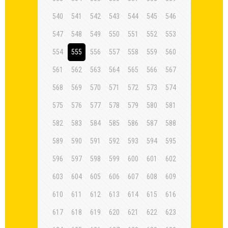
540
541
542
543
544
545
546
547
548
549
550
551
552
553
554
555
556
557
558
559
560
561
562
563
564
565
566
567
568
569
570
571
572
573
574
575
576
577
578
579
580
581
582
583
584
585
586
587
588
589
590
591
592
593
594
595
596
597
598
599
600
601
602
603
604
605
606
607
608
609
610
611
612
613
614
615
616
617
618
619
620
621
622
623