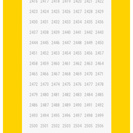
2416
2417
2418
2419
2420
2421
2422
2423
2424
2425
2426
2427
2428
2429
2430
2431
2432
2433
2434
2435
2436
2437
2438
2439
2440
2441
2442
2443
2444
2445
2446
2447
2448
2449
2450
2451
2452
2453
2454
2455
2456
2457
2458
2459
2460
2461
2462
2463
2464
2465
2466
2467
2468
2469
2470
2471
2472
2473
2474
2475
2476
2477
2478
2479
2480
2481
2482
2483
2484
2485
2486
2487
2488
2489
2490
2491
2492
2493
2494
2495
2496
2497
2498
2499
2500
2501
2502
2503
2504
2505
2506