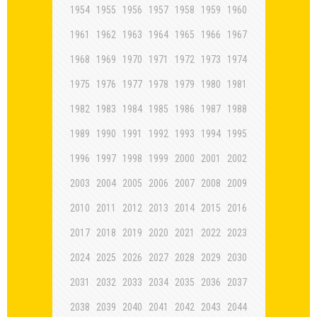
1954
1955
1956
1957
1958
1959
1960
1961
1962
1963
1964
1965
1966
1967
1968
1969
1970
1971
1972
1973
1974
1975
1976
1977
1978
1979
1980
1981
1982
1983
1984
1985
1986
1987
1988
1989
1990
1991
1992
1993
1994
1995
1996
1997
1998
1999
2000
2001
2002
2003
2004
2005
2006
2007
2008
2009
2010
2011
2012
2013
2014
2015
2016
2017
2018
2019
2020
2021
2022
2023
2024
2025
2026
2027
2028
2029
2030
2031
2032
2033
2034
2035
2036
2037
2038
2039
2040
2041
2042
2043
2044