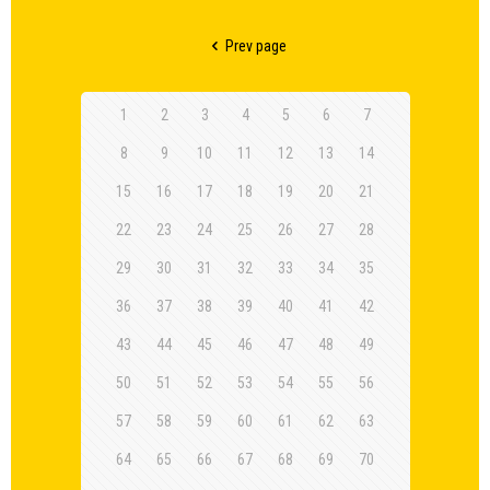
Prev page
1
2
3
4
5
6
7
8
9
10
11
12
13
14
15
16
17
18
19
20
21
22
23
24
25
26
27
28
29
30
31
32
33
34
35
36
37
38
39
40
41
42
43
44
45
46
47
48
49
50
51
52
53
54
55
56
57
58
59
60
61
62
63
64
65
66
67
68
69
70