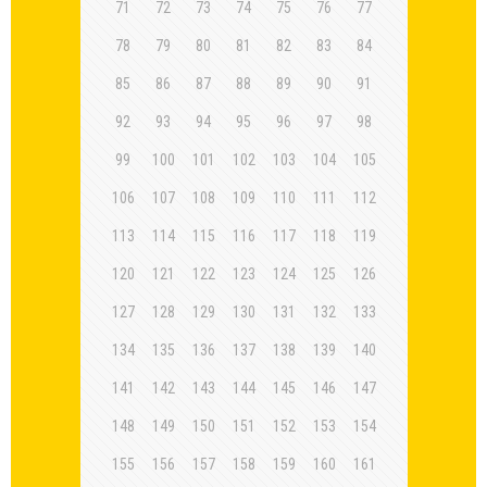
71
72
73
74
75
76
77
78
79
80
81
82
83
84
85
86
87
88
89
90
91
92
93
94
95
96
97
98
99
100
101
102
103
104
105
106
107
108
109
110
111
112
113
114
115
116
117
118
119
120
121
122
123
124
125
126
127
128
129
130
131
132
133
134
135
136
137
138
139
140
141
142
143
144
145
146
147
148
149
150
151
152
153
154
155
156
157
158
159
160
161