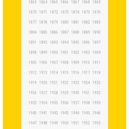
1863
1864
1865
1866
1867
1868
1869
1870
1871
1872
1873
1874
1875
1876
1877
1878
1879
1880
1881
1882
1883
1884
1885
1886
1887
1888
1889
1890
1891
1892
1893
1894
1895
1896
1897
1898
1899
1900
1901
1902
1903
1904
1905
1906
1907
1908
1909
1910
1911
1912
1913
1914
1915
1916
1917
1918
1919
1920
1921
1922
1923
1924
1925
1926
1927
1928
1929
1930
1931
1932
1933
1934
1935
1936
1937
1938
1939
1940
1941
1942
1943
1944
1945
1946
1947
1948
1949
1950
1951
1952
1953