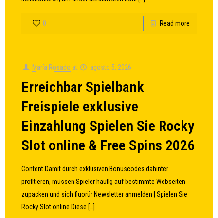
0
Read more
María Rosado
at
agosto 5, 2026
Erreichbar Spielbank
Freispiele exklusive
Einzahlung Spielen Sie Rocky
Slot online & Free Spins 2026
Content Damit durch exklusiven Bonuscodes dahinter
profitieren, müssen Spieler häufig auf bestimmte Webseiten
zupacken und sich fluorür Newsletter anmelden | Spielen Sie
Rocky Slot online Diese
[…]