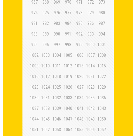
967
968
969
970
971
972
973
974
975
976
977
978
979
980
981
982
983
984
985
986
987
988
989
990
991
992
993
994
995
996
997
998
999
1000
1001
1002
1003
1004
1005
1006
1007
1008
1009
1010
1011
1012
1013
1014
1015
1016
1017
1018
1019
1020
1021
1022
1023
1024
1025
1026
1027
1028
1029
1030
1031
1032
1033
1034
1035
1036
1037
1038
1039
1040
1041
1042
1043
1044
1045
1046
1047
1048
1049
1050
1051
1052
1053
1054
1055
1056
1057