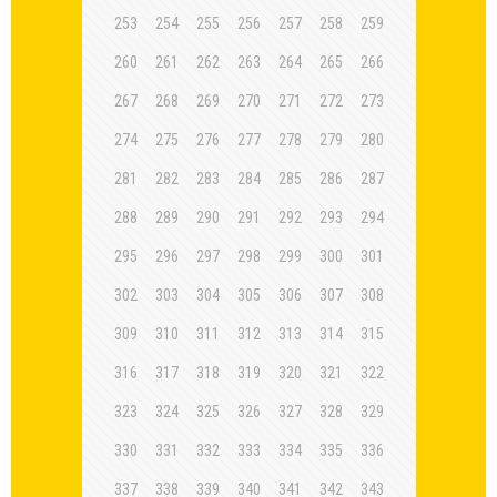
253
254
255
256
257
258
259
260
261
262
263
264
265
266
267
268
269
270
271
272
273
274
275
276
277
278
279
280
281
282
283
284
285
286
287
288
289
290
291
292
293
294
295
296
297
298
299
300
301
302
303
304
305
306
307
308
309
310
311
312
313
314
315
316
317
318
319
320
321
322
323
324
325
326
327
328
329
330
331
332
333
334
335
336
337
338
339
340
341
342
343