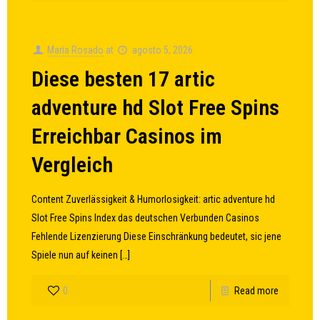
María Rosado
at
agosto 5, 2026
Diese besten 17 artic
adventure hd Slot Free Spins
Erreichbar Casinos im
Vergleich
Content Zuverlässigkeit & Humorlosigkeit: artic adventure hd
Slot Free Spins Index das deutschen Verbunden Casinos
Fehlende Lizenzierung Diese Einschränkung bedeutet, sic jene
Spiele nun auf keinen
[…]
0
Read more