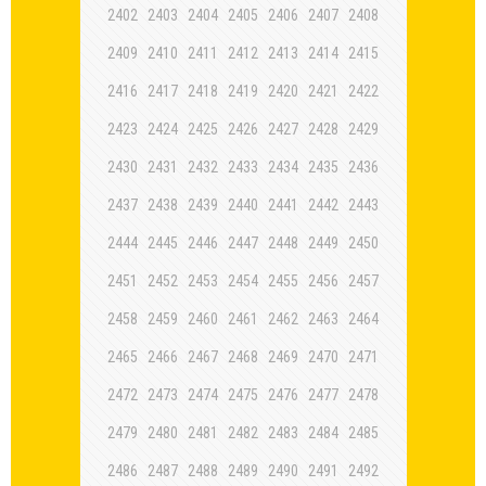
2402
2403
2404
2405
2406
2407
2408
2409
2410
2411
2412
2413
2414
2415
2416
2417
2418
2419
2420
2421
2422
2423
2424
2425
2426
2427
2428
2429
2430
2431
2432
2433
2434
2435
2436
2437
2438
2439
2440
2441
2442
2443
2444
2445
2446
2447
2448
2449
2450
2451
2452
2453
2454
2455
2456
2457
2458
2459
2460
2461
2462
2463
2464
2465
2466
2467
2468
2469
2470
2471
2472
2473
2474
2475
2476
2477
2478
2479
2480
2481
2482
2483
2484
2485
2486
2487
2488
2489
2490
2491
2492