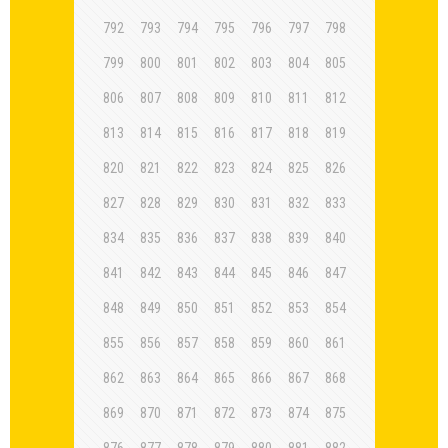
792
793
794
795
796
797
798
799
800
801
802
803
804
805
806
807
808
809
810
811
812
813
814
815
816
817
818
819
820
821
822
823
824
825
826
827
828
829
830
831
832
833
834
835
836
837
838
839
840
841
842
843
844
845
846
847
848
849
850
851
852
853
854
855
856
857
858
859
860
861
862
863
864
865
866
867
868
869
870
871
872
873
874
875