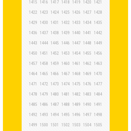
1415
1416
1417
1418
1419
1420
1421
1422
1423
1424
1425
1426
1427
1428
1429
1430
1431
1432
1433
1434
1435
1436
1437
1438
1439
1440
1441
1442
1443
1444
1445
1446
1447
1448
1449
1450
1451
1452
1453
1454
1455
1456
1457
1458
1459
1460
1461
1462
1463
1464
1465
1466
1467
1468
1469
1470
1471
1472
1473
1474
1475
1476
1477
1478
1479
1480
1481
1482
1483
1484
1485
1486
1487
1488
1489
1490
1491
1492
1493
1494
1495
1496
1497
1498
1499
1500
1501
1502
1503
1504
1505