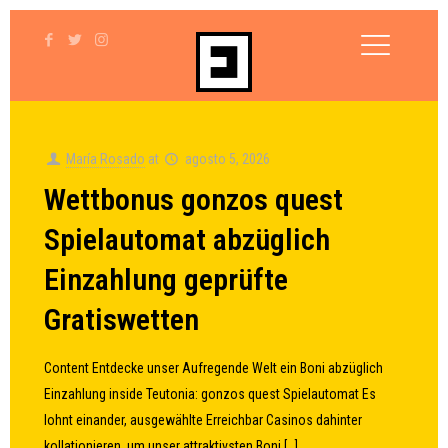
María Rosado
at
agosto 5, 2026
Wettbonus gonzos quest
Spielautomat abzüglich
Einzahlung geprüfte
Gratiswetten
Content Entdecke unser Aufregende Welt ein Boni abzüglich
Einzahlung inside Teutonia: gonzos quest Spielautomat Es
lohnt einander, ausgewählte Erreichbar Casinos dahinter
kollationieren, um unser attraktivsten Boni
[…]