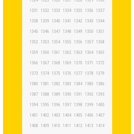
1324
1325
1326
1327
1328
1329
1330
1331
1332
1333
1334
1335
1336
1337
1338
1339
1340
1341
1342
1343
1344
1345
1346
1347
1348
1349
1350
1351
1352
1353
1354
1355
1356
1357
1358
1359
1360
1361
1362
1363
1364
1365
1366
1367
1368
1369
1370
1371
1372
1373
1374
1375
1376
1377
1378
1379
1380
1381
1382
1383
1384
1385
1386
1387
1388
1389
1390
1391
1392
1393
1394
1395
1396
1397
1398
1399
1400
1401
1402
1403
1404
1405
1406
1407
1408
1409
1410
1411
1412
1413
1414