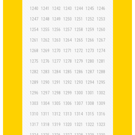
1240
1241
1242
1243
1244
1245
1246
1247
1248
1249
1250
1251
1252
1253
1254
1255
1256
1257
1258
1259
1260
1261
1262
1263
1264
1265
1266
1267
1268
1269
1270
1271
1272
1273
1274
1275
1276
1277
1278
1279
1280
1281
1282
1283
1284
1285
1286
1287
1288
1289
1290
1291
1292
1293
1294
1295
1296
1297
1298
1299
1300
1301
1302
1303
1304
1305
1306
1307
1308
1309
1310
1311
1312
1313
1314
1315
1316
1317
1318
1319
1320
1321
1322
1323