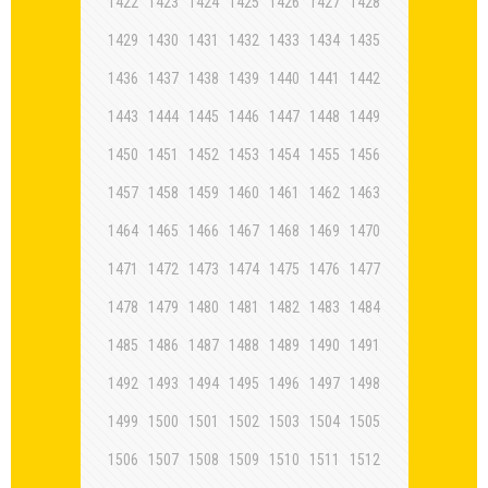
1422
1423
1424
1425
1426
1427
1428
1429
1430
1431
1432
1433
1434
1435
1436
1437
1438
1439
1440
1441
1442
1443
1444
1445
1446
1447
1448
1449
1450
1451
1452
1453
1454
1455
1456
1457
1458
1459
1460
1461
1462
1463
1464
1465
1466
1467
1468
1469
1470
1471
1472
1473
1474
1475
1476
1477
1478
1479
1480
1481
1482
1483
1484
1485
1486
1487
1488
1489
1490
1491
1492
1493
1494
1495
1496
1497
1498
1499
1500
1501
1502
1503
1504
1505
1506
1507
1508
1509
1510
1511
1512