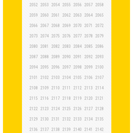
2052
2053
2054
2055
2056
2057
2058
2059
2060
2061
2062
2063
2064
2065
2066
2067
2068
2069
2070
2071
2072
2073
2074
2075
2076
2077
2078
2079
2080
2081
2082
2083
2084
2085
2086
2087
2088
2089
2090
2091
2092
2093
2094
2095
2096
2097
2098
2099
2100
2101
2102
2103
2104
2105
2106
2107
2108
2109
2110
2111
2112
2113
2114
2115
2116
2117
2118
2119
2120
2121
2122
2123
2124
2125
2126
2127
2128
2129
2130
2131
2132
2133
2134
2135
2136
2137
2138
2139
2140
2141
2142