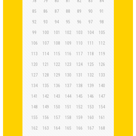
78
79
80
81
82
83
84
85
86
87
88
89
90
91
92
93
94
95
96
97
98
99
100
101
102
103
104
105
106
107
108
109
110
111
112
113
114
115
116
117
118
119
120
121
122
123
124
125
126
127
128
129
130
131
132
133
134
135
136
137
138
139
140
141
142
143
144
145
146
147
148
149
150
151
152
153
154
155
156
157
158
159
160
161
162
163
164
165
166
167
168