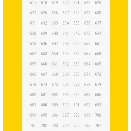
617
618
619
620
621
622
623
624
625
626
627
628
629
630
631
632
633
634
635
636
637
638
639
640
641
642
643
644
645
646
647
648
649
650
651
652
653
654
655
656
657
658
659
660
661
662
663
664
665
666
667
668
669
670
671
672
673
674
675
676
677
678
679
680
681
682
683
684
685
686
687
688
689
690
691
692
693
694
695
696
697
698
699
700
701
702
703
704
705
706
707