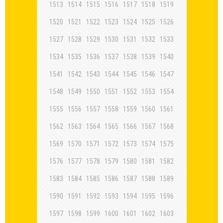
1513
1514
1515
1516
1517
1518
1519
1520
1521
1522
1523
1524
1525
1526
1527
1528
1529
1530
1531
1532
1533
1534
1535
1536
1537
1538
1539
1540
1541
1542
1543
1544
1545
1546
1547
1548
1549
1550
1551
1552
1553
1554
1555
1556
1557
1558
1559
1560
1561
1562
1563
1564
1565
1566
1567
1568
1569
1570
1571
1572
1573
1574
1575
1576
1577
1578
1579
1580
1581
1582
1583
1584
1585
1586
1587
1588
1589
1590
1591
1592
1593
1594
1595
1596
1597
1598
1599
1600
1601
1602
1603