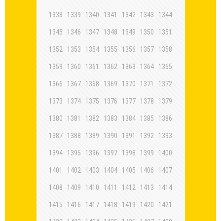
1338
1339
1340
1341
1342
1343
1344
1345
1346
1347
1348
1349
1350
1351
1352
1353
1354
1355
1356
1357
1358
1359
1360
1361
1362
1363
1364
1365
1366
1367
1368
1369
1370
1371
1372
1373
1374
1375
1376
1377
1378
1379
1380
1381
1382
1383
1384
1385
1386
1387
1388
1389
1390
1391
1392
1393
1394
1395
1396
1397
1398
1399
1400
1401
1402
1403
1404
1405
1406
1407
1408
1409
1410
1411
1412
1413
1414
1415
1416
1417
1418
1419
1420
1421