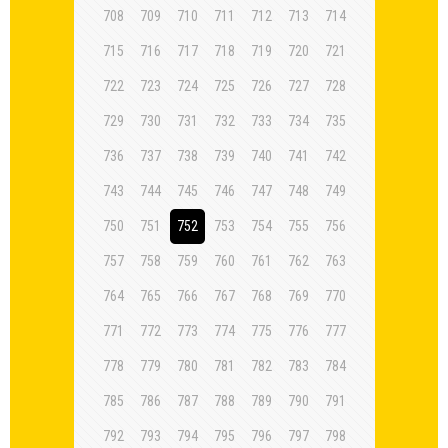
708
709
710
711
712
713
714
715
716
717
718
719
720
721
722
723
724
725
726
727
728
729
730
731
732
733
734
735
736
737
738
739
740
741
742
743
744
745
746
747
748
749
750
751
752
753
754
755
756
757
758
759
760
761
762
763
764
765
766
767
768
769
770
771
772
773
774
775
776
777
778
779
780
781
782
783
784
785
786
787
788
789
790
791
792
793
794
795
796
797
798