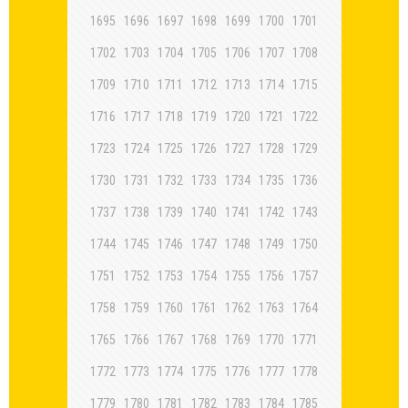
1695
1696
1697
1698
1699
1700
1701
1702
1703
1704
1705
1706
1707
1708
1709
1710
1711
1712
1713
1714
1715
1716
1717
1718
1719
1720
1721
1722
1723
1724
1725
1726
1727
1728
1729
1730
1731
1732
1733
1734
1735
1736
1737
1738
1739
1740
1741
1742
1743
1744
1745
1746
1747
1748
1749
1750
1751
1752
1753
1754
1755
1756
1757
1758
1759
1760
1761
1762
1763
1764
1765
1766
1767
1768
1769
1770
1771
1772
1773
1774
1775
1776
1777
1778
1779
1780
1781
1782
1783
1784
1785