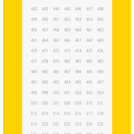
442
443
444
445
446
447
448
449
450
451
452
453
454
455
456
457
458
459
460
461
462
463
464
465
466
467
468
469
470
471
472
473
474
475
476
477
478
479
480
481
482
483
484
485
486
487
488
489
490
491
492
493
494
495
496
497
498
499
500
501
502
503
504
505
506
507
508
509
510
511
512
513
514
515
516
517
518
519
520
521
522
523
524
525