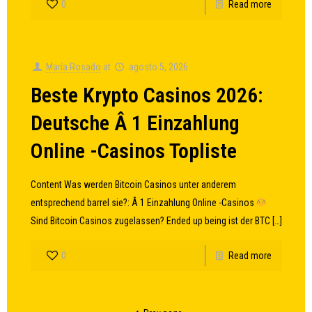
0
Read more
María Rosado
at
agosto 5, 2026
Beste Krypto Casinos 2026:
Deutsche Â 1 Einzahlung
Online -Casinos Topliste
Content Was werden Bitcoin Casinos unter anderem
entsprechend barrel sie?: Â 1 Einzahlung Online -Casinos
Sind Bitcoin Casinos zugelassen? Ended up being ist der BTC
[…]
0
Read more