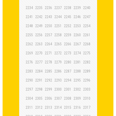
2234
2235
2236
2237
2238
2239
2240
2241
2242
2243
2244
2245
2246
2247
2248
2249
2250
2251
2252
2253
2254
2255
2256
2257
2258
2259
2260
2261
2262
2263
2264
2265
2266
2267
2268
2269
2270
2271
2272
2273
2274
2275
2276
2277
2278
2279
2280
2281
2282
2283
2284
2285
2286
2287
2288
2289
2290
2291
2292
2293
2294
2295
2296
2297
2298
2299
2300
2301
2302
2303
2304
2305
2306
2307
2308
2309
2310
2311
2312
2313
2314
2315
2316
2317