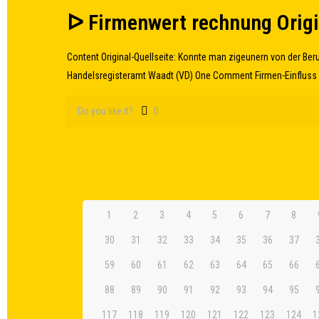
ᐅ Firmenwert rechnung Origi
Content Original-Quellseite: Konnte man zigeunern von der B
Handelsregisteramt Waadt (VD) One Comment Firmen-Einfluss
Do you like it?
0
1
2
3
4
5
6
7
8
30
31
32
33
34
35
36
37
59
60
61
62
63
64
65
66
88
89
90
91
92
93
94
95
117
118
119
120
121
122
123
124
1