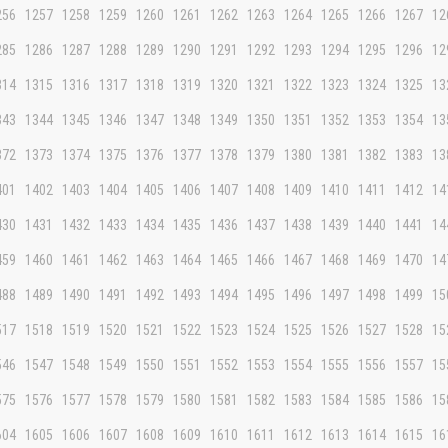
256
1257
1258
1259
1260
1261
1262
1263
1264
1265
1266
1267
12
285
1286
1287
1288
1289
1290
1291
1292
1293
1294
1295
1296
12
314
1315
1316
1317
1318
1319
1320
1321
1322
1323
1324
1325
13
343
1344
1345
1346
1347
1348
1349
1350
1351
1352
1353
1354
13
372
1373
1374
1375
1376
1377
1378
1379
1380
1381
1382
1383
13
401
1402
1403
1404
1405
1406
1407
1408
1409
1410
1411
1412
14
430
1431
1432
1433
1434
1435
1436
1437
1438
1439
1440
1441
14
459
1460
1461
1462
1463
1464
1465
1466
1467
1468
1469
1470
14
488
1489
1490
1491
1492
1493
1494
1495
1496
1497
1498
1499
15
517
1518
1519
1520
1521
1522
1523
1524
1525
1526
1527
1528
15
546
1547
1548
1549
1550
1551
1552
1553
1554
1555
1556
1557
15
575
1576
1577
1578
1579
1580
1581
1582
1583
1584
1585
1586
15
604
1605
1606
1607
1608
1609
1610
1611
1612
1613
1614
1615
16