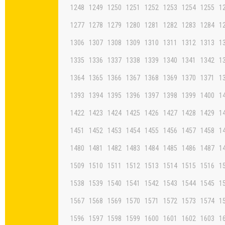
1248
1249
1250
1251
1252
1253
1254
1255
1
1277
1278
1279
1280
1281
1282
1283
1284
1
1306
1307
1308
1309
1310
1311
1312
1313
1
1335
1336
1337
1338
1339
1340
1341
1342
1
1364
1365
1366
1367
1368
1369
1370
1371
1
1393
1394
1395
1396
1397
1398
1399
1400
1
1422
1423
1424
1425
1426
1427
1428
1429
1
1451
1452
1453
1454
1455
1456
1457
1458
1
1480
1481
1482
1483
1484
1485
1486
1487
1
1509
1510
1511
1512
1513
1514
1515
1516
1
1538
1539
1540
1541
1542
1543
1544
1545
1
1567
1568
1569
1570
1571
1572
1573
1574
1
1596
1597
1598
1599
1600
1601
1602
1603
1