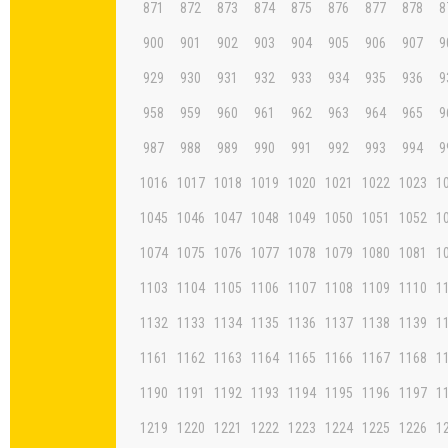
871
872
873
874
875
876
877
878
8
900
901
902
903
904
905
906
907
9
929
930
931
932
933
934
935
936
9
958
959
960
961
962
963
964
965
9
987
988
989
990
991
992
993
994
9
1016
1017
1018
1019
1020
1021
1022
1023
1
1045
1046
1047
1048
1049
1050
1051
1052
1
1074
1075
1076
1077
1078
1079
1080
1081
1
1103
1104
1105
1106
1107
1108
1109
1110
1
1132
1133
1134
1135
1136
1137
1138
1139
1
1161
1162
1163
1164
1165
1166
1167
1168
1
1190
1191
1192
1193
1194
1195
1196
1197
1
1219
1220
1221
1222
1223
1224
1225
1226
1