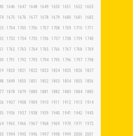
45
1646
1647
1648
1649
1650
1651
1652
1653
74
1675
1676
1677
1678
1679
1680
1681
1682
03
1704
1705
1706
1707
1708
1709
1710
1711
32
1733
1734
1735
1736
1737
1738
1739
1740
61
1762
1763
1764
1765
1766
1767
1768
1769
90
1791
1792
1793
1794
1795
1796
1797
1798
19
1820
1821
1822
1823
1824
1825
1826
1827
48
1849
1850
1851
1852
1853
1854
1855
1856
77
1878
1879
1880
1881
1882
1883
1884
1885
06
1907
1908
1909
1910
1911
1912
1913
1914
35
1936
1937
1938
1939
1940
1941
1942
1943
64
1965
1966
1967
1968
1969
1970
1971
1972
93
1994
1995
1996
1997
1998
1999
2000
2001