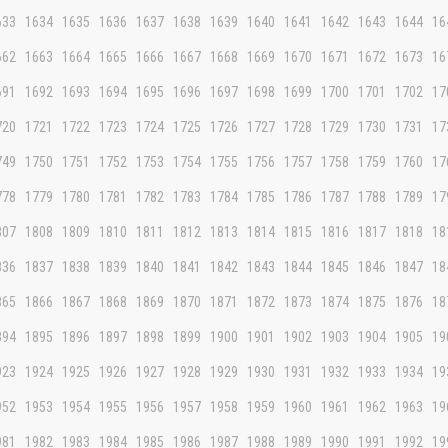
633
1634
1635
1636
1637
1638
1639
1640
1641
1642
1643
1644
16
662
1663
1664
1665
1666
1667
1668
1669
1670
1671
1672
1673
16
691
1692
1693
1694
1695
1696
1697
1698
1699
1700
1701
1702
17
720
1721
1722
1723
1724
1725
1726
1727
1728
1729
1730
1731
17
749
1750
1751
1752
1753
1754
1755
1756
1757
1758
1759
1760
17
778
1779
1780
1781
1782
1783
1784
1785
1786
1787
1788
1789
17
807
1808
1809
1810
1811
1812
1813
1814
1815
1816
1817
1818
18
836
1837
1838
1839
1840
1841
1842
1843
1844
1845
1846
1847
18
865
1866
1867
1868
1869
1870
1871
1872
1873
1874
1875
1876
18
894
1895
1896
1897
1898
1899
1900
1901
1902
1903
1904
1905
19
923
1924
1925
1926
1927
1928
1929
1930
1931
1932
1933
1934
19
952
1953
1954
1955
1956
1957
1958
1959
1960
1961
1962
1963
19
981
1982
1983
1984
1985
1986
1987
1988
1989
1990
1991
1992
19