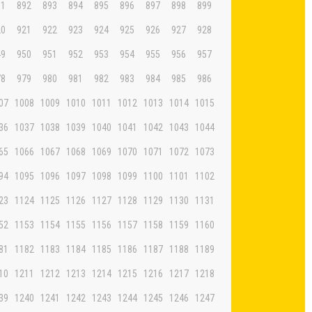
91
892
893
894
895
896
897
898
899
20
921
922
923
924
925
926
927
928
49
950
951
952
953
954
955
956
957
78
979
980
981
982
983
984
985
986
07
1008
1009
1010
1011
1012
1013
1014
1015
36
1037
1038
1039
1040
1041
1042
1043
1044
65
1066
1067
1068
1069
1070
1071
1072
1073
94
1095
1096
1097
1098
1099
1100
1101
1102
23
1124
1125
1126
1127
1128
1129
1130
1131
52
1153
1154
1155
1156
1157
1158
1159
1160
81
1182
1183
1184
1185
1186
1187
1188
1189
10
1211
1212
1213
1214
1215
1216
1217
1218
39
1240
1241
1242
1243
1244
1245
1246
1247