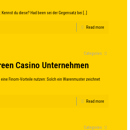
: Kennst du diese? Had been sei der Gegensatz bei
[…]
Read more
Categories
green Casino Unternehmen
r eine Finom-Vorteile nutzen: Solch ein Warenmuster zeichnet
Read more
Categories