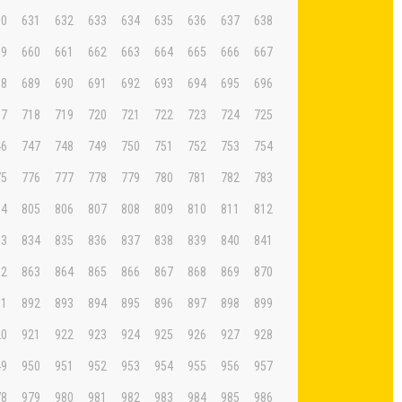
30
631
632
633
634
635
636
637
638
59
660
661
662
663
664
665
666
667
88
689
690
691
692
693
694
695
696
17
718
719
720
721
722
723
724
725
46
747
748
749
750
751
752
753
754
75
776
777
778
779
780
781
782
783
04
805
806
807
808
809
810
811
812
33
834
835
836
837
838
839
840
841
62
863
864
865
866
867
868
869
870
91
892
893
894
895
896
897
898
899
20
921
922
923
924
925
926
927
928
49
950
951
952
953
954
955
956
957
78
979
980
981
982
983
984
985
986