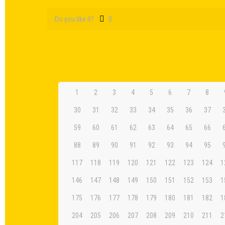
Do you like it?
0
1
2
3
4
5
6
7
8
30
31
32
33
34
35
36
37
59
60
61
62
63
64
65
66
88
89
90
91
92
93
94
95
117
118
119
120
121
122
123
124
1
146
147
148
149
150
151
152
153
1
175
176
177
178
179
180
181
182
1
204
205
206
207
208
209
210
211
2