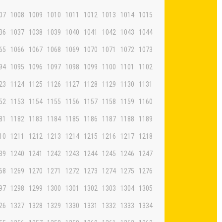
07
1008
1009
1010
1011
1012
1013
1014
1015
36
1037
1038
1039
1040
1041
1042
1043
1044
65
1066
1067
1068
1069
1070
1071
1072
1073
94
1095
1096
1097
1098
1099
1100
1101
1102
23
1124
1125
1126
1127
1128
1129
1130
1131
52
1153
1154
1155
1156
1157
1158
1159
1160
81
1182
1183
1184
1185
1186
1187
1188
1189
10
1211
1212
1213
1214
1215
1216
1217
1218
39
1240
1241
1242
1243
1244
1245
1246
1247
68
1269
1270
1271
1272
1273
1274
1275
1276
97
1298
1299
1300
1301
1302
1303
1304
1305
26
1327
1328
1329
1330
1331
1332
1333
1334