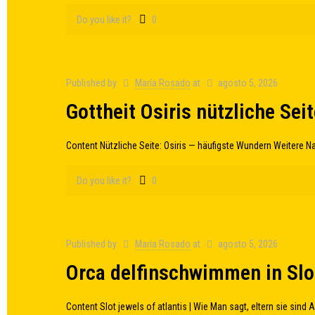
Do you like it?
0
Published by
María Rosado
at
agosto 5, 2026
Gottheit Osiris nützliche Se
Content Nützliche Seite: Osiris — häufigste Wundern Weitere 
Do you like it?
0
Published by
María Rosado
at
agosto 5, 2026
Orca delfinschwimmen in Slot
Content Slot jewels of atlantis | Wie Man sagt, eltern sie s