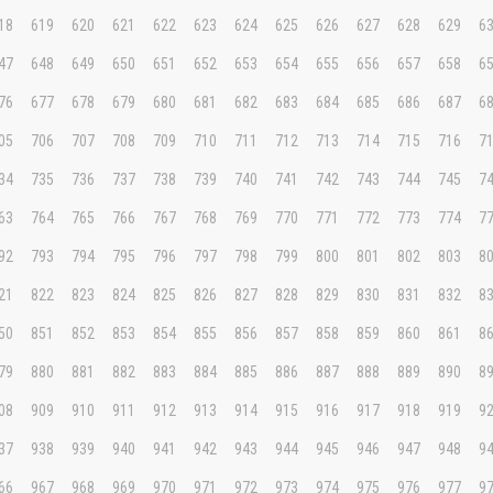
18
619
620
621
622
623
624
625
626
627
628
629
6
47
648
649
650
651
652
653
654
655
656
657
658
6
76
677
678
679
680
681
682
683
684
685
686
687
6
05
706
707
708
709
710
711
712
713
714
715
716
7
34
735
736
737
738
739
740
741
742
743
744
745
7
63
764
765
766
767
768
769
770
771
772
773
774
7
92
793
794
795
796
797
798
799
800
801
802
803
8
21
822
823
824
825
826
827
828
829
830
831
832
8
50
851
852
853
854
855
856
857
858
859
860
861
8
79
880
881
882
883
884
885
886
887
888
889
890
8
08
909
910
911
912
913
914
915
916
917
918
919
9
37
938
939
940
941
942
943
944
945
946
947
948
9
66
967
968
969
970
971
972
973
974
975
976
977
9