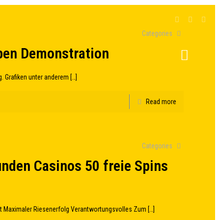
Categories
eben Demonstration
g. Grafiken unter anderem
[…]
Read more
Categories
unden Casinos 50 freie Spins
sst Maximaler Riesenerfolg Verantwortungsvolles Zum
[…]