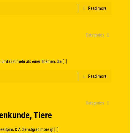
Read more
Categories
s umfasst mehr als einer Themen, die
[…]
Read more
Categories
lenkunde, Tiere
FreeSpins & A dienstgrad more @
[…]