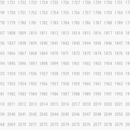
720
1721
1722
1723
1724
1725
1726
1727
1728
1729
1730
1731
17
749
1750
1751
1752
1753
1754
1755
1756
1757
1758
1759
1760
17
778
1779
1780
1781
1782
1783
1784
1785
1786
1787
1788
1789
17
807
1808
1809
1810
1811
1812
1813
1814
1815
1816
1817
1818
18
836
1837
1838
1839
1840
1841
1842
1843
1844
1845
1846
1847
18
865
1866
1867
1868
1869
1870
1871
1872
1873
1874
1875
1876
18
894
1895
1896
1897
1898
1899
1900
1901
1902
1903
1904
1905
19
923
1924
1925
1926
1927
1928
1929
1930
1931
1932
1933
1934
19
952
1953
1954
1955
1956
1957
1958
1959
1960
1961
1962
1963
19
981
1982
1983
1984
1985
1986
1987
1988
1989
1990
1991
1992
19
010
2011
2012
2013
2014
2015
2016
2017
2018
2019
2020
2021
20
039
2040
2041
2042
2043
2044
2045
2046
2047
2048
2049
2050
20
068
2069
2070
2071
2072
2073
2074
2075
2076
2077
2078
2079
20