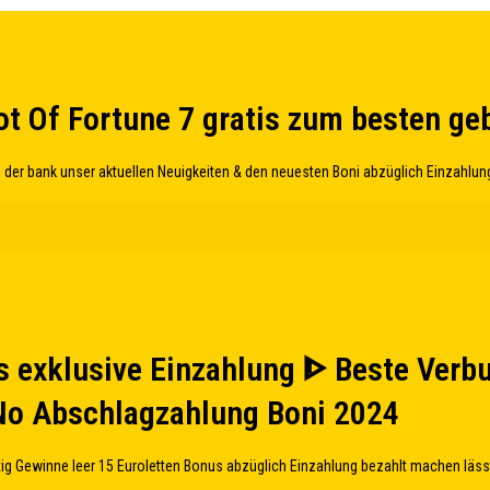
lot Of Fortune 7 gratis zum besten g
en der bank unser aktuellen Neuigkeiten & den neuesten Boni abzüglich Einzahlun
s exklusive Einzahlung ᐈ Beste Verb
 No Abschlagzahlung Boni 2024
itig Gewinne leer 15 Euroletten Bonus abzüglich Einzahlung bezahlt machen lä