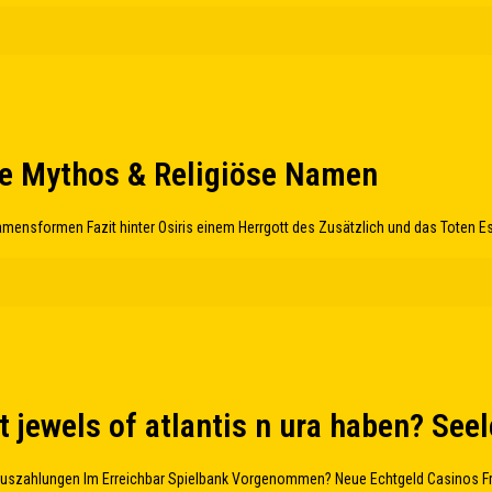
ite Mythos & Religiöse Namen
Namensformen Fazit hinter Osiris einem Herrgott des Zusätzlich und das Toten E
 jewels of atlantis n ura haben? See
ind Auszahlungen Im Erreichbar Spielbank Vorgenommen? Neue Echtgeld Casinos 