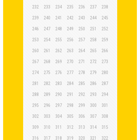
232
233
234
235
236
237
238
239
240
241
242
243
244
245
246
247
248
249
250
251
252
253
254
255
256
257
258
259
260
261
262
263
264
265
266
267
268
269
270
271
272
273
274
275
276
277
278
279
280
281
282
283
284
285
286
287
288
289
290
291
292
293
294
295
296
297
298
299
300
301
302
303
304
305
306
307
308
309
310
311
312
313
314
315
316
317
318
319
320
321
322