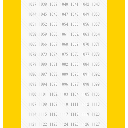
1037
1038
1039
1040
1041
1042
1043
1044
1045
1046
1047
1048
1049
1050
1051
1052
1053
1054
1055
1056
1057
1058
1059
1060
1061
1062
1063
1064
1065
1066
1067
1068
1069
1070
1071
1072
1073
1074
1075
1076
1077
1078
1079
1080
1081
1082
1083
1084
1085
1086
1087
1088
1089
1090
1091
1092
1093
1094
1095
1096
1097
1098
1099
1100
1101
1102
1103
1104
1105
1106
1107
1108
1109
1110
1111
1112
1113
1114
1115
1116
1117
1118
1119
1120
1121
1122
1123
1124
1125
1126
1127