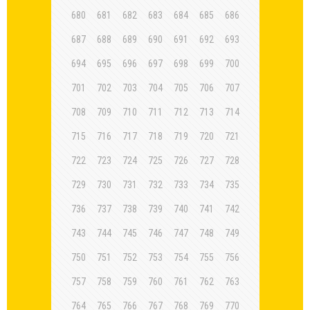
680
681
682
683
684
685
686
687
688
689
690
691
692
693
694
695
696
697
698
699
700
701
702
703
704
705
706
707
708
709
710
711
712
713
714
715
716
717
718
719
720
721
722
723
724
725
726
727
728
729
730
731
732
733
734
735
736
737
738
739
740
741
742
743
744
745
746
747
748
749
750
751
752
753
754
755
756
757
758
759
760
761
762
763
764
765
766
767
768
769
770