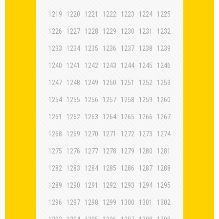
1219
1220
1221
1222
1223
1224
1225
1226
1227
1228
1229
1230
1231
1232
1233
1234
1235
1236
1237
1238
1239
1240
1241
1242
1243
1244
1245
1246
1247
1248
1249
1250
1251
1252
1253
1254
1255
1256
1257
1258
1259
1260
1261
1262
1263
1264
1265
1266
1267
1268
1269
1270
1271
1272
1273
1274
1275
1276
1277
1278
1279
1280
1281
1282
1283
1284
1285
1286
1287
1288
1289
1290
1291
1292
1293
1294
1295
1296
1297
1298
1299
1300
1301
1302