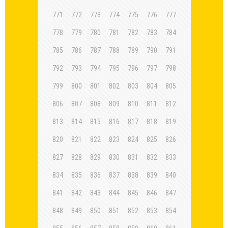
771
772
773
774
775
776
777
778
779
780
781
782
783
784
785
786
787
788
789
790
791
792
793
794
795
796
797
798
799
800
801
802
803
804
805
806
807
808
809
810
811
812
813
814
815
816
817
818
819
820
821
822
823
824
825
826
827
828
829
830
831
832
833
834
835
836
837
838
839
840
841
842
843
844
845
846
847
848
849
850
851
852
853
854