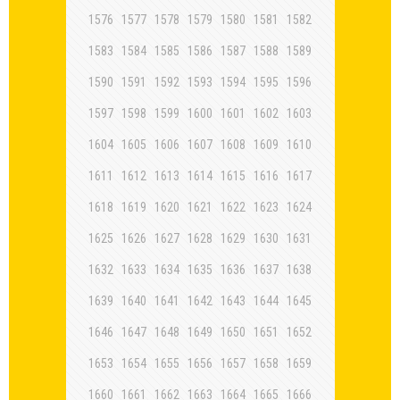
1576
1577
1578
1579
1580
1581
1582
1583
1584
1585
1586
1587
1588
1589
1590
1591
1592
1593
1594
1595
1596
1597
1598
1599
1600
1601
1602
1603
1604
1605
1606
1607
1608
1609
1610
1611
1612
1613
1614
1615
1616
1617
1618
1619
1620
1621
1622
1623
1624
1625
1626
1627
1628
1629
1630
1631
1632
1633
1634
1635
1636
1637
1638
1639
1640
1641
1642
1643
1644
1645
1646
1647
1648
1649
1650
1651
1652
1653
1654
1655
1656
1657
1658
1659
1660
1661
1662
1663
1664
1665
1666