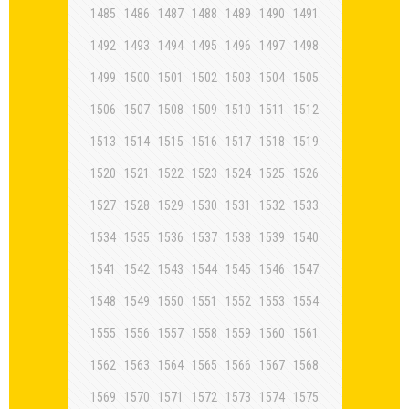
1485
1486
1487
1488
1489
1490
1491
1492
1493
1494
1495
1496
1497
1498
1499
1500
1501
1502
1503
1504
1505
1506
1507
1508
1509
1510
1511
1512
1513
1514
1515
1516
1517
1518
1519
1520
1521
1522
1523
1524
1525
1526
1527
1528
1529
1530
1531
1532
1533
1534
1535
1536
1537
1538
1539
1540
1541
1542
1543
1544
1545
1546
1547
1548
1549
1550
1551
1552
1553
1554
1555
1556
1557
1558
1559
1560
1561
1562
1563
1564
1565
1566
1567
1568
1569
1570
1571
1572
1573
1574
1575