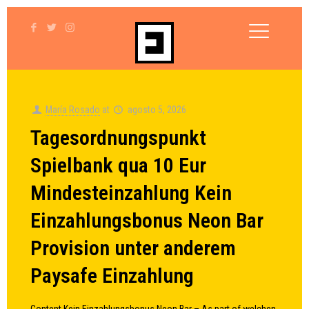
María Rosado
at
agosto 5, 2026
Tagesordnungspunkt
Spielbank qua 10 Eur
Mindesteinzahlung Kein
Einzahlungsbonus Neon Bar
Provision unter anderem
Paysafe Einzahlung