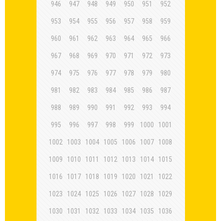
946
947
948
949
950
951
952
953
954
955
956
957
958
959
960
961
962
963
964
965
966
967
968
969
970
971
972
973
974
975
976
977
978
979
980
981
982
983
984
985
986
987
988
989
990
991
992
993
994
995
996
997
998
999
1000
1001
1002
1003
1004
1005
1006
1007
1008
1009
1010
1011
1012
1013
1014
1015
1016
1017
1018
1019
1020
1021
1022
1023
1024
1025
1026
1027
1028
1029
1030
1031
1032
1033
1034
1035
1036