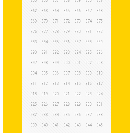
855
856
857
858
859
860
861
862
863
864
865
866
867
868
869
870
871
872
873
874
875
876
877
878
879
880
881
882
883
884
885
886
887
888
889
890
891
892
893
894
895
896
897
898
899
900
901
902
903
904
905
906
907
908
909
910
911
912
913
914
915
916
917
918
919
920
921
922
923
924
925
926
927
928
929
930
931
932
933
934
935
936
937
938
939
940
941
942
943
944
945