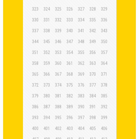
323
324
325
326
327
328
329
330
331
332
333
334
335
336
337
338
339
340
341
342
343
344
345
346
347
348
349
350
351
352
353
354
355
356
357
358
359
360
361
362
363
364
365
366
367
368
369
370
371
372
373
374
375
376
377
378
379
380
381
382
383
384
385
386
387
388
389
390
391
392
393
394
395
396
397
398
399
400
401
402
403
404
405
406