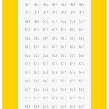
484
485
486
487
488
489
490
491
492
493
494
495
496
497
498
499
500
501
502
503
504
505
506
507
508
509
510
511
512
513
514
515
516
517
518
519
520
521
522
523
524
525
526
527
528
529
530
531
532
533
534
535
536
537
538
539
540
541
542
543
544
545
546
547
548
549
550
551
552
553
554
555
556
557
558
559
560
561
562
563
564
565
566
567
568
569
570
571
572
573
574