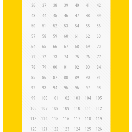
36
37
38
39
40
41
42
43
44
45
46
47
48
49
50
51
52
53
54
55
56
57
58
59
60
61
62
63
64
65
66
67
68
69
70
71
72
73
74
75
76
77
78
79
80
81
82
83
84
85
86
87
88
89
90
91
92
93
94
95
96
97
98
99
100
101
102
103
104
105
106
107
108
109
110
111
112
113
114
115
116
117
118
119
120
121
122
123
124
125
126