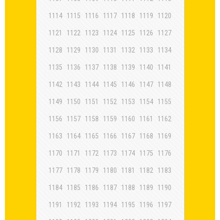
1114
1115
1116
1117
1118
1119
1120
1121
1122
1123
1124
1125
1126
1127
1128
1129
1130
1131
1132
1133
1134
1135
1136
1137
1138
1139
1140
1141
1142
1143
1144
1145
1146
1147
1148
1149
1150
1151
1152
1153
1154
1155
1156
1157
1158
1159
1160
1161
1162
1163
1164
1165
1166
1167
1168
1169
1170
1171
1172
1173
1174
1175
1176
1177
1178
1179
1180
1181
1182
1183
1184
1185
1186
1187
1188
1189
1190
1191
1192
1193
1194
1195
1196
1197