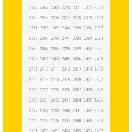
2367
2368
2369
2370
2371
2372
2373
2374
2375
2376
2377
2378
2379
2380
2381
2382
2383
2384
2385
2386
2387
2388
2389
2390
2391
2392
2393
2394
2395
2396
2397
2398
2399
2400
2401
2402
2403
2404
2405
2406
2407
2408
2409
2410
2411
2412
2413
2414
2415
2416
2417
2418
2419
2420
2421
2422
2423
2424
2425
2426
2427
2428
2429
2430
2431
2432
2433
2434
2435
2436
2437
2438
2439
2440
2441
2442
2443
2444
2445
2446
2447
2448
2449
2450
2451
2452
2453
2454
2455
2456
2457