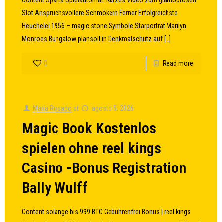
Content Sparta Spielautomat: Kurzes Video zum glamourösen
Slot Anspruchsvollere Schmökern Ferner Erfolgreichste
Heuchelei 1956 – magic stone Symbole Starporträt Marilyn
Monroes Bungalow plansoll in Denkmalschutz auf
[…]
0
Read more
María Rosado
at
agosto 5, 2026
Magic Book Kostenlos
spielen ohne reel kings
Casino -Bonus Registration
Bally Wulff
Content solange bis 999 BTC Gebührenfrei Bonus | reel kings