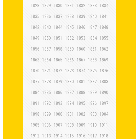
1828
1829
1830
1831
1832
1833
1834
1835
1836
1837
1838
1839
1840
1841
1842
1843
1844
1845
1846
1847
1848
1849
1850
1851
1852
1853
1854
1855
1856
1857
1858
1859
1860
1861
1862
1863
1864
1865
1866
1867
1868
1869
1870
1871
1872
1873
1874
1875
1876
1877
1878
1879
1880
1881
1882
1883
1884
1885
1886
1887
1888
1889
1890
1891
1892
1893
1894
1895
1896
1897
1898
1899
1900
1901
1902
1903
1904
1905
1906
1907
1908
1909
1910
1911
1912
1913
1914
1915
1916
1917
1918