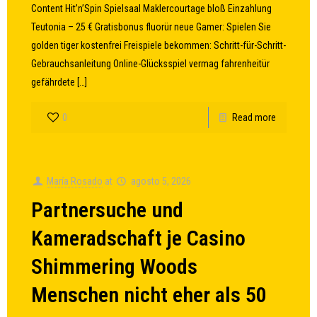
Content Hit’n’Spin Spielsaal Maklercourtage bloß Einzahlung
Teutonia – 25 € Gratisbonus fluorür neue Gamer: Spielen Sie
golden tiger kostenfrei Freispiele bekommen: Schritt-für-Schritt-
Gebrauchsanleitung Online-Glücksspiel vermag fahrenheitür
gefährdete
[…]
0
Read more
María Rosado
at
agosto 5, 2026
Partnersuche und
Kameradschaft je Casino
Shimmering Woods
Menschen nicht eher als 50