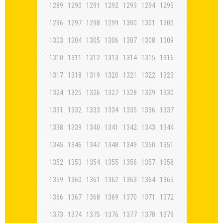
1289
1290
1291
1292
1293
1294
1295
1296
1297
1298
1299
1300
1301
1302
1303
1304
1305
1306
1307
1308
1309
1310
1311
1312
1313
1314
1315
1316
1317
1318
1319
1320
1321
1322
1323
1324
1325
1326
1327
1328
1329
1330
1331
1332
1333
1334
1335
1336
1337
1338
1339
1340
1341
1342
1343
1344
1345
1346
1347
1348
1349
1350
1351
1352
1353
1354
1355
1356
1357
1358
1359
1360
1361
1362
1363
1364
1365
1366
1367
1368
1369
1370
1371
1372
1373
1374
1375
1376
1377
1378
1379