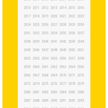
2010
2011
2012
2013
2014
2015
2016
2017
2018
2019
2020
2021
2022
2023
2024
2025
2026
2027
2028
2029
2030
2031
2032
2033
2034
2035
2036
2037
2038
2039
2040
2041
2042
2043
2044
2045
2046
2047
2048
2049
2050
2051
2052
2053
2054
2055
2056
2057
2058
2059
2060
2061
2062
2063
2064
2065
2066
2067
2068
2069
2070
2071
2072
2073
2074
2075
2076
2077
2078
2079
2080
2081
2082
2083
2084
2085
2086
2087
2088
2089
2090
2091
2092
2093