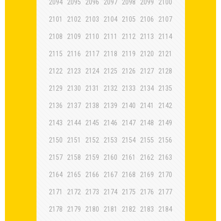
2094
2095
2096
2097
2098
2099
2100
2101
2102
2103
2104
2105
2106
2107
2108
2109
2110
2111
2112
2113
2114
2115
2116
2117
2118
2119
2120
2121
2122
2123
2124
2125
2126
2127
2128
2129
2130
2131
2132
2133
2134
2135
2136
2137
2138
2139
2140
2141
2142
2143
2144
2145
2146
2147
2148
2149
2150
2151
2152
2153
2154
2155
2156
2157
2158
2159
2160
2161
2162
2163
2164
2165
2166
2167
2168
2169
2170
2171
2172
2173
2174
2175
2176
2177
2178
2179
2180
2181
2182
2183
2184