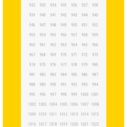
932
933
934
935
936
937
938
939
940
941
942
943
944
945
946
947
948
949
950
951
952
953
954
955
956
957
958
959
960
961
962
963
964
965
966
967
968
969
970
971
972
973
974
975
976
977
978
979
980
981
982
983
984
985
986
987
988
989
990
991
992
993
994
995
996
997
998
999
1000
1001
1002
1003
1004
1005
1006
1007
1008
1009
1010
1011
1012
1013
1014
1015
1016
1017
1018
1019
1020
1021
1022