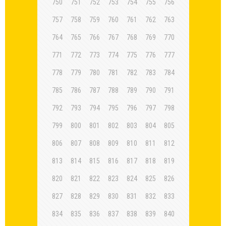
750
751
752
753
754
755
756
757
758
759
760
761
762
763
764
765
766
767
768
769
770
771
772
773
774
775
776
777
778
779
780
781
782
783
784
785
786
787
788
789
790
791
792
793
794
795
796
797
798
799
800
801
802
803
804
805
806
807
808
809
810
811
812
813
814
815
816
817
818
819
820
821
822
823
824
825
826
827
828
829
830
831
832
833
834
835
836
837
838
839
840