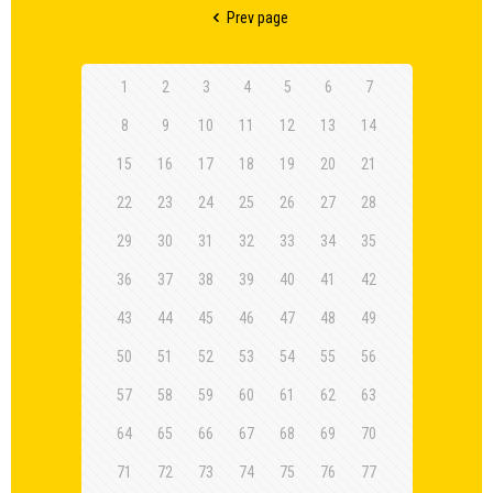
Prev page
1
2
3
4
5
6
7
8
9
10
11
12
13
14
15
16
17
18
19
20
21
22
23
24
25
26
27
28
29
30
31
32
33
34
35
36
37
38
39
40
41
42
43
44
45
46
47
48
49
50
51
52
53
54
55
56
57
58
59
60
61
62
63
64
65
66
67
68
69
70
71
72
73
74
75
76
77