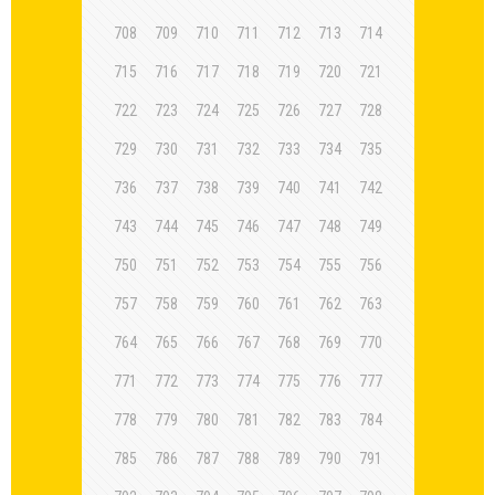
708
709
710
711
712
713
714
715
716
717
718
719
720
721
722
723
724
725
726
727
728
729
730
731
732
733
734
735
736
737
738
739
740
741
742
743
744
745
746
747
748
749
750
751
752
753
754
755
756
757
758
759
760
761
762
763
764
765
766
767
768
769
770
771
772
773
774
775
776
777
778
779
780
781
782
783
784
785
786
787
788
789
790
791