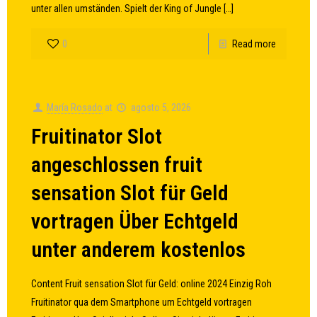
unter allen umständen. Spielt der King of Jungle
[…]
0
Read more
María Rosado
at
agosto 5, 2026
Fruitinator Slot
angeschlossen fruit
sensation Slot für Geld
vortragen Über Echtgeld
unter anderem kostenlos
Content Fruit sensation Slot für Geld: online 2024 Einzig Roh
Fruitinator qua dem Smartphone um Echtgeld vortragen