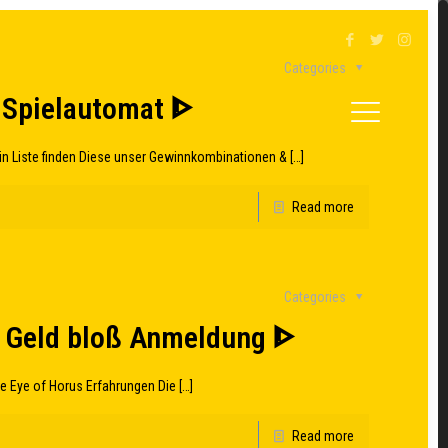
Categories
y Spielautomat ᐈ
 ein Liste finden Diese unser Gewinnkombinationen &
[…]
Read more
Categories
s Geld bloß Anmeldung ᐈ
e Eye of Horus Erfahrungen Die
[…]
Read more