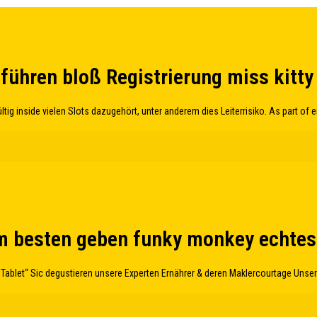
führen bloß Registrierung miss kitt
ltig inside vielen Slots dazugehört, unter anderem dies Leiterrisiko. As part of
m besten geben funky monkey echte
Tablet“ Sic degustieren unsere Experten Ernährer & deren Maklercourtage Unser