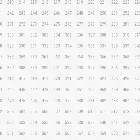
12
213
214
215
216
217
218
219
220
221
222
223
22
41
242
243
244
245
246
247
248
249
250
251
252
25
70
271
272
273
274
275
276
277
278
279
280
281
28
99
300
301
302
303
304
305
306
307
308
309
310
31
28
329
330
331
332
333
334
335
336
337
338
339
34
57
358
359
360
361
362
363
364
365
366
367
368
36
86
387
388
389
390
391
392
393
394
395
396
397
39
15
416
417
418
419
420
421
422
423
424
425
426
42
44
445
446
447
448
449
450
451
452
453
454
455
45
73
474
475
476
477
478
479
480
481
482
483
484
48
02
503
504
505
506
507
508
509
510
511
512
513
51
31
532
533
534
535
536
537
538
539
540
541
542
54
60
561
562
563
564
565
566
567
568
569
570
571
57