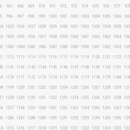
66
967
968
969
970
971
972
973
974
975
976
977
97
95
996
997
998
999
1000
1001
1002
1003
1004
1005
1006
100
24
1025
1026
1027
1028
1029
1030
1031
1032
1033
1034
1035
103
53
1054
1055
1056
1057
1058
1059
1060
1061
1062
1063
1064
106
82
1083
1084
1085
1086
1087
1088
1089
1090
1091
1092
1093
109
11
1112
1113
1114
1115
1116
1117
1118
1119
1120
1121
1122
112
40
1141
1142
1143
1144
1145
1146
1147
1148
1149
1150
1151
115
69
1170
1171
1172
1173
1174
1175
1176
1177
1178
1179
1180
118
98
1199
1200
1201
1202
1203
1204
1205
1206
1207
1208
1209
121
27
1228
1229
1230
1231
1232
1233
1234
1235
1236
1237
1238
123
56
1257
1258
1259
1260
1261
1262
1263
1264
1265
1266
1267
126
85
1286
1287
1288
1289
1290
1291
1292
1293
1294
1295
1296
129
14
1315
1316
1317
1318
1319
1320
1321
1322
1323
1324
1325
132