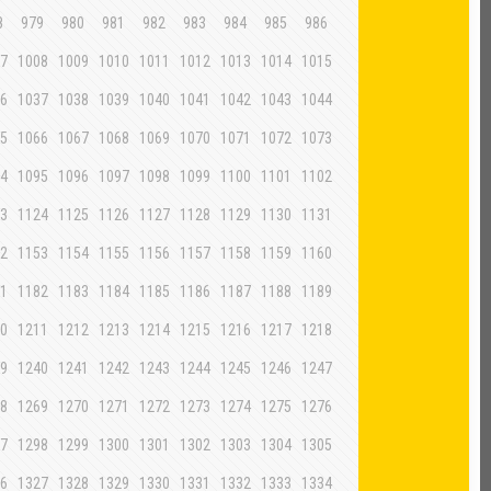
8
979
980
981
982
983
984
985
986
7
1008
1009
1010
1011
1012
1013
1014
1015
6
1037
1038
1039
1040
1041
1042
1043
1044
5
1066
1067
1068
1069
1070
1071
1072
1073
4
1095
1096
1097
1098
1099
1100
1101
1102
3
1124
1125
1126
1127
1128
1129
1130
1131
2
1153
1154
1155
1156
1157
1158
1159
1160
1
1182
1183
1184
1185
1186
1187
1188
1189
0
1211
1212
1213
1214
1215
1216
1217
1218
9
1240
1241
1242
1243
1244
1245
1246
1247
8
1269
1270
1271
1272
1273
1274
1275
1276
7
1298
1299
1300
1301
1302
1303
1304
1305
6
1327
1328
1329
1330
1331
1332
1333
1334