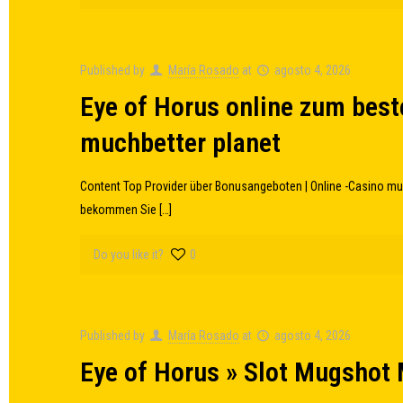
Published by
María Rosado
at
agosto 4, 2026
Eye of Horus online zum best
muchbetter planet
Content Top Provider über Bonusangeboten | Online -Casino muc
bekommen Sie
[…]
Do you like it?
0
Published by
María Rosado
at
agosto 4, 2026
Eye of Horus » Slot Mugshot