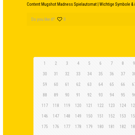
Content Mugshot Madness Spielautomat | Wichtige Symbole & ih
Do you like it?
0
1
2
3
4
5
6
7
8
30
31
32
33
34
35
36
37
3
59
60
61
62
63
64
65
66
6
88
89
90
91
92
93
94
95
9
117
118
119
120
121
122
123
124
1
146
147
148
149
150
151
152
153
1
175
176
177
178
179
180
181
182
1