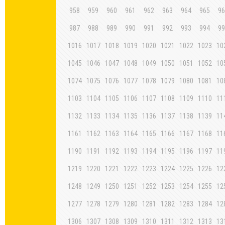
958
959
960
961
962
963
964
965
9
987
988
989
990
991
992
993
994
9
1016
1017
1018
1019
1020
1021
1022
1023
10
1045
1046
1047
1048
1049
1050
1051
1052
10
1074
1075
1076
1077
1078
1079
1080
1081
10
1103
1104
1105
1106
1107
1108
1109
1110
11
1132
1133
1134
1135
1136
1137
1138
1139
11
1161
1162
1163
1164
1165
1166
1167
1168
11
1190
1191
1192
1193
1194
1195
1196
1197
11
1219
1220
1221
1222
1223
1224
1225
1226
12
1248
1249
1250
1251
1252
1253
1254
1255
12
1277
1278
1279
1280
1281
1282
1283
1284
12
1306
1307
1308
1309
1310
1311
1312
1313
13