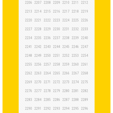
2206
2207
2208
2209
2210
2211
2212
2213
2214
2215
2216
2217
2218
2219
2220
2221
2222
2223
2224
2225
2226
2227
2228
2229
2230
2231
2232
2233
2234
2235
2236
2237
2238
2239
2240
2241
2242
2243
2244
2245
2246
2247
2248
2249
2250
2251
2252
2253
2254
2255
2256
2257
2258
2259
2260
2261
2262
2263
2264
2265
2266
2267
2268
2269
2270
2271
2272
2273
2274
2275
2276
2277
2278
2279
2280
2281
2282
2283
2284
2285
2286
2287
2288
2289
2290
2291
2292
2293
2294
2295
2296