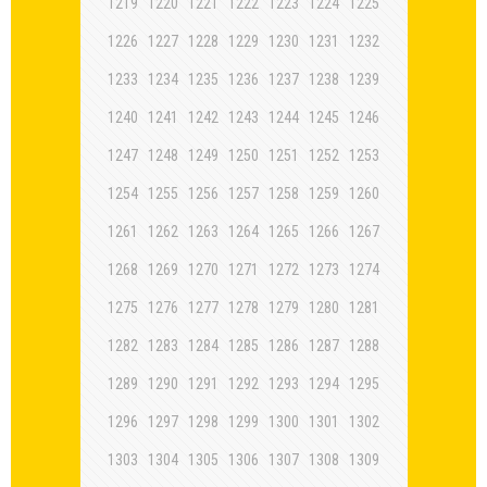
1219
1220
1221
1222
1223
1224
1225
1226
1227
1228
1229
1230
1231
1232
1233
1234
1235
1236
1237
1238
1239
1240
1241
1242
1243
1244
1245
1246
1247
1248
1249
1250
1251
1252
1253
1254
1255
1256
1257
1258
1259
1260
1261
1262
1263
1264
1265
1266
1267
1268
1269
1270
1271
1272
1273
1274
1275
1276
1277
1278
1279
1280
1281
1282
1283
1284
1285
1286
1287
1288
1289
1290
1291
1292
1293
1294
1295
1296
1297
1298
1299
1300
1301
1302
1303
1304
1305
1306
1307
1308
1309