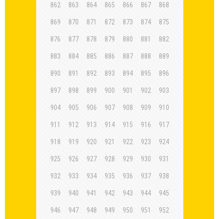
862
863
864
865
866
867
868
869
870
871
872
873
874
875
876
877
878
879
880
881
882
883
884
885
886
887
888
889
890
891
892
893
894
895
896
897
898
899
900
901
902
903
904
905
906
907
908
909
910
911
912
913
914
915
916
917
918
919
920
921
922
923
924
925
926
927
928
929
930
931
932
933
934
935
936
937
938
939
940
941
942
943
944
945
946
947
948
949
950
951
952