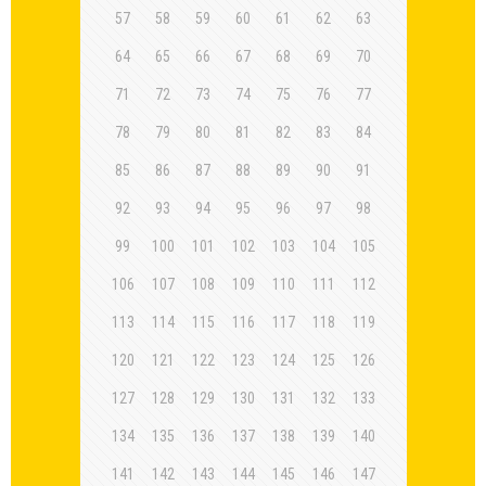
57
58
59
60
61
62
63
64
65
66
67
68
69
70
71
72
73
74
75
76
77
78
79
80
81
82
83
84
85
86
87
88
89
90
91
92
93
94
95
96
97
98
99
100
101
102
103
104
105
106
107
108
109
110
111
112
113
114
115
116
117
118
119
120
121
122
123
124
125
126
127
128
129
130
131
132
133
134
135
136
137
138
139
140
141
142
143
144
145
146
147