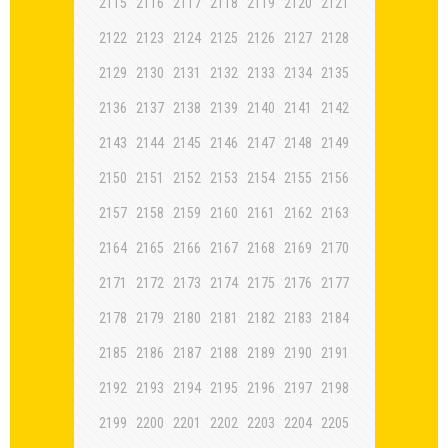
2115
2116
2117
2118
2119
2120
2121
2122
2123
2124
2125
2126
2127
2128
2129
2130
2131
2132
2133
2134
2135
2136
2137
2138
2139
2140
2141
2142
2143
2144
2145
2146
2147
2148
2149
2150
2151
2152
2153
2154
2155
2156
2157
2158
2159
2160
2161
2162
2163
2164
2165
2166
2167
2168
2169
2170
2171
2172
2173
2174
2175
2176
2177
2178
2179
2180
2181
2182
2183
2184
2185
2186
2187
2188
2189
2190
2191
2192
2193
2194
2195
2196
2197
2198
2199
2200
2201
2202
2203
2204
2205