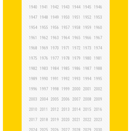
1940
1941
1942
1943
1944
1945
1946
1947
1948
1949
1950
1951
1952
1953
1954
1955
1956
1957
1958
1959
1960
1961
1962
1963
1964
1965
1966
1967
1968
1969
1970
1971
1972
1973
1974
1975
1976
1977
1978
1979
1980
1981
1982
1983
1984
1985
1986
1987
1988
1989
1990
1991
1992
1993
1994
1995
1996
1997
1998
1999
2000
2001
2002
2003
2004
2005
2006
2007
2008
2009
2010
2011
2012
2013
2014
2015
2016
2017
2018
2019
2020
2021
2022
2023
2024
2025
2026
2027
2028
2029
2030