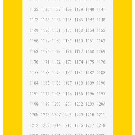
1135
1136
1137
1138
1139
1140
1141
1142
1143
1144
1145
1146
1147
1148
1149
1150
1151
1152
1153
1154
1155
1156
1157
1158
1159
1160
1161
1162
1163
1164
1165
1166
1167
1168
1169
1170
1171
1172
1173
1174
1175
1176
1177
1178
1179
1180
1181
1182
1183
1184
1185
1186
1187
1188
1189
1190
1191
1192
1193
1194
1195
1196
1197
1198
1199
1200
1201
1202
1203
1204
1205
1206
1207
1208
1209
1210
1211
1212
1213
1214
1215
1216
1217
1218