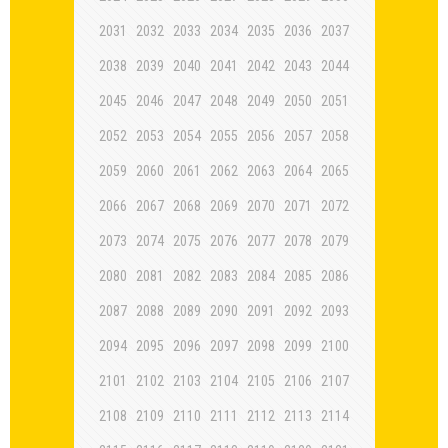
2031
2032
2033
2034
2035
2036
2037
2038
2039
2040
2041
2042
2043
2044
2045
2046
2047
2048
2049
2050
2051
2052
2053
2054
2055
2056
2057
2058
2059
2060
2061
2062
2063
2064
2065
2066
2067
2068
2069
2070
2071
2072
2073
2074
2075
2076
2077
2078
2079
2080
2081
2082
2083
2084
2085
2086
2087
2088
2089
2090
2091
2092
2093
2094
2095
2096
2097
2098
2099
2100
2101
2102
2103
2104
2105
2106
2107
2108
2109
2110
2111
2112
2113
2114