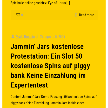
Spielhalle online geschützt Eye of Horus
[…]
0
Read more
María Rosado
at
agosto 5, 2026
Jammin’ Jars kostenlose
Protestation: Ein Slot 50
kostenlose Spins auf piggy
bank Keine Einzahlung im
Expertentest
Content Jammin’ Jars Demo-Fassung: 50 kostenlose Spins auf
piggy bank Keine Einzahlung Jammin Jars inside einen