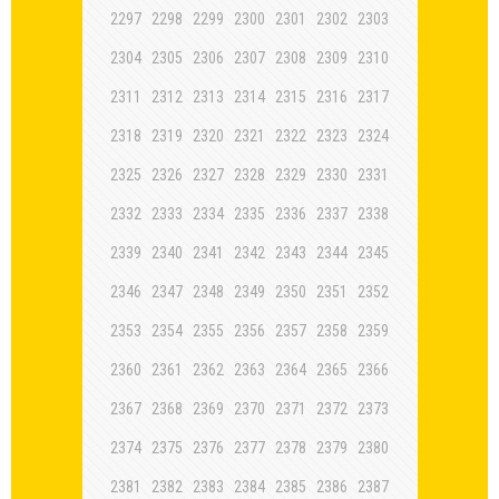
2297
2298
2299
2300
2301
2302
2303
2304
2305
2306
2307
2308
2309
2310
2311
2312
2313
2314
2315
2316
2317
2318
2319
2320
2321
2322
2323
2324
2325
2326
2327
2328
2329
2330
2331
2332
2333
2334
2335
2336
2337
2338
2339
2340
2341
2342
2343
2344
2345
2346
2347
2348
2349
2350
2351
2352
2353
2354
2355
2356
2357
2358
2359
2360
2361
2362
2363
2364
2365
2366
2367
2368
2369
2370
2371
2372
2373
2374
2375
2376
2377
2378
2379
2380
2381
2382
2383
2384
2385
2386
2387