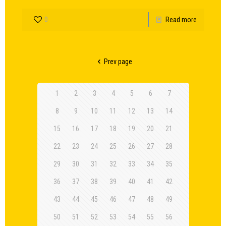
0
Read more
Prev page
1
2
3
4
5
6
7
8
9
10
11
12
13
14
15
16
17
18
19
20
21
22
23
24
25
26
27
28
29
30
31
32
33
34
35
36
37
38
39
40
41
42
43
44
45
46
47
48
49
50
51
52
53
54
55
56