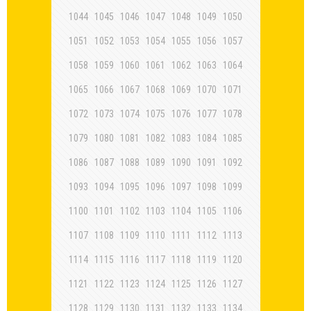
1044
1045
1046
1047
1048
1049
1050
1051
1052
1053
1054
1055
1056
1057
1058
1059
1060
1061
1062
1063
1064
1065
1066
1067
1068
1069
1070
1071
1072
1073
1074
1075
1076
1077
1078
1079
1080
1081
1082
1083
1084
1085
1086
1087
1088
1089
1090
1091
1092
1093
1094
1095
1096
1097
1098
1099
1100
1101
1102
1103
1104
1105
1106
1107
1108
1109
1110
1111
1112
1113
1114
1115
1116
1117
1118
1119
1120
1121
1122
1123
1124
1125
1126
1127
1128
1129
1130
1131
1132
1133
1134