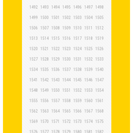
1492
1493
1494
1495
1496
1497
1498
1499
1500
1501
1502
1503
1504
1505
1506
1507
1508
1509
1510
1511
1512
1513
1514
1515
1516
1517
1518
1519
1520
1521
1522
1523
1524
1525
1526
1527
1528
1529
1530
1531
1532
1533
1534
1535
1536
1537
1538
1539
1540
1541
1542
1543
1544
1545
1546
1547
1548
1549
1550
1551
1552
1553
1554
1555
1556
1557
1558
1559
1560
1561
1562
1563
1564
1565
1566
1567
1568
1569
1570
1571
1572
1573
1574
1575
1576
1577
1578
1579
1580
1581
1582