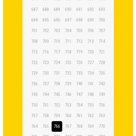
687
688
689
690
691
692
693
694
695
696
697
698
699
700
701
702
703
704
705
706
707
708
709
710
711
712
713
714
715
716
717
718
719
720
721
722
723
724
725
726
727
728
729
730
731
732
733
734
735
736
737
738
739
740
741
742
743
744
745
746
747
748
749
750
751
752
753
754
755
756
757
758
759
760
761
762
763
764
765
766
767
768
769
770