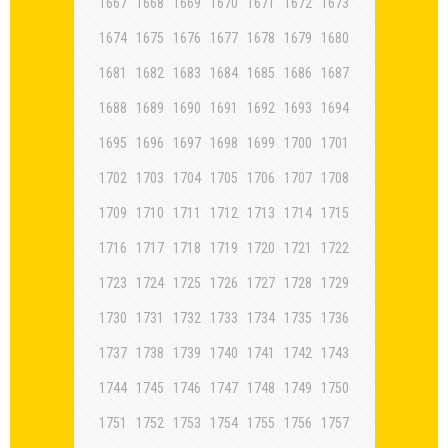
1667
1668
1669
1670
1671
1672
1673
1674
1675
1676
1677
1678
1679
1680
1681
1682
1683
1684
1685
1686
1687
1688
1689
1690
1691
1692
1693
1694
1695
1696
1697
1698
1699
1700
1701
1702
1703
1704
1705
1706
1707
1708
1709
1710
1711
1712
1713
1714
1715
1716
1717
1718
1719
1720
1721
1722
1723
1724
1725
1726
1727
1728
1729
1730
1731
1732
1733
1734
1735
1736
1737
1738
1739
1740
1741
1742
1743
1744
1745
1746
1747
1748
1749
1750
1751
1752
1753
1754
1755
1756
1757