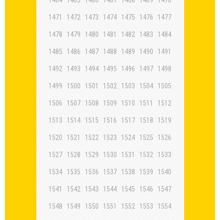
1464
1465
1466
1467
1468
1469
1470
1471
1472
1473
1474
1475
1476
1477
1478
1479
1480
1481
1482
1483
1484
1485
1486
1487
1488
1489
1490
1491
1492
1493
1494
1495
1496
1497
1498
1499
1500
1501
1502
1503
1504
1505
1506
1507
1508
1509
1510
1511
1512
1513
1514
1515
1516
1517
1518
1519
1520
1521
1522
1523
1524
1525
1526
1527
1528
1529
1530
1531
1532
1533
1534
1535
1536
1537
1538
1539
1540
1541
1542
1543
1544
1545
1546
1547
1548
1549
1550
1551
1552
1553
1554