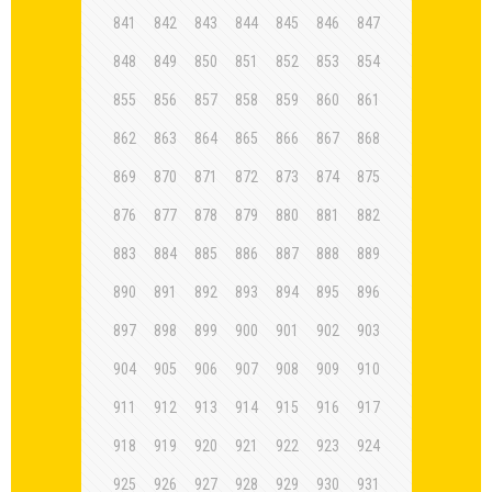
841
842
843
844
845
846
847
848
849
850
851
852
853
854
855
856
857
858
859
860
861
862
863
864
865
866
867
868
869
870
871
872
873
874
875
876
877
878
879
880
881
882
883
884
885
886
887
888
889
890
891
892
893
894
895
896
897
898
899
900
901
902
903
904
905
906
907
908
909
910
911
912
913
914
915
916
917
918
919
920
921
922
923
924
925
926
927
928
929
930
931