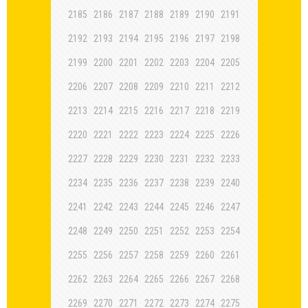
2185
2186
2187
2188
2189
2190
2191
2192
2193
2194
2195
2196
2197
2198
2199
2200
2201
2202
2203
2204
2205
2206
2207
2208
2209
2210
2211
2212
2213
2214
2215
2216
2217
2218
2219
2220
2221
2222
2223
2224
2225
2226
2227
2228
2229
2230
2231
2232
2233
2234
2235
2236
2237
2238
2239
2240
2241
2242
2243
2244
2245
2246
2247
2248
2249
2250
2251
2252
2253
2254
2255
2256
2257
2258
2259
2260
2261
2262
2263
2264
2265
2266
2267
2268
2269
2270
2271
2272
2273
2274
2275