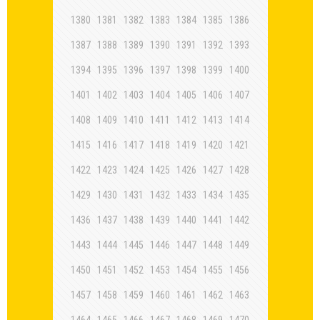
1380
1381
1382
1383
1384
1385
1386
1387
1388
1389
1390
1391
1392
1393
1394
1395
1396
1397
1398
1399
1400
1401
1402
1403
1404
1405
1406
1407
1408
1409
1410
1411
1412
1413
1414
1415
1416
1417
1418
1419
1420
1421
1422
1423
1424
1425
1426
1427
1428
1429
1430
1431
1432
1433
1434
1435
1436
1437
1438
1439
1440
1441
1442
1443
1444
1445
1446
1447
1448
1449
1450
1451
1452
1453
1454
1455
1456
1457
1458
1459
1460
1461
1462
1463