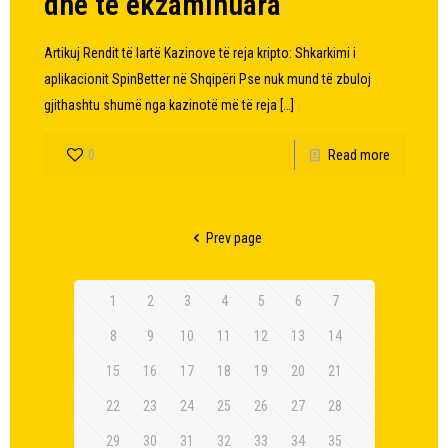
dhe të ekzaminuara
Artikuj Rendit të lartë Kazinove të reja kripto: Shkarkimi i
aplikacionit SpinBetter në Shqipëri Pse nuk mund të zbuloj
gjithashtu shumë nga kazinotë më të reja
[…]
0
Read more
Prev page
1
2
3
4
5
6
7
8
9
10
11
12
13
14
15
16
17
18
19
20
21
22
23
24
25
26
27
28
29
30
31
32
33
34
35