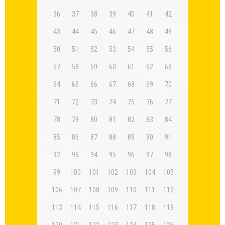
36
37
38
39
40
41
42
43
44
45
46
47
48
49
50
51
52
53
54
55
56
57
58
59
60
61
62
63
64
65
66
67
68
69
70
71
72
73
74
75
76
77
78
79
80
81
82
83
84
85
86
87
88
89
90
91
92
93
94
95
96
97
98
99
100
101
102
103
104
105
106
107
108
109
110
111
112
113
114
115
116
117
118
119