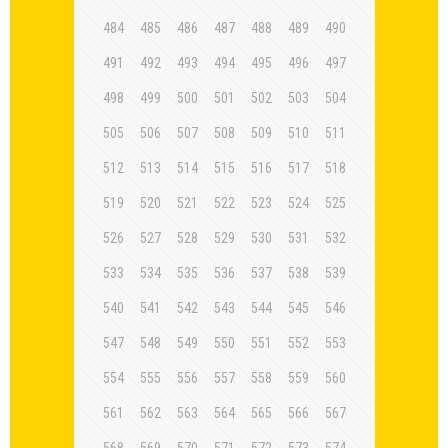
484
485
486
487
488
489
490
491
492
493
494
495
496
497
498
499
500
501
502
503
504
505
506
507
508
509
510
511
512
513
514
515
516
517
518
519
520
521
522
523
524
525
526
527
528
529
530
531
532
533
534
535
536
537
538
539
540
541
542
543
544
545
546
547
548
549
550
551
552
553
554
555
556
557
558
559
560
561
562
563
564
565
566
567