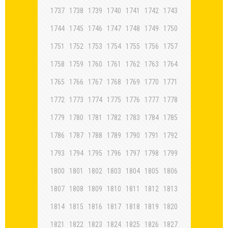
1737
1738
1739
1740
1741
1742
1743
1744
1745
1746
1747
1748
1749
1750
1751
1752
1753
1754
1755
1756
1757
1758
1759
1760
1761
1762
1763
1764
1765
1766
1767
1768
1769
1770
1771
1772
1773
1774
1775
1776
1777
1778
1779
1780
1781
1782
1783
1784
1785
1786
1787
1788
1789
1790
1791
1792
1793
1794
1795
1796
1797
1798
1799
1800
1801
1802
1803
1804
1805
1806
1807
1808
1809
1810
1811
1812
1813
1814
1815
1816
1817
1818
1819
1820
1821
1822
1823
1824
1825
1826
1827