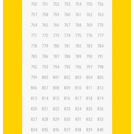
750
751
752
753
754
755
756
757
758
759
760
761
762
763
764
765
766
767
768
769
770
771
772
773
774
775
776
777
778
779
780
781
782
783
784
785
786
787
788
789
790
791
792
793
794
795
796
797
798
799
800
801
802
803
804
805
806
807
808
809
810
811
812
813
814
815
816
817
818
819
820
821
822
823
824
825
826
827
828
829
830
831
832
833
834
835
836
837
838
839
840