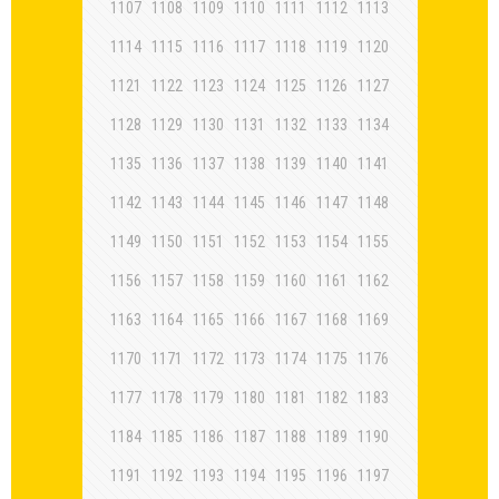
1107
1108
1109
1110
1111
1112
1113
1114
1115
1116
1117
1118
1119
1120
1121
1122
1123
1124
1125
1126
1127
1128
1129
1130
1131
1132
1133
1134
1135
1136
1137
1138
1139
1140
1141
1142
1143
1144
1145
1146
1147
1148
1149
1150
1151
1152
1153
1154
1155
1156
1157
1158
1159
1160
1161
1162
1163
1164
1165
1166
1167
1168
1169
1170
1171
1172
1173
1174
1175
1176
1177
1178
1179
1180
1181
1182
1183
1184
1185
1186
1187
1188
1189
1190
1191
1192
1193
1194
1195
1196
1197