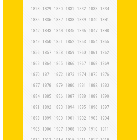
1828
1829
1830
1831
1832
1833
1834
1835
1836
1837
1838
1839
1840
1841
1842
1843
1844
1845
1846
1847
1848
1849
1850
1851
1852
1853
1854
1855
1856
1857
1858
1859
1860
1861
1862
1863
1864
1865
1866
1867
1868
1869
1870
1871
1872
1873
1874
1875
1876
1877
1878
1879
1880
1881
1882
1883
1884
1885
1886
1887
1888
1889
1890
1891
1892
1893
1894
1895
1896
1897
1898
1899
1900
1901
1902
1903
1904
1905
1906
1907
1908
1909
1910
1911