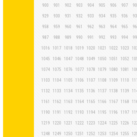
900
901
902
903
904
905
906
907
9
929
930
931
932
933
934
935
936
9
958
959
960
961
962
963
964
965
9
987
988
989
990
991
992
993
994
9
1016
1017
1018
1019
1020
1021
1022
1023
10
1045
1046
1047
1048
1049
1050
1051
1052
10
1074
1075
1076
1077
1078
1079
1080
1081
10
1103
1104
1105
1106
1107
1108
1109
1110
11
1132
1133
1134
1135
1136
1137
1138
1139
11
1161
1162
1163
1164
1165
1166
1167
1168
11
1190
1191
1192
1193
1194
1195
1196
1197
11
1219
1220
1221
1222
1223
1224
1225
1226
12
1248
1249
1250
1251
1252
1253
1254
1255
12