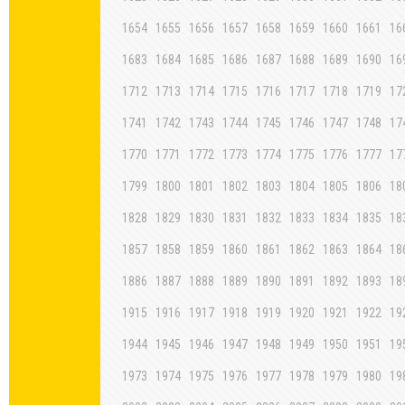
1654
1655
1656
1657
1658
1659
1660
1661
16
1683
1684
1685
1686
1687
1688
1689
1690
16
1712
1713
1714
1715
1716
1717
1718
1719
17
1741
1742
1743
1744
1745
1746
1747
1748
17
1770
1771
1772
1773
1774
1775
1776
1777
17
1799
1800
1801
1802
1803
1804
1805
1806
18
1828
1829
1830
1831
1832
1833
1834
1835
18
1857
1858
1859
1860
1861
1862
1863
1864
18
1886
1887
1888
1889
1890
1891
1892
1893
18
1915
1916
1917
1918
1919
1920
1921
1922
19
1944
1945
1946
1947
1948
1949
1950
1951
19
1973
1974
1975
1976
1977
1978
1979
1980
19