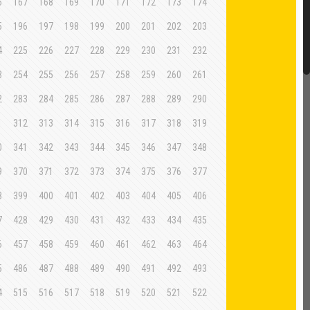
6
167
168
169
170
171
172
173
174
5
196
197
198
199
200
201
202
203
4
225
226
227
228
229
230
231
232
3
254
255
256
257
258
259
260
261
2
283
284
285
286
287
288
289
290
1
312
313
314
315
316
317
318
319
0
341
342
343
344
345
346
347
348
9
370
371
372
373
374
375
376
377
8
399
400
401
402
403
404
405
406
7
428
429
430
431
432
433
434
435
6
457
458
459
460
461
462
463
464
5
486
487
488
489
490
491
492
493
4
515
516
517
518
519
520
521
522