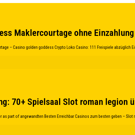
ess Maklercourtage ohne Einzahlung 
tage – Casino golden goddess Crypto Loko Casino: 111 Freispiele abzüglich Ei
ung: 70+ Spielsaal Slot roman legion 
ser as part of angewandten Besten Erreichbar Casinos zum besten geben – Slot