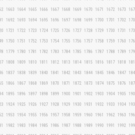
62
1663
1664
1665
1666
1667
1668
1669
1670
1671
1672
1673
167
91
1692
1693
1694
1695
1696
1697
1698
1699
1700
1701
1702
170
20
1721
1722
1723
1724
1725
1726
1727
1728
1729
1730
1731
173
49
1750
1751
1752
1753
1754
1755
1756
1757
1758
1759
1760
176
78
1779
1780
1781
1782
1783
1784
1785
1786
1787
1788
1789
179
07
1808
1809
1810
1811
1812
1813
1814
1815
1816
1817
1818
181
36
1837
1838
1839
1840
1841
1842
1843
1844
1845
1846
1847
184
65
1866
1867
1868
1869
1870
1871
1872
1873
1874
1875
1876
187
94
1895
1896
1897
1898
1899
1900
1901
1902
1903
1904
1905
190
23
1924
1925
1926
1927
1928
1929
1930
1931
1932
1933
1934
193
52
1953
1954
1955
1956
1957
1958
1959
1960
1961
1962
1963
196
81
1982
1983
1984
1985
1986
1987
1988
1989
1990
1991
1992
199