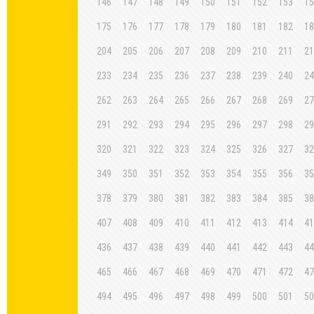
146
147
148
149
150
151
152
153
1
175
176
177
178
179
180
181
182
1
204
205
206
207
208
209
210
211
2
233
234
235
236
237
238
239
240
2
262
263
264
265
266
267
268
269
2
291
292
293
294
295
296
297
298
2
320
321
322
323
324
325
326
327
3
349
350
351
352
353
354
355
356
3
378
379
380
381
382
383
384
385
3
407
408
409
410
411
412
413
414
4
436
437
438
439
440
441
442
443
4
465
466
467
468
469
470
471
472
4
494
495
496
497
498
499
500
501
5