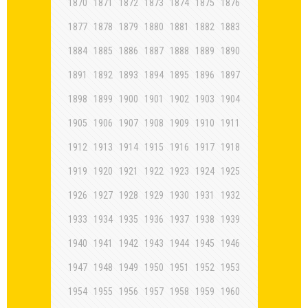
1870
1871
1872
1873
1874
1875
1876
1877
1878
1879
1880
1881
1882
1883
1884
1885
1886
1887
1888
1889
1890
1891
1892
1893
1894
1895
1896
1897
1898
1899
1900
1901
1902
1903
1904
1905
1906
1907
1908
1909
1910
1911
1912
1913
1914
1915
1916
1917
1918
1919
1920
1921
1922
1923
1924
1925
1926
1927
1928
1929
1930
1931
1932
1933
1934
1935
1936
1937
1938
1939
1940
1941
1942
1943
1944
1945
1946
1947
1948
1949
1950
1951
1952
1953
1954
1955
1956
1957
1958
1959
1960