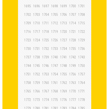
1695
1696
1697
1698
1699
1700
1701
1702
1703
1704
1705
1706
1707
1708
1709
1710
1711
1712
1713
1714
1715
1716
1717
1718
1719
1720
1721
1722
1723
1724
1725
1726
1727
1728
1729
1730
1731
1732
1733
1734
1735
1736
1737
1738
1739
1740
1741
1742
1743
1744
1745
1746
1747
1748
1749
1750
1751
1752
1753
1754
1755
1756
1757
1758
1759
1760
1761
1762
1763
1764
1765
1766
1767
1768
1769
1770
1771
1772
1773
1774
1775
1776
1777
1778
1779
1780
1781
1782
1783
1784
1785