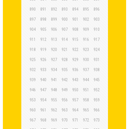
890
891
892
893
894
895
896
897
898
899
900
901
902
903
904
905
906
907
908
909
910
911
912
913
914
915
916
917
918
919
920
921
922
923
924
925
926
927
928
929
930
931
932
933
934
935
936
937
938
939
940
941
942
943
944
945
946
947
948
949
950
951
952
953
954
955
956
957
958
959
960
961
962
963
964
965
966
967
968
969
970
971
972
973