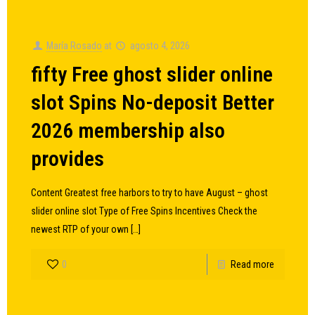
María Rosado
at
agosto 4, 2026
fifty Free ghost slider online
slot Spins No-deposit Better
2026 membership also
provides
Content Greatest free harbors to try to have August – ghost
slider online slot Type of Free Spins Incentives Check the
newest RTP of your own
[…]
0
Read more