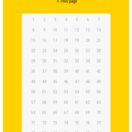
Prev page
1
2
3
4
5
6
7
8
9
10
11
12
13
14
15
16
17
18
19
20
21
22
23
24
25
26
27
28
29
30
31
32
33
34
35
36
37
38
39
40
41
42
43
44
45
46
47
48
49
50
51
52
53
54
55
56
57
58
59
60
61
62
63
64
65
66
67
68
69
70
71
72
73
74
75
76
77