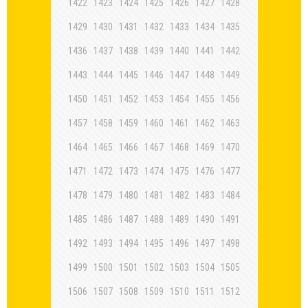
1422
1423
1424
1425
1426
1427
1428
1429
1430
1431
1432
1433
1434
1435
1436
1437
1438
1439
1440
1441
1442
1443
1444
1445
1446
1447
1448
1449
1450
1451
1452
1453
1454
1455
1456
1457
1458
1459
1460
1461
1462
1463
1464
1465
1466
1467
1468
1469
1470
1471
1472
1473
1474
1475
1476
1477
1478
1479
1480
1481
1482
1483
1484
1485
1486
1487
1488
1489
1490
1491
1492
1493
1494
1495
1496
1497
1498
1499
1500
1501
1502
1503
1504
1505
1506
1507
1508
1509
1510
1511
1512