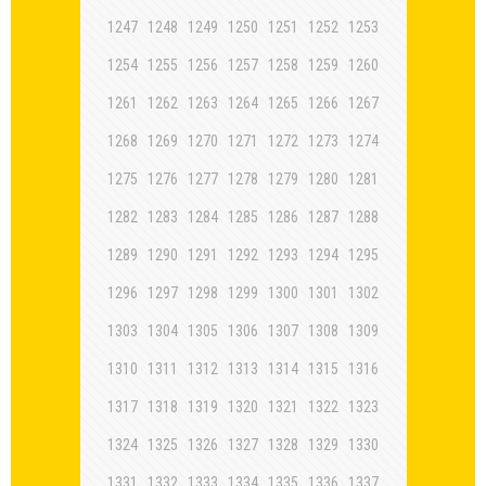
1247
1248
1249
1250
1251
1252
1253
1254
1255
1256
1257
1258
1259
1260
1261
1262
1263
1264
1265
1266
1267
1268
1269
1270
1271
1272
1273
1274
1275
1276
1277
1278
1279
1280
1281
1282
1283
1284
1285
1286
1287
1288
1289
1290
1291
1292
1293
1294
1295
1296
1297
1298
1299
1300
1301
1302
1303
1304
1305
1306
1307
1308
1309
1310
1311
1312
1313
1314
1315
1316
1317
1318
1319
1320
1321
1322
1323
1324
1325
1326
1327
1328
1329
1330
1331
1332
1333
1334
1335
1336
1337