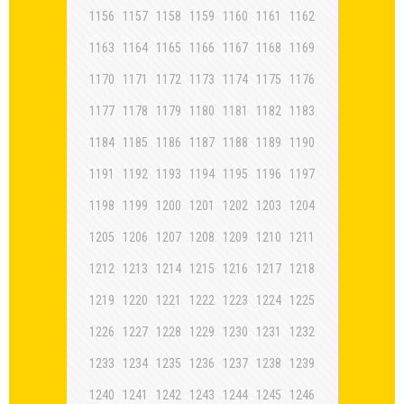
1156
1157
1158
1159
1160
1161
1162
1163
1164
1165
1166
1167
1168
1169
1170
1171
1172
1173
1174
1175
1176
1177
1178
1179
1180
1181
1182
1183
1184
1185
1186
1187
1188
1189
1190
1191
1192
1193
1194
1195
1196
1197
1198
1199
1200
1201
1202
1203
1204
1205
1206
1207
1208
1209
1210
1211
1212
1213
1214
1215
1216
1217
1218
1219
1220
1221
1222
1223
1224
1225
1226
1227
1228
1229
1230
1231
1232
1233
1234
1235
1236
1237
1238
1239
1240
1241
1242
1243
1244
1245
1246