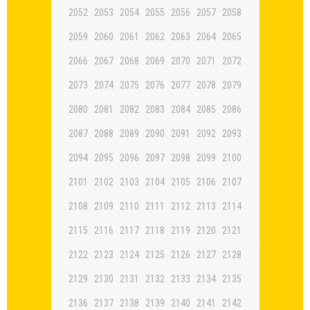
2052
2053
2054
2055
2056
2057
2058
2059
2060
2061
2062
2063
2064
2065
2066
2067
2068
2069
2070
2071
2072
2073
2074
2075
2076
2077
2078
2079
2080
2081
2082
2083
2084
2085
2086
2087
2088
2089
2090
2091
2092
2093
2094
2095
2096
2097
2098
2099
2100
2101
2102
2103
2104
2105
2106
2107
2108
2109
2110
2111
2112
2113
2114
2115
2116
2117
2118
2119
2120
2121
2122
2123
2124
2125
2126
2127
2128
2129
2130
2131
2132
2133
2134
2135
2136
2137
2138
2139
2140
2141
2142