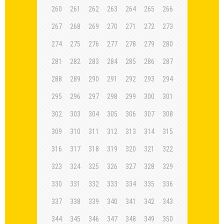
260
261
262
263
264
265
266
267
268
269
270
271
272
273
274
275
276
277
278
279
280
281
282
283
284
285
286
287
288
289
290
291
292
293
294
295
296
297
298
299
300
301
302
303
304
305
306
307
308
309
310
311
312
313
314
315
316
317
318
319
320
321
322
323
324
325
326
327
328
329
330
331
332
333
334
335
336
337
338
339
340
341
342
343
344
345
346
347
348
349
350