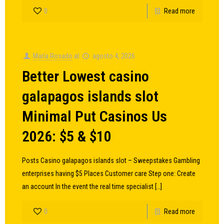
0
Read more
María Rosado
at
agosto 4, 2026
Better Lowest casino
galapagos islands slot
Minimal Put Casinos Us
2026: $5 & $10
Posts Casino galapagos islands slot – Sweepstakes Gambling
enterprises having $5 Places Customer care Step one: Create
an account In the event the real time specialist
[…]
0
Read more