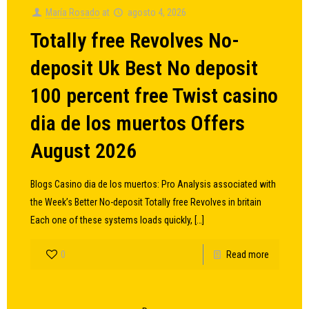
María Rosado
at
agosto 4, 2026
Totally free Revolves No-
deposit Uk Best No deposit
100 percent free Twist casino
dia de los muertos Offers
August 2026
Blogs Casino dia de los muertos: Pro Analysis associated with
the Week’s Better No-deposit Totally free Revolves in britain
Each one of these systems loads quickly,
[…]
0
Read more