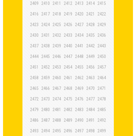
2409
2410
2411
2412
2413
2414
2415
2416
2417
2418
2419
2420
2421
2422
2423
2424
2425
2426
2427
2428
2429
2430
2431
2432
2433
2434
2435
2436
2437
2438
2439
2440
2441
2442
2443
2444
2445
2446
2447
2448
2449
2450
2451
2452
2453
2454
2455
2456
2457
2458
2459
2460
2461
2462
2463
2464
2465
2466
2467
2468
2469
2470
2471
2472
2473
2474
2475
2476
2477
2478
2479
2480
2481
2482
2483
2484
2485
2486
2487
2488
2489
2490
2491
2492
2493
2494
2495
2496
2497
2498
2499