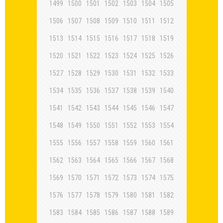
1499
1500
1501
1502
1503
1504
1505
1506
1507
1508
1509
1510
1511
1512
1513
1514
1515
1516
1517
1518
1519
1520
1521
1522
1523
1524
1525
1526
1527
1528
1529
1530
1531
1532
1533
1534
1535
1536
1537
1538
1539
1540
1541
1542
1543
1544
1545
1546
1547
1548
1549
1550
1551
1552
1553
1554
1555
1556
1557
1558
1559
1560
1561
1562
1563
1564
1565
1566
1567
1568
1569
1570
1571
1572
1573
1574
1575
1576
1577
1578
1579
1580
1581
1582
1583
1584
1585
1586
1587
1588
1589