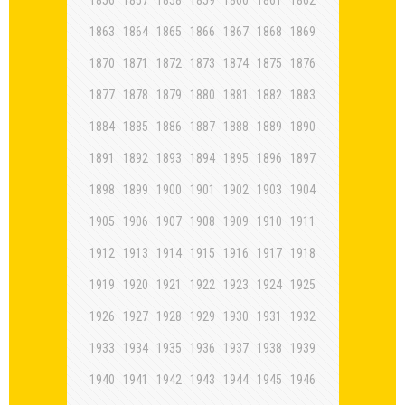
1856
1857
1858
1859
1860
1861
1862
1863
1864
1865
1866
1867
1868
1869
1870
1871
1872
1873
1874
1875
1876
1877
1878
1879
1880
1881
1882
1883
1884
1885
1886
1887
1888
1889
1890
1891
1892
1893
1894
1895
1896
1897
1898
1899
1900
1901
1902
1903
1904
1905
1906
1907
1908
1909
1910
1911
1912
1913
1914
1915
1916
1917
1918
1919
1920
1921
1922
1923
1924
1925
1926
1927
1928
1929
1930
1931
1932
1933
1934
1935
1936
1937
1938
1939
1940
1941
1942
1943
1944
1945
1946