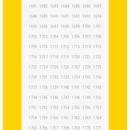
1681
1682
1683
1684
1685
1686
1687
1688
1689
1690
1691
1692
1693
1694
1695
1696
1697
1698
1699
1700
1701
1702
1703
1704
1705
1706
1707
1708
1709
1710
1711
1712
1713
1714
1715
1716
1717
1718
1719
1720
1721
1722
1723
1724
1725
1726
1727
1728
1729
1730
1731
1732
1733
1734
1735
1736
1737
1738
1739
1740
1741
1742
1743
1744
1745
1746
1747
1748
1749
1750
1751
1752
1753
1754
1755
1756
1757
1758
1759
1760
1761
1762
1763
1764
1765
1766
1767
1768
1769
1770
1771