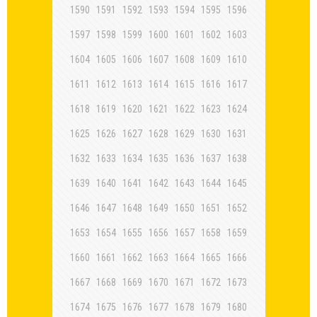
1590
1591
1592
1593
1594
1595
1596
1597
1598
1599
1600
1601
1602
1603
1604
1605
1606
1607
1608
1609
1610
1611
1612
1613
1614
1615
1616
1617
1618
1619
1620
1621
1622
1623
1624
1625
1626
1627
1628
1629
1630
1631
1632
1633
1634
1635
1636
1637
1638
1639
1640
1641
1642
1643
1644
1645
1646
1647
1648
1649
1650
1651
1652
1653
1654
1655
1656
1657
1658
1659
1660
1661
1662
1663
1664
1665
1666
1667
1668
1669
1670
1671
1672
1673
1674
1675
1676
1677
1678
1679
1680