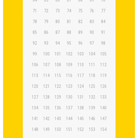
64
65
66
67
68
69
70
71
72
73
74
75
76
77
78
79
80
81
82
83
84
85
86
87
88
89
90
91
92
93
94
95
96
97
98
99
100
101
102
103
104
105
106
107
108
109
110
111
112
113
114
115
116
117
118
119
120
121
122
123
124
125
126
127
128
129
130
131
132
133
134
135
136
137
138
139
140
141
142
143
144
145
146
147
148
149
150
151
152
153
154