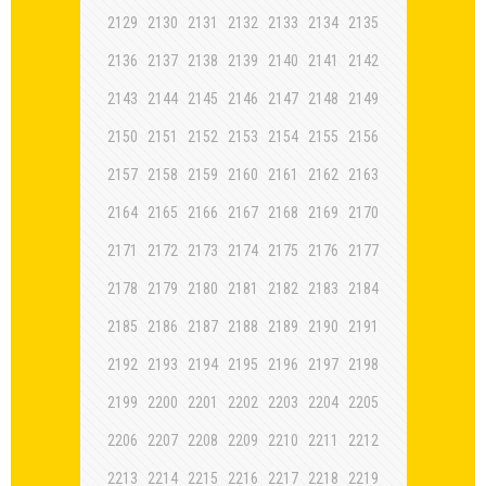
2129
2130
2131
2132
2133
2134
2135
2136
2137
2138
2139
2140
2141
2142
2143
2144
2145
2146
2147
2148
2149
2150
2151
2152
2153
2154
2155
2156
2157
2158
2159
2160
2161
2162
2163
2164
2165
2166
2167
2168
2169
2170
2171
2172
2173
2174
2175
2176
2177
2178
2179
2180
2181
2182
2183
2184
2185
2186
2187
2188
2189
2190
2191
2192
2193
2194
2195
2196
2197
2198
2199
2200
2201
2202
2203
2204
2205
2206
2207
2208
2209
2210
2211
2212
2213
2214
2215
2216
2217
2218
2219