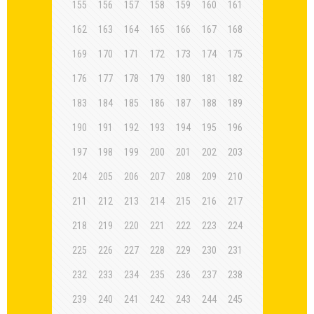
155
156
157
158
159
160
161
162
163
164
165
166
167
168
169
170
171
172
173
174
175
176
177
178
179
180
181
182
183
184
185
186
187
188
189
190
191
192
193
194
195
196
197
198
199
200
201
202
203
204
205
206
207
208
209
210
211
212
213
214
215
216
217
218
219
220
221
222
223
224
225
226
227
228
229
230
231
232
233
234
235
236
237
238
239
240
241
242
243
244
245