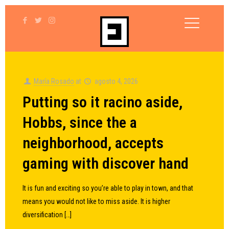
María Rosado
at
agosto 4, 2026
Putting so it racino aside,
Hobbs, since the a
neighborhood, accepts
gaming with discover hand
It is fun and exciting so you’re able to play in town, and that
means you would not like to miss aside. It is higher
diversification
[…]