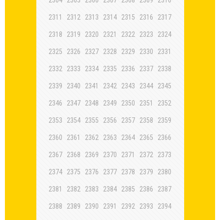
2304
2305
2306
2307
2308
2309
2310
2311
2312
2313
2314
2315
2316
2317
2318
2319
2320
2321
2322
2323
2324
2325
2326
2327
2328
2329
2330
2331
2332
2333
2334
2335
2336
2337
2338
2339
2340
2341
2342
2343
2344
2345
2346
2347
2348
2349
2350
2351
2352
2353
2354
2355
2356
2357
2358
2359
2360
2361
2362
2363
2364
2365
2366
2367
2368
2369
2370
2371
2372
2373
2374
2375
2376
2377
2378
2379
2380
2381
2382
2383
2384
2385
2386
2387
2388
2389
2390
2391
2392
2393
2394