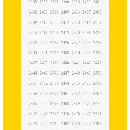
2395
2396
2397
2398
2399
2400
2401
2402
2403
2404
2405
2406
2407
2408
2409
2410
2411
2412
2413
2414
2415
2416
2417
2418
2419
2420
2421
2422
2423
2424
2425
2426
2427
2428
2429
2430
2431
2432
2433
2434
2435
2436
2437
2438
2439
2440
2441
2442
2443
2444
2445
2446
2447
2448
2449
2450
2451
2452
2453
2454
2455
2456
2457
2458
2459
2460
2461
2462
2463
2464
2465
2466
2467
2468
2469
2470
2471
2472
2473
2474
2475
2476
2477
2478
2479
2480
2481
2482
2483
2484
2485