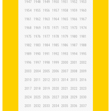
1947
1948
1949
1950
1951
1952
1953
1954
1955
1956
1957
1958
1959
1960
1961
1962
1963
1964
1965
1966
1967
1968
1969
1970
1971
1972
1973
1974
1975
1976
1977
1978
1979
1980
1981
1982
1983
1984
1985
1986
1987
1988
1989
1990
1991
1992
1993
1994
1995
1996
1997
1998
1999
2000
2001
2002
2003
2004
2005
2006
2007
2008
2009
2010
2011
2012
2013
2014
2015
2016
2017
2018
2019
2020
2021
2022
2023
2024
2025
2026
2027
2028
2029
2030
2031
2032
2033
2034
2035
2036
2037