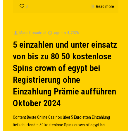
0
Read more
María Rosado
at
agosto 4, 2026
5 einzahlen und unter einsatz
von bis zu 80 50 kostenlose
Spins crown of egypt bei
Registrierung ohne
Einzahlung Prämie aufführen
Oktober 2024
Content Beste Online Casinos über 5 Euroletten Einzahlung
tiefschürfend – 50 kostenlose Spins crown of egypt bei