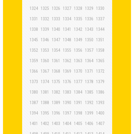
1324
1325
1326
1327
1328
1329
1330
1331
1332
1333
1334
1335
1336
1337
1338
1339
1340
1341
1342
1343
1344
1345
1346
1347
1348
1349
1350
1351
1352
1353
1354
1355
1356
1357
1358
1359
1360
1361
1362
1363
1364
1365
1366
1367
1368
1369
1370
1371
1372
1373
1374
1375
1376
1377
1378
1379
1380
1381
1382
1383
1384
1385
1386
1387
1388
1389
1390
1391
1392
1393
1394
1395
1396
1397
1398
1399
1400
1401
1402
1403
1404
1405
1406
1407