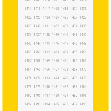
1408
1409
1410
1411
1412
1413
1414
1415
1416
1417
1418
1419
1420
1421
1422
1423
1424
1425
1426
1427
1428
1429
1430
1431
1432
1433
1434
1435
1436
1437
1438
1439
1440
1441
1442
1443
1444
1445
1446
1447
1448
1449
1450
1451
1452
1453
1454
1455
1456
1457
1458
1459
1460
1461
1462
1463
1464
1465
1466
1467
1468
1469
1470
1471
1472
1473
1474
1475
1476
1477
1478
1479
1480
1481
1482
1483
1484
1485
1486
1487
1488
1489
1490
1491
1492
1493
1494
1495
1496
1497
1498