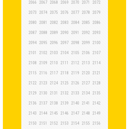
2066
2067
2068
2069
2070
2071
2072
2073
2074
2075
2076
2077
2078
2079
2080
2081
2082
2083
2084
2085
2086
2087
2088
2089
2090
2091
2092
2093
2094
2095
2096
2097
2098
2099
2100
2101
2102
2103
2104
2105
2106
2107
2108
2109
2110
2111
2112
2113
2114
2115
2116
2117
2118
2119
2120
2121
2122
2123
2124
2125
2126
2127
2128
2129
2130
2131
2132
2133
2134
2135
2136
2137
2138
2139
2140
2141
2142
2143
2144
2145
2146
2147
2148
2149
2150
2151
2152
2153
2154
2155
2156