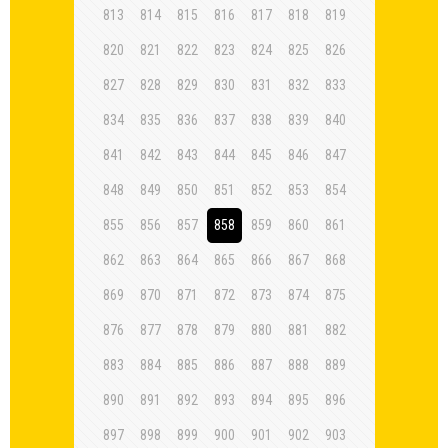
813
814
815
816
817
818
819
820
821
822
823
824
825
826
827
828
829
830
831
832
833
834
835
836
837
838
839
840
841
842
843
844
845
846
847
848
849
850
851
852
853
854
855
856
857
858
859
860
861
862
863
864
865
866
867
868
869
870
871
872
873
874
875
876
877
878
879
880
881
882
883
884
885
886
887
888
889
890
891
892
893
894
895
896
897
898
899
900
901
902
903