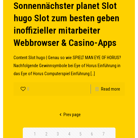
Sonnennächster planet Slot
hugo Slot zum besten geben
inoffizieller mitarbeiter
Webbrowser & Casino-Apps
Content Slot hugo | Genau so wie SPIELT MAN EYE OF HORUS?
Nachfolgende Gewinnsymbole bei Eye of Horus Einführung in
das Eye of Horus Computerspiel Einführung
[…]
0
Read more
Prev page
1
2
3
4
5
6
7