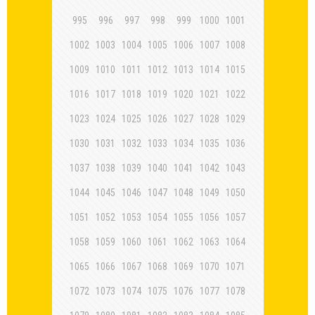
995
996
997
998
999
1000
1001
1002
1003
1004
1005
1006
1007
1008
1009
1010
1011
1012
1013
1014
1015
1016
1017
1018
1019
1020
1021
1022
1023
1024
1025
1026
1027
1028
1029
1030
1031
1032
1033
1034
1035
1036
1037
1038
1039
1040
1041
1042
1043
1044
1045
1046
1047
1048
1049
1050
1051
1052
1053
1054
1055
1056
1057
1058
1059
1060
1061
1062
1063
1064
1065
1066
1067
1068
1069
1070
1071
1072
1073
1074
1075
1076
1077
1078