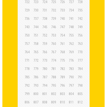
722
723
724
725
726
727
728
729
730
731
732
733
734
735
736
737
738
739
740
741
742
743
744
745
746
747
748
749
750
751
752
753
754
755
756
757
758
759
760
761
762
763
764
765
766
767
768
769
770
771
772
773
774
775
776
777
778
779
780
781
782
783
784
785
786
787
788
789
790
791
792
793
794
795
796
797
798
799
800
801
802
803
804
805
806
807
808
809
810
811
812