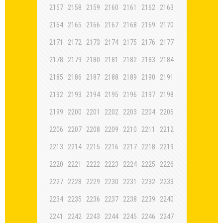
2157
2158
2159
2160
2161
2162
2163
2164
2165
2166
2167
2168
2169
2170
2171
2172
2173
2174
2175
2176
2177
2178
2179
2180
2181
2182
2183
2184
2185
2186
2187
2188
2189
2190
2191
2192
2193
2194
2195
2196
2197
2198
2199
2200
2201
2202
2203
2204
2205
2206
2207
2208
2209
2210
2211
2212
2213
2214
2215
2216
2217
2218
2219
2220
2221
2222
2223
2224
2225
2226
2227
2228
2229
2230
2231
2232
2233
2234
2235
2236
2237
2238
2239
2240
2241
2242
2243
2244
2245
2246
2247