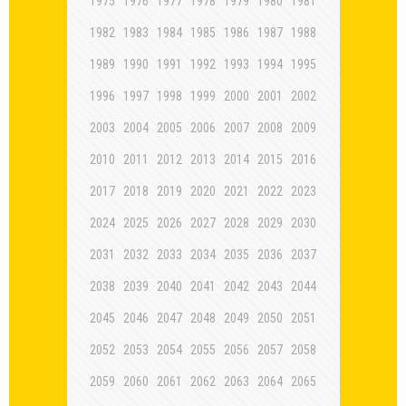
1975
1976
1977
1978
1979
1980
1981
1982
1983
1984
1985
1986
1987
1988
1989
1990
1991
1992
1993
1994
1995
1996
1997
1998
1999
2000
2001
2002
2003
2004
2005
2006
2007
2008
2009
2010
2011
2012
2013
2014
2015
2016
2017
2018
2019
2020
2021
2022
2023
2024
2025
2026
2027
2028
2029
2030
2031
2032
2033
2034
2035
2036
2037
2038
2039
2040
2041
2042
2043
2044
2045
2046
2047
2048
2049
2050
2051
2052
2053
2054
2055
2056
2057
2058
2059
2060
2061
2062
2063
2064
2065