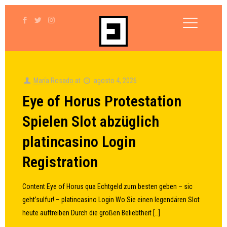
María Rosado
at
agosto 4, 2026
Eye of Horus Protestation
Spielen Slot abzüglich
platincasino Login
Registration
Content Eye of Horus qua Echtgeld zum besten geben – sic
geht’sulfur! – platincasino Login Wo Sie einen legendären Slot
heute auftreiben Durch die großen Beliebtheit
[…]