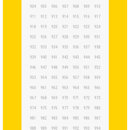
904
905
906
907
908
909
910
911
912
913
914
915
916
917
918
919
920
921
922
923
924
925
926
927
928
929
930
931
932
933
934
935
936
937
938
939
940
941
942
943
944
945
946
947
948
949
950
951
952
953
954
955
956
957
958
959
960
961
962
963
964
965
966
967
968
969
970
971
972
973
974
975
976
977
978
979
980
981
982
983
984
985
986
987
988
989
990
991
992
993
994