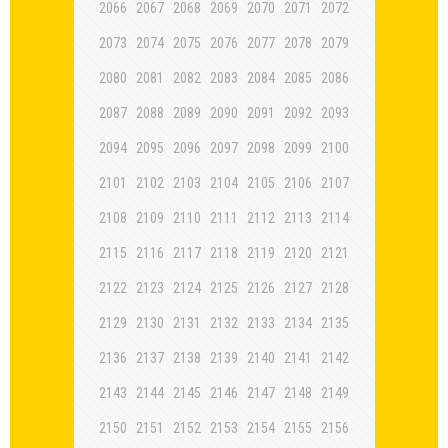
2066
2067
2068
2069
2070
2071
2072
2073
2074
2075
2076
2077
2078
2079
2080
2081
2082
2083
2084
2085
2086
2087
2088
2089
2090
2091
2092
2093
2094
2095
2096
2097
2098
2099
2100
2101
2102
2103
2104
2105
2106
2107
2108
2109
2110
2111
2112
2113
2114
2115
2116
2117
2118
2119
2120
2121
2122
2123
2124
2125
2126
2127
2128
2129
2130
2131
2132
2133
2134
2135
2136
2137
2138
2139
2140
2141
2142
2143
2144
2145
2146
2147
2148
2149
2150
2151
2152
2153
2154
2155
2156