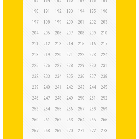
183
184
185
186
187
188
189
190
191
192
193
194
195
196
197
198
199
200
201
202
203
204
205
206
207
208
209
210
211
212
213
214
215
216
217
218
219
220
221
222
223
224
225
226
227
228
229
230
231
232
233
234
235
236
237
238
239
240
241
242
243
244
245
246
247
248
249
250
251
252
253
254
255
256
257
258
259
260
261
262
263
264
265
266
267
268
269
270
271
272
273