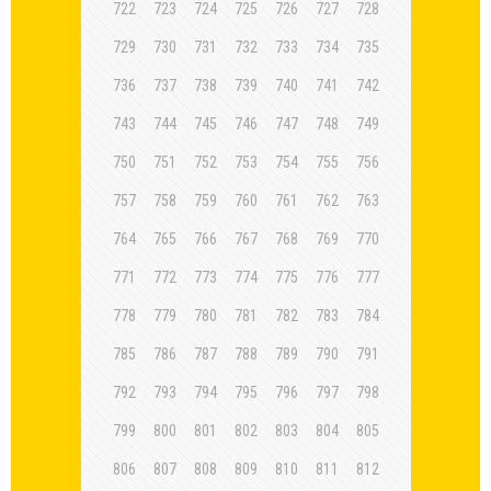
722
723
724
725
726
727
728
729
730
731
732
733
734
735
736
737
738
739
740
741
742
743
744
745
746
747
748
749
750
751
752
753
754
755
756
757
758
759
760
761
762
763
764
765
766
767
768
769
770
771
772
773
774
775
776
777
778
779
780
781
782
783
784
785
786
787
788
789
790
791
792
793
794
795
796
797
798
799
800
801
802
803
804
805
806
807
808
809
810
811
812