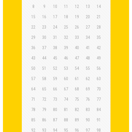
8
9
10
11
12
13
14
15
16
17
18
19
20
21
22
23
24
25
26
27
28
29
30
31
32
33
34
35
36
37
38
39
40
41
42
43
44
45
46
47
48
49
50
51
52
53
54
55
56
57
58
59
60
61
62
63
64
65
66
67
68
69
70
71
72
73
74
75
76
77
78
79
80
81
82
83
84
85
86
87
88
89
90
91
92
93
94
95
96
97
98