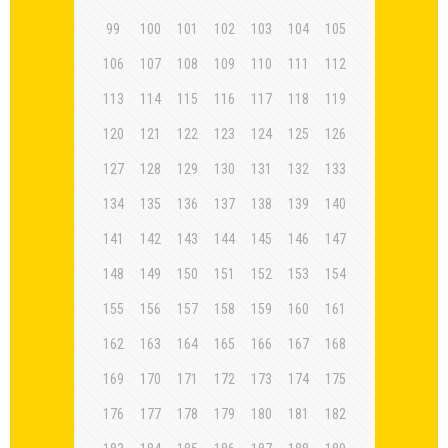
99
100
101
102
103
104
105
106
107
108
109
110
111
112
113
114
115
116
117
118
119
120
121
122
123
124
125
126
127
128
129
130
131
132
133
134
135
136
137
138
139
140
141
142
143
144
145
146
147
148
149
150
151
152
153
154
155
156
157
158
159
160
161
162
163
164
165
166
167
168
169
170
171
172
173
174
175
176
177
178
179
180
181
182