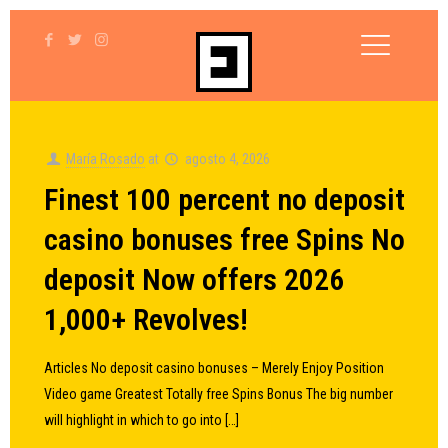
María Rosado
at
agosto 4, 2026
Finest 100 percent no deposit
casino bonuses free Spins No
deposit Now offers 2026
1,000+ Revolves!
Articles No deposit casino bonuses – Merely Enjoy Position
Video game Greatest Totally free Spins Bonus The big number
will highlight in which to go into
[…]