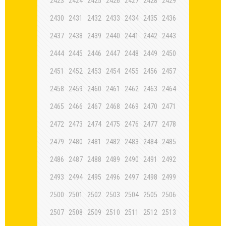
2423
2424
2425
2426
2427
2428
2429
2430
2431
2432
2433
2434
2435
2436
2437
2438
2439
2440
2441
2442
2443
2444
2445
2446
2447
2448
2449
2450
2451
2452
2453
2454
2455
2456
2457
2458
2459
2460
2461
2462
2463
2464
2465
2466
2467
2468
2469
2470
2471
2472
2473
2474
2475
2476
2477
2478
2479
2480
2481
2482
2483
2484
2485
2486
2487
2488
2489
2490
2491
2492
2493
2494
2495
2496
2497
2498
2499
2500
2501
2502
2503
2504
2505
2506
2507
2508
2509
2510
2511
2512
2513