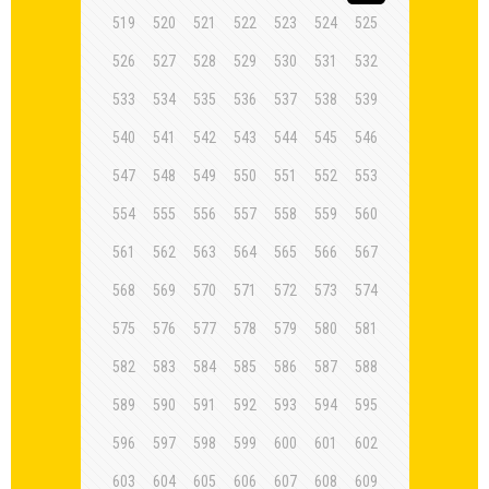
519
520
521
522
523
524
525
526
527
528
529
530
531
532
533
534
535
536
537
538
539
540
541
542
543
544
545
546
547
548
549
550
551
552
553
554
555
556
557
558
559
560
561
562
563
564
565
566
567
568
569
570
571
572
573
574
575
576
577
578
579
580
581
582
583
584
585
586
587
588
589
590
591
592
593
594
595
596
597
598
599
600
601
602
603
604
605
606
607
608
609