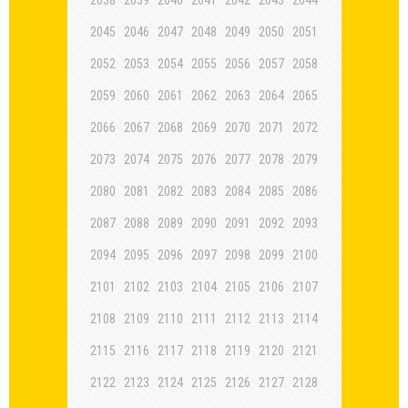
2038
2039
2040
2041
2042
2043
2044
2045
2046
2047
2048
2049
2050
2051
2052
2053
2054
2055
2056
2057
2058
2059
2060
2061
2062
2063
2064
2065
2066
2067
2068
2069
2070
2071
2072
2073
2074
2075
2076
2077
2078
2079
2080
2081
2082
2083
2084
2085
2086
2087
2088
2089
2090
2091
2092
2093
2094
2095
2096
2097
2098
2099
2100
2101
2102
2103
2104
2105
2106
2107
2108
2109
2110
2111
2112
2113
2114
2115
2116
2117
2118
2119
2120
2121
2122
2123
2124
2125
2126
2127
2128