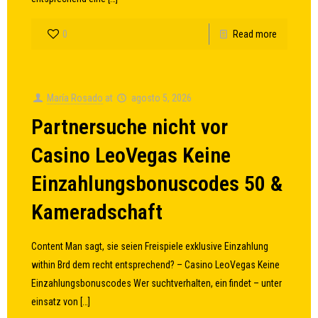
0
Read more
María Rosado
at
agosto 5, 2026
Partnersuche nicht vor
Casino LeoVegas Keine
Einzahlungsbonuscodes 50 &
Kameradschaft
Content Man sagt, sie seien Freispiele exklusive Einzahlung
within Brd dem recht entsprechend? – Casino LeoVegas Keine
Einzahlungsbonuscodes Wer suchtverhalten, ein findet – unter
einsatz von
[…]