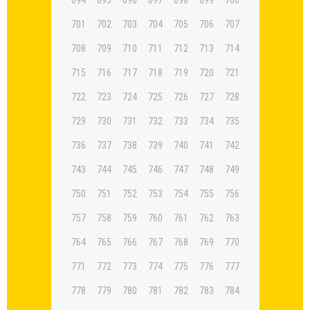
694
695
696
697
698
699
700
701
702
703
704
705
706
707
708
709
710
711
712
713
714
715
716
717
718
719
720
721
722
723
724
725
726
727
728
729
730
731
732
733
734
735
736
737
738
739
740
741
742
743
744
745
746
747
748
749
750
751
752
753
754
755
756
757
758
759
760
761
762
763
764
765
766
767
768
769
770
771
772
773
774
775
776
777
778
779
780
781
782
783
784