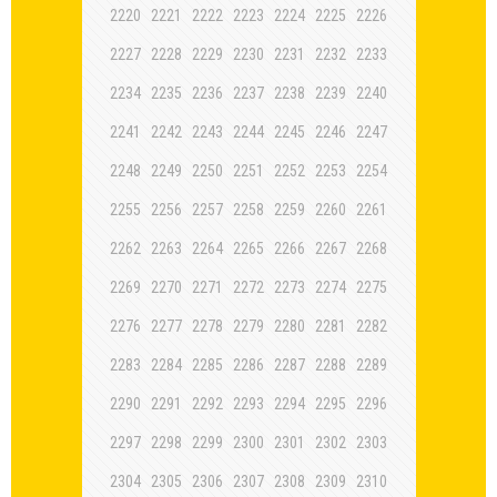
2220
2221
2222
2223
2224
2225
2226
2227
2228
2229
2230
2231
2232
2233
2234
2235
2236
2237
2238
2239
2240
2241
2242
2243
2244
2245
2246
2247
2248
2249
2250
2251
2252
2253
2254
2255
2256
2257
2258
2259
2260
2261
2262
2263
2264
2265
2266
2267
2268
2269
2270
2271
2272
2273
2274
2275
2276
2277
2278
2279
2280
2281
2282
2283
2284
2285
2286
2287
2288
2289
2290
2291
2292
2293
2294
2295
2296
2297
2298
2299
2300
2301
2302
2303
2304
2305
2306
2307
2308
2309
2310