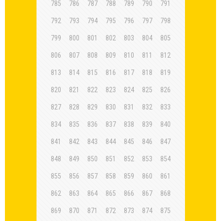
785
786
787
788
789
790
791
792
793
794
795
796
797
798
799
800
801
802
803
804
805
806
807
808
809
810
811
812
813
814
815
816
817
818
819
820
821
822
823
824
825
826
827
828
829
830
831
832
833
834
835
836
837
838
839
840
841
842
843
844
845
846
847
848
849
850
851
852
853
854
855
856
857
858
859
860
861
862
863
864
865
866
867
868
869
870
871
872
873
874
875