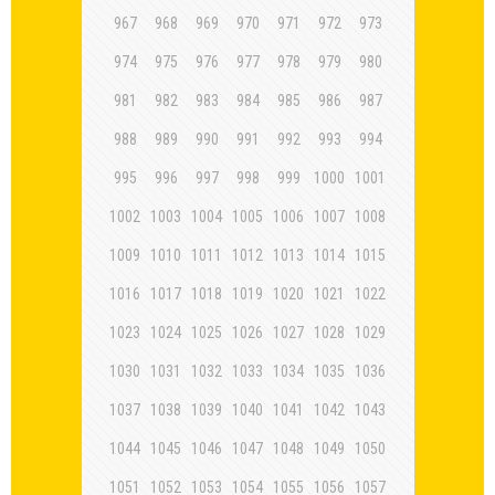
967
968
969
970
971
972
973
974
975
976
977
978
979
980
981
982
983
984
985
986
987
988
989
990
991
992
993
994
995
996
997
998
999
1000
1001
1002
1003
1004
1005
1006
1007
1008
1009
1010
1011
1012
1013
1014
1015
1016
1017
1018
1019
1020
1021
1022
1023
1024
1025
1026
1027
1028
1029
1030
1031
1032
1033
1034
1035
1036
1037
1038
1039
1040
1041
1042
1043
1044
1045
1046
1047
1048
1049
1050
1051
1052
1053
1054
1055
1056
1057