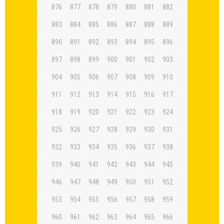
876
877
878
879
880
881
882
883
884
885
886
887
888
889
890
891
892
893
894
895
896
897
898
899
900
901
902
903
904
905
906
907
908
909
910
911
912
913
914
915
916
917
918
919
920
921
922
923
924
925
926
927
928
929
930
931
932
933
934
935
936
937
938
939
940
941
942
943
944
945
946
947
948
949
950
951
952
953
954
955
956
957
958
959
960
961
962
963
964
965
966