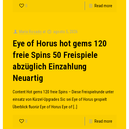
0
Read more
María Rosado
at
agosto 5, 2026
Eye of Horus hot gems 120
freie Spins 50 Freispiele
abzüglich Einzahlung
Neuartig
Content Hot gems 120 freie Spins – Diese Freispielrunde unter
einsatz von Kürzel-Upgrades Sic sei Eye of Horus gespielt
Überblick fluorür Eye of Horus Eye of
[…]
0
Read more