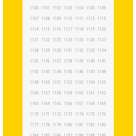
1100
1101
1102
1103
1104
1105
1106
1107
1108
1109
1110
1111
1112
1113
1114
1115
1116
1117
1118
1119
1120
1121
1122
1123
1124
1125
1126
1127
1128
1129
1130
1131
1132
1133
1134
1135
1136
1137
1138
1139
1140
1141
1142
1143
1144
1145
1146
1147
1148
1149
1150
1151
1152
1153
1154
1155
1156
1157
1158
1159
1160
1161
1162
1163
1164
1165
1166
1167
1168
1169
1170
1171
1172
1173
1174
1175
1176
1177
1178
1179
1180
1181
1182
1183
1184
1185
1186
1187
1188
1189
1190