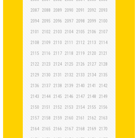
2087
2088
2089
2090
2091
2092
2093
2094
2095
2096
2097
2098
2099
2100
2101
2102
2103
2104
2105
2106
2107
2108
2109
2110
2111
2112
2113
2114
2115
2116
2117
2118
2119
2120
2121
2122
2123
2124
2125
2126
2127
2128
2129
2130
2131
2132
2133
2134
2135
2136
2137
2138
2139
2140
2141
2142
2143
2144
2145
2146
2147
2148
2149
2150
2151
2152
2153
2154
2155
2156
2157
2158
2159
2160
2161
2162
2163
2164
2165
2166
2167
2168
2169
2170