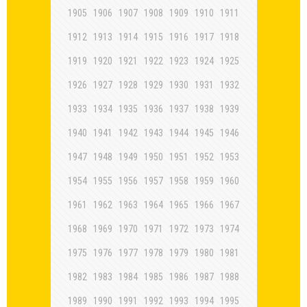
1905
1906
1907
1908
1909
1910
1911
1912
1913
1914
1915
1916
1917
1918
1919
1920
1921
1922
1923
1924
1925
1926
1927
1928
1929
1930
1931
1932
1933
1934
1935
1936
1937
1938
1939
1940
1941
1942
1943
1944
1945
1946
1947
1948
1949
1950
1951
1952
1953
1954
1955
1956
1957
1958
1959
1960
1961
1962
1963
1964
1965
1966
1967
1968
1969
1970
1971
1972
1973
1974
1975
1976
1977
1978
1979
1980
1981
1982
1983
1984
1985
1986
1987
1988
1989
1990
1991
1992
1993
1994
1995