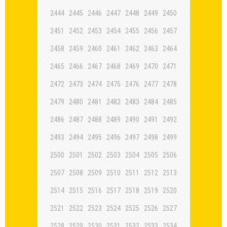
2444
2445
2446
2447
2448
2449
2450
2451
2452
2453
2454
2455
2456
2457
2458
2459
2460
2461
2462
2463
2464
2465
2466
2467
2468
2469
2470
2471
2472
2473
2474
2475
2476
2477
2478
2479
2480
2481
2482
2483
2484
2485
2486
2487
2488
2489
2490
2491
2492
2493
2494
2495
2496
2497
2498
2499
2500
2501
2502
2503
2504
2505
2506
2507
2508
2509
2510
2511
2512
2513
2514
2515
2516
2517
2518
2519
2520
2521
2522
2523
2524
2525
2526
2527
2528
2529
2530
2531
2532
2533
2534