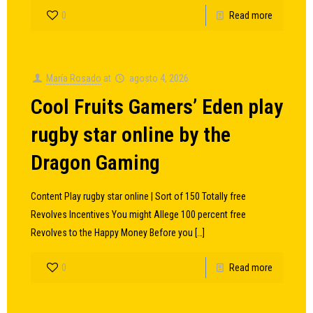
0
Read more
María Rosado
at
agosto 4, 2026
Cool Fruits Gamers’ Eden play
rugby star online by the
Dragon Gaming
Content Play rugby star online | Sort of 150 Totally free
Revolves Incentives You might Allege 100 percent free
Revolves to the Happy Money Before you
[…]
0
Read more