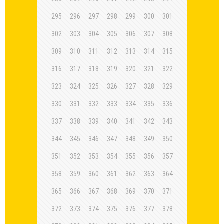
295
296
297
298
299
300
301
302
303
304
305
306
307
308
309
310
311
312
313
314
315
316
317
318
319
320
321
322
323
324
325
326
327
328
329
330
331
332
333
334
335
336
337
338
339
340
341
342
343
344
345
346
347
348
349
350
351
352
353
354
355
356
357
358
359
360
361
362
363
364
365
366
367
368
369
370
371
372
373
374
375
376
377
378