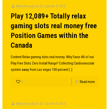
María Rosado
at
agosto 4, 2026
Play 12,089+ Totally relax
gaming slots real money free
Position Games within the
Canada
Content Relax gaming slots real money: Why Favor All of our
Play Free Slots Zero Install Range? Collecting Cardiovascular
system away from Las vegas 100 percent
[…]
0
Read more
María Rosado
at
agosto 4, 2026