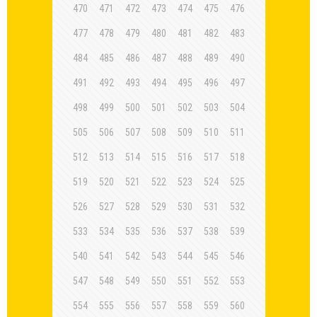
470
471
472
473
474
475
476
477
478
479
480
481
482
483
484
485
486
487
488
489
490
491
492
493
494
495
496
497
498
499
500
501
502
503
504
505
506
507
508
509
510
511
512
513
514
515
516
517
518
519
520
521
522
523
524
525
526
527
528
529
530
531
532
533
534
535
536
537
538
539
540
541
542
543
544
545
546
547
548
549
550
551
552
553
554
555
556
557
558
559
560