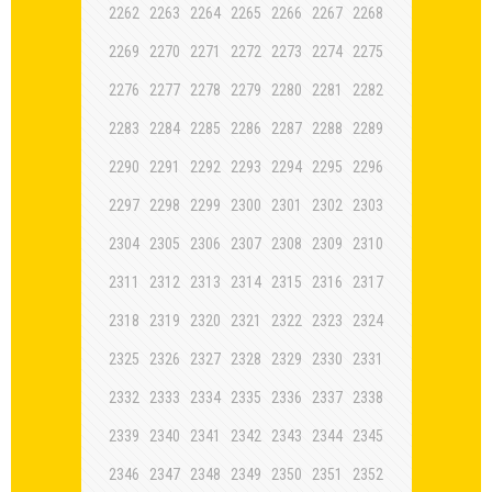
2262
2263
2264
2265
2266
2267
2268
2269
2270
2271
2272
2273
2274
2275
2276
2277
2278
2279
2280
2281
2282
2283
2284
2285
2286
2287
2288
2289
2290
2291
2292
2293
2294
2295
2296
2297
2298
2299
2300
2301
2302
2303
2304
2305
2306
2307
2308
2309
2310
2311
2312
2313
2314
2315
2316
2317
2318
2319
2320
2321
2322
2323
2324
2325
2326
2327
2328
2329
2330
2331
2332
2333
2334
2335
2336
2337
2338
2339
2340
2341
2342
2343
2344
2345
2346
2347
2348
2349
2350
2351
2352