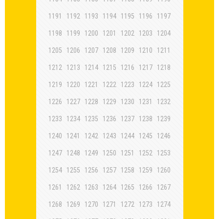
1191
1192
1193
1194
1195
1196
1197
1198
1199
1200
1201
1202
1203
1204
1205
1206
1207
1208
1209
1210
1211
1212
1213
1214
1215
1216
1217
1218
1219
1220
1221
1222
1223
1224
1225
1226
1227
1228
1229
1230
1231
1232
1233
1234
1235
1236
1237
1238
1239
1240
1241
1242
1243
1244
1245
1246
1247
1248
1249
1250
1251
1252
1253
1254
1255
1256
1257
1258
1259
1260
1261
1262
1263
1264
1265
1266
1267
1268
1269
1270
1271
1272
1273
1274