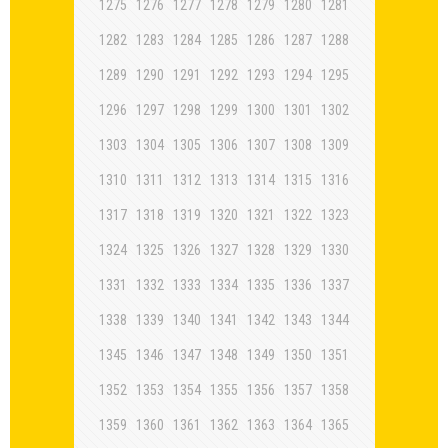
1275
1276
1277
1278
1279
1280
1281
1282
1283
1284
1285
1286
1287
1288
1289
1290
1291
1292
1293
1294
1295
1296
1297
1298
1299
1300
1301
1302
1303
1304
1305
1306
1307
1308
1309
1310
1311
1312
1313
1314
1315
1316
1317
1318
1319
1320
1321
1322
1323
1324
1325
1326
1327
1328
1329
1330
1331
1332
1333
1334
1335
1336
1337
1338
1339
1340
1341
1342
1343
1344
1345
1346
1347
1348
1349
1350
1351
1352
1353
1354
1355
1356
1357
1358
1359
1360
1361
1362
1363
1364
1365