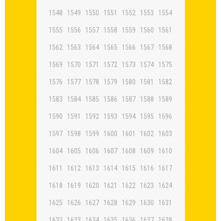
1548
1549
1550
1551
1552
1553
1554
1555
1556
1557
1558
1559
1560
1561
1562
1563
1564
1565
1566
1567
1568
1569
1570
1571
1572
1573
1574
1575
1576
1577
1578
1579
1580
1581
1582
1583
1584
1585
1586
1587
1588
1589
1590
1591
1592
1593
1594
1595
1596
1597
1598
1599
1600
1601
1602
1603
1604
1605
1606
1607
1608
1609
1610
1611
1612
1613
1614
1615
1616
1617
1618
1619
1620
1621
1622
1623
1624
1625
1626
1627
1628
1629
1630
1631
1632
1633
1634
1635
1636
1637
1638