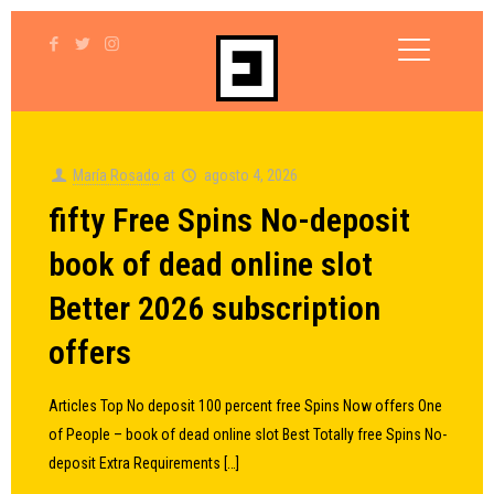
María Rosado
at
agosto 4, 2026
fifty Free Spins No-deposit
book of dead online slot
Better 2026 subscription
offers
Articles Top No deposit 100 percent free Spins Now offers One
of People – book of dead online slot Best Totally free Spins No-
deposit Extra Requirements
[…]