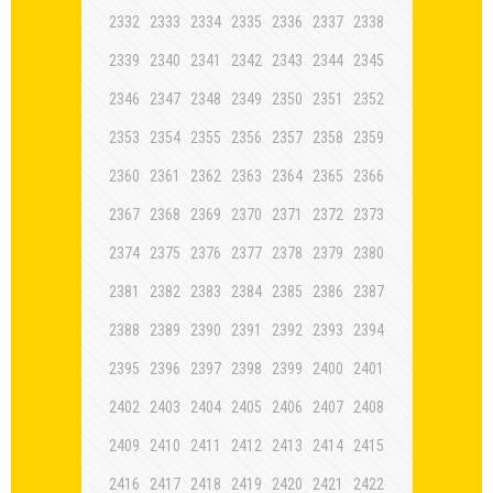
2332
2333
2334
2335
2336
2337
2338
2339
2340
2341
2342
2343
2344
2345
2346
2347
2348
2349
2350
2351
2352
2353
2354
2355
2356
2357
2358
2359
2360
2361
2362
2363
2364
2365
2366
2367
2368
2369
2370
2371
2372
2373
2374
2375
2376
2377
2378
2379
2380
2381
2382
2383
2384
2385
2386
2387
2388
2389
2390
2391
2392
2393
2394
2395
2396
2397
2398
2399
2400
2401
2402
2403
2404
2405
2406
2407
2408
2409
2410
2411
2412
2413
2414
2415
2416
2417
2418
2419
2420
2421
2422