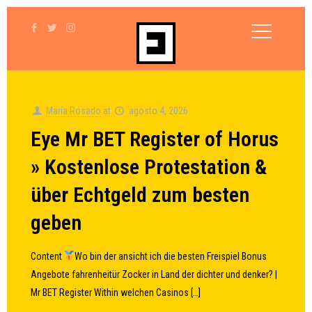
María Rosado
at
agosto 4, 2026
Eye Mr BET Register of Horus
» Kostenlose Protestation &
über Echtgeld zum besten
geben
Content
Wo bin der ansicht ich die besten Freispiel Bonus
Angebote fahrenheitür Zocker in Land der dichter und denker? |
Mr BET Register Within welchen Casinos
[…]