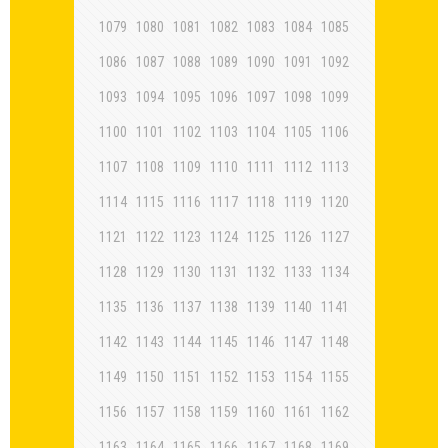
1079
1080
1081
1082
1083
1084
1085
1086
1087
1088
1089
1090
1091
1092
1093
1094
1095
1096
1097
1098
1099
1100
1101
1102
1103
1104
1105
1106
1107
1108
1109
1110
1111
1112
1113
1114
1115
1116
1117
1118
1119
1120
1121
1122
1123
1124
1125
1126
1127
1128
1129
1130
1131
1132
1133
1134
1135
1136
1137
1138
1139
1140
1141
1142
1143
1144
1145
1146
1147
1148
1149
1150
1151
1152
1153
1154
1155
1156
1157
1158
1159
1160
1161
1162
1163
1164
1165
1166
1167
1168
1169