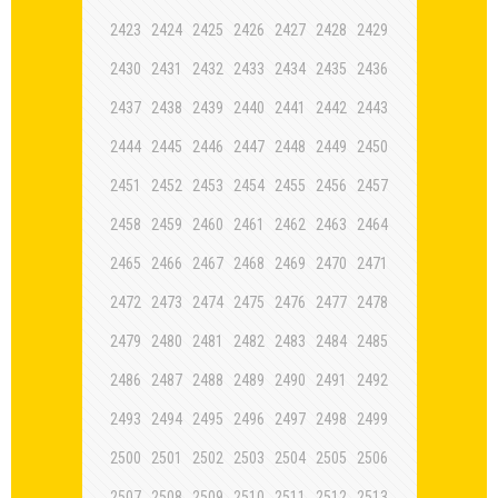
2423
2424
2425
2426
2427
2428
2429
2430
2431
2432
2433
2434
2435
2436
2437
2438
2439
2440
2441
2442
2443
2444
2445
2446
2447
2448
2449
2450
2451
2452
2453
2454
2455
2456
2457
2458
2459
2460
2461
2462
2463
2464
2465
2466
2467
2468
2469
2470
2471
2472
2473
2474
2475
2476
2477
2478
2479
2480
2481
2482
2483
2484
2485
2486
2487
2488
2489
2490
2491
2492
2493
2494
2495
2496
2497
2498
2499
2500
2501
2502
2503
2504
2505
2506
2507
2508
2509
2510
2511
2512
2513