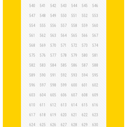
540
541
542
543
544
545
546
547
548
549
550
551
552
553
554
555
556
557
558
559
560
561
562
563
564
565
566
567
568
569
570
571
572
573
574
575
576
577
578
579
580
581
582
583
584
585
586
587
588
589
590
591
592
593
594
595
596
597
598
599
600
601
602
603
604
605
606
607
608
609
610
611
612
613
614
615
616
617
618
619
620
621
622
623
624
625
626
627
628
629
630