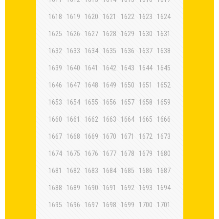
1618
1619
1620
1621
1622
1623
1624
1625
1626
1627
1628
1629
1630
1631
1632
1633
1634
1635
1636
1637
1638
1639
1640
1641
1642
1643
1644
1645
1646
1647
1648
1649
1650
1651
1652
1653
1654
1655
1656
1657
1658
1659
1660
1661
1662
1663
1664
1665
1666
1667
1668
1669
1670
1671
1672
1673
1674
1675
1676
1677
1678
1679
1680
1681
1682
1683
1684
1685
1686
1687
1688
1689
1690
1691
1692
1693
1694
1695
1696
1697
1698
1699
1700
1701