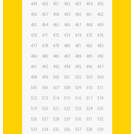
449
450
451
452
453
454
455
456
457
458
459
460
461
462
463
464
465
466
467
468
469
470
471
472
473
474
475
476
477
478
479
480
481
482
483
484
485
486
487
488
489
490
491
492
493
494
495
496
497
498
499
500
501
502
503
504
505
506
507
508
509
510
511
512
513
514
515
516
517
518
519
520
521
522
523
524
525
526
527
528
529
530
531
532
533
534
535
536
537
538
539