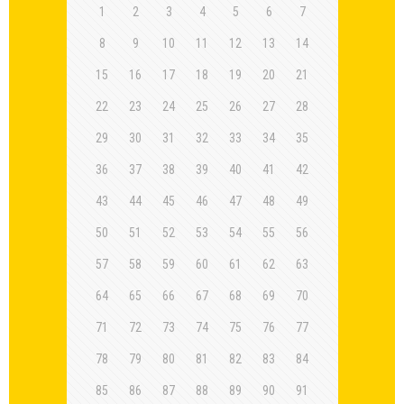
1
2
3
4
5
6
7
8
9
10
11
12
13
14
15
16
17
18
19
20
21
22
23
24
25
26
27
28
29
30
31
32
33
34
35
36
37
38
39
40
41
42
43
44
45
46
47
48
49
50
51
52
53
54
55
56
57
58
59
60
61
62
63
64
65
66
67
68
69
70
71
72
73
74
75
76
77
78
79
80
81
82
83
84
85
86
87
88
89
90
91