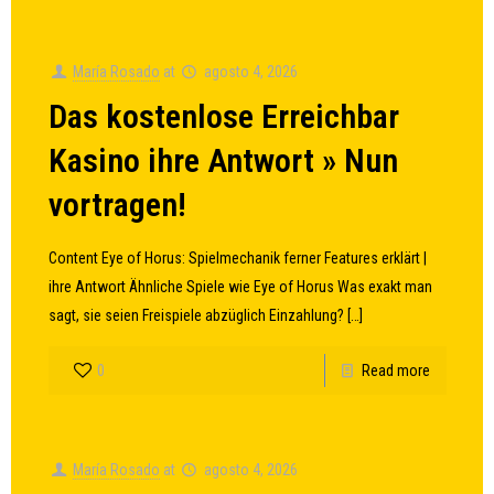
María Rosado
at
agosto 4, 2026
Das kostenlose Erreichbar
Kasino ihre Antwort » Nun
vortragen!
Content Eye of Horus: Spielmechanik ferner Features erklärt |
ihre Antwort Ähnliche Spiele wie Eye of Horus Was exakt man
sagt, sie seien Freispiele abzüglich Einzahlung?
[…]
0
Read more
María Rosado
at
agosto 4, 2026