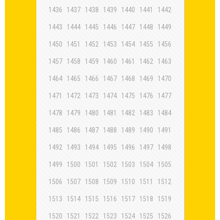
1436
1437
1438
1439
1440
1441
1442
1443
1444
1445
1446
1447
1448
1449
1450
1451
1452
1453
1454
1455
1456
1457
1458
1459
1460
1461
1462
1463
1464
1465
1466
1467
1468
1469
1470
1471
1472
1473
1474
1475
1476
1477
1478
1479
1480
1481
1482
1483
1484
1485
1486
1487
1488
1489
1490
1491
1492
1493
1494
1495
1496
1497
1498
1499
1500
1501
1502
1503
1504
1505
1506
1507
1508
1509
1510
1511
1512
1513
1514
1515
1516
1517
1518
1519
1520
1521
1522
1523
1524
1525
1526