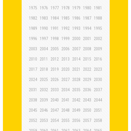
1975
1976
1977
1978
1979
1980
1981
1982
1983
1984
1985
1986
1987
1988
1989
1990
1991
1992
1993
1994
1995
1996
1997
1998
1999
2000
2001
2002
2003
2004
2005
2006
2007
2008
2009
2010
2011
2012
2013
2014
2015
2016
2017
2018
2019
2020
2021
2022
2023
2024
2025
2026
2027
2028
2029
2030
2031
2032
2033
2034
2035
2036
2037
2038
2039
2040
2041
2042
2043
2044
2045
2046
2047
2048
2049
2050
2051
2052
2053
2054
2055
2056
2057
2058
2059
2060
2061
2062
2063
2064
2065