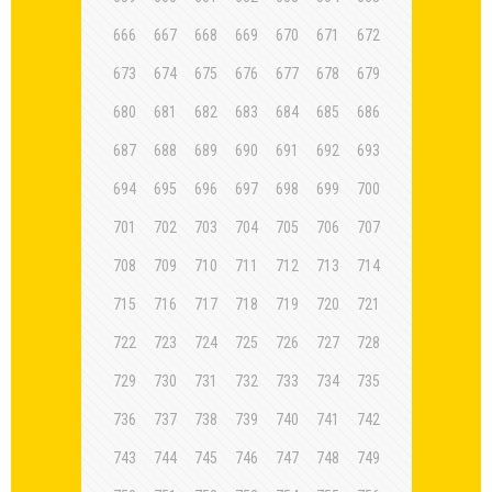
666
667
668
669
670
671
672
673
674
675
676
677
678
679
680
681
682
683
684
685
686
687
688
689
690
691
692
693
694
695
696
697
698
699
700
701
702
703
704
705
706
707
708
709
710
711
712
713
714
715
716
717
718
719
720
721
722
723
724
725
726
727
728
729
730
731
732
733
734
735
736
737
738
739
740
741
742
743
744
745
746
747
748
749