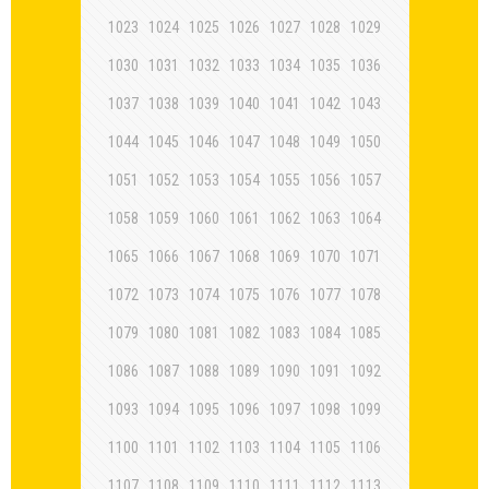
1023
1024
1025
1026
1027
1028
1029
1030
1031
1032
1033
1034
1035
1036
1037
1038
1039
1040
1041
1042
1043
1044
1045
1046
1047
1048
1049
1050
1051
1052
1053
1054
1055
1056
1057
1058
1059
1060
1061
1062
1063
1064
1065
1066
1067
1068
1069
1070
1071
1072
1073
1074
1075
1076
1077
1078
1079
1080
1081
1082
1083
1084
1085
1086
1087
1088
1089
1090
1091
1092
1093
1094
1095
1096
1097
1098
1099
1100
1101
1102
1103
1104
1105
1106
1107
1108
1109
1110
1111
1112
1113