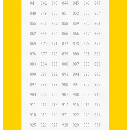
841
842
843
844
845
846
847
848
849
850
851
852
853
854
855
856
857
858
859
860
861
862
863
864
865
866
867
868
869
870
871
872
873
874
875
876
877
878
879
880
881
882
883
884
885
886
887
888
889
890
891
892
893
894
895
896
897
898
899
900
901
902
903
904
905
906
907
908
909
910
911
912
913
914
915
916
917
918
919
920
921
922
923
924
925
926
927
928
929
930
931