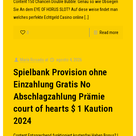
Content 150 Chancen Double Bubble: Genau so wie Obsiegen
Sie An dem EYE OF HORUS SLOT? Auf diese weise findet man
welches perfekte Echtgeld Casino online
[…]
0
Read more
María Rosado
at
agosto 4, 2026
Spielbank Provision ohne
Einzahlung Gratis No
Abschlagzahlung Prämie
court of hearts $ 1 Kaution
2024
Content Entsprechend funktioniert kostenfrei Haben Bonus? |