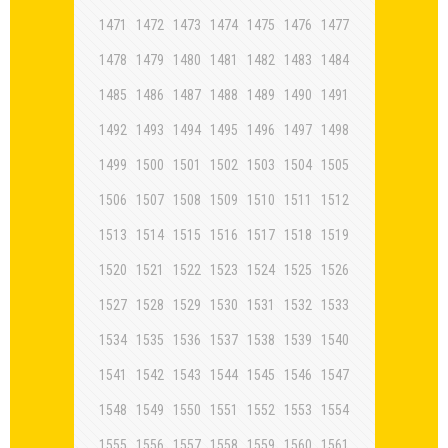
1471
1472
1473
1474
1475
1476
1477
1478
1479
1480
1481
1482
1483
1484
1485
1486
1487
1488
1489
1490
1491
1492
1493
1494
1495
1496
1497
1498
1499
1500
1501
1502
1503
1504
1505
1506
1507
1508
1509
1510
1511
1512
1513
1514
1515
1516
1517
1518
1519
1520
1521
1522
1523
1524
1525
1526
1527
1528
1529
1530
1531
1532
1533
1534
1535
1536
1537
1538
1539
1540
1541
1542
1543
1544
1545
1546
1547
1548
1549
1550
1551
1552
1553
1554
1555
1556
1557
1558
1559
1560
1561