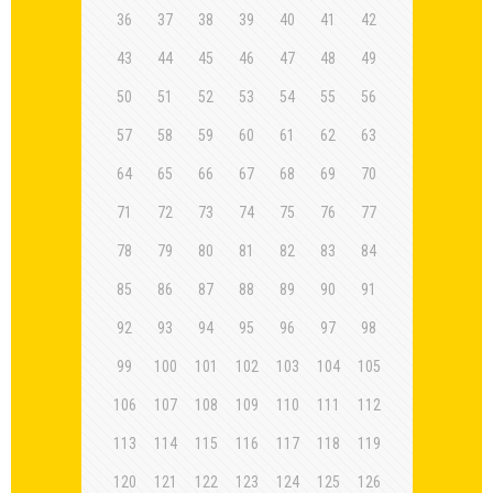
36
37
38
39
40
41
42
43
44
45
46
47
48
49
50
51
52
53
54
55
56
57
58
59
60
61
62
63
64
65
66
67
68
69
70
71
72
73
74
75
76
77
78
79
80
81
82
83
84
85
86
87
88
89
90
91
92
93
94
95
96
97
98
99
100
101
102
103
104
105
106
107
108
109
110
111
112
113
114
115
116
117
118
119
120
121
122
123
124
125
126