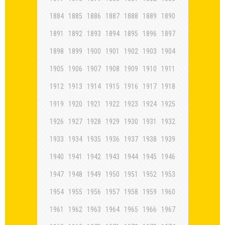
1884
1885
1886
1887
1888
1889
1890
1891
1892
1893
1894
1895
1896
1897
1898
1899
1900
1901
1902
1903
1904
1905
1906
1907
1908
1909
1910
1911
1912
1913
1914
1915
1916
1917
1918
1919
1920
1921
1922
1923
1924
1925
1926
1927
1928
1929
1930
1931
1932
1933
1934
1935
1936
1937
1938
1939
1940
1941
1942
1943
1944
1945
1946
1947
1948
1949
1950
1951
1952
1953
1954
1955
1956
1957
1958
1959
1960
1961
1962
1963
1964
1965
1966
1967