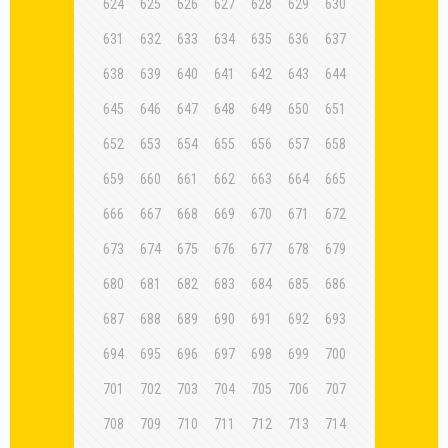
624
625
626
627
628
629
630
631
632
633
634
635
636
637
638
639
640
641
642
643
644
645
646
647
648
649
650
651
652
653
654
655
656
657
658
659
660
661
662
663
664
665
666
667
668
669
670
671
672
673
674
675
676
677
678
679
680
681
682
683
684
685
686
687
688
689
690
691
692
693
694
695
696
697
698
699
700
701
702
703
704
705
706
707
708
709
710
711
712
713
714