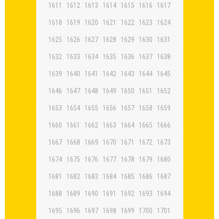
1611
1612
1613
1614
1615
1616
1617
1618
1619
1620
1621
1622
1623
1624
1625
1626
1627
1628
1629
1630
1631
1632
1633
1634
1635
1636
1637
1638
1639
1640
1641
1642
1643
1644
1645
1646
1647
1648
1649
1650
1651
1652
1653
1654
1655
1656
1657
1658
1659
1660
1661
1662
1663
1664
1665
1666
1667
1668
1669
1670
1671
1672
1673
1674
1675
1676
1677
1678
1679
1680
1681
1682
1683
1684
1685
1686
1687
1688
1689
1690
1691
1692
1693
1694
1695
1696
1697
1698
1699
1700
1701