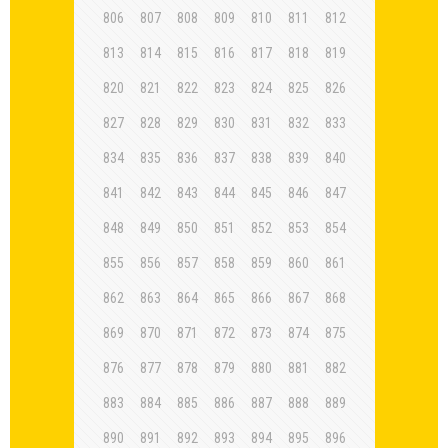
806
807
808
809
810
811
812
813
814
815
816
817
818
819
820
821
822
823
824
825
826
827
828
829
830
831
832
833
834
835
836
837
838
839
840
841
842
843
844
845
846
847
848
849
850
851
852
853
854
855
856
857
858
859
860
861
862
863
864
865
866
867
868
869
870
871
872
873
874
875
876
877
878
879
880
881
882
883
884
885
886
887
888
889
890
891
892
893
894
895
896