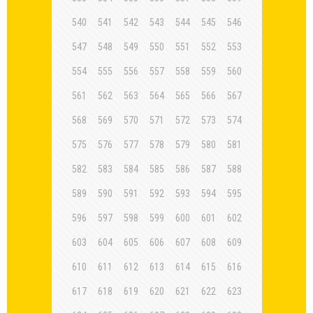
540
541
542
543
544
545
546
547
548
549
550
551
552
553
554
555
556
557
558
559
560
561
562
563
564
565
566
567
568
569
570
571
572
573
574
575
576
577
578
579
580
581
582
583
584
585
586
587
588
589
590
591
592
593
594
595
596
597
598
599
600
601
602
603
604
605
606
607
608
609
610
611
612
613
614
615
616
617
618
619
620
621
622
623