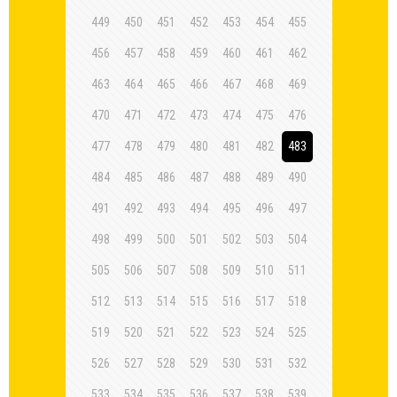
449
450
451
452
453
454
455
456
457
458
459
460
461
462
463
464
465
466
467
468
469
470
471
472
473
474
475
476
477
478
479
480
481
482
483
484
485
486
487
488
489
490
491
492
493
494
495
496
497
498
499
500
501
502
503
504
505
506
507
508
509
510
511
512
513
514
515
516
517
518
519
520
521
522
523
524
525
526
527
528
529
530
531
532
533
534
535
536
537
538
539