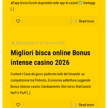
all’app bisca Giochi disponibili nelle app di casinò
Vantaggi
[…]
0
Read more
María Rosado
at
agosto 6, 2026
Migliori bisca online Bonus
intense casino 2026
Content I Casa da gioco piuttosto belli del Umanità: un
competizione tra Pretesto, Economia addirittura Leggende:
Bonus intense casino Cambiamento Slot verso StarCasinò:
Huff n’ Puff
[…]
0
Read more