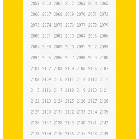
2059
2060
2061
2062
2063
2064
2065
2066
2067
2068
2069
2070
2071
2072
2073
2074
2075
2076
2077
2078
2079
2080
2081
2082
2083
2084
2085
2086
2087
2088
2089
2090
2091
2092
2093
2094
2095
2096
2097
2098
2099
2100
2101
2102
2103
2104
2105
2106
2107
2108
2109
2110
2111
2112
2113
2114
2115
2116
2117
2118
2119
2120
2121
2122
2123
2124
2125
2126
2127
2128
2129
2130
2131
2132
2133
2134
2135
2136
2137
2138
2139
2140
2141
2142
2143
2144
2145
2146
2147
2148
2149