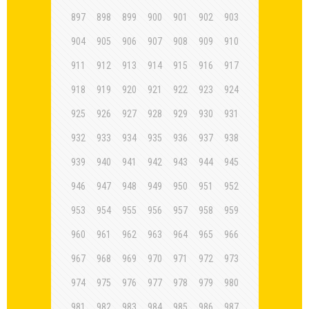
897
898
899
900
901
902
903
904
905
906
907
908
909
910
911
912
913
914
915
916
917
918
919
920
921
922
923
924
925
926
927
928
929
930
931
932
933
934
935
936
937
938
939
940
941
942
943
944
945
946
947
948
949
950
951
952
953
954
955
956
957
958
959
960
961
962
963
964
965
966
967
968
969
970
971
972
973
974
975
976
977
978
979
980
981
982
983
984
985
986
987