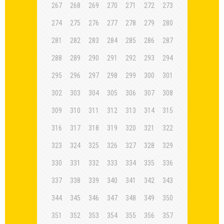
267
268
269
270
271
272
273
274
275
276
277
278
279
280
281
282
283
284
285
286
287
288
289
290
291
292
293
294
295
296
297
298
299
300
301
302
303
304
305
306
307
308
309
310
311
312
313
314
315
316
317
318
319
320
321
322
323
324
325
326
327
328
329
330
331
332
333
334
335
336
337
338
339
340
341
342
343
344
345
346
347
348
349
350
351
352
353
354
355
356
357