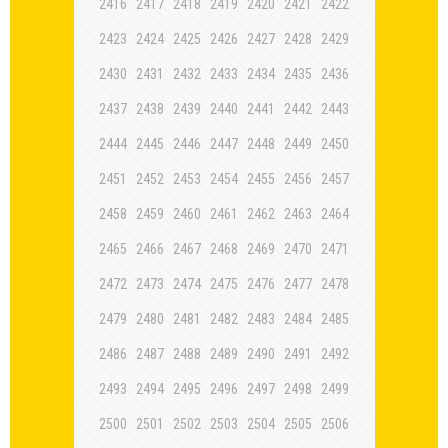
2416
2417
2418
2419
2420
2421
2422
2423
2424
2425
2426
2427
2428
2429
2430
2431
2432
2433
2434
2435
2436
2437
2438
2439
2440
2441
2442
2443
2444
2445
2446
2447
2448
2449
2450
2451
2452
2453
2454
2455
2456
2457
2458
2459
2460
2461
2462
2463
2464
2465
2466
2467
2468
2469
2470
2471
2472
2473
2474
2475
2476
2477
2478
2479
2480
2481
2482
2483
2484
2485
2486
2487
2488
2489
2490
2491
2492
2493
2494
2495
2496
2497
2498
2499
2500
2501
2502
2503
2504
2505
2506