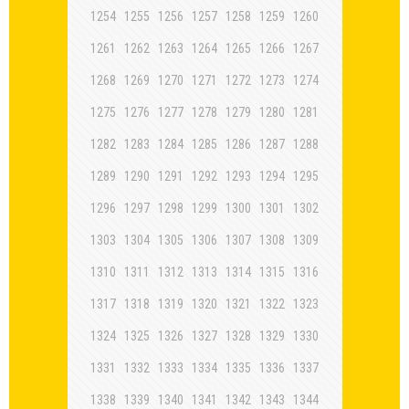
1254
1255
1256
1257
1258
1259
1260
1261
1262
1263
1264
1265
1266
1267
1268
1269
1270
1271
1272
1273
1274
1275
1276
1277
1278
1279
1280
1281
1282
1283
1284
1285
1286
1287
1288
1289
1290
1291
1292
1293
1294
1295
1296
1297
1298
1299
1300
1301
1302
1303
1304
1305
1306
1307
1308
1309
1310
1311
1312
1313
1314
1315
1316
1317
1318
1319
1320
1321
1322
1323
1324
1325
1326
1327
1328
1329
1330
1331
1332
1333
1334
1335
1336
1337
1338
1339
1340
1341
1342
1343
1344