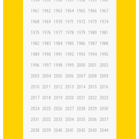
1954
1955
1956
1957
1958
1959
1960
1961
1962
1963
1964
1965
1966
1967
1968
1969
1970
1971
1972
1973
1974
1975
1976
1977
1978
1979
1980
1981
1982
1983
1984
1985
1986
1987
1988
1989
1990
1991
1992
1993
1994
1995
1996
1997
1998
1999
2000
2001
2002
2003
2004
2005
2006
2007
2008
2009
2010
2011
2012
2013
2014
2015
2016
2017
2018
2019
2020
2021
2022
2023
2024
2025
2026
2027
2028
2029
2030
2031
2032
2033
2034
2035
2036
2037
2038
2039
2040
2041
2042
2043
2044