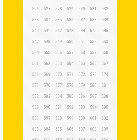
526
527
528
529
530
531
532
533
534
535
536
537
538
539
540
541
542
543
544
545
546
547
548
549
550
551
552
553
554
555
556
557
558
559
560
561
562
563
564
565
566
567
568
569
570
571
572
573
574
575
576
577
578
579
580
581
582
583
584
585
586
587
588
589
590
591
592
593
594
595
596
597
598
599
600
601
602
603
604
605
606
607
608
609