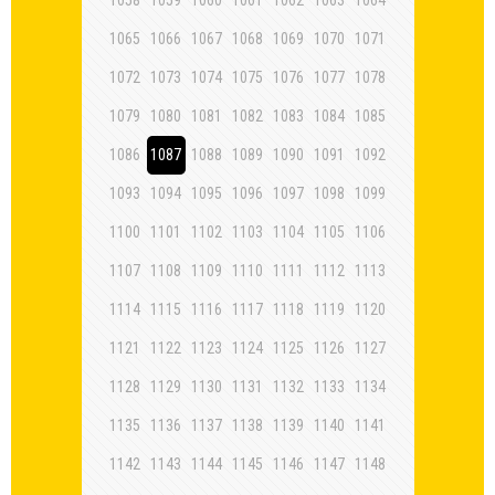
1058
1059
1060
1061
1062
1063
1064
1065
1066
1067
1068
1069
1070
1071
1072
1073
1074
1075
1076
1077
1078
1079
1080
1081
1082
1083
1084
1085
1086
1087
1088
1089
1090
1091
1092
1093
1094
1095
1096
1097
1098
1099
1100
1101
1102
1103
1104
1105
1106
1107
1108
1109
1110
1111
1112
1113
1114
1115
1116
1117
1118
1119
1120
1121
1122
1123
1124
1125
1126
1127
1128
1129
1130
1131
1132
1133
1134
1135
1136
1137
1138
1139
1140
1141
1142
1143
1144
1145
1146
1147
1148