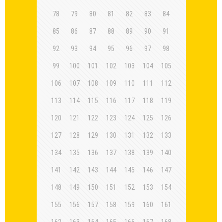
78
79
80
81
82
83
84
85
86
87
88
89
90
91
92
93
94
95
96
97
98
99
100
101
102
103
104
105
106
107
108
109
110
111
112
113
114
115
116
117
118
119
120
121
122
123
124
125
126
127
128
129
130
131
132
133
134
135
136
137
138
139
140
141
142
143
144
145
146
147
148
149
150
151
152
153
154
155
156
157
158
159
160
161