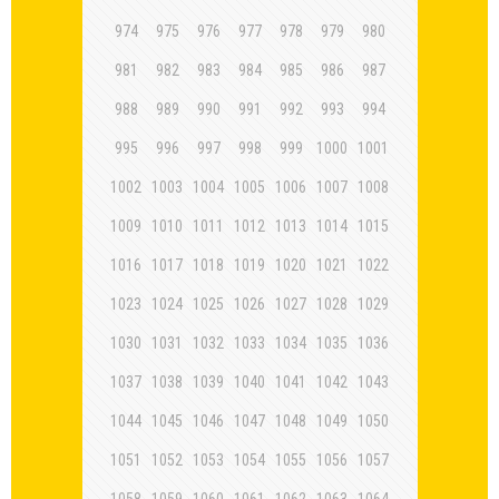
974
975
976
977
978
979
980
981
982
983
984
985
986
987
988
989
990
991
992
993
994
995
996
997
998
999
1000
1001
1002
1003
1004
1005
1006
1007
1008
1009
1010
1011
1012
1013
1014
1015
1016
1017
1018
1019
1020
1021
1022
1023
1024
1025
1026
1027
1028
1029
1030
1031
1032
1033
1034
1035
1036
1037
1038
1039
1040
1041
1042
1043
1044
1045
1046
1047
1048
1049
1050
1051
1052
1053
1054
1055
1056
1057