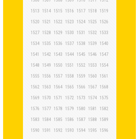
1506
1507
1508
1509
1510
1511
1512
1513
1514
1515
1516
1517
1518
1519
1520
1521
1522
1523
1524
1525
1526
1527
1528
1529
1530
1531
1532
1533
1534
1535
1536
1537
1538
1539
1540
1541
1542
1543
1544
1545
1546
1547
1548
1549
1550
1551
1552
1553
1554
1555
1556
1557
1558
1559
1560
1561
1562
1563
1564
1565
1566
1567
1568
1569
1570
1571
1572
1573
1574
1575
1576
1577
1578
1579
1580
1581
1582
1583
1584
1585
1586
1587
1588
1589
1590
1591
1592
1593
1594
1595
1596