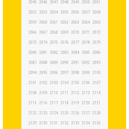
2045
2046
2047
2048
2049
2050
2051
2052
2053
2054
2055
2056
2057
2058
2059
2060
2061
2062
2063
2064
2065
2066
2067
2068
2069
2070
2071
2072
2073
2074
2075
2076
2077
2078
2079
2080
2081
2082
2083
2084
2085
2086
2087
2088
2089
2090
2091
2092
2093
2094
2095
2096
2097
2098
2099
2100
2101
2102
2103
2104
2105
2106
2107
2108
2109
2110
2111
2112
2113
2114
2115
2116
2117
2118
2119
2120
2121
2122
2123
2124
2125
2126
2127
2128
2129
2130
2131
2132
2133
2134
2135