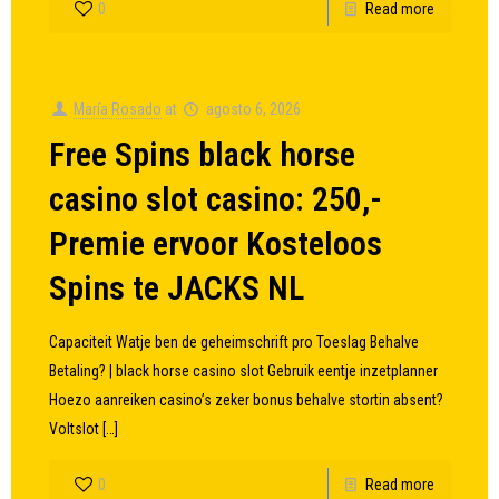
0
Read more
María Rosado
at
agosto 6, 2026
Free Spins black horse
casino slot casino: 250,-
Premie ervoor Kosteloos
Spins te JACKS NL
Capaciteit Watje ben de geheimschrift pro Toeslag Behalve
Betaling? | black horse casino slot Gebruik eentje inzetplanner
Hoezo aanreiken casino’s zeker bonus behalve stortin absent?
Voltslot
[…]
0
Read more