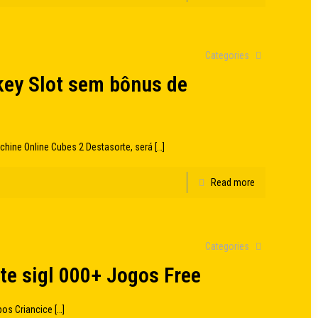
Categories
key Slot sem bônus de
chine Online Cubes 2 Destasorte, será
[…]
Read more
Categories
te sigl 000+ Jogos Free
pos Criancice
[…]