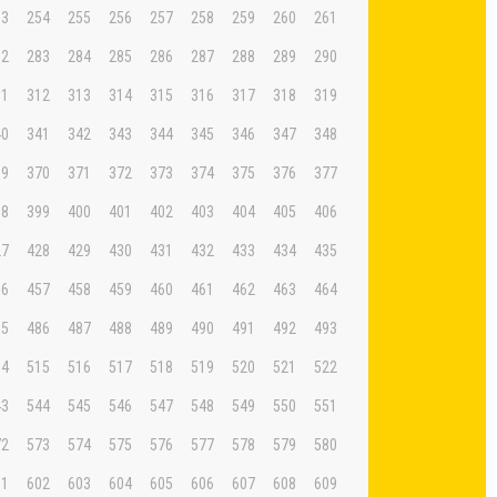
53
254
255
256
257
258
259
260
261
82
283
284
285
286
287
288
289
290
11
312
313
314
315
316
317
318
319
40
341
342
343
344
345
346
347
348
69
370
371
372
373
374
375
376
377
98
399
400
401
402
403
404
405
406
27
428
429
430
431
432
433
434
435
56
457
458
459
460
461
462
463
464
85
486
487
488
489
490
491
492
493
14
515
516
517
518
519
520
521
522
43
544
545
546
547
548
549
550
551
72
573
574
575
576
577
578
579
580
01
602
603
604
605
606
607
608
609