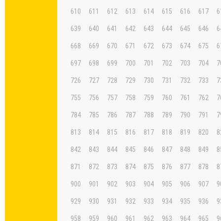
610
611
612
613
614
615
616
617
6
639
640
641
642
643
644
645
646
6
668
669
670
671
672
673
674
675
6
697
698
699
700
701
702
703
704
7
726
727
728
729
730
731
732
733
7
755
756
757
758
759
760
761
762
7
784
785
786
787
788
789
790
791
7
813
814
815
816
817
818
819
820
8
842
843
844
845
846
847
848
849
8
871
872
873
874
875
876
877
878
8
900
901
902
903
904
905
906
907
9
929
930
931
932
933
934
935
936
9
958
959
960
961
962
963
964
965
9