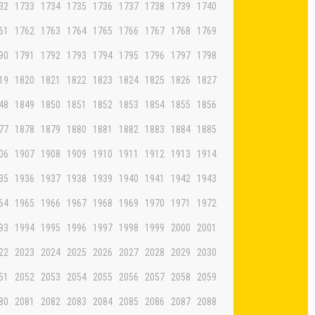
32
1733
1734
1735
1736
1737
1738
1739
1740
61
1762
1763
1764
1765
1766
1767
1768
1769
90
1791
1792
1793
1794
1795
1796
1797
1798
19
1820
1821
1822
1823
1824
1825
1826
1827
48
1849
1850
1851
1852
1853
1854
1855
1856
77
1878
1879
1880
1881
1882
1883
1884
1885
06
1907
1908
1909
1910
1911
1912
1913
1914
35
1936
1937
1938
1939
1940
1941
1942
1943
64
1965
1966
1967
1968
1969
1970
1971
1972
93
1994
1995
1996
1997
1998
1999
2000
2001
22
2023
2024
2025
2026
2027
2028
2029
2030
51
2052
2053
2054
2055
2056
2057
2058
2059
80
2081
2082
2083
2084
2085
2086
2087
2088