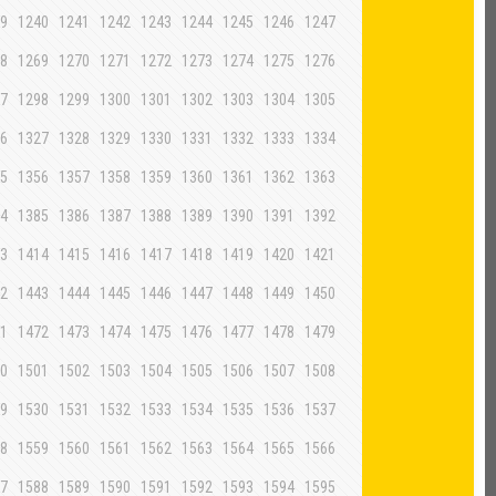
9
1240
1241
1242
1243
1244
1245
1246
1247
8
1269
1270
1271
1272
1273
1274
1275
1276
7
1298
1299
1300
1301
1302
1303
1304
1305
6
1327
1328
1329
1330
1331
1332
1333
1334
5
1356
1357
1358
1359
1360
1361
1362
1363
4
1385
1386
1387
1388
1389
1390
1391
1392
3
1414
1415
1416
1417
1418
1419
1420
1421
2
1443
1444
1445
1446
1447
1448
1449
1450
1
1472
1473
1474
1475
1476
1477
1478
1479
0
1501
1502
1503
1504
1505
1506
1507
1508
9
1530
1531
1532
1533
1534
1535
1536
1537
8
1559
1560
1561
1562
1563
1564
1565
1566
7
1588
1589
1590
1591
1592
1593
1594
1595