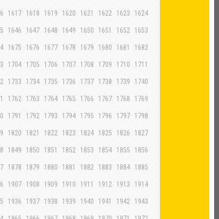
6
1617
1618
1619
1620
1621
1622
1623
1624
5
1646
1647
1648
1649
1650
1651
1652
1653
4
1675
1676
1677
1678
1679
1680
1681
1682
3
1704
1705
1706
1707
1708
1709
1710
1711
2
1733
1734
1735
1736
1737
1738
1739
1740
1
1762
1763
1764
1765
1766
1767
1768
1769
0
1791
1792
1793
1794
1795
1796
1797
1798
9
1820
1821
1822
1823
1824
1825
1826
1827
8
1849
1850
1851
1852
1853
1854
1855
1856
7
1878
1879
1880
1881
1882
1883
1884
1885
6
1907
1908
1909
1910
1911
1912
1913
1914
5
1936
1937
1938
1939
1940
1941
1942
1943
4
1965
1966
1967
1968
1969
1970
1971
1972