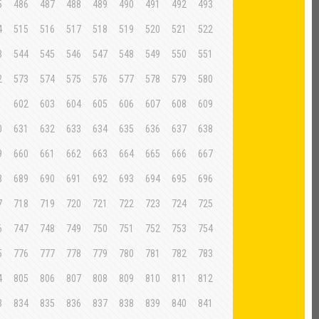
5
486
487
488
489
490
491
492
493
4
515
516
517
518
519
520
521
522
3
544
545
546
547
548
549
550
551
2
573
574
575
576
577
578
579
580
1
602
603
604
605
606
607
608
609
0
631
632
633
634
635
636
637
638
9
660
661
662
663
664
665
666
667
8
689
690
691
692
693
694
695
696
7
718
719
720
721
722
723
724
725
6
747
748
749
750
751
752
753
754
5
776
777
778
779
780
781
782
783
4
805
806
807
808
809
810
811
812
3
834
835
836
837
838
839
840
841