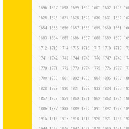
1596
1597
1598
1599
1600
1601
1602
1603
16
1625
1626
1627
1628
1629
1630
1631
1632
16
1654
1655
1656
1657
1658
1659
1660
1661
16
1683
1684
1685
1686
1687
1688
1689
1690
16
1712
1713
1714
1715
1716
1717
1718
1719
17
1741
1742
1743
1744
1745
1746
1747
1748
17
1770
1771
1772
1773
1774
1775
1776
1777
17
1799
1800
1801
1802
1803
1804
1805
1806
18
1828
1829
1830
1831
1832
1833
1834
1835
18
1857
1858
1859
1860
1861
1862
1863
1864
18
1886
1887
1888
1889
1890
1891
1892
1893
18
1915
1916
1917
1918
1919
1920
1921
1922
19
1944
1945
1946
1947
1948
1949
1950
1951
19