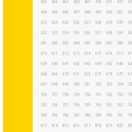
465
466
467
468
469
470
471
472
4
494
495
496
497
498
499
500
501
5
523
524
525
526
527
528
529
530
5
552
553
554
555
556
557
558
559
5
581
582
583
584
585
586
587
588
5
610
611
612
613
614
615
616
617
6
639
640
641
642
643
644
645
646
6
668
669
670
671
672
673
674
675
6
697
698
699
700
701
702
703
704
7
726
727
728
729
730
731
732
733
7
755
756
757
758
759
760
761
762
7
784
785
786
787
788
789
790
791
7
813
814
815
816
817
818
819
820
8