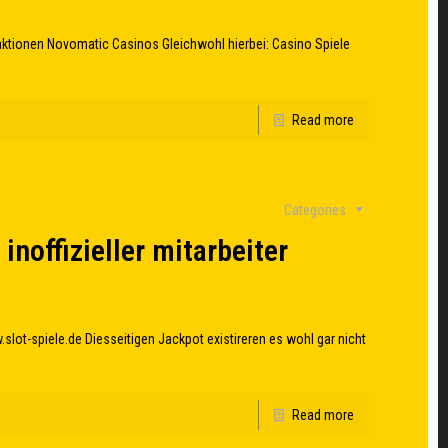
ktionen Novomatic Casinos Gleichwohl hierbei: Casino Spiele
Read more
Categories
noffizieller mitarbeiter
ot-spiele.de Diesseitigen Jackpot existireren es wohl gar nicht
Read more