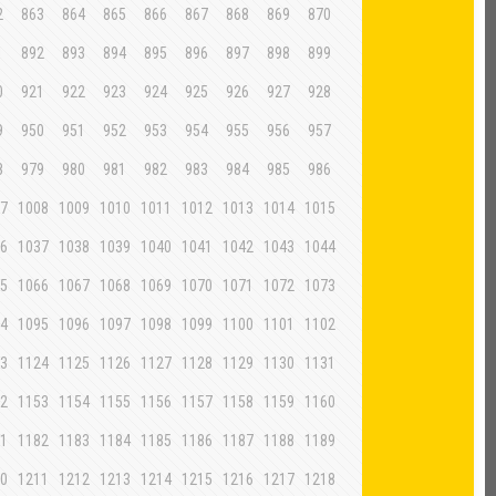
2
863
864
865
866
867
868
869
870
1
892
893
894
895
896
897
898
899
0
921
922
923
924
925
926
927
928
9
950
951
952
953
954
955
956
957
8
979
980
981
982
983
984
985
986
7
1008
1009
1010
1011
1012
1013
1014
1015
6
1037
1038
1039
1040
1041
1042
1043
1044
5
1066
1067
1068
1069
1070
1071
1072
1073
4
1095
1096
1097
1098
1099
1100
1101
1102
3
1124
1125
1126
1127
1128
1129
1130
1131
2
1153
1154
1155
1156
1157
1158
1159
1160
1
1182
1183
1184
1185
1186
1187
1188
1189
0
1211
1212
1213
1214
1215
1216
1217
1218