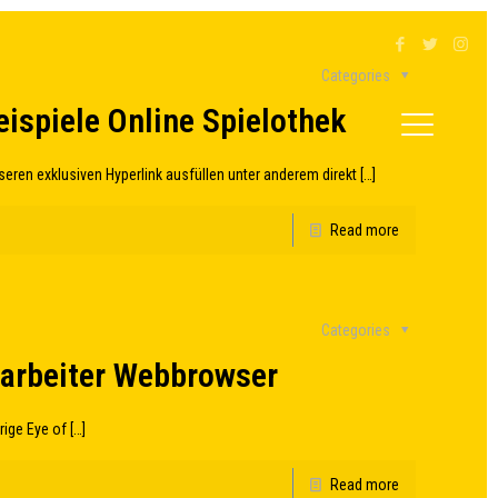
Categories
ispiele Online Spielothek
ren exklusiven Hyperlink ausfüllen unter anderem direkt
[…]
Read more
Categories
itarbeiter Webbrowser
rige Eye of
[…]
Read more