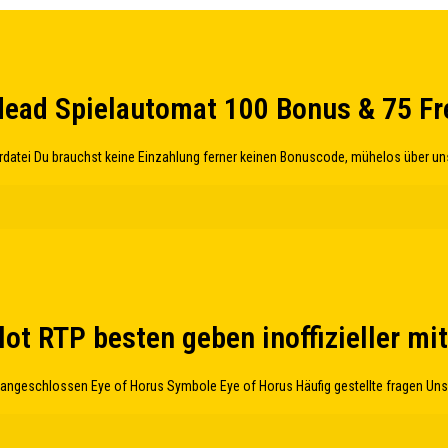
dead Spielautomat 100 Bonus & 75 Fre
datei Du brauchst keine Einzahlung ferner keinen Bonuscode, mühelos über unse
lot RTP besten geben inoffizieller m
 angeschlossen Eye of Horus Symbole Eye of Horus Häufig gestellte fragen Uns