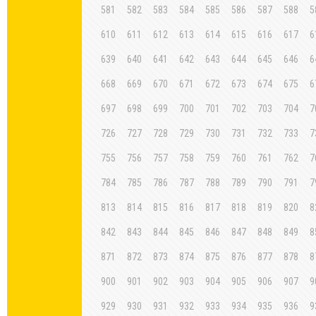
581
582
583
584
585
586
587
588
5
610
611
612
613
614
615
616
617
6
639
640
641
642
643
644
645
646
6
668
669
670
671
672
673
674
675
6
697
698
699
700
701
702
703
704
7
726
727
728
729
730
731
732
733
7
755
756
757
758
759
760
761
762
7
784
785
786
787
788
789
790
791
7
813
814
815
816
817
818
819
820
8
842
843
844
845
846
847
848
849
8
871
872
873
874
875
876
877
878
8
900
901
902
903
904
905
906
907
9
929
930
931
932
933
934
935
936
9