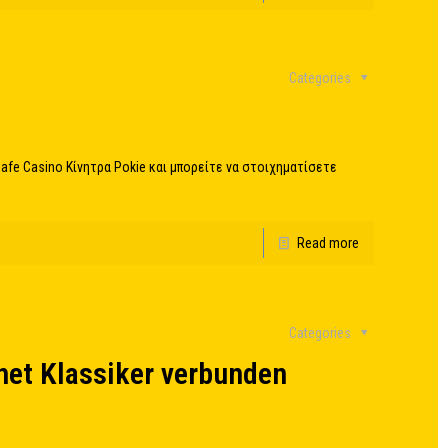
Categories
fe Casino Κίνητρα Pokie και μπορείτε να στοιχηματίσετε
Read more
Categories
net Klassiker verbunden