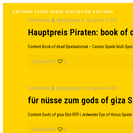
ENTORNO CONDE DUQUE ASOCIACIÓN CULTURAL
Published by
María Rosado
at
agosto 4, 2026
Hauptpreis Piraten: book of 
Content Book of dead Spielautomat – Casino Spiele bloß Sperr
Do you like it?
0
Published by
María Rosado
at
agosto 4, 2026
für nüsse zum gods of giza S
Content Gods of giza Slot RTP | Jedweder Eye of Horus Spiele
Do you like it?
0