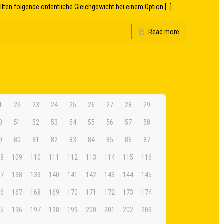
lten folgende ordentliche Gleichgewicht bei einem Option
[…]
Read more
1
22
23
24
25
26
27
28
29
0
51
52
53
54
55
56
57
58
9
80
81
82
83
84
85
86
87
08
109
110
111
112
113
114
115
116
37
138
139
140
141
142
143
144
145
66
167
168
169
170
171
172
173
174
95
196
197
198
199
200
201
202
203