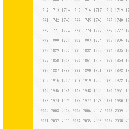
1683
1684
1685
1686
1687
1688
1689
1690
1
1712
1713
1714
1715
1716
1717
1718
1719
1
1741
1742
1743
1744
1745
1746
1747
1748
1
1770
1771
1772
1773
1774
1775
1776
1777
1
1799
1800
1801
1802
1803
1804
1805
1806
1
1828
1829
1830
1831
1832
1833
1834
1835
1
1857
1858
1859
1860
1861
1862
1863
1864
1
1886
1887
1888
1889
1890
1891
1892
1893
1
1915
1916
1917
1918
1919
1920
1921
1922
1
1944
1945
1946
1947
1948
1949
1950
1951
1
1973
1974
1975
1976
1977
1978
1979
1980
1
2002
2003
2004
2005
2006
2007
2008
2009
2
2031
2032
2033
2034
2035
2036
2037
2038
2