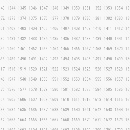
343
1344
1345
1346
1347
1348
1349
1350
1351
1352
1353
1354
13
372
1373
1374
1375
1376
1377
1378
1379
1380
1381
1382
1383
13
401
1402
1403
1404
1405
1406
1407
1408
1409
1410
1411
1412
14
430
1431
1432
1433
1434
1435
1436
1437
1438
1439
1440
1441
14
459
1460
1461
1462
1463
1464
1465
1466
1467
1468
1469
1470
14
488
1489
1490
1491
1492
1493
1494
1495
1496
1497
1498
1499
15
517
1518
1519
1520
1521
1522
1523
1524
1525
1526
1527
1528
15
546
1547
1548
1549
1550
1551
1552
1553
1554
1555
1556
1557
15
575
1576
1577
1578
1579
1580
1581
1582
1583
1584
1585
1586
15
604
1605
1606
1607
1608
1609
1610
1611
1612
1613
1614
1615
16
633
1634
1635
1636
1637
1638
1639
1640
1641
1642
1643
1644
16
662
1663
1664
1665
1666
1667
1668
1669
1670
1671
1672
1673
16