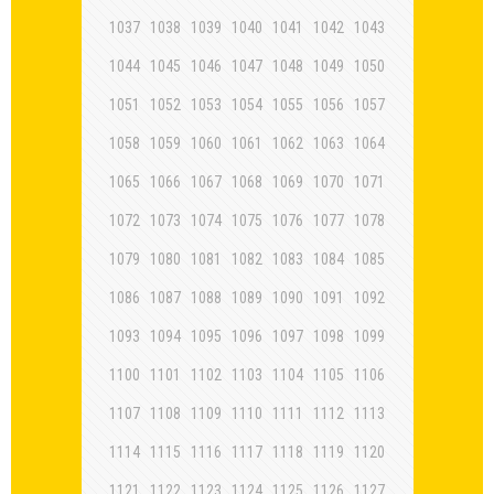
1037
1038
1039
1040
1041
1042
1043
1044
1045
1046
1047
1048
1049
1050
1051
1052
1053
1054
1055
1056
1057
1058
1059
1060
1061
1062
1063
1064
1065
1066
1067
1068
1069
1070
1071
1072
1073
1074
1075
1076
1077
1078
1079
1080
1081
1082
1083
1084
1085
1086
1087
1088
1089
1090
1091
1092
1093
1094
1095
1096
1097
1098
1099
1100
1101
1102
1103
1104
1105
1106
1107
1108
1109
1110
1111
1112
1113
1114
1115
1116
1117
1118
1119
1120
1121
1122
1123
1124
1125
1126
1127