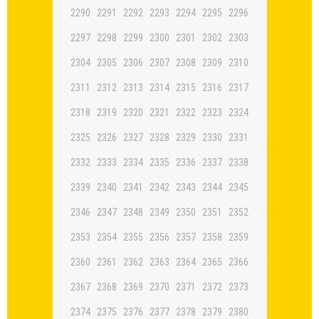
2290
2291
2292
2293
2294
2295
2296
2297
2298
2299
2300
2301
2302
2303
2304
2305
2306
2307
2308
2309
2310
2311
2312
2313
2314
2315
2316
2317
2318
2319
2320
2321
2322
2323
2324
2325
2326
2327
2328
2329
2330
2331
2332
2333
2334
2335
2336
2337
2338
2339
2340
2341
2342
2343
2344
2345
2346
2347
2348
2349
2350
2351
2352
2353
2354
2355
2356
2357
2358
2359
2360
2361
2362
2363
2364
2365
2366
2367
2368
2369
2370
2371
2372
2373
2374
2375
2376
2377
2378
2379
2380