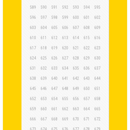
589
590
591
592
593
594
595
596
597
598
599
600
601
602
603
604
605
606
607
608
609
610
611
612
613
614
615
616
617
618
619
620
621
622
623
624
625
626
627
628
629
630
631
632
633
634
635
636
637
638
639
640
641
642
643
644
645
646
647
648
649
650
651
652
653
654
655
656
657
658
659
660
661
662
663
664
665
666
667
668
669
670
671
672
673
674
675
676
677
678
679