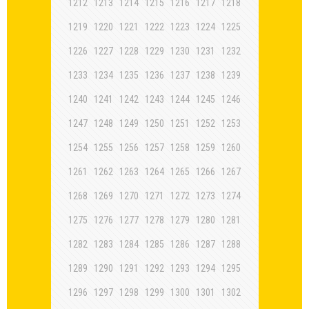
1212
1213
1214
1215
1216
1217
1218
1219
1220
1221
1222
1223
1224
1225
1226
1227
1228
1229
1230
1231
1232
1233
1234
1235
1236
1237
1238
1239
1240
1241
1242
1243
1244
1245
1246
1247
1248
1249
1250
1251
1252
1253
1254
1255
1256
1257
1258
1259
1260
1261
1262
1263
1264
1265
1266
1267
1268
1269
1270
1271
1272
1273
1274
1275
1276
1277
1278
1279
1280
1281
1282
1283
1284
1285
1286
1287
1288
1289
1290
1291
1292
1293
1294
1295
1296
1297
1298
1299
1300
1301
1302