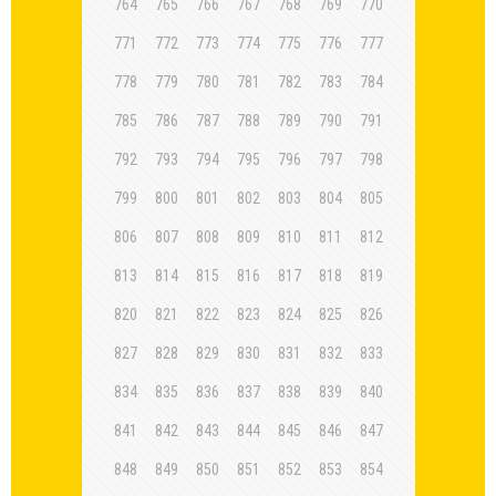
764
765
766
767
768
769
770
771
772
773
774
775
776
777
778
779
780
781
782
783
784
785
786
787
788
789
790
791
792
793
794
795
796
797
798
799
800
801
802
803
804
805
806
807
808
809
810
811
812
813
814
815
816
817
818
819
820
821
822
823
824
825
826
827
828
829
830
831
832
833
834
835
836
837
838
839
840
841
842
843
844
845
846
847
848
849
850
851
852
853
854