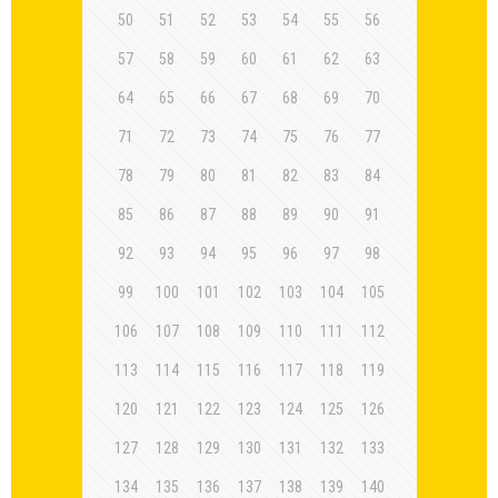
50
51
52
53
54
55
56
57
58
59
60
61
62
63
64
65
66
67
68
69
70
71
72
73
74
75
76
77
78
79
80
81
82
83
84
85
86
87
88
89
90
91
92
93
94
95
96
97
98
99
100
101
102
103
104
105
106
107
108
109
110
111
112
113
114
115
116
117
118
119
120
121
122
123
124
125
126
127
128
129
130
131
132
133
134
135
136
137
138
139
140