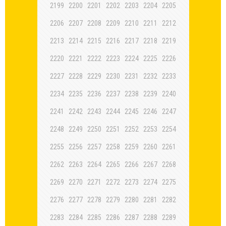
2199
2200
2201
2202
2203
2204
2205
2206
2207
2208
2209
2210
2211
2212
2213
2214
2215
2216
2217
2218
2219
2220
2221
2222
2223
2224
2225
2226
2227
2228
2229
2230
2231
2232
2233
2234
2235
2236
2237
2238
2239
2240
2241
2242
2243
2244
2245
2246
2247
2248
2249
2250
2251
2252
2253
2254
2255
2256
2257
2258
2259
2260
2261
2262
2263
2264
2265
2266
2267
2268
2269
2270
2271
2272
2273
2274
2275
2276
2277
2278
2279
2280
2281
2282
2283
2284
2285
2286
2287
2288
2289