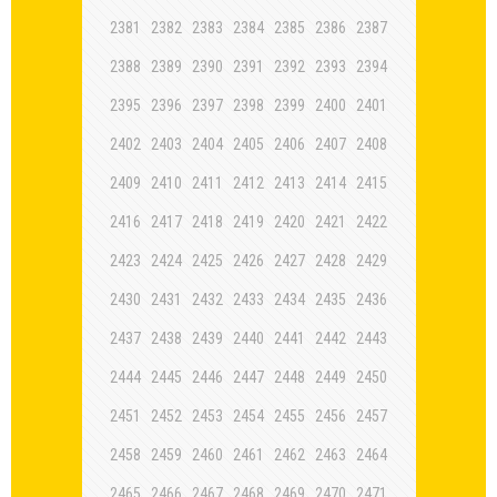
2381
2382
2383
2384
2385
2386
2387
2388
2389
2390
2391
2392
2393
2394
2395
2396
2397
2398
2399
2400
2401
2402
2403
2404
2405
2406
2407
2408
2409
2410
2411
2412
2413
2414
2415
2416
2417
2418
2419
2420
2421
2422
2423
2424
2425
2426
2427
2428
2429
2430
2431
2432
2433
2434
2435
2436
2437
2438
2439
2440
2441
2442
2443
2444
2445
2446
2447
2448
2449
2450
2451
2452
2453
2454
2455
2456
2457
2458
2459
2460
2461
2462
2463
2464
2465
2466
2467
2468
2469
2470
2471