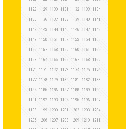
1128
1129
1130
1131
1132
1133
1134
1135
1136
1137
1138
1139
1140
1141
1142
1143
1144
1145
1146
1147
1148
1149
1150
1151
1152
1153
1154
1155
1156
1157
1158
1159
1160
1161
1162
1163
1164
1165
1166
1167
1168
1169
1170
1171
1172
1173
1174
1175
1176
1177
1178
1179
1180
1181
1182
1183
1184
1185
1186
1187
1188
1189
1190
1191
1192
1193
1194
1195
1196
1197
1198
1199
1200
1201
1202
1203
1204
1205
1206
1207
1208
1209
1210
1211