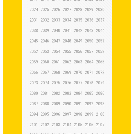
2024
2025
2026
2027
2028
2029
2030
2031
2032
2033
2034
2035
2036
2037
2038
2039
2040
2041
2042
2043
2044
2045
2046
2047
2048
2049
2050
2051
2052
2053
2054
2055
2056
2057
2058
2059
2060
2061
2062
2063
2064
2065
2066
2067
2068
2069
2070
2071
2072
2073
2074
2075
2076
2077
2078
2079
2080
2081
2082
2083
2084
2085
2086
2087
2088
2089
2090
2091
2092
2093
2094
2095
2096
2097
2098
2099
2100
2101
2102
2103
2104
2105
2106
2107