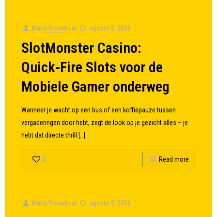
María Rosado
at
agosto 5, 2026
SlotMonster Casino:
Quick‑Fire Slots voor de
Mobiele Gamer onderweg
Wanneer je wacht op een bus of een koffiepauze tussen
vergaderingen door hebt, zegt de look op je gezicht alles – je
hebt dat directe thrill
[…]
0
Read more
María Rosado
at
agosto 5, 2026