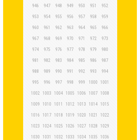
946
947
948
949
950
951
952
953
954
955
956
957
958
959
960
961
962
963
964
965
966
967
968
969
970
971
972
973
974
975
976
977
978
979
980
981
982
983
984
985
986
987
988
989
990
991
992
993
994
995
996
997
998
999
1000
1001
1002
1003
1004
1005
1006
1007
1008
1009
1010
1011
1012
1013
1014
1015
1016
1017
1018
1019
1020
1021
1022
1023
1024
1025
1026
1027
1028
1029
1030
1031
1032
1033
1034
1035
1036