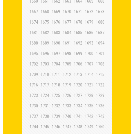
1660
1661
1662
1663
1664
1665
1666
1667
1668
1669
1670
1671
1672
1673
1674
1675
1676
1677
1678
1679
1680
1681
1682
1683
1684
1685
1686
1687
1688
1689
1690
1691
1692
1693
1694
1695
1696
1697
1698
1699
1700
1701
1702
1703
1704
1705
1706
1707
1708
1709
1710
1711
1712
1713
1714
1715
1716
1717
1718
1719
1720
1721
1722
1723
1724
1725
1726
1727
1728
1729
1730
1731
1732
1733
1734
1735
1736
1737
1738
1739
1740
1741
1742
1743
1744
1745
1746
1747
1748
1749
1750