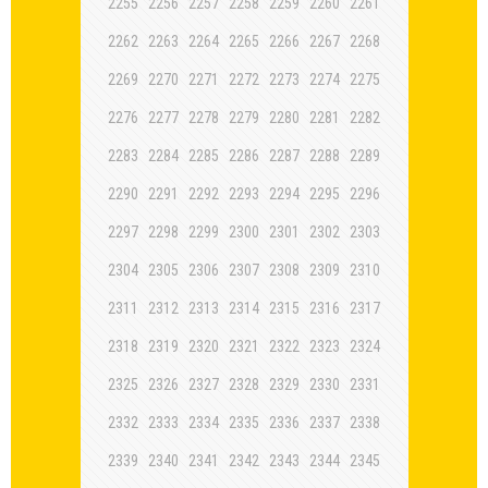
2255
2256
2257
2258
2259
2260
2261
2262
2263
2264
2265
2266
2267
2268
2269
2270
2271
2272
2273
2274
2275
2276
2277
2278
2279
2280
2281
2282
2283
2284
2285
2286
2287
2288
2289
2290
2291
2292
2293
2294
2295
2296
2297
2298
2299
2300
2301
2302
2303
2304
2305
2306
2307
2308
2309
2310
2311
2312
2313
2314
2315
2316
2317
2318
2319
2320
2321
2322
2323
2324
2325
2326
2327
2328
2329
2330
2331
2332
2333
2334
2335
2336
2337
2338
2339
2340
2341
2342
2343
2344
2345