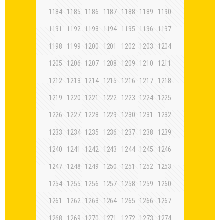
1184
1185
1186
1187
1188
1189
1190
1191
1192
1193
1194
1195
1196
1197
1198
1199
1200
1201
1202
1203
1204
1205
1206
1207
1208
1209
1210
1211
1212
1213
1214
1215
1216
1217
1218
1219
1220
1221
1222
1223
1224
1225
1226
1227
1228
1229
1230
1231
1232
1233
1234
1235
1236
1237
1238
1239
1240
1241
1242
1243
1244
1245
1246
1247
1248
1249
1250
1251
1252
1253
1254
1255
1256
1257
1258
1259
1260
1261
1262
1263
1264
1265
1266
1267
1268
1269
1270
1271
1272
1273
1274