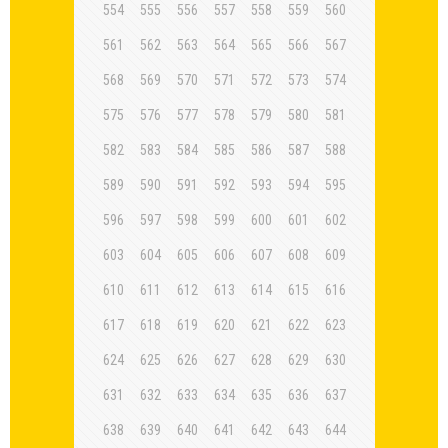
554
555
556
557
558
559
560
561
562
563
564
565
566
567
568
569
570
571
572
573
574
575
576
577
578
579
580
581
582
583
584
585
586
587
588
589
590
591
592
593
594
595
596
597
598
599
600
601
602
603
604
605
606
607
608
609
610
611
612
613
614
615
616
617
618
619
620
621
622
623
624
625
626
627
628
629
630
631
632
633
634
635
636
637
638
639
640
641
642
643
644