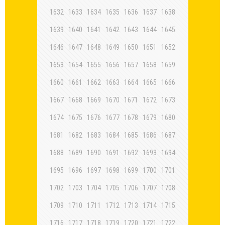
1632
1633
1634
1635
1636
1637
1638
1639
1640
1641
1642
1643
1644
1645
1646
1647
1648
1649
1650
1651
1652
1653
1654
1655
1656
1657
1658
1659
1660
1661
1662
1663
1664
1665
1666
1667
1668
1669
1670
1671
1672
1673
1674
1675
1676
1677
1678
1679
1680
1681
1682
1683
1684
1685
1686
1687
1688
1689
1690
1691
1692
1693
1694
1695
1696
1697
1698
1699
1700
1701
1702
1703
1704
1705
1706
1707
1708
1709
1710
1711
1712
1713
1714
1715
1716
1717
1718
1719
1720
1721
1722