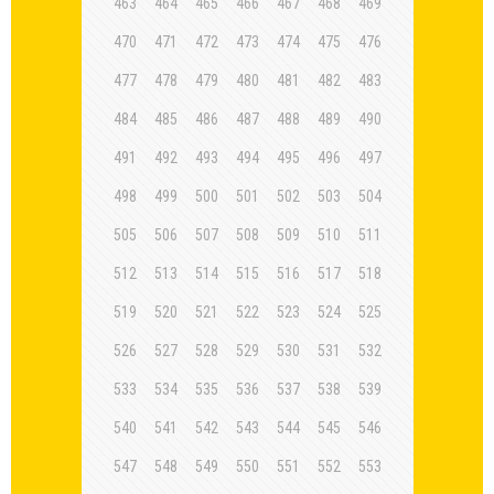
463
464
465
466
467
468
469
470
471
472
473
474
475
476
477
478
479
480
481
482
483
484
485
486
487
488
489
490
491
492
493
494
495
496
497
498
499
500
501
502
503
504
505
506
507
508
509
510
511
512
513
514
515
516
517
518
519
520
521
522
523
524
525
526
527
528
529
530
531
532
533
534
535
536
537
538
539
540
541
542
543
544
545
546
547
548
549
550
551
552
553