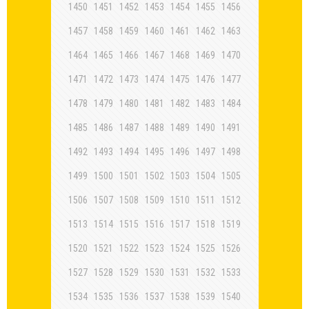
1450
1451
1452
1453
1454
1455
1456
1457
1458
1459
1460
1461
1462
1463
1464
1465
1466
1467
1468
1469
1470
1471
1472
1473
1474
1475
1476
1477
1478
1479
1480
1481
1482
1483
1484
1485
1486
1487
1488
1489
1490
1491
1492
1493
1494
1495
1496
1497
1498
1499
1500
1501
1502
1503
1504
1505
1506
1507
1508
1509
1510
1511
1512
1513
1514
1515
1516
1517
1518
1519
1520
1521
1522
1523
1524
1525
1526
1527
1528
1529
1530
1531
1532
1533
1534
1535
1536
1537
1538
1539
1540