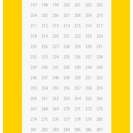
197
198
199
200
201
202
203
204
205
206
207
208
209
210
211
212
213
214
215
216
217
218
219
220
221
222
223
224
225
226
227
228
229
230
231
232
233
234
235
236
237
238
239
240
241
242
243
244
245
246
247
248
249
250
251
252
253
254
255
256
257
258
259
260
261
262
263
264
265
266
267
268
269
270
271
272
273
274
275
276
277
278
279
280
281
282
283
284
285
286
287