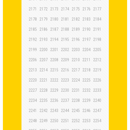
2171
2172
2173
2174
2175
2176
2177
2178
2179
2180
2181
2182
2183
2184
2185
2186
2187
2188
2189
2190
2191
2192
2193
2194
2195
2196
2197
2198
2199
2200
2201
2202
2203
2204
2205
2206
2207
2208
2209
2210
2211
2212
2213
2214
2215
2216
2217
2218
2219
2220
2221
2222
2223
2224
2225
2226
2227
2228
2229
2230
2231
2232
2233
2234
2235
2236
2237
2238
2239
2240
2241
2242
2243
2244
2245
2246
2247
2248
2249
2250
2251
2252
2253
2254