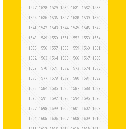
1527
1528
1529
1530
1531
1532
1533
1534
1535
1536
1537
1538
1539
1540
1541
1542
1543
1544
1545
1546
1547
1548
1549
1550
1551
1552
1553
1554
1555
1556
1557
1558
1559
1560
1561
1562
1563
1564
1565
1566
1567
1568
1569
1570
1571
1572
1573
1574
1575
1576
1577
1578
1579
1580
1581
1582
1583
1584
1585
1586
1587
1588
1589
1590
1591
1592
1593
1594
1595
1596
1597
1598
1599
1600
1601
1602
1603
1604
1605
1606
1607
1608
1609
1610
1611
1612
1613
1614
1615
1616
1617