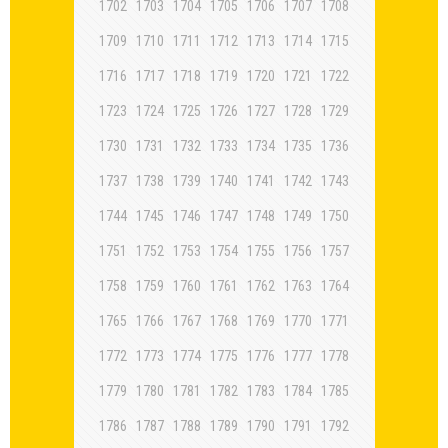
1702
1703
1704
1705
1706
1707
1708
1709
1710
1711
1712
1713
1714
1715
1716
1717
1718
1719
1720
1721
1722
1723
1724
1725
1726
1727
1728
1729
1730
1731
1732
1733
1734
1735
1736
1737
1738
1739
1740
1741
1742
1743
1744
1745
1746
1747
1748
1749
1750
1751
1752
1753
1754
1755
1756
1757
1758
1759
1760
1761
1762
1763
1764
1765
1766
1767
1768
1769
1770
1771
1772
1773
1774
1775
1776
1777
1778
1779
1780
1781
1782
1783
1784
1785
1786
1787
1788
1789
1790
1791
1792