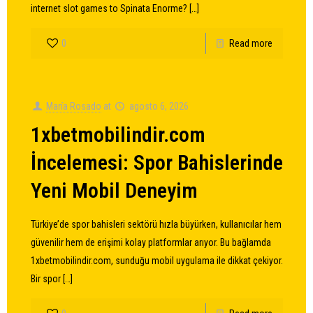
internet slot games to Spinata Enorme?
[…]
0
Read more
María Rosado
at
agosto 6, 2026
1xbetmobilindir.com
İncelemesi: Spor Bahislerinde
Yeni Mobil Deneyim
Türkiye’de spor bahisleri sektörü hızla büyürken, kullanıcılar hem
güvenilir hem de erişimi kolay platformlar arıyor. Bu bağlamda
1xbetmobilindir.com, sunduğu mobil uygulama ile dikkat çekiyor.
Bir spor
[…]