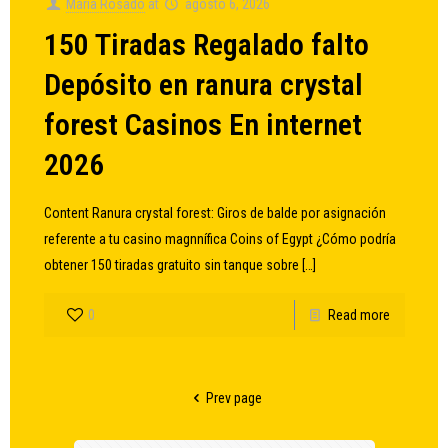
María Rosado
at
agosto 6, 2026
150 Tiradas Regalado falto
Depósito en ranura crystal
forest Casinos En internet
2026
Content Ranura crystal forest: Giros de balde por asignación
referente a tu casino magnnífica Coins of Egypt ¿Cómo podría
obtener 150 tiradas gratuito sin tanque sobre
[…]
0
Read more
Prev page