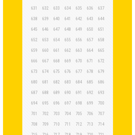
631
632
633
634
635
636
637
638
639
640
641
642
643
644
645
646
647
648
649
650
651
652
653
654
655
656
657
658
659
660
661
662
663
664
665
666
667
668
669
670
671
672
673
674
675
676
677
678
679
680
681
682
683
684
685
686
687
688
689
690
691
692
693
694
695
696
697
698
699
700
701
702
703
704
705
706
707
708
709
710
711
712
713
714
715
716
717
718
719
720
721