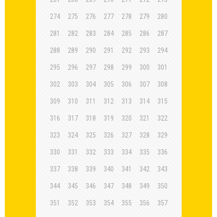
274
275
276
277
278
279
280
281
282
283
284
285
286
287
288
289
290
291
292
293
294
295
296
297
298
299
300
301
302
303
304
305
306
307
308
309
310
311
312
313
314
315
316
317
318
319
320
321
322
323
324
325
326
327
328
329
330
331
332
333
334
335
336
337
338
339
340
341
342
343
344
345
346
347
348
349
350
351
352
353
354
355
356
357