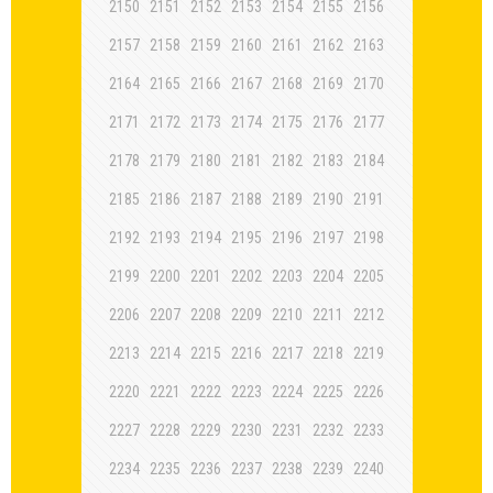
2150
2151
2152
2153
2154
2155
2156
2157
2158
2159
2160
2161
2162
2163
2164
2165
2166
2167
2168
2169
2170
2171
2172
2173
2174
2175
2176
2177
2178
2179
2180
2181
2182
2183
2184
2185
2186
2187
2188
2189
2190
2191
2192
2193
2194
2195
2196
2197
2198
2199
2200
2201
2202
2203
2204
2205
2206
2207
2208
2209
2210
2211
2212
2213
2214
2215
2216
2217
2218
2219
2220
2221
2222
2223
2224
2225
2226
2227
2228
2229
2230
2231
2232
2233
2234
2235
2236
2237
2238
2239
2240