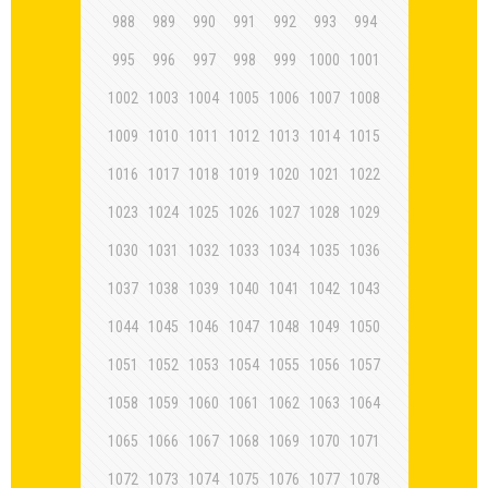
988
989
990
991
992
993
994
995
996
997
998
999
1000
1001
1002
1003
1004
1005
1006
1007
1008
1009
1010
1011
1012
1013
1014
1015
1016
1017
1018
1019
1020
1021
1022
1023
1024
1025
1026
1027
1028
1029
1030
1031
1032
1033
1034
1035
1036
1037
1038
1039
1040
1041
1042
1043
1044
1045
1046
1047
1048
1049
1050
1051
1052
1053
1054
1055
1056
1057
1058
1059
1060
1061
1062
1063
1064
1065
1066
1067
1068
1069
1070
1071
1072
1073
1074
1075
1076
1077
1078