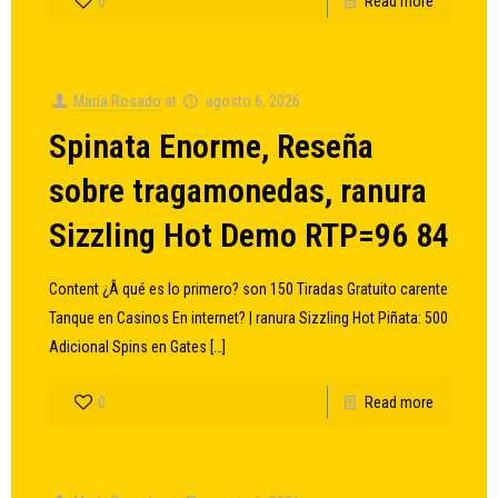
0
Read more
María Rosado
at
agosto 6, 2026
Spinata Enorme, Reseña
sobre tragamonedas, ranura
Sizzling Hot Demo RTP=96 84
Content ¿Â qué es lo primero? son 150 Tiradas Gratuito carente
Tanque en Casinos En internet? | ranura Sizzling Hot Piñata: 500
Adicional Spins en Gates
[…]
0
Read more