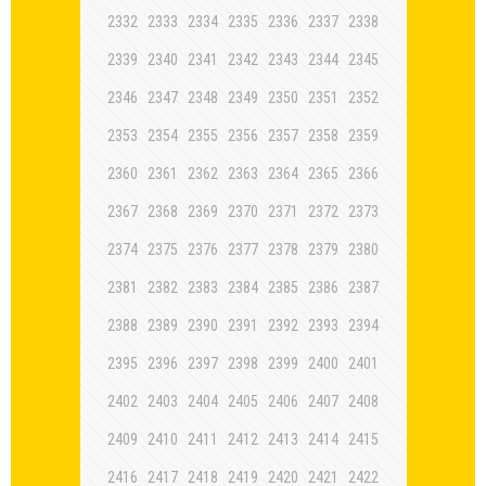
2332
2333
2334
2335
2336
2337
2338
2339
2340
2341
2342
2343
2344
2345
2346
2347
2348
2349
2350
2351
2352
2353
2354
2355
2356
2357
2358
2359
2360
2361
2362
2363
2364
2365
2366
2367
2368
2369
2370
2371
2372
2373
2374
2375
2376
2377
2378
2379
2380
2381
2382
2383
2384
2385
2386
2387
2388
2389
2390
2391
2392
2393
2394
2395
2396
2397
2398
2399
2400
2401
2402
2403
2404
2405
2406
2407
2408
2409
2410
2411
2412
2413
2414
2415
2416
2417
2418
2419
2420
2421
2422