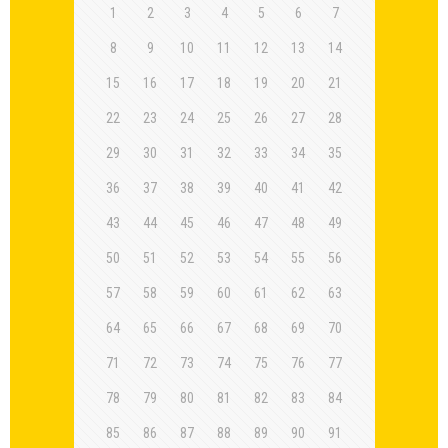
1
2
3
4
5
6
7
8
9
10
11
12
13
14
15
16
17
18
19
20
21
22
23
24
25
26
27
28
29
30
31
32
33
34
35
36
37
38
39
40
41
42
43
44
45
46
47
48
49
50
51
52
53
54
55
56
57
58
59
60
61
62
63
64
65
66
67
68
69
70
71
72
73
74
75
76
77
78
79
80
81
82
83
84
85
86
87
88
89
90
91