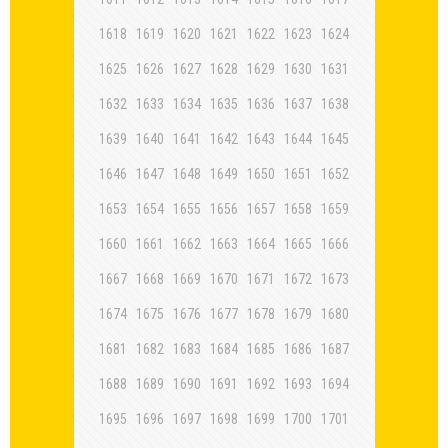
1618
1619
1620
1621
1622
1623
1624
1625
1626
1627
1628
1629
1630
1631
1632
1633
1634
1635
1636
1637
1638
1639
1640
1641
1642
1643
1644
1645
1646
1647
1648
1649
1650
1651
1652
1653
1654
1655
1656
1657
1658
1659
1660
1661
1662
1663
1664
1665
1666
1667
1668
1669
1670
1671
1672
1673
1674
1675
1676
1677
1678
1679
1680
1681
1682
1683
1684
1685
1686
1687
1688
1689
1690
1691
1692
1693
1694
1695
1696
1697
1698
1699
1700
1701