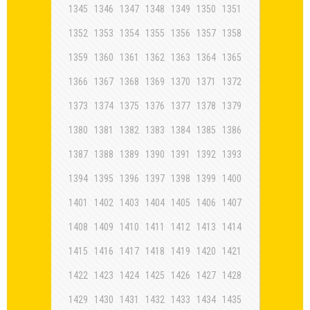
1345
1346
1347
1348
1349
1350
1351
1352
1353
1354
1355
1356
1357
1358
1359
1360
1361
1362
1363
1364
1365
1366
1367
1368
1369
1370
1371
1372
1373
1374
1375
1376
1377
1378
1379
1380
1381
1382
1383
1384
1385
1386
1387
1388
1389
1390
1391
1392
1393
1394
1395
1396
1397
1398
1399
1400
1401
1402
1403
1404
1405
1406
1407
1408
1409
1410
1411
1412
1413
1414
1415
1416
1417
1418
1419
1420
1421
1422
1423
1424
1425
1426
1427
1428
1429
1430
1431
1432
1433
1434
1435