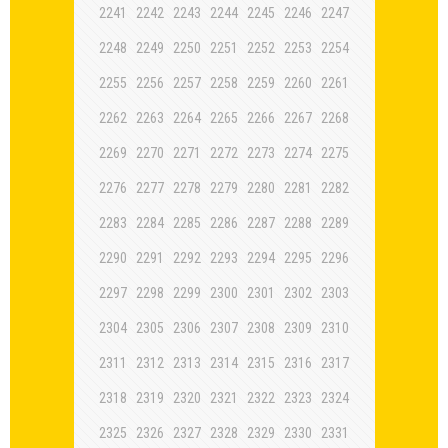
2241
2242
2243
2244
2245
2246
2247
2248
2249
2250
2251
2252
2253
2254
2255
2256
2257
2258
2259
2260
2261
2262
2263
2264
2265
2266
2267
2268
2269
2270
2271
2272
2273
2274
2275
2276
2277
2278
2279
2280
2281
2282
2283
2284
2285
2286
2287
2288
2289
2290
2291
2292
2293
2294
2295
2296
2297
2298
2299
2300
2301
2302
2303
2304
2305
2306
2307
2308
2309
2310
2311
2312
2313
2314
2315
2316
2317
2318
2319
2320
2321
2322
2323
2324
2325
2326
2327
2328
2329
2330
2331