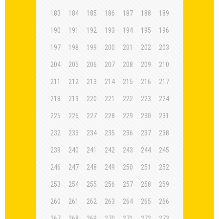
183
184
185
186
187
188
189
190
191
192
193
194
195
196
197
198
199
200
201
202
203
204
205
206
207
208
209
210
211
212
213
214
215
216
217
218
219
220
221
222
223
224
225
226
227
228
229
230
231
232
233
234
235
236
237
238
239
240
241
242
243
244
245
246
247
248
249
250
251
252
253
254
255
256
257
258
259
260
261
262
263
264
265
266
267
268
269
270
271
272
273